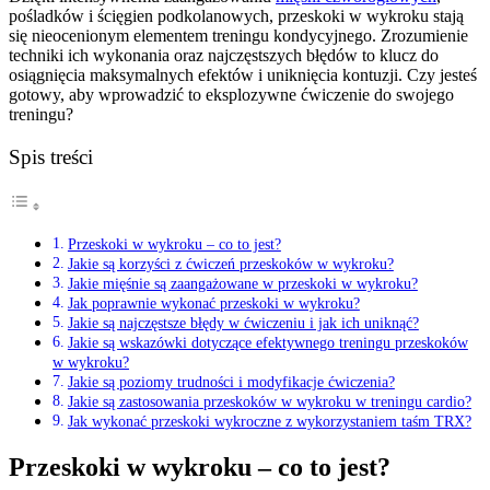
pośladków i ścięgien podkolanowych, przeskoki w wykroku stają
się nieocenionym elementem treningu kondycyjnego. Zrozumienie
techniki ich wykonania oraz najczęstszych błędów to klucz do
osiągnięcia maksymalnych efektów i uniknięcia kontuzji. Czy jesteś
gotowy, aby wprowadzić to eksplozywne ćwiczenie do swojego
treningu?
Spis treści
Przeskoki w wykroku – co to jest?
Jakie są korzyści z ćwiczeń przeskoków w wykroku?
Jakie mięśnie są zaangażowane w przeskoki w wykroku?
Jak poprawnie wykonać przeskoki w wykroku?
Jakie są najczęstsze błędy w ćwiczeniu i jak ich uniknąć?
Jakie są wskazówki dotyczące efektywnego treningu przeskoków
w wykroku?
Jakie są poziomy trudności i modyfikacje ćwiczenia?
Jakie są zastosowania przeskoków w wykroku w treningu cardio?
Jak wykonać przeskoki wykroczne z wykorzystaniem taśm TRX?
Przeskoki w wykroku – co to jest?