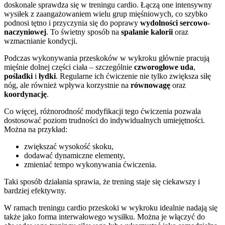
doskonale sprawdza się w treningu cardio. Łączą one intensywny
wysiłek z zaangażowaniem wielu grup mięśniowych, co szybko
podnosi tętno i przyczynia się do poprawy
wydolności sercowo-
naczyniowej
. To świetny sposób na
spalanie kalorii
oraz
wzmacnianie kondycji.
Podczas wykonywania przeskoków w wykroku głównie pracują
mięśnie dolnej części ciała – szczególnie
czworogłowe uda
,
pośladki
i
łydki
. Regularne ich ćwiczenie nie tylko zwiększa siłę
nóg, ale również wpływa korzystnie na
równowagę
oraz
koordynację
.
Co więcej, różnorodność modyfikacji tego ćwiczenia pozwala
dostosować poziom trudności do indywidualnych umiejętności.
Można na przykład:
zwiększać wysokość skoku,
dodawać dynamiczne elementy,
zmieniać tempo wykonywania ćwiczenia.
Taki sposób działania sprawia, że trening staje się ciekawszy i
bardziej efektywny.
W ramach treningu cardio przeskoki w wykroku idealnie nadają się
także jako forma interwałowego wysiłku. Można je włączyć do