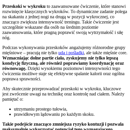
Przeskoki w wykroku
to zaawansowane ćwiczenie, które stanowi
rozwinięcie klasycznych wykroków. To dynamiczne zadanie polega
na skakaniu z jednej nogi na drugą w pozycji wykrocznej, co
znacząco zwiększa intensywność treningu. Takie ćwiczenie jest
szczególnie wskazane dla osób na średnim poziomie
zaawansowania, które pragną poprawić swoją wytrzymałość i siłę
nóg.
Podczas wykonywania przeskoków angażujemy różnorodne grupy
mięśniowe – pracują nie tylko
uda i pośladki
, ale także mięśnie core.
Wzmacniając dolne partie ciała, zyskujemy nie tylko lepszą
kondycję fizyczną, ale również poprawiamy koordynację oraz
równowagę.
Dzięki wysokiemu poziomowi intensywności tego
ćwiczenia możliwe staje się efektywne spalanie kalorii oraz ogólna
poprawa sprawności.
Aby skutecznie przeprowadzać przeskoki w wykroku, kluczowe
jest zwrócenie uwagi na technikę oraz kontrolę nad ciałem. Należy
pamiętać o:
utrzymaniu prostego tułowia,
prawidłowym lądowaniu po każdym skoku.
Takie podejście znacząco zmniejsza ryzyko kontuzji i pozwala
maksymalnie wykorzystać potencjał tego wymagającego