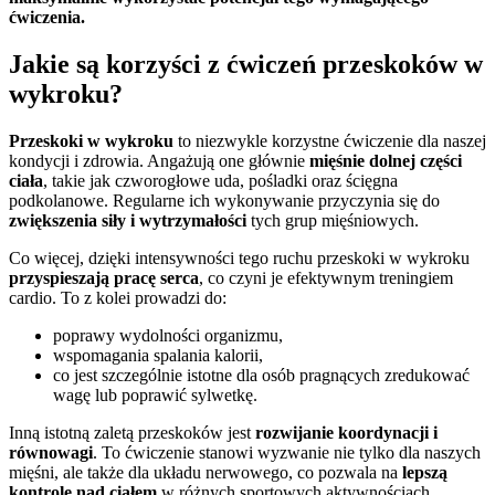
ćwiczenia.
Jakie są korzyści z ćwiczeń przeskoków w
wykroku?
Przeskoki w wykroku
to niezwykle korzystne ćwiczenie dla naszej
kondycji i zdrowia. Angażują one głównie
mięśnie dolnej części
ciała
, takie jak czworogłowe uda, pośladki oraz ścięgna
podkolanowe. Regularne ich wykonywanie przyczynia się do
zwiększenia siły i wytrzymałości
tych grup mięśniowych.
Co więcej, dzięki intensywności tego ruchu przeskoki w wykroku
przyspieszają pracę serca
, co czyni je efektywnym treningiem
cardio. To z kolei prowadzi do:
poprawy wydolności organizmu,
wspomagania spalania kalorii,
co jest szczególnie istotne dla osób pragnących zredukować
wagę lub poprawić sylwetkę.
Inną istotną zaletą przeskoków jest
rozwijanie koordynacji i
równowagi
. To ćwiczenie stanowi wyzwanie nie tylko dla naszych
mięśni, ale także dla układu nerwowego, co pozwala na
lepszą
kontrolę nad ciałem
w różnych sportowych aktywnościach.