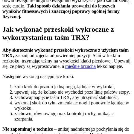
obwodowego treningu siłowego lub wykorzystać jako samodzielną
sesję cardio.
Taki sposób działania prowadzi do lepszych
wyników fitnessowych i znaczącej poprawy ogólnej formy
fizycznej.
Jak wykonać przeskoki wykroczne z
wykorzystaniem taśm TRX?
Aby skutecznie wykonać przeskoki wykroczne z użyciem taśm
TRX,
zacznij od zajęcia odpowiedniej pozycji. Stań w lekkim
rozkroku, trzymając taśmy na wysokości klatki piersiowej. Upewnij
się, że plecy są wyprostowane, a
mięśnie brzucha
lekko napięte.
Następnie wykonaj następujące kroki:
zrób krok do przodu jedną nogą, lądując w wykroku,
upewnij się, że kolano nie wychodzi poza linię palców stopy,
zachowaj napięcie taśm TRX, aby utrzymać stabilność,
wykonaj skok do tyłu, zmieniając nogi i ponownie lądując w
wykroku,
zachowuj równowagę oraz kontroluj ruchy, unikając
szarpania.
Nie zapominaj o technice –
unikaj nadmiernego pochylania się do