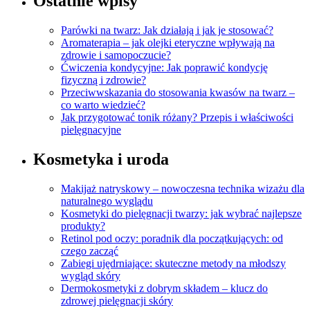
Ostatnie wpisy
Parówki na twarz: Jak działają i jak je stosować?
Aromaterapia – jak olejki eteryczne wpływają na
zdrowie i samopoczucie?
Ćwiczenia kondycyjne: Jak poprawić kondycję
fizyczną i zdrowie?
Przeciwwskazania do stosowania kwasów na twarz –
co warto wiedzieć?
Jak przygotować tonik różany? Przepis i właściwości
pielęgnacyjne
Kosmetyka i uroda
Makijaż natryskowy – nowoczesna technika wizażu dla
naturalnego wyglądu
Kosmetyki do pielęgnacji twarzy: jak wybrać najlepsze
produkty?
Retinol pod oczy: poradnik dla początkujących: od
czego zacząć
Zabiegi ujędrniające: skuteczne metody na młodszy
wygląd skóry
Dermokosmetyki z dobrym składem – klucz do
zdrowej pielęgnacji skóry