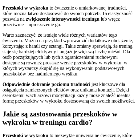
Przeskoki w wykroku
to ćwiczenie o umiarkowanej trudności,
które można łatwo dostosować do swoich potrzeb. Ta elastyczność
pozwala na
zwiększenie intensywności treningu
lub wręcz
przeciwnie – uproszczenie go.
Warto zaznaczyć, że istnieje wiele różnych wariantów tego
ćwiczenia. Można na przykład wprowadzić dodatkowe obciążenie,
korzystając z hantli czy sztangi. Takie zmiany sprawiają, że trening
staje się bardziej efektywny i angażuje większą liczbę mięśni. Dla
osób początkujących lub tych z ograniczeniami ruchowymi
dostępne są również prostsze wersje przeskoków w wykroku, w
których wystarczy skupić się na wykonywaniu podstawowych
przeskoków bez nadmiernego wysiłku.
Odpowiednie dobranie poziomu trudności
jest kluczowe dla
osiągnięcia zamierzonych efektów oraz unikania kontuzji. Dzięki
szerokiemu wachlarzowi modyfikacji każdy może znaleźć idealną
formę przeskoków w wykroku dostosowaną do swoich możliwości.
Jakie są zastosowania przeskoków w
wykroku w treningu cardio?
Przeskoki w wykroku
to niezwykle uniwersalne ćwiczenie, które