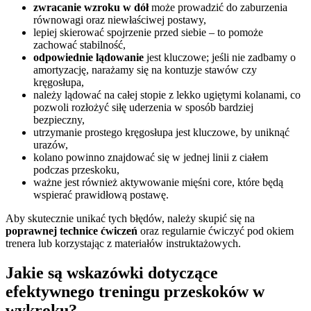
zwracanie wzroku w dół
może prowadzić do zaburzenia
równowagi oraz niewłaściwej postawy,
lepiej skierować spojrzenie przed siebie – to pomoże
zachować stabilność,
odpowiednie lądowanie
jest kluczowe; jeśli nie zadbamy o
amortyzację, narażamy się na kontuzje stawów czy
kręgosłupa,
należy lądować na całej stopie z lekko ugiętymi kolanami, co
pozwoli rozłożyć siłę uderzenia w sposób bardziej
bezpieczny,
utrzymanie prostego kręgosłupa jest kluczowe, by uniknąć
urazów,
kolano powinno znajdować się w jednej linii z ciałem
podczas przeskoku,
ważne jest również aktywowanie mięśni core, które będą
wspierać prawidłową postawę.
Aby skutecznie unikać tych błędów, należy skupić się na
poprawnej technice ćwiczeń
oraz regularnie ćwiczyć pod okiem
trenera lub korzystając z materiałów instruktażowych.
Jakie są wskazówki dotyczące
efektywnego treningu przeskoków w
wykroku?