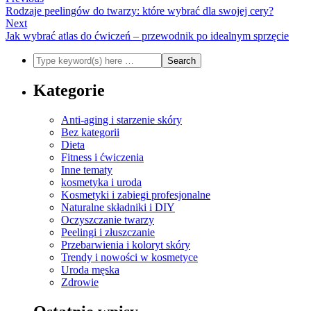
Rodzaje peelingów do twarzy: które wybrać dla swojej cery?
Next
Jak wybrać atlas do ćwiczeń – przewodnik po idealnym sprzęcie
Kategorie
Anti-aging i starzenie skóry
Bez kategorii
Dieta
Fitness i ćwiczenia
Inne tematy
kosmetyka i uroda
Kosmetyki i zabiegi profesjonalne
Naturalne składniki i DIY
Oczyszczanie twarzy
Peelingi i złuszczanie
Przebarwienia i koloryt skóry
Trendy i nowości w kosmetyce
Uroda męska
Zdrowie