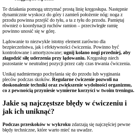
Te działania pomogą utrzymać prostą linię kręgosłupa. Następnie
dynamicznie wyskocz do góry i zamień położenie nóg: noga z
przodu powinna przejść do tyłu, a ta z tyłu do przodu. Pamiętaj
również o koordynacji ruchów ramion – przeciwległe ramię
powinno unosić się w górę.
Lądowanie to niezwykle istotny element zarówno dla
bezpieczeństwa, jak i efektywności ćwiczenia. Powinno być
kontrolowane i amortyzowane;
ugnij kolano nogi przedniej, aby
złagodzić siłę uderzenia przy lądowaniu.
Kręgosłup niech
pozostanie w neutralnej pozycji przez cały czas trwania ćwiczenia.
Unikaj nadmiernego pochylania się do przodu lub wyginania
pleców podczas skoków.
Regularne ćwiczenie pozwoli na
doskonalenie techniki oraz zwiększenie wydolności organizmu,
co z pewnością przyniesie wymierne korzyści w twoim treningu.
Jakie są najczęstsze błędy w ćwiczeniu i
jak ich uniknąć?
Podczas przeskoków w wykroku
zdarzają się najczęściej pewne
błędy techniczne, które warto mieć na uwadze.