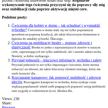
przodu i kontroluj ustawienie kolan oraz stóp.
Regularne
wykonywanie tego ćwiczenia przyczyni się do poprawy siły nóg
oraz stabilizacji ciała poprzez aktywację mięśni core.
Podobne posty:
Ćwiczenia dla kobiet w domu – jak schudnąć i wysmuklić
sylwetkę?
Ćwiczenia w domu stały się nie tylko popularnym
sposobem na poprawę kondycji, ale także kluczowym elementem w
dążeniu do smukłej sylwetki. Dlaczego...
Ćwiczenia na mobilizację bioder – popraw zdrowie i
elastyczność
Biodra to jedne z najważniejszych stawów w naszym
ciele, zapewniających nie tylko stabilność, ale i szeroki zakres ruchu.
Niestety, w dobie siedzącego...
Przysiad jednonóż – kluczowe informacje, technika i zalety
Przysiad jednonóż to nie tylko imponujące ćwiczenie, które można
zobaczyć na siłowni, ale także kluczowy element treningu, który ma
wiele korzyści dla...
Rozciąganie kanapowe: Jak poprawić mobilność i zdrowie
pleców
Rozciąganie kanapowe to technika, która zyskuje coraz
większą popularność wśród osób pragnących poprawić swoją mobilność
oraz wygodę w codziennym życiu. Idealna dla...
Views: 230
Share:
Previous