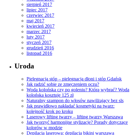
sierpień 2017
lipiec 2017
czerwiec 2017
maj 2017
kwiecień 2017
marzec 2017
luty 2017
styczeń 2017
grudzień 2016
listopad 2016
Uroda
Pielęgnacja stóp – pielęgnacja dłoni i stóp Gdańsk
Jak radzić sobie ze zmęczeniem oczu?
Woda kolońska czy po goleniu? Którą wybrać? Woda
kolońska kosztuje 125 zł
Naturalny szampon do włosów nawilżający bez sls
Jak prawidłowo nakładać kosmetyki na twarz:
kolejność krok po kroku
Laserowy lifting twarzy – lifting twarzy Warszawa
Jak tworzyć harmonijne stylizacje? Porady dotyczące
kolorów w modzie
Depilacja laserowa: depilacja bikini warszawa