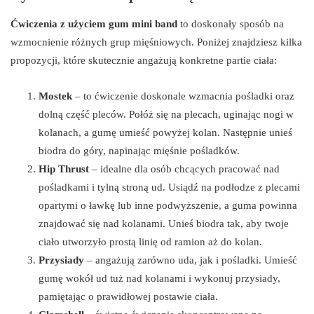
Ćwiczenia z użyciem gum mini band
to doskonały sposób na
wzmocnienie różnych grup mięśniowych. Poniżej znajdziesz kilka
propozycji, które skutecznie angażują konkretne partie ciała:
Mostek
– to ćwiczenie doskonale wzmacnia pośladki oraz
dolną część pleców. Połóż się na plecach, uginając nogi w
kolanach, a gumę umieść powyżej kolan. Następnie unieś
biodra do góry, napinając mięśnie pośladków.
Hip Thrust
– idealne dla osób chcących pracować nad
pośladkami i tylną stroną ud. Usiądź na podłodze z plecami
opartymi o ławkę lub inne podwyższenie, a guma powinna
znajdować się nad kolanami. Unieś biodra tak, aby twoje
ciało utworzyło prostą linię od ramion aż do kolan.
Przysiady
– angażują zarówno uda, jak i pośladki. Umieść
gumę wokół ud tuż nad kolanami i wykonuj przysiady,
pamiętając o prawidłowej postawie ciała.