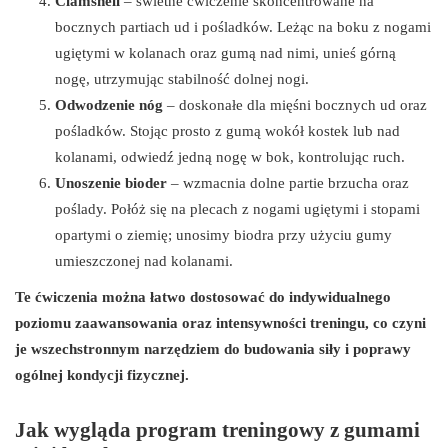
Clamshell
– świetne ćwiczenie skoncentrowane na
bocznych partiach ud i pośladków. Leżąc na boku z nogami
ugiętymi w kolanach oraz gumą nad nimi, unieś górną
nogę, utrzymując stabilność dolnej nogi.
Odwodzenie nóg
– doskonałe dla mięśni bocznych ud oraz
pośladków. Stojąc prosto z gumą wokół kostek lub nad
kolanami, odwiedź jedną nogę w bok, kontrolując ruch.
Unoszenie bioder
– wzmacnia dolne partie brzucha oraz
poślady. Połóż się na plecach z nogami ugiętymi i stopami
opartymi o ziemię; unosimy biodra przy użyciu gumy
umieszczonej nad kolanami.
Te ćwiczenia można łatwo dostosować do indywidualnego
poziomu zaawansowania oraz intensywności treningu, co czyni
je wszechstronnym narzędziem do budowania siły i poprawy
ogólnej kondycji fizycznej.
Jak wygląda program treningowy z gumami