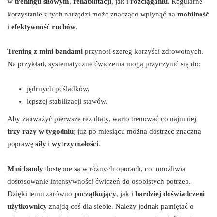
w
treningu siłowym
,
rehabilitacji
, jak i
rozciąganiu
. Regularne
korzystanie z tych narzędzi może znacząco wpłynąć na
mobilność
i
efektywność ruchów
.
Trening z mini bandami
przynosi szereg korzyści zdrowotnych.
Na przykład, systematyczne ćwiczenia mogą przyczynić się do:
jędrnych pośladków,
lepszej stabilizacji stawów.
Aby zauważyć pierwsze rezultaty, warto trenować co najmniej
trzy razy w tygodniu
; już po miesiącu można dostrzec znaczną
poprawę
siły
i
wytrzymałości
.
Mini bandy
dostępne są w różnych oporach, co umożliwia
dostosowanie intensywności ćwiczeń do osobistych potrzeb.
Dzięki temu zarówno
początkujący
, jak i
bardziej doświadczeni
użytkownicy
znajdą coś dla siebie. Należy jednak pamiętać o