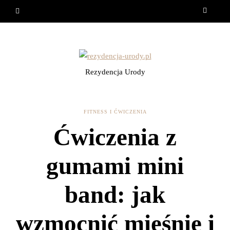
Rezydencja Urody
FITNESS I ĆWICZENIA
Ćwiczenia z
gumami mini
band: jak
wzmocnić mięśnie i