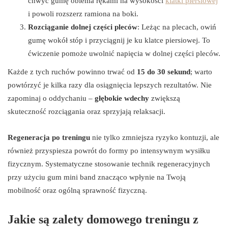
chwyć gumę obiema rękami na wysokości
klatki piersiowej
i powoli rozszerz ramiona na boki.
Rozciąganie dolnej części pleców
: Leżąc na plecach, owiń
gumę wokół stóp i przyciągnij je ku klatce piersiowej. To
ćwiczenie pomoże uwolnić napięcia w dolnej części pleców.
Każde z tych ruchów powinno trwać od
15 do 30 sekund
; warto
powtórzyć je kilka razy dla osiągnięcia lepszych rezultatów. Nie
zapominaj o oddychaniu –
głębokie wdechy
zwiększą
skuteczność rozciągania oraz sprzyjają relaksacji.
Regeneracja po treningu
nie tylko zmniejsza ryzyko kontuzji, ale
również przyspiesza powrót do formy po intensywnym wysiłku
fizycznym. Systematyczne stosowanie technik regeneracyjnych
przy użyciu gum mini band znacząco wpłynie na Twoją
mobilność oraz ogólną sprawność fizyczną.
Jakie są zalety domowego treningu z