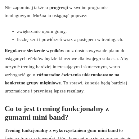
Nie zapominaj także o
progresji
w swoim programie
treningowym. Można to osiągnąć poprzez:
zwiększanie oporu gumy,
liczbę serii i powtórzeń wraz z postępem w treningach.
Regularne śledzenie wyników
oraz dostosowywanie planu do
osiąganych efektów będzie kluczowe dla twojego sukcesu. Aby
uczynić trening bardziej interesującym i skutecznym, warto
wzbogacić go o
różnorodne ćwiczenia ukierunkowane na
konkretne grupy mięśniowe
. To sprawi, że sesje będą bardziej
urozmaicone i przyniosą lepsze rezultaty.
Co to jest trening funkcjonalny z
gumami mini band?
Trening funkcjonalny z wykorzystaniem gum mini band
to
świetna forma aktywności, która koncentruje się na wzmocnieniu