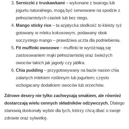
Serniczki z truskawkami
– wykonane z twarogu lub
jogurtu naturalnego, mogą być serwowane na spodzie z
pełnoziarnistych ciastek lub bez niego.
Mango sticky rice
– ta azjatycka słodkość to kleisty ryż
gotowany w mleku kokosowym, podawany obok
soczystego mango – prawdziwa uczta dla podniebienia.
Fit muffinki owocowe
– muffinki te wyróżniają się
zastosowaniem mąki pełnoziarnistej oraz świeżych
owoców takich jak jagody czy jabłka.
Chia pudding
– przygotowywany na bazie nasion chia
zalanych mlekiem roślinnym lub jogurtem; często
wzbogacany dodatkiem owoców lub orzechów.
Zdrowe desery nie tylko zachwycają smakiem, ale również
dostarczają wielu cennych składników odżywczych.
Dlatego
stanowią doskonały wybór dla tych, którzy chcą dbać o swoje
zdrowie oraz sylwetkę.