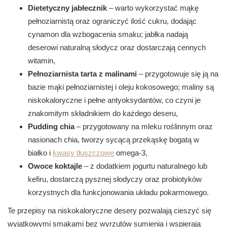
Dietetyczny jabłecznik
– warto wykorzystać mąkę
pełnoziarnistą oraz ograniczyć ilość cukru, dodając
cynamon dla wzbogacenia smaku; jabłka nadają
deserowi naturalną słodycz oraz dostarczają cennych
witamin,
Pełnoziarnista tarta z malinami
– przygotowuje się ją na
bazie mąki pełnoziarnistej i oleju kokosowego; maliny są
niskokaloryczne i pełne antyoksydantów, co czyni je
znakomitym składnikiem do każdego deseru,
Pudding chia
– przygotowany na mleku roślinnym oraz
nasionach chia, tworzy sycącą przekąskę bogatą w
białko i
kwasy tłuszczowe
omega-3,
Owoce koktajle
– z dodatkiem jogurtu naturalnego lub
kefiru, dostarczą pysznej słodyczy oraz probiotyków
korzystnych dla funkcjonowania układu pokarmowego.
Te przepisy na niskokaloryczne desery pozwalają cieszyć się
wyjątkowymi smakami bez wyrzutów sumienia i wspierają