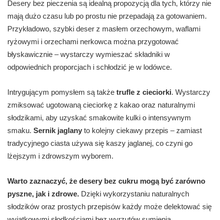
Desery bez pieczenia są idealną propozycją dla tych, którzy nie
mają dużo czasu lub po prostu nie przepadają za gotowaniem.
Przykładowo, szybki deser z masłem orzechowym, waflami
ryżowymi i orzechami nerkowca można przygotować
błyskawicznie – wystarczy wymieszać składniki w
odpowiednich proporcjach i schłodzić je w lodówce.
Intrygującym pomysłem są także
trufle z cieciorki
. Wystarczy
zmiksować ugotowaną cieciorkę z kakao oraz naturalnymi
słodzikami, aby uzyskać smakowite kulki o intensywnym
smaku.
Sernik jaglany
to kolejny ciekawy przepis – zamiast
tradycyjnego ciasta używa się kaszy jaglanej, co czyni go
lżejszym i zdrowszym wyborem.
Warto zaznaczyć, że desery bez cukru mogą być zarówno
pyszne, jak i zdrowe.
Dzięki wykorzystaniu naturalnych
słodzików oraz prostych przepisów każdy może delektować się
wyjątkowymi słodkościami bez wyrzutów sumienia.