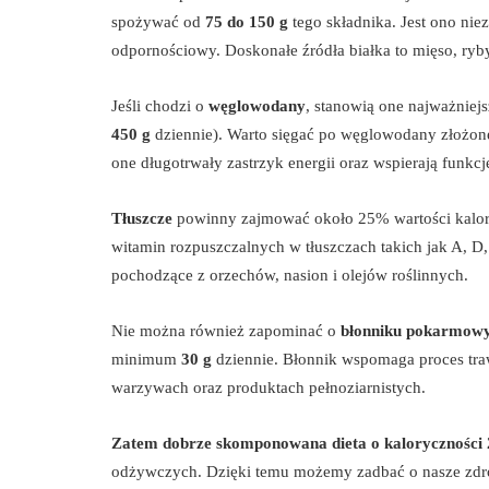
spożywać od
75 do 150 g
tego składnika. Jest ono nie
odpornościowy. Doskonałe źródła białka to mięso, ryby,
Jeśli chodzi o
węglowodany
, stanowią one najważniejs
450 g
dziennie). Warto sięgać po węglowodany złożon
one długotrwały zastrzyk energii oraz wspierają funkc
Tłuszcze
powinny zajmować około 25% wartości kalor
witamin rozpuszczalnych w tłuszczach takich jak A, D
pochodzące z orzechów, nasion i olejów roślinnych.
Nie można również zapominać o
błonniku pokarmow
minimum
30 g
dziennie. Błonnik wspomaga proces tra
warzywach oraz produktach pełnoziarnistych.
Zatem dobrze skomponowana dieta o kaloryczności 
odżywczych. Dzięki temu możemy zadbać o nasze zdr