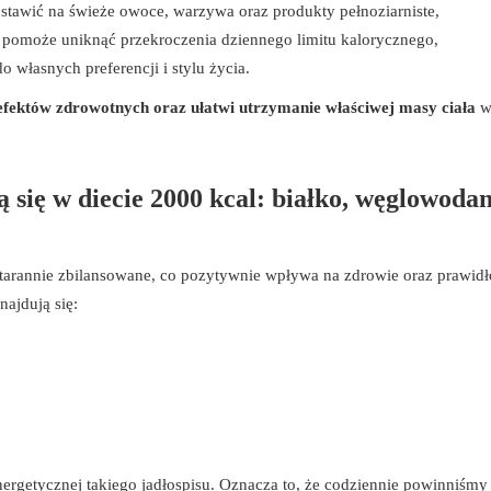
postawić na świeże owoce, warzywa oraz produkty pełnoziarniste,
i pomoże uniknąć przekroczenia dziennego limitu kalorycznego,
o własnych preferencji i stylu życia.
 efektów zdrowotnych oraz ułatwi utrzymanie właściwej masy ciała
w
 się w diecie 2000 kcal: białko, węglowodan
tarannie zbilansowane, co pozytywnie wpływa na zdrowie oraz prawid
ajdują się:
ergetycznej takiego jadłospisu. Oznacza to, że codziennie powinniśmy