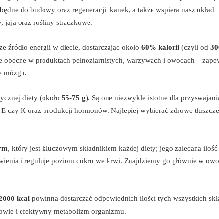
zbędne do budowy oraz regeneracji tkanek, a także wspiera nasz układ
 jaja oraz rośliny strączkowe.
ze źródło energii w diecie, dostarczając około
60% kalorii
(czyli od
30
e obecne w produktach pełnoziarnistych, warzywach i owocach – zape
je mózgu.
ycznej diety (około
55-75 g
). Są one niezwykle istotne dla przyswajani
, E czy K oraz produkcji hormonów. Najlepiej wybierać zdrowe tłuszcze
ym
, który jest kluczowym składnikiem każdej diety; jego zalecana iloś
wienia i reguluje poziom cukru we krwi. Znajdziemy go głównie w owo
2000 kcal
powinna dostarczać odpowiednich ilości tych wszystkich sk
owie i efektywny metabolizm organizmu.