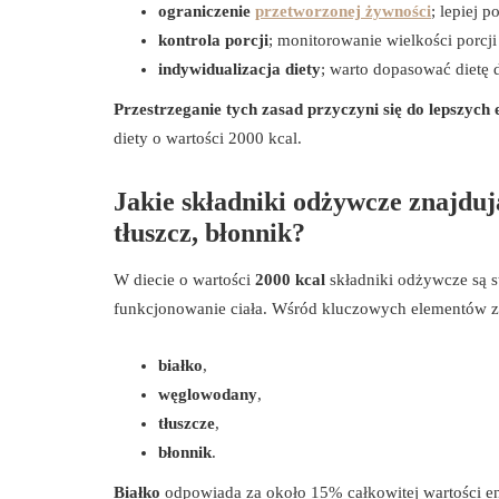
ograniczenie
przetworzonej żywności
; lepiej 
kontrola porcji
; monitorowanie wielkości porcj
indywidualizacja diety
; warto dopasować dietę d
Przestrzeganie tych zasad przyczyni się do lepszych
diety o wartości 2000 kcal.
Jakie składniki odżywcze znajdują
tłuszcz, błonnik?
W diecie o wartości
2000 kcal
składniki odżywcze są s
funkcjonowanie ciała. Wśród kluczowych elementów zn
białko
,
węglowodany
,
tłuszcze
,
błonnik
.
Białko
odpowiada za około 15% całkowitej wartości en