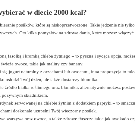
wybierać w diecie 2000 kcal?
ieranie posiłków, które są niskoprzetworzone. Takie jedzenie nie tylko
dżywczych. Oto kilka pomysłów na zdrowe dania, które możesz włączyć
loną fasolką i kromką chleba żytniego – to pyszna i sycąca opcja, może
wieże owoce, takie jak maliny czy banany.
zi się jogurt naturalny z orzechami lub owocami, inna propozycja to ml
o osłodzi Twój dzień, ale także dostarczy błonnika.
ite źródło białka roślinnego oraz błonnika, alternatywnie możesz postaw
 i pożywnym składnikiem.
sardynek serwowanej na chlebie żytnim z dodatkiem papryki – to smacz
zechami doskonale uzupełni Twój wieczorny posiłek.
we warzywa oraz owoce, a także zdrowe tłuszcze takie jak awokado cz