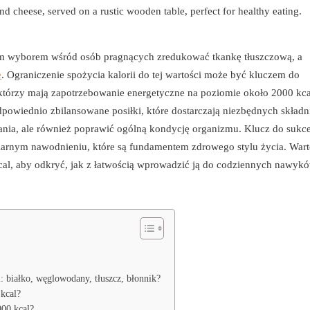
szym wyborem wśród osób pragnących zredukować tkankę tłuszczową, a
e
. Ograniczenie spożycia kalorii do tej wartości może być kluczem do
, którzy mają zapotrzebowanie energetyczne na poziomie około 2000 kca
 Odpowiednio zbilansowane posiłki, które dostarczają niezbędnych skład
nia, ale również poprawić ogólną kondycję organizmu. Klucz do sukce
arnym nawodnieniu, które są fundamentem zdrowego stylu życia. War
 kcal, aby odkryć, jak z łatwością wprowadzić ją do codziennych nawyk
l: białko, węglowodany, tłuszcz, błonnik?
 kcal?
000 kcal?