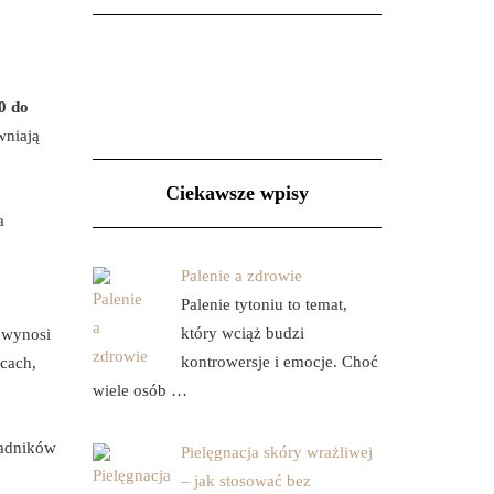
0 do
wniają
Ciekawsze wpisy
a
Palenie a zdrowie
Palenie tytoniu to temat,
który wciąż budzi
ć wynosi
kontrowersje i emocje. Choć
cach,
wiele osób …
ładników
Pielęgnacja skóry wrażliwej
– jak stosować bez