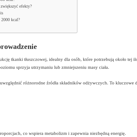
 zwiększyć efekty?
is
i 2000 kcal?
wprowadzenie
cję tkanki tłuszczowej, idealny dla osób, które potrzebują około tej il
 poziomu sprzyja utrzymaniu lub zmniejszeniu masy ciała.
 uwzględnić różnorodne źródła składników odżywczych. To kluczowe d
oporcjach, co wspiera metabolizm i zapewnia niezbędną energię.