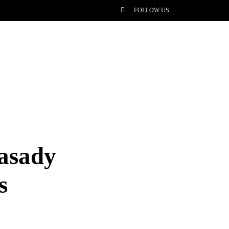
FOLLOW US
zasady
s