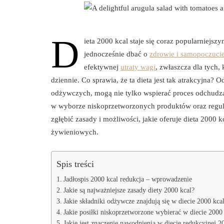
D
ieta 2000 kcal staje się coraz popularniej
jednocześnie dbać o
zdrowie i samopoczuci
efektywnej
utraty wagi
, zwłaszcza dla tych
dziennie. Co sprawia, że ta dieta jest tak atrakcyjna?
odżywczych, mogą nie tylko wspierać proces odchudza
w wyborze niskoprzetworzonych produktów oraz regul
zgłębić zasady i możliwości, jakie oferuje dieta 2000
żywieniowych.
Spis treści
Jadłospis 2000 kcal redukcja – wprowadzenie
Jakie są najważniejsze zasady diety 2000 kcal?
Jakie składniki odżywcze znajdują się w diecie 2000 kca
Jakie posiłki niskoprzetworzone wybierać w diecie 2000
Jakie jest znaczenie nawodnienia w diecie redukcyjnej 2