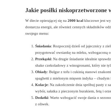
Jakie posiłki niskoprzetworzone 
W diecie opierającej się na
2000 kcal
kluczowe jest wyb
dostarcza energii, ale również cennych składników o
swojego menu:
Śniadania
: Rozpocznij dzień od jajecznicy z zie
przygotować owsiankę na mleku, wzbogaconą o ś
Przekąski
: Na drugie śniadanie idealnie sprawd
shake czekoladowy z winogronami, który nie tylk
Obiady
: Bulgur z tofu i cukinią stanowi znakom
spaghetti z mielonym mięsem indyka – chudym
Kolacje
: Na zakończenie dnia spróbuj pasty z 
wybór, sałatka z pieczonym burakiem, fetą i or
Dodatki
: Warto wzbogacić swoje dania o sezono
z oliwek.