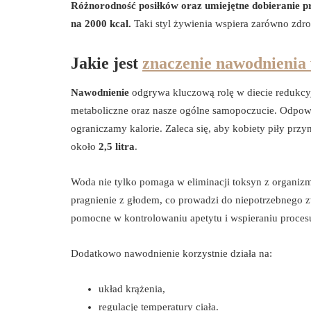
Różnorodność posiłków oraz umiejętne dobieranie p
na 2000 kcal.
Taki styl żywienia wspiera zarówno zdro
Jakie jest
znaczenie nawodnienia 
Nawodnienie
odgrywa kluczową rolę w diecie redukcyj
metaboliczne oraz nasze ogólne samopoczucie. Odpowie
ograniczamy kalorie. Zaleca się, aby kobiety piły prz
około
2,5 litra
.
Woda nie tylko pomaga w eliminacji toksyn z organizm
pragnienie z głodem, co prowadzi do niepotrzebnego zw
pomocne w kontrolowaniu apetytu i wspieraniu proces
Dodatkowo nawodnienie korzystnie działa na:
układ krążenia,
regulację temperatury ciała.