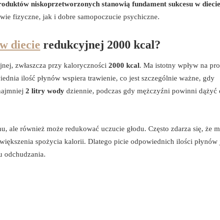
roduktów niskoprzetworzonych stanowią fundament sukcesu w diecie
wie fizyczne, jak i dobre samopoczucie psychiczne.
w diecie
redukcyjnej 2000 kcal?
nej, zwłaszcza przy kaloryczności
2000 kcal
. Ma istotny wpływ na pr
dnia ilość płynów wspiera trawienie, co jest szczególnie ważne, gdy
ynajmniej
2 litry wody
dziennie, podczas gdy mężczyźni powinni dążyć
u, ale również może redukować uczucie głodu. Często zdarza się, że 
iększenia spożycia kalorii. Dlatego picie odpowiednich ilości płynów 
u odchudzania.