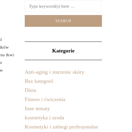
l
ników
Kategorie
su tkwi
to
ów
Anti-aging i starzenie skóry
Bez kategorii
Dieta
Fitness i ćwiczenia
Inne tematy
kosmetyka i uroda
Kosmetyki i zabiegi profesjonalne