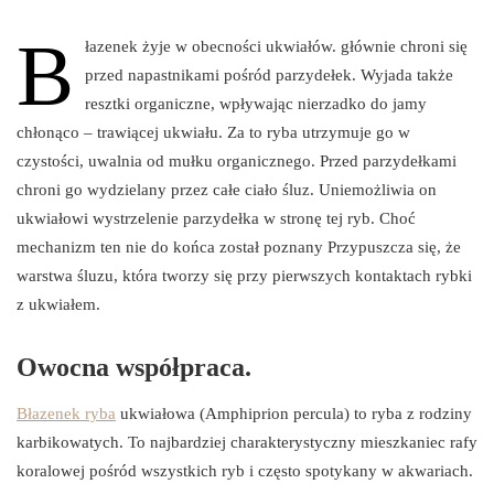
B
łazenek żyje w obecności ukwiałów. głównie chroni się
przed napastnikami pośród parzydełek. Wyjada także
resztki organiczne, wpływając nierzadko do jamy
chłonąco – trawiącej ukwiału. Za to ryba utrzymuje go w
czystości, uwalnia od mułku organicznego. Przed parzydełkami
chroni go wydzielany przez całe ciało śluz. Uniemożliwia on
ukwiałowi wystrzelenie parzydełka w stronę tej ryb. Choć
mechanizm ten nie do końca został poznany Przypuszcza się, że
warstwa śluzu, która tworzy się przy pierwszych kontaktach rybki
z ukwiałem.
Owocna współpraca.
Błazenek ryba
ukwiałowa (Amphiprion percula) to ryba z rodziny
karbikowatych. To najbardziej charakterystyczny mieszkaniec rafy
koralowej pośród wszystkich ryb i często spotykany w akwariach.