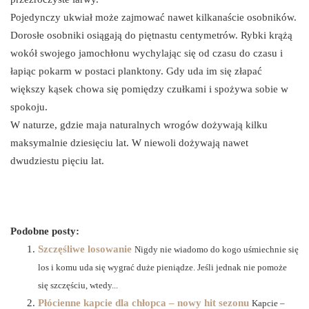
Pojedynczy ukwiał może zajmować nawet kilkanaście osobników.
Dorosłe osobniki osiągają do piętnastu centymetrów. Rybki krążą
wokół swojego jamochłonu wychylając się od czasu do czasu i
łapiąc pokarm w postaci planktony. Gdy uda im się złapać
większy kąsek chowa się pomiędzy czułkami i spożywa sobie w
spokoju.
W naturze, gdzie maja naturalnych wrogów dożywają kilku
maksymalnie dziesięciu lat. W niewoli dożywają nawet
dwudziestu pięciu lat.
Podobne posty:
Szczęśliwe losowanie
Nigdy nie wiadomo do kogo uśmiechnie się
los i komu uda się wygrać duże pieniądze. Jeśli jednak nie pomoże
się szczęściu, wtedy...
Płócienne kapcie dla chłopca – nowy hit sezonu
Kapcie –