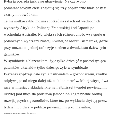
Ryba ta posiada jaskrawe ubarwienie. Na czerwono
pomarańczowym ciele znajdują się trzy poprzeczne białe pasy z
czarnymi obwódkami.
Te niewielkie rybki można spotkać na rafach od wschodnich
wybrzeży Afryki do Polinezji Francuskiej i od Japonii po
wschodnią Australię. Największa ich różnorodność występuje u
północnych wybrzeży Nowej Gwinei, w Morzu Bismarcka, gdzie
przy można na jednej rafie żyje siedem z dwudziestu dziewięciu
gatunków.
W symbiozie z błazenekami żyje tylko dziesięć z pośród tysiąca
gatunków ukwiałów tylko dziesięć żyje w symbiozie
Błazenki spędzają całe życie z ukwiałem – gospodarzem, rzadko
odpływając od niego dalej niż na kilka metrów. Mniej więcej dwa
razy w miesiącu składają ikrę na najbliższej twardej powierzchni
ukrytej pod mięsistą podstawą jamochłon i agresywnie bronią
rozwijających się zarodków, które tuż po wykluciu dryfują przez
tydzień lub dwa w pobliżu powierzchni jako maleńkie,
przezroczyste larwy.