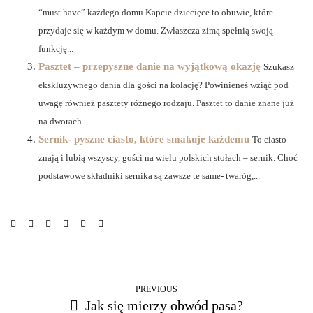
“must have” każdego domu Kapcie dziecięce to obuwie, które
przydaje się w każdym w domu. Zwłaszcza zimą spełnią swoją
funkcję...
Pasztet – przepyszne danie na wyjątkową okazję
Szukasz
ekskluzywnego dania dla gości na kolację? Powinieneś wziąć pod
uwagę również pasztety różnego rodzaju. Pasztet to danie znane już
na dworach...
Sernik- pyszne ciasto, które smakuje każdemu
To ciasto
znają i lubią wszyscy, gości na wielu polskich stołach – sernik. Choć
podstawowe składniki sernika są zawsze te same- twaróg,...
PREVIOUS
Jak się mierzy obwód pasa?