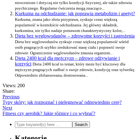
nieocenione i dotyczą nie tylko kondycji fizycznej, ale także zdrowia
psychicznego. Regularne ćwiczenia mogą znacząco...
Kurkuma na odchudzanie: jak poprawia metabolizm i apetyt?
Kurkuma, znana jako złota przyprawa, zyskuje coraz większą
popularność w kontekście odchudzania. Jej główny składnik,
kurkumina, nie tylko nadaje potrawom charakterystyczny kolor,...
Dieta bez węglowodanów – zdrowotne korzyści i zagrożenia
Dieta bez węglowodanów zyskuje coraz większą popularność wśród
osób pragnących szybko zredukować masę ciała i poprawić swoje
zdrowie. Ograniczenie węglowodanów zmusza organizm...
Dieta 2400 kcal dla mężczyzn – zdrowe odżywianie i
korzyści
Dieta 2400 kcal to temat, który może być kluczowy dla
mężczyzn pragnących zadbać o swoje zdrowie, kondycję oraz sylwetkę.
Odpowiednio zbilansowana, dostosowana...
Views: 200
Share:
Previous
Typy skóry: jak rozpoznać i pielęgnować odpowiednio cerę?
Next
Fitness czy aerobik? Jakie różnice i co wybrać?
Kategorie