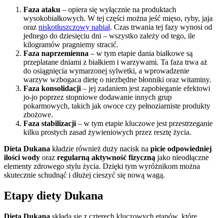
Faza ataku
– opiera się wyłącznie na produktach
wysokobiałkowych. W tej części można jeść mięso, ryby, jaja
oraz
niskotłuszczowy nabiał
. Czas trwania tej fazy wynosi od
jednego do dziesięciu dni – wszystko zależy od tego, ile
kilogramów pragniemy stracić.
Faza naprzemienna
– w tym etapie dania białkowe są
przeplatane dniami z białkiem i warzywami. Ta faza trwa aż
do osiągnięcia wymarzonej sylwetki, a wprowadzenie
warzyw wzbogaca dietę o niezbędne błonniki oraz witaminy.
Faza konsolidacji
– jej zadaniem jest zapobieganie efektowi
jo-jo poprzez stopniowe dodawanie innych grup
pokarmowych, takich jak owoce czy pełnoziarniste produkty
zbożowe.
Faza stabilizacji
– w tym etapie kluczowe jest przestrzeganie
kilku prostych zasad żywieniowych przez resztę życia.
Dieta Dukana
kładzie również duży nacisk na
picie odpowiedniej
ilości wody
oraz
regularną aktywność fizyczną
jako nieodłączne
elementy zdrowego stylu życia. Dzięki tym wyróżnikom można
skutecznie schudnąć i dłużej cieszyć się nową wagą.
Etapy diety Dukana
Dieta Dukana
składa się z czterech kluczowych etapów, które