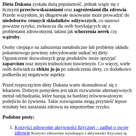
Dieta Dukana
zyskała dużą popularność, jednak wiąże się z
licznymi
przeciwwskazaniami
oraz
zagrożeniami dla zdrowia
.
Przede wszystkim, jej długotrwałe stosowanie może prowadzić do
niedoborów cennych składników odżywczych
, co stanowi
poważne ryzyko, zwłaszcza dla osób borykających się z
problemami zdrowotnymi, takimi jak
schorzenia nerek
czy
wątroby
.
Osoby cierpiące na zaburzenia metaboliczne lub problemy układu
pokarmowego powinny zdecydowanie unikać tej diety.
Ograniczenie dozwolonych grup produktów może sprzyjać
zaparciom
oraz innym trudnościom trawiennym. Co więcej, wiele
osób doświadcza
efektu jo-jo
po zakończeniu diety, co dodatkowo
podkreśla jej negatywne aspekty.
Przed rozpoczęciem diety Dukana warto skonsultować się z
lekarzem. Dobrym pomysłem jest także rozważenie alternatywnych
metod odchudzania, które bazują na bardziej zrównoważonym
podejściu do żywienia. Takie rozwiązania mogą przynieść lepsze
rezultaty bez narażania zdrowia na niepotrzebne ryzyko.
Podobne posty:
Korzyści zdrowotne aktywności fizycznej – zadbaj o swoje
zdrowie
Korzyści zdrowotne wynikające z aktywności fizycznej są