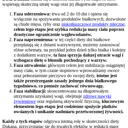
wspierają skuteczną utratę wagi oraz jej długotrwałe utrzymanie.
Faza uderzeniowa:
trwa od 2 do 10 dni i opiera się
wyłącznie na spożywaniu produktów białkowych, dozwolone
są chude mięsa, ryby oraz
niskotłuszczowe produkty mleczne
,
celem tego etapu jest szybka redukcja masy ciała poprzez
drastyczne ograniczenie węglowodanów.
Faza naprzemienna:
w tej części diety dni białkowe
przeplatają się z dniami warzywnymi, możemy zastosować
różne schematy, na przykład jeden dzień tylko białka i kolejny
z dodatkiem warzyw,
ta faza sprzyja dalszej utracie wagi i
wzbogaca dietę o błonnik pochodzący z warzyw.
Faza utrwalenia:
głównym celem jest stabilizacja osiągniętej
masy ciała, w tym czasie stopniowo wprowadzamy owoce
oraz pełnoziarniste pieczywo do swojej diety,
istotne jest
także przestrzeganie zasady jednego dnia białkowego
tygodniowo, co pomoże zachować równowagę.
Faza stabilizacji:
skoncentrowana na długotrwałym
utrzymaniu uzyskanej wagi, obejmuje
zdrowe nawyki
żywieniowe
oraz regularną aktywność fizyczną,
kluczowym
elementem tego etapu jest codzienne spożycie płatków
owsianych i unikanie nadmiaru przetworzonej żywności.
Każdy z tych etapów
odgrywa istotną rolę w skuteczności diety
Dukana, przyczyniając się do trwałych efektów w redukcji masy