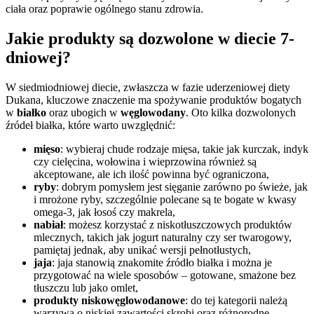
ciała oraz poprawie ogólnego stanu zdrowia.
Jakie produkty są dozwolone w diecie 7-
dniowej?
W siedmiodniowej diecie, zwłaszcza w fazie uderzeniowej diety
Dukana, kluczowe znaczenie ma spożywanie produktów bogatych
w
białko
oraz ubogich w
węglowodany
. Oto kilka dozwolonych
źródeł białka, które warto uwzględnić:
mięso
: wybieraj chude rodzaje mięsa, takie jak kurczak, indyk
czy cielęcina, wołowina i wieprzowina również są
akceptowane, ale ich ilość powinna być ograniczona,
ryby
: dobrym pomysłem jest sięganie zarówno po świeże, jak
i mrożone ryby, szczególnie polecane są te bogate w kwasy
omega-3, jak łosoś czy makrela,
nabiał
: możesz korzystać z niskotłuszczowych produktów
mlecznych, takich jak jogurt naturalny czy ser twarogowy,
pamiętaj jednak, aby unikać wersji pełnotłustych,
jaja
: jaja stanowią znakomite źródło białka i można je
przygotować na wiele sposobów – gotowane, smażone bez
tłuszczu lub jako omlet,
produkty niskowęglowodanowe
: do tej kategorii należą
warzywa o niskiej zawartości skrobi oraz różnorodne