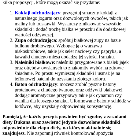
kilka propozycji, które mogą okazać się przydatne:
Koktajl odchudzający
: przygotuj smaczny koktajl z
naturalnego jogurtu oraz dozwolonych owoców, takich jak
maliny lub truskawki. Wystarczy zmiksować wszystkie
składniki i dodać trochę białka w proszku dla dodatkowej
wartości odżywczej.
Zupa odchudzająca
: spróbuj białkowej zupy na bazie
bulionu drobiowego. Wzbogac ją o warzywa
niskoskrobiowe, takie jak seler naciowy czy papryka, a
kawałki chudego mięsa dodadzą jej sytości i smaku.
Naleśniki białkowe
: naleśniki przygotowane z białek jajek
oraz otrębów owsianych to znakomity wybór na zdrowe
śniadanie. Po prostu wymieszaj składniki i usmaż je na
teflonowej patelni do uzyskania złotego koloru.
Baton odchudzający
: możesz zrobić pyszne batony
proteinowe z chudego twarogu oraz odżywki białkowej,
dodając aromatyczne przyprawy takie jak cynamon czy
wanilia dla lepszego smaku. Uformowane batony schłódź w
lodówce, aby uzyskały odpowiednią konsystencję.
Pamiętaj, że każdy przepis powinien być zgodny z zasadami
diety Dukana oraz zawierać jedynie dozwolone składniki
odpowiednie dla etapu diety, na którym aktualnie się
znajdujesz.
Nie zapomnij również kontrolować spożycia