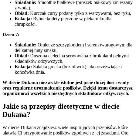
Śniadanie:
Smoothie białkowe (proszek białkowy zmieszany
z wodą),
Obiad:
Kurczak curry podany tylko z warzywami, bez ryżu,
Kolacja:
Rybne kotlety pieczone w piekarniku dla
chrupkości.
Dzień 7:
Śniadanie:
Omlet ze szczypiorkiem i serem twarogowym dla
delikatnej nuty smaku,
Obiad:
Duszona cielęcina serwowana z brokułami pełnymi
składników odżywczych,
Kolacja:
Sałatka grecka (bez oliwek) jako orzeźwiająca
końcówka dnia.
W diecie Dukana niezwykle istotne jest picie dużej ilości wody
oraz regularne urozmaicanie posiłków. Dzięki temu dostarczysz
organizmowi wszelkich niezbędnych składników odżywczych.
Jakie są przepisy dietetyczne w diecie
Dukana?
W diecie Dukana znajdziesz wiele inspirujących przepisów, które
ułatwią Ci przygotowanie posiłków zgodnych z jej zasadami. Oto