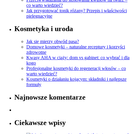
co warto wiedzieć?
Jak przygotować tonik różany? Przepis i właściwości
pielęgnacyjne
Kosmetyka i uroda
Jak się mierzy obwód pasa?
Domowe kosmetyki – naturalne receptury i korzyści
zdrowotne
Kwasy AHA w ciąży: dom vs gabinet: co wybrać i dla
kogo
Profesjonalne kosmetyki do regeneracji włosów – co
warto wiedzieć?
Kosmetyki o działaniu kojącym: składniki i najlepsze
formuły
Najnowsze komentarze
Ciekawsze wpisy