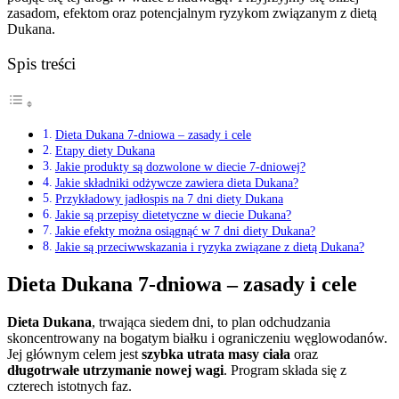
zasadom, efektom oraz potencjalnym ryzykom związanym z dietą
Dukana.
Spis treści
Dieta Dukana 7-dniowa – zasady i cele
Etapy diety Dukana
Jakie produkty są dozwolone w diecie 7-dniowej?
Jakie składniki odżywcze zawiera dieta Dukana?
Przykładowy jadłospis na 7 dni diety Dukana
Jakie są przepisy dietetyczne w diecie Dukana?
Jakie efekty można osiągnąć w 7 dni diety Dukana?
Jakie są przeciwwskazania i ryzyka związane z dietą Dukana?
Dieta Dukana 7-dniowa – zasady i cele
Dieta Dukana
, trwająca siedem dni, to plan odchudzania
skoncentrowany na bogatym białku i ograniczeniu węglowodanów.
Jej głównym celem jest
szybka utrata masy ciała
oraz
długotrwałe utrzymanie nowej wagi
. Program składa się z
czterech istotnych faz.