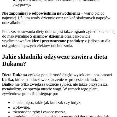
przyprawy.
Nie zapominaj o odpowiednim nawodnieniu
– warto pić co
najmniej 1,5 litra wody dziennie oraz unikać słodzonych napojów
oraz alkoholu.
Podczas stosowania diety dobrze jest także ograniczyć sól kuchenną
do maksymalnie
5 gramów dziennie
oraz całkowicie
wyeliminować
cukier
i
przetworzone produkty
z jadłospisu dla
osiągnięcia lepszych efektów odchudzania.
Jakie składniki odżywcze zawiera dieta
Dukana?
Dieta Dukana
zyskała popularność dzięki wysokiemu poziomowi
białka
, które ma kluczowe znaczenie w procesie odchudzania.
Białko
nie tylko zwiększa uczucie sytości, ale także przyspiesza
metabolizm, co sprzyja utracie wagi. W ramach tego planu
żywieniowego można sięgnąć po:
chude mięso, takie jak kurczak czy indyk,
wołowinę,
różnorodne ryby i owoce morza,
produkty nabiałowe o niskiej zawartości tłuszczu, takie jak