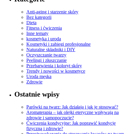
Anti-aging i starzenie skóry
Bez kategorii
Dieta
Fitness i ćwiczenia
Inne tematy
kosmetyka i uroda
Kosmetyki i zabiegi profesjonalne
Naturalne składniki i DIY
Oczyszczanie twarzy
Peelingi i złuszczanie
Przebarwienia i koloryt skóry
Trendy i nowości w kosmetyce
Uroda męska
Zdrowie
Ostatnie wpisy
Parówki na twarz: Jak działają i jak je stosować?
Aromaterapia – jak olejki eteryczne wpływają na
zdrowie i samopoczucie?
Ćwiczenia kondycyjne: Jak poprawić kondycję
fizyczną i zdrowie?
Przeciwwskazania do stosowania kwasów na twarz –