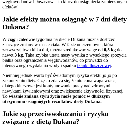
węglowodanów i tłuszczów – to klucz do osiągnięcia zamierzonych
efektów!
Jakie efekty można osiągnąć w 7 dni diety
Dukana?
W ciągu zaledwie tygodnia na diecie Dukana można dostrzec
znaczące zmiany w masie ciała. W fazie uderzeniowej, która
zazwyczaj trwa kilka dni, można zredukować wagę od
0,5 kg
do
nawet
3 kg
. Taka szybka utrata masy wynika z wysokiego spożycia
białka oraz ograniczenia węglowodanów, co prowadzi do
intensywnego wydalania wody i spadku
tkanki tłuszczowej
.
Niemniej jednak warto być świadomym ryzyka efektu jo-jo po
zakończeniu diety. Często zdarza się, że utracona waga wraca,
dlatego kluczowe jest kontynuowanie pracy nad zdrowymi
nawykami żywieniowymi oraz zwiększenie aktywności fizycznej.
To właśnie zmiana stylu życia może pomóc w dłuższym
utrzymaniu osiągniętych rezultatów diety Dukana.
Jakie są przeciwwskazania i ryzyka
związane z dietą Dukana?