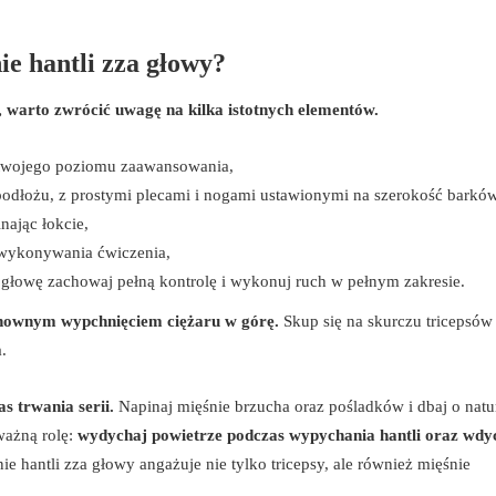
e hantli zza głowy?
, warto zwrócić uwagę na kilka istotnych elementów.
twojego poziomu zaawansowania,
 podłożu, z prostymi plecami i nogami ustawionymi na szerokość barków
nając łokcie,
 wykonywania ćwiczenia,
 głowę zachowaj pełną kontrolę i wykonuj ruch w pełnym zakresie.
onownym wypchnięciem ciężaru w górę.
Skup się na skurczu tricepsów
.
as trwania serii.
Napinaj mięśnie brzucha oraz pośladków i dbaj o natu
ważną rolę:
wydychaj powietrze podczas wypychania hantli oraz wdy
hantli zza głowy angażuje nie tylko tricepsy, ale również mięśnie