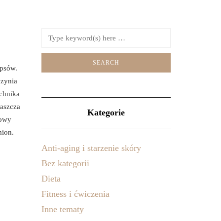
epsów.
czynia
echnika
łaszcza
Kategorie
łowy
mion.
Anti-aging i starzenie skóry
Bez kategorii
Dieta
Fitness i ćwiczenia
Inne tematy