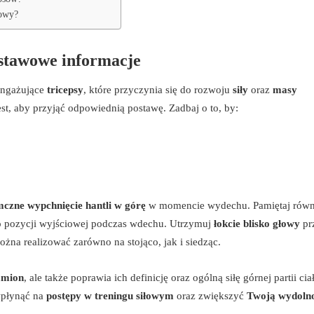
łowy?
dstawowe informacje
angażujące
tricepsy
, które przyczynia się do rozwoju
siły
oraz
masy
est, aby przyjąć odpowiednią postawę. Zadbaj o to, by:
czne wypchnięcie hantli w górę
w momencie wydechu. Pamiętaj równ
 pozycji wyjściowej podczas wdechu. Utrzymuj
łokcie blisko głowy
pr
ożna realizować zarówno na stojąco, jak i siedząc.
amion
, ale także poprawia ich definicję oraz ogólną siłę górnej partii cia
wpłynąć na
postępy w treningu siłowym
oraz zwiększyć
Twoją wydoln