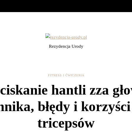
Rezydencja Urody
FITNESS I ĆWICZENIA
iskanie hantli zza gł
hnika, błędy i korzyści
tricepsów