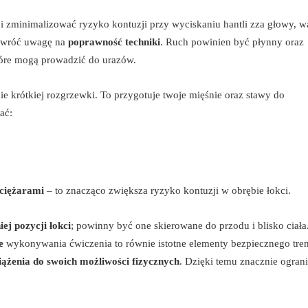
i zminimalizować ryzyko kontuzji przy wyciskaniu hantli zza głowy, w
 zwróć uwagę na
poprawność techniki
. Ruch powinien być płynny oraz
óre mogą prowadzić do urazów.
ie krótkiej rozgrzewki. To przygotuje twoje mięśnie oraz stawy do
ać:
 ciężarami
– to znacząco zwiększa ryzyko kontuzji w obrębie łokci.
ej pozycji łokci
; powinny być one skierowane do przodu i blisko ciała
e
wykonywania ćwiczenia to równie istotne elementy bezpiecznego tre
iążenia do swoich możliwości fizycznych
. Dzięki temu znacznie ogran