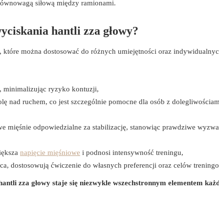
ierównowagą siłową między ramionami.
yciskania hantli zza głowy?
, które można dostosować do różnych umiejętności oraz indywidualny
a, minimalizując ryzyko kontuzji,
olę nad ruchem, co jest szczególnie pomocne dla osób z dolegliwościam
e mięśnie odpowiedzialne za stabilizację, stanowiąc prawdziwe wyzwa
iększa
napięcie mięśniowe
i podnosi intensywność treningu,
ojąca, dostosowują ćwiczenie do własnych preferencji oraz celów trening
ntli zza głowy staje się niezwykle wszechstronnym elementem każ