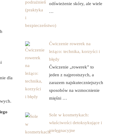
odświeżenie skóry, ale wiele
…
ch
Ćwiczenie rowerek na
leżąco: technika, korzyści i
błędy
i
Ćwiczenie „rowerek” to
jeden z najprostszych, a
nie dla
zarazem najskuteczniejszych
sposobów na wzmocnienie
mięśni …
owych.
dego
Sole w kosmetykach:
właściwości detoksykujące i
pielęgnacyjne