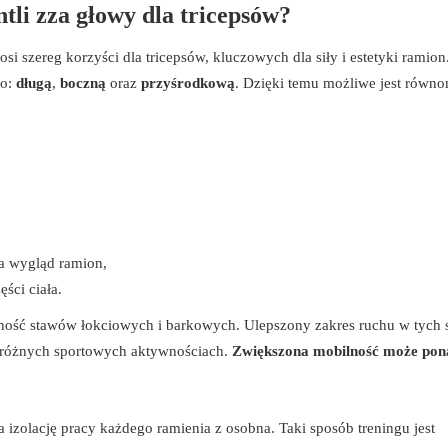
ntli zza głowy dla tricepsów?
osi szereg korzyści dla tricepsów, kluczowych dla siły i estetyki ramion
go:
długą
,
boczną
oraz
przyśrodkową
. Dzięki temu możliwe jest równ
a wygląd ramion,
ści ciała.
ność stawów łokciowych i barkowych. Ulepszony zakres ruchu w tych 
w różnych sportowych aktywnościach.
Zwiększona mobilność może pon
izolację pracy każdego ramienia z osobna. Taki sposób treningu jest