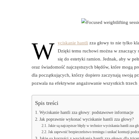
W
yciskanie hantli
zza głowy to nie tylko kl
Dzięki temu ruchowi można w znaczący sp
się do estetyki ramion. Jednak, aby w pe
oraz świadomość najczęstszych błędów, które mogą pro
dla początkujących, którzy dopiero zaczynają swoją 
pozwala na efektywne angażowanie wszystkich trzech g
Spis treści
Wyciskanie hantli zza głowy: podstawowe informacje
Jak poprawnie wykonać wyciskanie hantli zza głowy?
Jakie są najczęstsze błędy w technice wyciskania hantli zza g
Jak zapewnić bezpieczeństwo treningu i unikać kontuzji podc
Jakie są korzyści z wyciskania hantli zza głowy dla tric