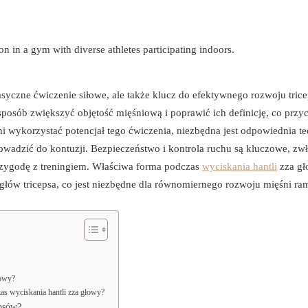
asyczne ćwiczenie siłowe, ale także klucz do efektywnego rozwoju tric
osób zwiększyć objętość mięśniową i poprawić ich definicję, co przy
łni wykorzystać potencjał tego ćwiczenia, niezbędna jest odpowiednia t
wadzić do kontuzji. Bezpieczeństwo i kontrola ruchu są kluczowe, zw
przygodę z treningiem. Właściwa forma podczas
wyciskania hantli
zza g
łów tricepsa, co jest niezbędne dla równomiernego rozwoju mięśni ra
łowy?
zas wyciskania hantli zza głowy?
epsów?