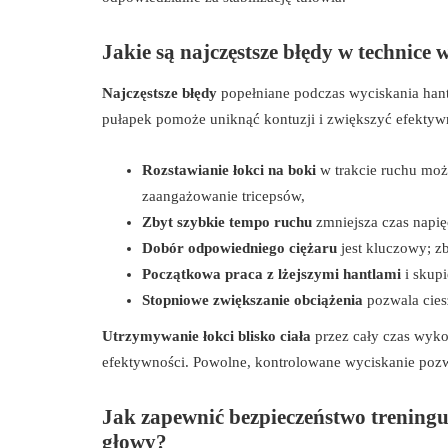
Jakie są najczęstsze błędy w technice 
Najczęstsze błędy
popełniane podczas wyciskania hantl
pułapek pomoże uniknąć kontuzji i zwiększyć efektyw
Rozstawianie łokci na boki
w trakcie ruchu moż
zaangażowanie tricepsów,
Zbyt szybkie tempo ruchu
zmniejsza czas napię
Dobór odpowiedniego ciężaru
jest kluczowy; z
Początkowa praca z lżejszymi hantlami
i skup
Stopniowe zwiększanie obciążenia
pozwala cies
Utrzymywanie łokci blisko ciała
przez cały czas wyko
efektywności. Powolne, kontrolowane wyciskanie pozw
Jak zapewnić bezpieczeństwo treningu 
głowy?