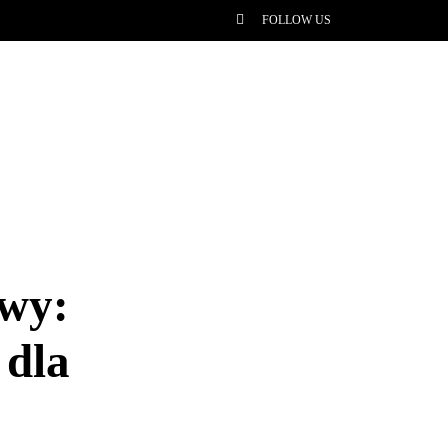
FOLLOW US
owy:
 dla