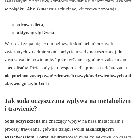
związanymi z poprawą komfortu trawienia lub uczuciem lekkości
w żołądku. Aby skutecznie schudnąć, kluczowe pozostają:
zdrowa dieta
,
aktywny styl życia
.
Warto także pamiętać o możliwych skutkach ubocznych
związanych z nadmiernym spożyciem sody oczyszczonej. Jej
zastosowanie powinno być przemyślane i zgodne z zaleceniami
specjalistów. Picie sody jako wsparcie dla procesu odchudzania
nie powinno zastępować zdrowych nawyków żywieniowych ani
aktywnego stylu życia
.
Jak soda oczyszczona wpływa na metabolizm
i trawienie?
Soda oczyszczona
ma znaczący wpływ na nasz metabolizm i
procesy trawienne, głównie dzięki swoim
alkalizującym
właściwościom
. Potrafi neutralizować kwas żołądkowy, co często