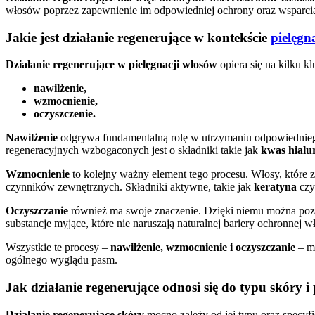
włosów poprzez zapewnienie im odpowiedniej ochrony oraz wsparci
Jakie jest działanie regenerujące w kontekście
pielęgn
Działanie regenerujące w pielęgnacji włosów
opiera się na kilku k
nawilżenie,
wzmocnienie,
oczyszczenie.
Nawilżenie
odgrywa fundamentalną rolę w utrzymaniu odpowiedniego
regeneracyjnych wzbogaconych jest o składniki takie jak
kwas hial
Wzmocnienie
to kolejny ważny element tego procesu. Włosy, które
czynników zewnętrznych. Składniki aktywne, takie jak
keratyna
cz
Oczyszczanie
również ma swoje znaczenie. Dzięki niemu można pozb
substancje myjące, które nie naruszają naturalnej bariery ochronnej w
Wszystkie te procesy –
nawilżenie, wzmocnienie i oczyszczanie
– ma
ogólnego wyglądu pasm.
Jak działanie regenerujące odnosi się do typu skóry 
Działanie regenerujące skóry
mocno zależy od jej typu oraz specyf