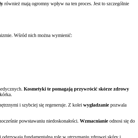
ły
również mają ogromny wpływ na ten proces. Jest to szczególnie
anizmie. Wśród nich można wymienić:
 medycznych.
Kosmetyki te pomagają przywrócić skórze zdrowy
kórka.
trznymi i szybciej się regeneruje. Z kolei
wygładzanie
pozwala
dnocześnie powstawaniu niedoskonałości.
Wzmacnianie
odnosi się do
odgrywają fundamentalną rolę w utrzymaniu zdrowej skóry i