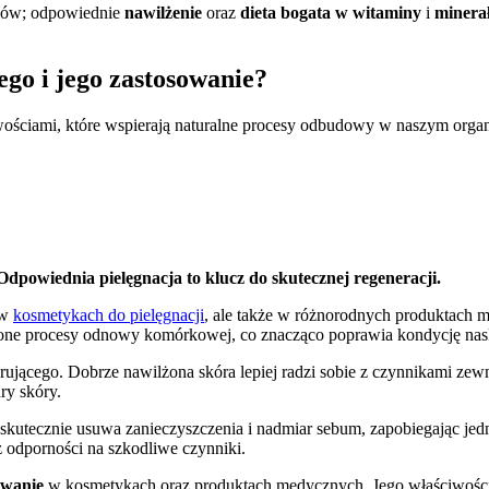
tyków; odpowiednie
nawilżenie
oraz
dieta bogata w witaminy
i
minera
ego i jego zastosowanie?
wościami, które wspierają naturalne procesy odbudowy w naszym org
Odpowiednia pielęgnacja to klucz do skutecznej regeneracji.
 w
kosmetykach do pielęgnacji
, ale także w różnorodnych produktach
one procesy odnowy komórkowej, co znacząco poprawia kondycję nas
jącego. Dobrze nawilżona skóra lepiej radzi sobie z czynnikami zewnę
ry skóry.
skutecznie usuwa zanieczyszczenia i nadmiar sebum, zapobiegając je
az odporności na szkodliwe czynniki.
owanie
w kosmetykach oraz produktach medycznych. Jego właściwości 