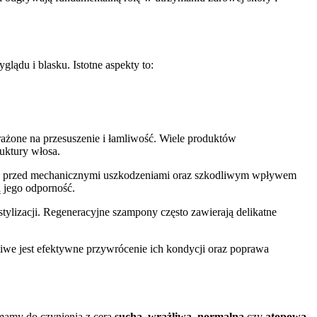
lądu i blasku. Istotne aspekty to:
żone na przesuszenie i łamliwość. Wiele produktów
uktury włosa.
rony przed mechanicznymi uszkodzeniami oraz szkodliwym wpływem
ą jego odporność.
lizacji. Regeneracyjne szampony często zawierają delikatne
we jest efektywne przywrócenie ich kondycji oraz poprawa
 mamy do czynienia z cerą
suchą
,
wrażliwą
,
normalną
czy
atopową
,