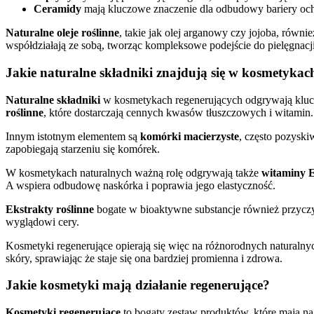
Ceramidy
mają kluczowe znaczenie dla odbudowy bariery ochro
Naturalne oleje roślinne
, takie jak olej arganowy czy jojoba, równ
współdziałają ze sobą, tworząc kompleksowe podejście do pielęgnacj
Jakie naturalne składniki znajdują się w kosmetykac
Naturalne składniki
w kosmetykach regenerujących odgrywają kluczo
roślinne
, które dostarczają cennych kwasów tłuszczowych i witamin
Innym istotnym elementem są
komórki macierzyste
, często pozyski
zapobiegają starzeniu się komórek.
W kosmetykach naturalnych ważną rolę odgrywają także
witaminy E
A wspiera odbudowę naskórka i poprawia jego elastyczność.
Ekstrakty roślinne
bogate w bioaktywne substancje również przyczyni
wyglądowi cery.
Kosmetyki regenerujące opierają się więc na różnorodnych naturalnyc
skóry, sprawiając że staje się ona bardziej promienna i zdrowa.
Jakie kosmetyki mają działanie regenerujące?
Kosmetyki regenerujące
to bogaty zestaw produktów, które mają na 