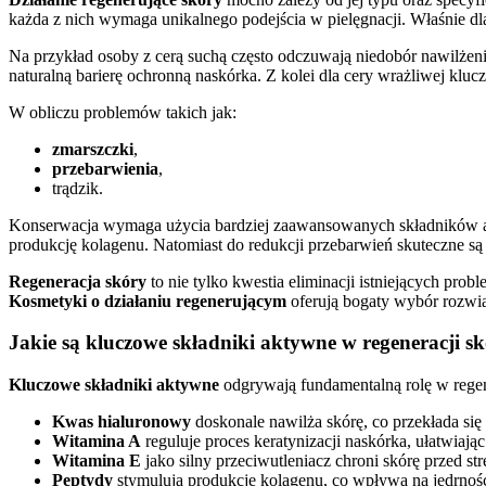
każda z nich wymaga unikalnego podejścia w pielęgnacji. Właśnie d
Na przykład osoby z cerą suchą często odczuwają niedobór nawilżeni
naturalną barierę ochronną naskórka. Z kolei dla cery wrażliwej klu
W obliczu problemów takich jak:
zmarszczki
,
przebarwienia
,
trądzik.
Konserwacja wymaga użycia bardziej zaawansowanych składników a
produkcję kolagenu. Natomiast do redukcji przebarwień skuteczne są s
Regeneracja skóry
to nie tylko kwestia eliminacji istniejących pr
Kosmetyki o działaniu regenerującym
oferują bogaty wybór rozwią
Jakie są kluczowe składniki aktywne w regeneracji s
Kluczowe składniki aktywne
odgrywają fundamentalną rolę w regener
Kwas hialuronowy
doskonale nawilża skórę, co przekłada się 
Witamina A
reguluje proces keratynizacji naskórka, ułatwiaj
Witamina E
jako silny przeciwutleniacz chroni skórę przed 
Peptydy
stymulują produkcję kolagenu, co wpływa na jędrność 