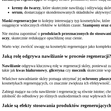
kremy do twarzy
, które skutecznie nawilżają i odżywiają skór
serum
, dostarczające skondensowanych składników aktywnyc
Maski regeneracyjne
to kolejny interesujący typ kosmetyków, któr
osiągnięcie widocznych efektów w krótkim czasie.
Szampony oraz 
Nie można zapominać o
produktach przeznaczonych do stosowan
oczy
, skutecznie redukujące opuchliznę oraz cienie.
Warto więc zwrócić uwagę na kosmetyki regenerujące jako komplekso
Jaką rolę odgrywa nawilżanie w procesie regeneracji
Nawilżanie
odgrywa kluczową rolę w regeneracji skóry, ponieważ z
takie jak
kwas hialuronowy
,
gliceryna
czy
mocznik
skutecznie wspi
Właściwe nawadnianie skóry pomaga utrzymać jej
ochronny płaszcz
kosmetykach regenerujących, co znacznie zwiększa ich efektywność
Zabiegi mające na celu nawilżenie i regenerację są równie istotne; c
zdolność do odbudowy po różnych uszkodzeniach oraz wpływach ś
Jakie są efekty stosowania produktów regenerującyc