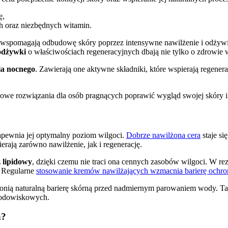
ę,
h oraz niezbędnych witamin.
e wspomagają odbudowę skóry poprzez intensywne nawilżenie i odżywi
odżywki
o właściwościach regeneracyjnych dbają nie tylko o zdrowie
ia nocnego
. Zawierają one aktywne składniki, które wspierają regenera
we rozwiązania dla osób pragnących poprawić wygląd swojej skóry i 
?
apewnia jej optymalny poziom wilgoci.
Dobrze nawilżona cera
staje si
erają zarówno nawilżenie, jak i regenerację.
 lipidowy
, dzięki czemu nie traci ona cennych zasobów wilgoci. W rez
. Regularne
stosowanie kremów nawilżających wzmacnia barierę ochron
hronią naturalną barierę skórną przed nadmiernym parowaniem wody. Taki
rodowiskowych.
h?