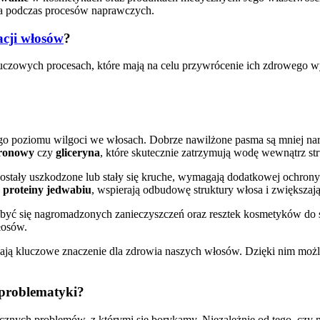
a podczas procesów naprawczych.
acji włosów
?
luczowych procesach, które mają na celu przywrócenie ich zdrowego wyg
 poziomu wilgoci we włosach. Dobrze nawilżone pasma są mniej nara
uronowy
czy
gliceryna
, które skutecznie zatrzymują wodę wewnątrz str
 zostały uszkodzone lub stały się kruche, wymagają dodatkowej och
y
proteiny jedwabiu
, wspierają odbudowę struktury włosa i zwiększaj
yć się nagromadzonych zanieczyszczeń oraz resztek kosmetyków do sty
łosów.
ją kluczowe znaczenie dla zdrowia naszych włosów. Dzięki nim możli
i problematyki?
icznych problemów, z którymi się borykamy. Niezależnie od tego, czy