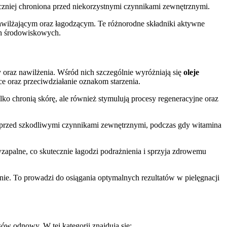
eczniej chroniona przed niekorzystnymi czynnikami zewnętrznymi.
 nawilżającym oraz łagodzącym. Te różnorodne składniki aktywne
ach środowiskowych.
 oraz nawilżenia. Wśród nich szczególnie wyróżniają się
oleje
ce oraz przeciwdziałanie oznakom starzenia.
ylko chronią skórę, ale również stymulują procesy regeneracyjne oraz
rę przed szkodliwymi czynnikami zewnętrznymi, podczas gdy witamina
wzapalne, co skutecznie łagodzi podrażnienia i sprzyja zdrowemu
anie. To prowadzi do osiągania optymalnych rezultatów w pielęgnacji
sów odnowy. W tej kategorii znajdują się: