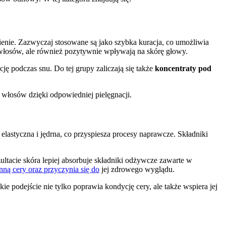
enie. Zazwyczaj stosowane są jako szybka kuracja, co umożliwia
 włosów, ale również pozytywnie wpływają na skórę głowy.
cję podczas snu. Do tej grupy zaliczają się także
koncentraty pod
włosów dzięki odpowiedniej pielęgnacji.
ę elastyczna i jędrna, co przyspiesza procesy naprawcze. Składniki
ultacie skóra lepiej absorbuje składniki odżywcze zawarte w
ną cery oraz przyczynia się do
jej zdrowego wyglądu.
e podejście nie tylko poprawia kondycję cery, ale także wspiera jej