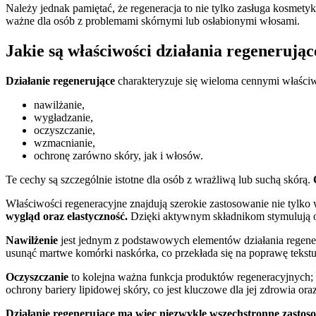
Należy jednak pamiętać, że regeneracja to nie tylko zasługa kosme
ważne dla osób z problemami skórnymi lub osłabionymi włosami.
Jakie są właściwości działania regenerując
Działanie regenerujące
charakteryzuje się wieloma cennymi właści
nawilżanie,
wygładzanie,
oczyszczanie,
wzmacnianie,
ochronę zarówno skóry, jak i włosów.
Te cechy są szczególnie istotne dla osób z wrażliwą lub suchą skórą.
Właściwości regeneracyjne znajdują szerokie zastosowanie nie tylko
wygląd oraz elastyczność.
Dzięki aktywnym składnikom stymulują 
Nawilżenie
jest jednym z podstawowych elementów działania regeneru
usunąć martwe komórki naskórka, co przekłada się na poprawę tekstu
Oczyszczanie
to kolejna ważna funkcja produktów regeneracyjnych; 
ochrony bariery lipidowej skóry, co jest kluczowe dla jej zdrowia or
Działanie regenerujące ma więc niezwykle wszechstronne zastos