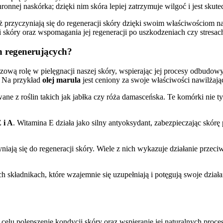
nnej naskórka; dzięki nim skóra lepiej zatrzymuje wilgoć i jest skut
ież przyczyniają się do regeneracji skóry dzięki swoim właściwościom
i skóry oraz wspomagania jej regeneracji po uszkodzeniach czy stres
h regenerujących?
wą rolę w pielęgnacji naszej skóry, wspierając jej procesy odbudowy
. Na przykład
olej marula
jest ceniony za swoje właściwości nawilżają
wane z roślin takich jak jabłka czy róża damasceńska. Te komórki nie t
 i A
. Witamina E działa jako silny antyoksydant, zabezpieczając skó
ają się do regeneracji skóry. Wiele z nich wykazuje działanie przeci
h składnikach, które wzajemnie się uzupełniają i potęgują swoje dział
celu polepszenie kondycji skóry oraz wspieranie jej naturalnych proce