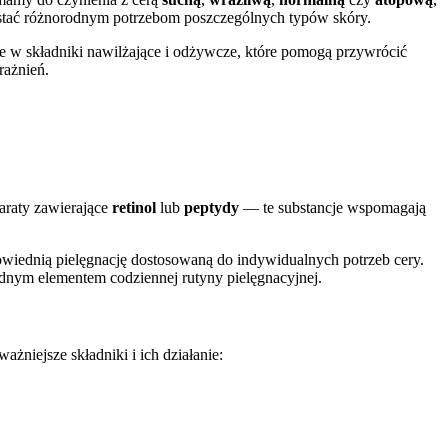
stać różnorodnym potrzebom poszczególnych typów skóry.
te w składniki nawilżające i odżywcze, które pomogą przywrócić
rażnień.
araty zawierające
retinol
lub
peptydy
— te substancje wspomagają
powiednią pielęgnację dostosowaną do indywidualnych potrzeb cery.
ędnym elementem codziennej rutyny pielęgnacyjnej.
żniejsze składniki i ich działanie: