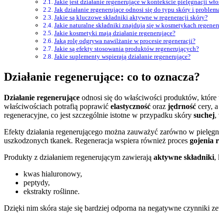
Jakie jest działanie regenerujące w kontekście pielęgnacji wł
Jak działanie regenerujące odnosi się do typu skóry i problem
Jakie są kluczowe składniki aktywne w regeneracji skóry?
Jakie naturalne składniki znajdują się w kosmetykach regene
Jakie kosmetyki mają działanie regenerujące?
Jaką rolę odgrywa nawilżanie w procesie regeneracji?
Jakie są efekty stosowania produktów regenerujących?
Jakie suplementy wspierają działanie regenerujące?
Działanie regenerujące: co to oznacza?
Działanie regenerujące
odnosi się do właściwości produktów, któr
właściwościach potrafią poprawić
elastyczność
oraz
jędrność
cery, a
regeneracyjne, co jest szczególnie istotne w przypadku skóry
suchej
,
Efekty działania regenerującego można zauważyć zarówno w pielęgna
uszkodzonych tkanek. Regeneracja wspiera również proces
gojenia 
Produkty z działaniem regenerującym zawierają
aktywne składniki
,
kwas hialuronowy,
peptydy,
ekstrakty roślinne.
Dzięki nim skóra staje się bardziej odporna na negatywne czynniki ze