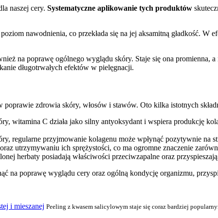
dla naszej cery.
Systematyczne aplikowanie tych produktów
skuteczn
poziom nawodnienia, co przekłada się na jej aksamitną gładkość. W efek
ież na poprawę ogólnego wyglądu skóry. Staje się ona promienna, a 
anie długotrwałych efektów w pielęgnacji.
 poprawie zdrowia skóry, włosów i stawów. Oto kilka istotnych skład
óry, witamina C działa jako silny antyoksydant i wspiera produkcję k
skóry, regularne przyjmowanie kolagenu może wpłynąć pozytywnie na s
 oraz utrzymywaniu ich sprężystości, co ma ogromne znaczenie zarówno 
lonej herbaty posiadają właściwości przeciwzapalne oraz przyspieszają 
ć na poprawę wyglądu cery oraz ogólną kondycję organizmu, przyspi
tej i mieszanej
Peeling z kwasem salicylowym staje się coraz bardziej popularn