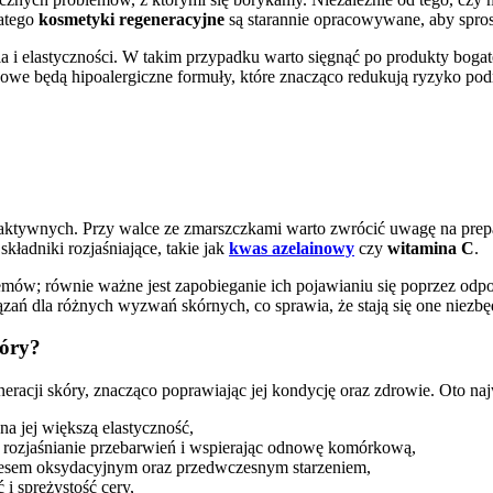
latego
kosmetyki regeneracyjne
są starannie opracowywane, aby spro
a i elastyczności. W takim przypadku warto sięgnąć po produkty boga
czowe będą hipoalergiczne formuły, które znacząco redukują ryzyko pod
ktywnych. Przy walce ze zmarszczkami warto zwrócić uwagę na prep
kładniki rozjaśniające, takie jak
kwas azelainowy
czy
witamina C
.
oblemów; równie ważne jest zapobieganie ich pojawianiu się poprzez od
zań dla różnych wyzwań skórnych, co sprawia, że stają się one niezb
kóry?
acji skóry, znacząco poprawiając jej kondycję oraz zdrowie. Oto najwa
na jej większą elastyczność,
ąc rozjaśnianie przebarwień i wspierając odnowę komórkową,
stresem oksydacyjnym oraz przedwczesnym starzeniem,
i sprężystość cery,