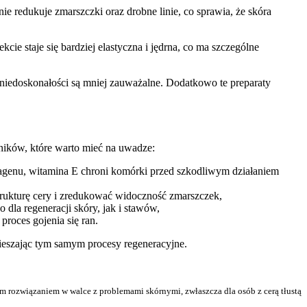
ie redukuje zmarszczki oraz drobne linie, co sprawia, że skóra
cie staje się bardziej elastyczna i jędrna, co ma szczególne
niedoskonałości są mniej zauważalne. Dodatkowo te preparaty
ników, które warto mieć na uwadze:
olagenu, witamina E chroni komórki przed szkodliwym działaniem
trukturę cery i zredukować widoczność zmarszczek,
dla regeneracji skóry, jak i stawów,
proces gojenia się ran.
eszając tym samym procesy regeneracyjne.
ym rozwiązaniem w walce z problemami skórnymi, zwłaszcza dla osób z cerą tłustą