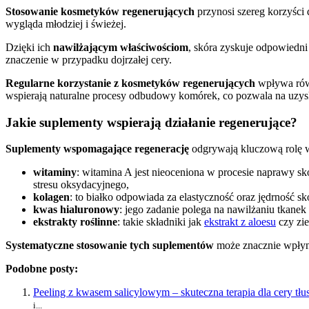
Stosowanie kosmetyków regenerujących
przynosi szereg korzyści 
wygląda młodziej i świeżej.
Dzięki ich
nawilżającym właściwościom
, skóra zyskuje odpowiedni 
znaczenie w przypadku dojrzałej cery.
Regularne korzystanie z kosmetyków regenerujących
wpływa równ
wspierają naturalne procesy odbudowy komórek, co pozwala na uzysk
Jakie suplementy wspierają działanie regenerujące?
Suplementy wspomagające regenerację
odgrywają kluczową rolę w
witaminy
: witamina A jest nieoceniona w procesie naprawy sk
stresu oksydacyjnego,
kolagen
: to białko odpowiada za elastyczność oraz jędrność 
kwas hialuronowy
: jego zadanie polega na nawilżaniu tkanek
ekstrakty roślinne
: takie składniki jak
ekstrakt z aloesu
czy zie
Systematyczne stosowanie tych suplementów
może znacznie wpłyną
Podobne posty:
Peeling z kwasem salicylowym – skuteczna terapia dla cery tłus
i...