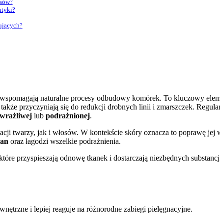
osów?
atyki?
rujących?
e wspomagają naturalne procesy odbudowy komórek. To kluczowy eleme
 także przyczyniają się do redukcji drobnych linii i zmarszczek. Regu
wrażliwej
lub
podrażnionej
.
cji twarzy, jak i włosów. W kontekście skóry oznacza to poprawę jej
ran
oraz łagodzi wszelkie podrażnienia.
 które przyspieszają odnowę tkanek i dostarczają niezbędnych substan
wnętrzne i lepiej reaguje na różnorodne zabiegi pielęgnacyjne.