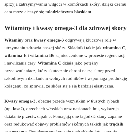
sprzyja zatrzymywaniu wilgoci w komórkach skóry, dzięki czemu
cera może cieszyć się
młodzieńczym blaskiem
.
Witaminy i kwasy omega-3 dla zdrowej skóry
Witaminy
oraz
kwasy omega-3
odgrywają kluczową rolę w
utrzymaniu zdrowia naszej skóry. Składniki takie jak
witamina C
,
witamina E
i
witamina B6
są nieocenione w procesie regeneracji
i nawilżania cery.
Witamina C
działa jako potężny
przeciwutleniacz, który skutecznie chroni naszą skórę przed
szkodliwym działaniem wolnych rodników i wspomaga produkcję
kolagenu, co sprawia, że skóra staje się bardziej elastyczna.
Kwasy omega-3
, obecne przede wszystkim w tłustych rybach
(np.
łosoś
), orzechach włoskich oraz nasionach lnu, wykazują
działanie przeciwzapalne. Pomagają one łagodzić stany zapalne
oraz redukować objawy problemów skórnych takich jak
trądzik
czy
egzema
. Regularne spożywanie tych składników sprzyja