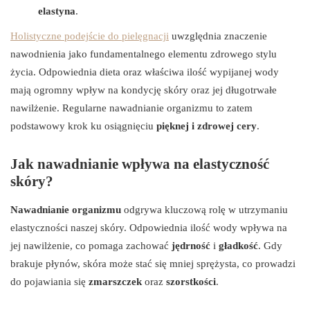
elastyna
.
Holistyczne podejście do pielęgnacji
uwzględnia znaczenie
nawodnienia jako fundamentalnego elementu zdrowego stylu
życia. Odpowiednia dieta oraz właściwa ilość wypijanej wody
mają ogromny wpływ na kondycję skóry oraz jej długotrwałe
nawilżenie. Regularne nawadnianie organizmu to zatem
podstawowy krok ku osiągnięciu
pięknej i zdrowej cery
.
Jak nawadnianie wpływa na elastyczność
skóry?
Nawadnianie organizmu
odgrywa kluczową rolę w utrzymaniu
elastyczności naszej skóry. Odpowiednia ilość wody wpływa na
jej nawilżenie, co pomaga zachować
jędrność
i
gładkość
. Gdy
brakuje płynów, skóra może stać się mniej sprężysta, co prowadzi
do pojawiania się
zmarszczek
oraz
szorstkości
.