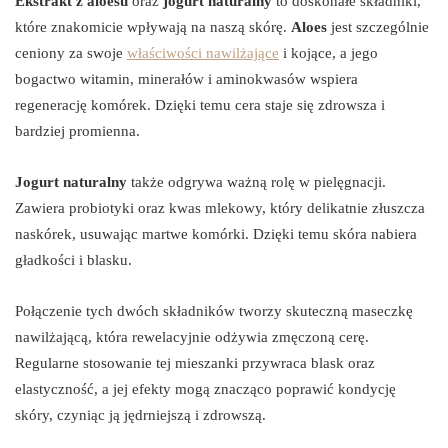
Ekstrakt z aloesu
oraz
jogurt naturalny
to doskonałe składniki,
które znakomicie wpływają na naszą skórę.
Aloes
jest szczególnie
ceniony za swoje
właściwości nawilżające
i kojące, a jego
bogactwo witamin, minerałów i aminokwasów wspiera
regenerację komórek. Dzięki temu cera staje się zdrowsza i
bardziej promienna.
Jogurt naturalny
także odgrywa ważną rolę w pielęgnacji.
Zawiera probiotyki oraz kwas mlekowy, który delikatnie złuszcza
naskórek, usuwając martwe komórki. Dzięki temu skóra nabiera
gładkości i blasku.
Połączenie tych dwóch składników tworzy skuteczną maseczkę
nawilżającą, która rewelacyjnie odżywia zmęczoną cerę.
Regularne stosowanie tej mieszanki przywraca blask oraz
elastyczność, a jej efekty mogą znacząco poprawić kondycję
skóry, czyniąc ją jędrniejszą i zdrowszą.