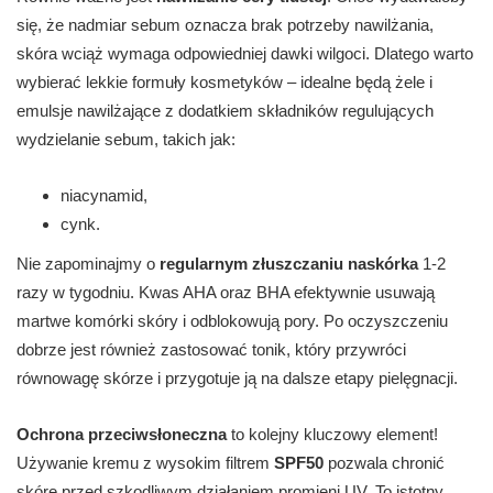
się, że nadmiar sebum oznacza brak potrzeby nawilżania,
skóra wciąż wymaga odpowiedniej dawki wilgoci. Dlatego warto
wybierać lekkie formuły kosmetyków – idealne będą żele i
emulsje nawilżające z dodatkiem składników regulujących
wydzielanie sebum, takich jak:
niacynamid,
cynk.
Nie zapominajmy o
regularnym złuszczaniu naskórka
1-2
razy w tygodniu. Kwas AHA oraz BHA efektywnie usuwają
martwe komórki skóry i odblokowują pory. Po oczyszczeniu
dobrze jest również zastosować tonik, który przywróci
równowagę skórze i przygotuje ją na dalsze etapy pielęgnacji.
Ochrona przeciwsłoneczna
to kolejny kluczowy element!
Używanie kremu z wysokim filtrem
SPF50
pozwala chronić
skórę przed szkodliwym działaniem promieni UV. To istotny