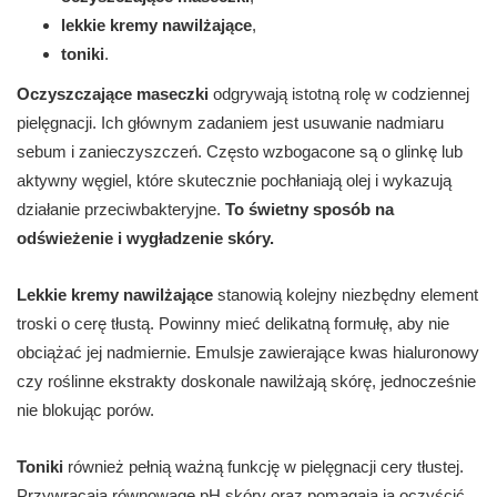
lekkie kremy nawilżające
,
toniki
.
Oczyszczające maseczki
odgrywają istotną rolę w codziennej
pielęgnacji. Ich głównym zadaniem jest usuwanie nadmiaru
sebum i zanieczyszczeń. Często wzbogacone są o glinkę lub
aktywny węgiel, które skutecznie pochłaniają olej i wykazują
działanie przeciwbakteryjne.
To świetny sposób na
odświeżenie i wygładzenie skóry.
Lekkie kremy nawilżające
stanowią kolejny niezbędny element
troski o cerę tłustą. Powinny mieć delikatną formułę, aby nie
obciążać jej nadmiernie. Emulsje zawierające kwas hialuronowy
czy roślinne ekstrakty doskonale nawilżają skórę, jednocześnie
nie blokując porów.
Toniki
również pełnią ważną funkcję w pielęgnacji cery tłustej.
Przywracają równowagę pH skóry oraz pomagają ją oczyścić.