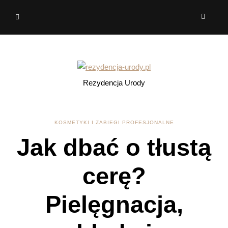
Rezydencja Urody
KOSMETYKI I ZABIEGI PROFESJONALNE
Jak dbać o tłustą
cerę?
Pielęgnacja,