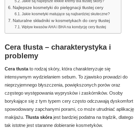
Jakie są najlepsze lekkie kremy dla tłustej skóry?
Najlepsze kosmetyki do pielęgnacji tłustej cery
Jakie kosmetyki matujące są najbardziej skuteczne?
Naturalne składniki w kosmetykach do cery tłustej
Wpływ kwasów AHA i BHA na kondycję cery tłustej
Cera tłusta – charakterystyka i
problemy
Cera tłusta
to rodzaj skóry, która charakteryzuje się
intensywnym wydzielaniem sebum. To zjawisko prowadzi do
nieprzyjemnego błyszczenia, powiększonych porów oraz
częstego występowania wyprysków i zaskórników. Osoby
borykające się z tym typem cery często odczuwają dyskomfort
spowodowany zapchanymi porami, co może utrudniać aplikację
makijażu.
Tłusta skóra
jest bardziej podatna na trądzik, dlatego
tak istotne jest staranne dobieranie kosmetyków.