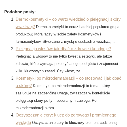
Podobne posty:
Dermokosmetyki – co warto wiedzieć o pielęgnacji skóry
wrażliwej?
Dermokosmetyki to coraz bardziej popularna grupa
produktów, która łączy w sobie zalety kosmetyków i
farmaceutyków. Stworzone z myślą o osobach z wrażliwą,...
Pielęgnacja włosów: jak dbać o zdrowie i kondycję?
Pielęgnacja włosów to nie tylko kwestia estetyki, ale także
zdrowia, które wymaga przemyślanego podejścia i znajomości
kilku kluczowych zasad. Czy wiesz, że...
Kosmetyki po mikrodermabrazji – co stosować i jak dbać
o skórę?
Kosmetyki po mikrodermabrazji to temat, który
zasługuje na szczególną uwagę, zwłaszcza w kontekście
pielęgnacji skóry po tym popularnym zabiegu. Po
mikrodermabrazji skóra...
Oczyszczanie cery: klucz do zdrowego i promiennego
wyglądu
Oczyszczanie cery to kluczowy element codziennej