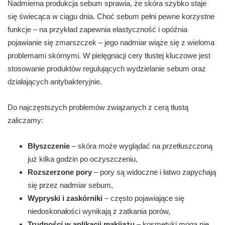
Nadmierna produkcja sebum sprawia, że skóra szybko staje
się świecąca w ciągu dnia. Choć sebum pełni pewne korzystne
funkcje – na przykład zapewnia elastyczność i opóźnia
pojawianie się zmarszczek – jego nadmiar wiąże się z wieloma
problemami skórnymi. W pielęgnacji cery tłustej kluczowe jest
stosowanie produktów regulujących wydzielanie sebum oraz
działających antybakteryjnie.
Do najczęstszych problemów związanych z cerą tłustą
zaliczamy:
Błyszczenie
– skóra może wyglądać na przetłuszczoną
już kilka godzin po oczyszczeniu,
Rozszerzone pory
– pory są widoczne i łatwo zapychają
się przez nadmiar sebum,
Wypryski i zaskórniki
– często pojawiające się
niedoskonałości wynikają z zatkania porów,
Trudności w aplikacji makijażu
– kosmetyki mogą nie