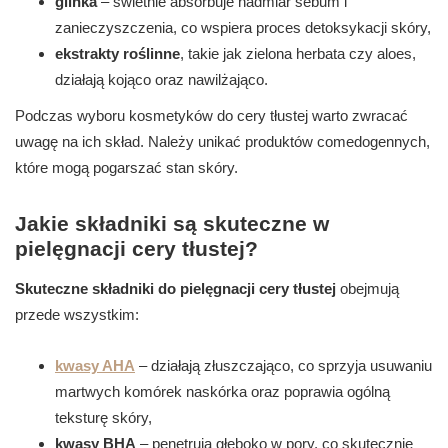
glinka
– świetnie absorbuje nadmiar sebum i
zanieczyszczenia, co wspiera proces detoksykacji skóry,
ekstrakty roślinne
, takie jak zielona herbata czy aloes,
działają kojąco oraz nawilżająco.
Podczas wyboru kosmetyków do cery tłustej warto zwracać
uwagę na ich skład. Należy unikać produktów comedogennych,
które mogą pogarszać stan skóry.
Jakie składniki są skuteczne w
pielęgnacji cery tłustej?
Skuteczne składniki do pielęgnacji cery tłustej
obejmują
przede wszystkim:
kwasy AHA
– działają złuszczająco, co sprzyja usuwaniu
martwych komórek naskórka oraz poprawia ogólną
teksturę skóry,
kwasy BHA
– penetrują głęboko w pory, co skutecznie