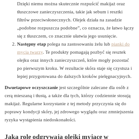
Dzięki niemu można skutecznie rozpuścić makijaż oraz
tłuszczowe zanieczyszczenia, takie jak sebum i resztki
filtrów przeciwsłonecznych. Olejek działa na zasadzie
„podobne rozpuszcza podobne”, co oznacza, że łatwo łączy
się z tłuszczem, co znacznie ułatwia jego usunięcie.
Następny etap
polega na zastosowaniu żelu lub
pianki do
mycia twarzy
. Te produkty pomagają pozbyć się resztek
olejku oraz innych zanieczyszczeń, które mogły pozostać
po pierwszym kroku. W rezultacie skóra staje się czystsza i
lepiej przygotowana do dalszych kroków pielęgnacyjnych.
Dwuetapowe oczyszczanie
jest szczególnie zalecane dla osób z
cerą mieszaną i tłustą, a także dla tych, którzy codziennie stosują
makijaż. Regularne korzystanie z tej metody przyczynia się do
poprawy kondycji skóry, jej zdrowego wyglądu oraz zmniejszenia
ryzyka wystąpienia niedoskonałości.
Jaką rolę odgrywają olejki myjące w