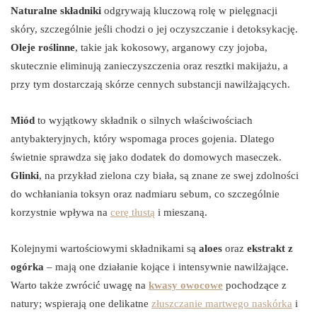
Naturalne składniki
odgrywają kluczową rolę w pielęgnacji
skóry, szczególnie jeśli chodzi o jej oczyszczanie i detoksykację.
Oleje roślinne
, takie jak kokosowy, arganowy czy jojoba,
skutecznie eliminują zanieczyszczenia oraz resztki makijażu, a
przy tym dostarczają skórze cennych substancji nawilżających.
Miód
to wyjątkowy składnik o silnych właściwościach
antybakteryjnych, który wspomaga proces gojenia. Dlatego
świetnie sprawdza się jako dodatek do domowych maseczek.
Glinki
, na przykład zielona czy biała, są znane ze swej zdolności
do wchłaniania toksyn oraz nadmiaru sebum, co szczególnie
korzystnie wpływa na
cerę tłustą
i mieszaną.
Kolejnymi wartościowymi składnikami są
aloes
oraz
ekstrakt z
ogórka
– mają one działanie kojące i intensywnie nawilżające.
Warto także zwrócić uwagę na
kwasy owocowe
pochodzące z
natury; wspierają one delikatne
złuszczanie martwego naskórka
i