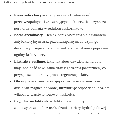
kilka istotnych składników, które warto znać:
Kwas salicylowy
– znany ze swoich właściwości
przeciwzapalnych i złuszczających, skutecznie oczyszcza
pory oraz pomaga w redukcji zaskórników,
Kwas azelainowy
– ten składnik wyróżnia się działaniem
antybakteryjnym oraz przeciwzapalnym, co czyni go
doskonałym sojusznikiem w walce z trądzikiem i poprawia
ogólny koloryt cery,
Ekstrakty roślinne
, takie jak aloes czy zielona herbata,
mają zdolność nawilżania oraz łagodzenia podrażnień, co
przyspiesza naturalny proces regeneracji skóry,
Gliceryna
– znana ze swojej skuteczności w nawilżaniu,
działa jak magnes na wodę, utrzymując odpowiedni poziom
wilgoci w warstwie rogowej naskórka,
Łagodne surfaktanty
– delikatnie eliminują
zanieczyszczenia bez uszkadzania bariery hydrolipidowej