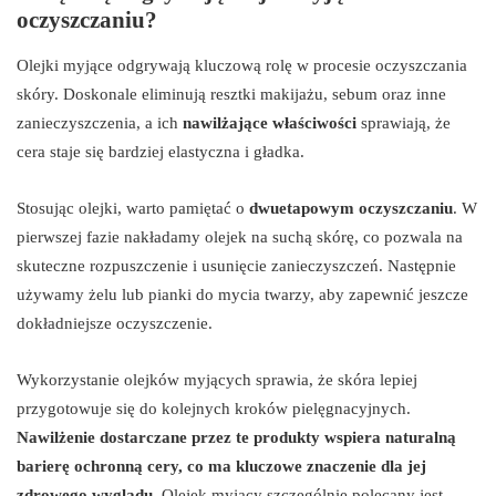
oczyszczaniu?
Olejki myjące odgrywają kluczową rolę w procesie oczyszczania
skóry. Doskonale eliminują resztki makijażu, sebum oraz inne
zanieczyszczenia, a ich
nawilżające właściwości
sprawiają, że
cera staje się bardziej elastyczna i gładka.
Stosując olejki, warto pamiętać o
dwuetapowym oczyszczaniu
. W
pierwszej fazie nakładamy olejek na suchą skórę, co pozwala na
skuteczne rozpuszczenie i usunięcie zanieczyszczeń. Następnie
używamy żelu lub pianki do mycia twarzy, aby zapewnić jeszcze
dokładniejsze oczyszczenie.
Wykorzystanie olejków myjących sprawia, że skóra lepiej
przygotowuje się do kolejnych kroków pielęgnacyjnych.
Nawilżenie dostarczane przez te produkty wspiera naturalną
barierę ochronną cery, co ma kluczowe znaczenie dla jej
zdrowego wyglądu.
Olejek myjący szczególnie polecany jest