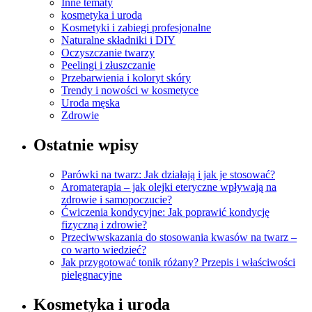
Inne tematy
kosmetyka i uroda
Kosmetyki i zabiegi profesjonalne
Naturalne składniki i DIY
Oczyszczanie twarzy
Peelingi i złuszczanie
Przebarwienia i koloryt skóry
Trendy i nowości w kosmetyce
Uroda męska
Zdrowie
Ostatnie wpisy
Parówki na twarz: Jak działają i jak je stosować?
Aromaterapia – jak olejki eteryczne wpływają na
zdrowie i samopoczucie?
Ćwiczenia kondycyjne: Jak poprawić kondycję
fizyczną i zdrowie?
Przeciwwskazania do stosowania kwasów na twarz –
co warto wiedzieć?
Jak przygotować tonik różany? Przepis i właściwości
pielęgnacyjne
Kosmetyka i uroda