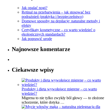
Jak opalać nogi?
Retinal na przebarwienia – jak stosować bez
podrażnień (praktyka i bezpieczeństwo)
Domowe sposoby na depilację: naturalne metody i
efekty
Certyfikaty kosmetyczne – co warto wiedzieć o
ekologicznych standardach?
Jak poprawić urodę
Najnowsze komentarze
Ciekawsze wpisy
Produkty i dieta wywołujące migrenę – co warto
wiedzieć?
Migrena to nie tylko zwykły ból głowy — to złożone
schorzenie, które dotyka …