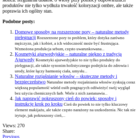
produktów nie tylko wydłuża trwałość koloryzacji ombre, ale także
poprawia ich ogólny stan.
Podobne posty:
Domowe sposoby na rozszerzone pory – naturalne metody
pielęgnacji
Rozszerzone pory to problem, który dotyka zarówno
mężczyzn, jak i kobiet, a ich widoczność może być frustrująca.
Wzmożona produkcja sebum, często uwarunkowana...
Kosmetyki ajurwedyjskie – naturalne piękno z tradycją
Ajurwedy
Kosmetyki ajurwedyjskie to nie tylko produkty do
pielęgnacji, ale także synonim holistycznego podejścia do zdrowia i
urody, które łączy harmonię ciała, umysłu...
Naturalne rozjaśnianie włosów – skuteczne metody i
bezpieczeństwo
Naturalne metody rozjaśniania włosów zyskują coraz
większą popularność wśród osób pragnących odświeżyć swój wygląd
bez użycia chemicznych farb. Wiele z nich zastanawia...
Jak naprawić pokruszony cień do powiek: sposoby i
instrukcje krok po kroku
Cień do powiek to nie tylko kluczowy
element makijażu, ale także często narażony na uszkodzenia. Nic tak nie
irytuje, jak pokruszony cień,...
Views: 270
Share:
Previous