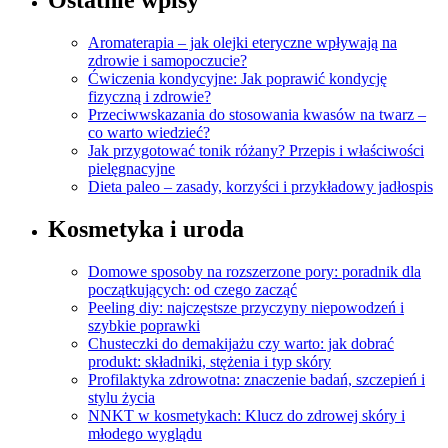
Ostatnie wpisy
Aromaterapia – jak olejki eteryczne wpływają na
zdrowie i samopoczucie?
Ćwiczenia kondycyjne: Jak poprawić kondycję
fizyczną i zdrowie?
Przeciwwskazania do stosowania kwasów na twarz –
co warto wiedzieć?
Jak przygotować tonik różany? Przepis i właściwości
pielęgnacyjne
Dieta paleo – zasady, korzyści i przykładowy jadłospis
Kosmetyka i uroda
Domowe sposoby na rozszerzone pory: poradnik dla
początkujących: od czego zacząć
Peeling diy: najczęstsze przyczyny niepowodzeń i
szybkie poprawki
Chusteczki do demakijażu czy warto: jak dobrać
produkt: składniki, stężenia i typ skóry
Profilaktyka zdrowotna: znaczenie badań, szczepień i
stylu życia
NNKT w kosmetykach: Klucz do zdrowej skóry i
młodego wyglądu