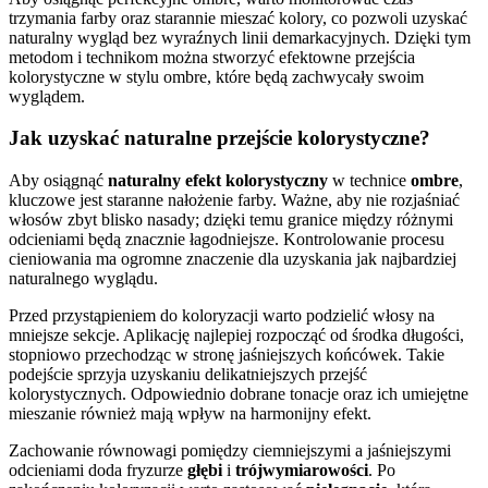
trzymania farby oraz starannie mieszać kolory, co pozwoli uzyskać
naturalny wygląd bez wyraźnych linii demarkacyjnych. Dzięki tym
metodom i technikom można stworzyć efektowne przejścia
kolorystyczne w stylu ombre, które będą zachwycały swoim
wyglądem.
Jak uzyskać naturalne przejście kolorystyczne?
Aby osiągnąć
naturalny efekt kolorystyczny
w technice
ombre
,
kluczowe jest staranne nałożenie farby. Ważne, aby nie rozjaśniać
włosów zbyt blisko nasady; dzięki temu granice między różnymi
odcieniami będą znacznie łagodniejsze. Kontrolowanie procesu
cieniowania ma ogromne znaczenie dla uzyskania jak najbardziej
naturalnego wyglądu.
Przed przystąpieniem do koloryzacji warto podzielić włosy na
mniejsze sekcje. Aplikację najlepiej rozpocząć od środka długości,
stopniowo przechodząc w stronę jaśniejszych końcówek. Takie
podejście sprzyja uzyskaniu delikatniejszych przejść
kolorystycznych. Odpowiednio dobrane tonacje oraz ich umiejętne
mieszanie również mają wpływ na harmonijny efekt.
Zachowanie równowagi pomiędzy ciemniejszymi a jaśniejszymi
odcieniami doda fryzurze
głębi
i
trójwymiarowości
. Po