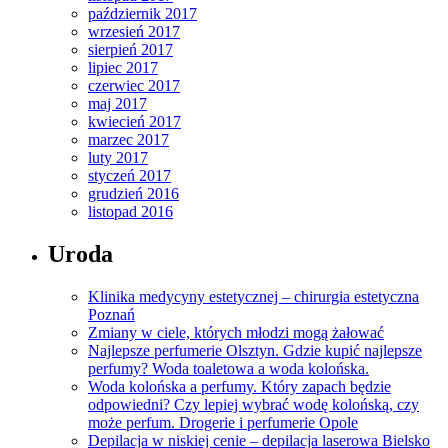
październik 2017
wrzesień 2017
sierpień 2017
lipiec 2017
czerwiec 2017
maj 2017
kwiecień 2017
marzec 2017
luty 2017
styczeń 2017
grudzień 2016
listopad 2016
Uroda
Klinika medycyny estetycznej – chirurgia estetyczna
Poznań
Zmiany w ciele, których młodzi mogą żałować
Najlepsze perfumerie Olsztyn. Gdzie kupić najlepsze
perfumy? Woda toaletowa a woda kolońska.
Woda kolońska a perfumy. Który zapach będzie
odpowiedni? Czy lepiej wybrać wodę kolońską, czy
może perfum. Drogerie i perfumerie Opole
Depilacja w niskiej cenie – depilacja laserowa Bielsko