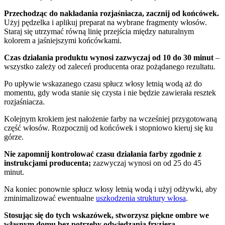
Przechodząc do nakładania rozjaśniacza, zacznij od końcówek.
Użyj pędzelka i aplikuj preparat na wybrane fragmenty włosów.
Staraj się utrzymać równą linię przejścia między naturalnym
kolorem a jaśniejszymi końcówkami.
Czas działania produktu wynosi zazwyczaj od 10 do 30 minut
–
wszystko zależy od zaleceń producenta oraz pożądanego rezultatu.
Po upływie wskazanego czasu spłucz włosy letnią wodą aż do
momentu, gdy woda stanie się czysta i nie będzie zawierała resztek
rozjaśniacza.
Kolejnym krokiem jest nałożenie farby na wcześniej przygotowaną
część włosów. Rozpocznij od końcówek i stopniowo kieruj się ku
górze.
Nie zapomnij kontrolować czasu działania farby zgodnie z
instrukcjami producenta;
zazwyczaj wynosi on od 25 do 45
minut.
Na koniec ponownie spłucz włosy letnią wodą i użyj odżywki, aby
zminimalizować ewentualne
uszkodzenia struktury włosa
.
Stosując się do tych wskazówek, stworzysz piękne ombre we
własnym domu bez potrzeby odwiedzania fryzjera.