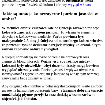
zakończeniu koloryzacji warto zastosować
pielęgnację
, która
pomoże utrzymać świeżość koloru i zdrowy
wygląd włosów
.
Jakie są tonacje kolorystyczne i poziom jasności w
ombre?
W technice ombre kluczową rolę odgrywają zarówno tonacje
kolorystyczne, jak i poziom jasności.
To właśnie te elementy
decydują o końcowym rezultacie.
Farba powinna być
maksymalnie 2-3 tony jaśniejsza od naturalnego koloru włosów,
co pozwoli uzyskać delikatne przejście między kolorami, a tym
samym zapewnić naturalny wygląd.
Najlepiej sprawdzają się różne odcienie na brązowych oraz
ciemnych blond włosach.
Ważne jest, aby różnice między
kolorami były niewielkie – zbyt duże kontrasty mogą bowiem
wyglądać nieestetycznie.
Poziom jasności wpływa również na
intensywność i głębię koloru; im jaśniejsze są włosy, tym bardziej
zauważalne będą zmiany w tonacji.
Aby osiągnąć efekt ombre w pełni satysfakcjonujący, warto zwrócić
uwagę na harmonijne połączenie barw.
Starannie dobrane tonacje
umożliwiają płynne przejścia oraz dodają włosom zarówno
objętości, jak i blasku.