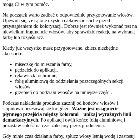
mogą Ci w tym pomóc.
Na początek warto zadbać o odpowiednie przygotowanie włosów.
Upewnij się, że są one czyste i całkowicie suche przed
przystąpieniem do koloryzacji. Dobrze jest również wykonać test na
niewielkim fragmencie włosów, aby sprawdzić reakcję na wybraną
farbę lub rozjaśniacz.
Kiedy już wszystko masz przygotowane, zbierz niezbędne
akcesoria:
miseczkę do mieszania farby,
pędzelek do aplikacji,
rękawiczki ochronne,
folię aluminiową do oddzielania poszczególnych sekcji
włosów,
grzebień do podziału włosów na mniejsze części.
Podczas nakładania produktu zacznij od końców włosów i
stopniowo przesuwaj się ku górze.
Ważne jest osiągnięcie
płynnego przejścia między kolorami – unikaj wyraźnych linii
demarkacyjnych.
Po aplikacji owiń końce folią aluminiową i
pozostaw całość na czas zalecany przez producenta.
Gdy minie czas działania farby, spłucz włosy letnią wodą i zastosuj