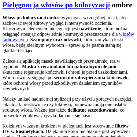
Pielęgnacja włosów po koloryzacji
ombre
Włosy po koloryzacji ombre
wymagają szczególnej troski, aby
zachować swój zdrowy wygląd i intensywność odcienia.
Kluczowym elementem pielęgnacji jest
nawilżenie
, które można
osiągnąć stosując odpowiednie kosmetyki przeznaczone dla
włosów
farbowanych
.
Szampony oraz odżywki
, które zamykają łuski
włosa, będą idealnym wyborem – sprawią, że pasma staną się
gładkie i lśniące.
Zaleca się aplikację masek nawilżających przynajmniej raz w
tygodniu.
Maska z ceramidami lub naturalnymi olejami
skutecznie regeneruje końcówki i chroni je przed uszkodzeniami.
Warto również sięgnąć po
serum do zabezpieczania końcówek
,
które ochroni włosy przed szkodliwym działaniem czynników
zewnętrznych.
Należy unikać nadmiernej stylizacji przy użyciu gorących narzędzi,
takich jak prostownice czy lokówki, ponieważ mogą one osłabić
strukturę włosa. Ważne jest także
delikatne szczotkowanie
, co
pozwoli zredukować ryzyko łamania się pasm.
Kolejnym ważnym krokiem w pielęgnacji jest stosowanie
filtrów
UV w kosmetykach
. Dzięki nim kolor nie blaknie pod wpływem
słońca. Regularna dbałość o włosy przy pomocy odpowiednich