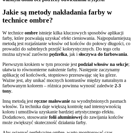
Jakie są metody nakładania farby w
technice ombre?
W technice
ombre
istnieje kilka kluczowych sposobów aplikacji
farby, które pozwalają uzyskać efekt cieniowania. Najpopularniejszą
metodą jest rozjaśnianie włosów od końców do połowy długości, co
prowadzi do subtelnych przejść kolorystycznych. Do tego celu
można używać zarówno
pędzelka
, jak i
słoczywa do farbowania
.
Pierwszym krokiem w tym procesie jest
podział włosów na sekcje
;
ułatwia to równomierne nałożenie farby. Następnie zaczynamy
aplikację od końcówek, stopniowo przesuwając się ku górze.
Ważne jest, aby unikać mocnych kontrastów między naturalnym a
farbowanym kolorem – różnica powinna wynosić zaledwie
2-3
tony
.
Inną metodą jest
ręczne malowanie
na wyodrębnionych pasmach
włosów. Ta technika daje większą kontrolę nad intensywnością
koloru i umożliwia uzyskanie bardziej artystycznego efektu.
Dodatkowo, stosowanie
folii aluminiowej
do zawijania końców
może zwiększyć skuteczność działania farby.
Aby osiągnąć perfekcyjne ombre, warto monitorować czas