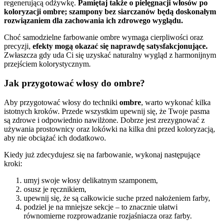
regenerującą odżywkę.
Pamiętaj także o pielęgnacji włosów po
koloryzacji ombre; szampony bez siarczanów będą doskonałym
rozwiązaniem dla zachowania ich zdrowego wyglądu.
Choć samodzielne farbowanie ombre wymaga cierpliwości oraz
precyzji,
efekty mogą okazać się naprawdę satysfakcjonujące.
Zwłaszcza gdy uda Ci się uzyskać naturalny wygląd z harmonijnym
przejściem kolorystycznym.
Jak przygotować włosy do ombre?
Aby przygotować włosy do techniki
ombre
, warto wykonać kilka
istotnych kroków. Przede wszystkim upewnij się, że Twoje pasma
są zdrowe i odpowiednio nawilżone. Dobrze jest zrezygnować z
używania prostownicy oraz lokówki na kilka dni przed koloryzacją,
aby nie obciążać ich dodatkowo.
Kiedy już zdecydujesz się na farbowanie, wykonaj następujące
kroki:
umyj swoje włosy delikatnym szamponem,
osusz je ręcznikiem,
upewnij się, że są całkowicie suche przed nałożeniem farby,
podziel je na mniejsze sekcje – to znacznie ułatwi
równomierne rozprowadzanie rozjaśniacza oraz farby.