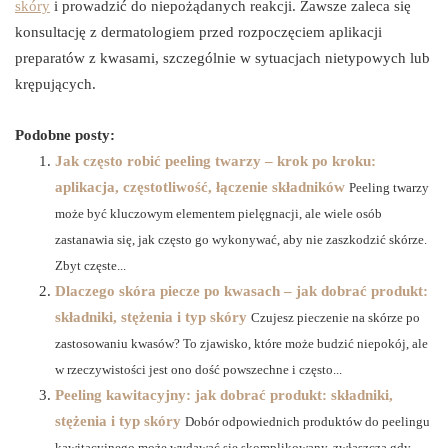
skóry
i prowadzić do niepożądanych reakcji. Zawsze zaleca się
konsultację z dermatologiem przed rozpoczęciem aplikacji
preparatów z kwasami, szczególnie w sytuacjach nietypowych lub
krępujących.
Podobne posty:
Jak często robić peeling twarzy – krok po kroku:
aplikacja, częstotliwość, łączenie składników
Peeling twarzy
może być kluczowym elementem pielęgnacji, ale wiele osób
zastanawia się, jak często go wykonywać, aby nie zaszkodzić skórze.
Zbyt częste...
Dlaczego skóra piecze po kwasach – jak dobrać produkt:
składniki, stężenia i typ skóry
Czujesz pieczenie na skórze po
zastosowaniu kwasów? To zjawisko, które może budzić niepokój, ale
w rzeczywistości jest ono dość powszechne i często...
Peeling kawitacyjny: jak dobrać produkt: składniki,
stężenia i typ skóry
Dobór odpowiednich produktów do peelingu
kawitacyjnego może wydawać się skomplikowany, zwłaszcza gdy