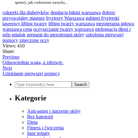
sprawy, jak codzienne nawyki,...
cukierki dla diabetyków
depilacja bikini warszawa
dobrze
przyswajalny magnez
fryzjerzy Warszawa
gabinet fryzjerski
laserowy lifting twarzy
lifting twarzy warszawa
mezoterapia igłowa
warszawa cena
oczyszczanie twarzy warszawa
pielęgnacja dłoni i
stóp gdańsk
preparat do mezoterapii skóry
szkolenia pierwszej
pomocy
zmęczone oczy
Views: 410
Share:
Previous
Odpowiednia waga, a zdrowie.
Next
Udzielanie pierwszej pomocy
Kategorie
Anti-aging i starzenie skóry
Bez kategorii
Dieta
Fitness i ćwiczenia
Inne tematy