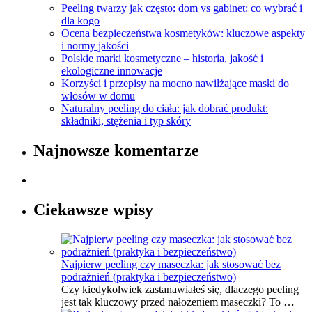
Peeling twarzy jak często: dom vs gabinet: co wybrać i
dla kogo
Ocena bezpieczeństwa kosmetyków: kluczowe aspekty
i normy jakości
Polskie marki kosmetyczne – historia, jakość i
ekologiczne innowacje
Korzyści i przepisy na mocno nawilżające maski do
włosów w domu
Naturalny peeling do ciała: jak dobrać produkt:
składniki, stężenia i typ skóry
Najnowsze komentarze
Ciekawsze wpisy
Najpierw peeling czy maseczka: jak stosować bez
podrażnień (praktyka i bezpieczeństwo)
Czy kiedykolwiek zastanawiałeś się, dlaczego peeling
jest tak kluczowy przed nałożeniem maseczki? To …