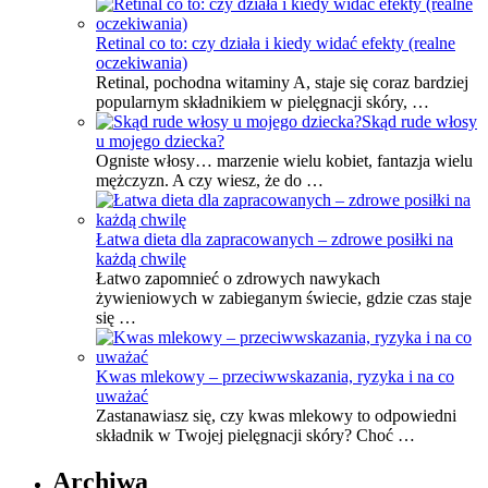
Retinal co to: czy działa i kiedy widać efekty (realne
oczekiwania)
Retinal, pochodna witaminy A, staje się coraz bardziej
popularnym składnikiem w pielęgnacji skóry, …
Skąd rude włosy
u mojego dziecka?
Ogniste włosy… marzenie wielu kobiet, fantazja wielu
mężczyzn. A czy wiesz, że do …
Łatwa dieta dla zapracowanych – zdrowe posiłki na
każdą chwilę
Łatwo zapomnieć o zdrowych nawykach
żywieniowych w zabieganym świecie, gdzie czas staje
się …
Kwas mlekowy – przeciwwskazania, ryzyka i na co
uważać
Zastanawiasz się, czy kwas mlekowy to odpowiedni
składnik w Twojej pielęgnacji skóry? Choć …
Archiwa