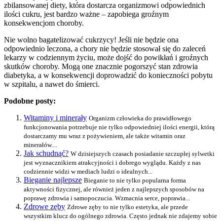
zbilansowanej diety, która dostarcza organizmowi odpowiednich
ilości cukru, jest bardzo ważne – zapobiega groźnym
konsekwencjom choroby.
Nie wolno bagatelizować cukrzycy! Jeśli nie będzie ona
odpowiednio leczona, a chory nie będzie stosował się do zaleceń
lekarzy w codziennym życiu, może dojść do powikłań i groźnych
skutków choroby. Mogą one znacznie pogorszyć stan zdrowia
diabetyka, a w konsekwencji doprowadzić do konieczności pobytu
w szpitalu, a nawet do śmierci.
Podobne posty:
Witaminy i minerały
Organizm człowieka do prawidłowego
funkcjonowania potrzebuje nie tylko odpowiedniej ilości energii, którą
dostarczamy mu wraz z pożywieniem, ale także witamin oraz
minerałów....
Jak schudnąć?
W dzisiejszych czasach posiadanie szczupłej sylwetki
jest wyznacznikiem atrakcyjności i dobrego wyglądu. Każdy z nas
codziennie widzi w mediach ludzi o idealnych...
Bieganie najlepsze
Bieganie to nie tylko popularna forma
aktywności fizycznej, ale również jeden z najlepszych sposobów na
poprawę zdrowia i samopoczucia. Wzmacnia serce, poprawia...
Zdrowe zęby
Zdrowe zęby to nie tylko estetyka, ale przede
wszystkim klucz do ogólnego zdrowia. Często jednak nie zdajemy sobie