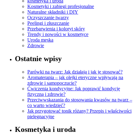
kosmetyka i uroda
Kosmetyki i zabiegi profesjonalne
Naturalne składniki i DIY
Oczyszczanie twarzy
Peelingi i złuszczanie
Przebarwienia i koloryt skóry
Trendy i nowości w kosmetyce
Uroda męska
Zdrowie
Ostatnie wpisy
Parówki na twarz: Jak działają i jak je stosować?
Aromaterapia – jak olejki eteryczne wpływają na
zdrowie i samopoczucie?
Ćwiczenia kondycyjne: Jak poprawić kondycję
fizyczną i zdrowie?
Przeciwwskazania do stosowania kwasów na twarz –
co warto wiedzieć?
Jak przygotować tonik różany? Przepis i właściwości
pielęgnacyjne
Kosmetyka i uroda