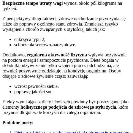
Bezpieczne tempo utraty wagi
wynosi około pół kilograma na
tydzień.
Z perspektywy długofalowej, zdrowe odchudzanie przyczynia się
także do poprawy ogólnego stanu zdrowia. Zmniejsza ryzyko
wystąpienia chorób związanych z otyłością, takich jak:
cukrzyca typu 2,
schorzenia sercowo-naczyniowe.
Dodatkowo,
regularna aktywność fizyczna
wpływa pozytywnie
na poziom energii i samopoczucie psychiczne. Dieta bogata w
składniki odżywcze nie tylko wspiera proces odchudzania, ale
również pozytywnie oddziałuje na kondycję organizmu. Osoby
dbające o zdrowe żywienie często zauważają:
wzrost pewności siebie,
poprawę jakości snu.
Efekty wynikające z diety i ćwiczeń powinny być postrzegane jako
elementy
holistycznego podejścia do zdrowego stylu życia
, które
przynosi długotrwałe korzyści dla całego organizmu.
Podobne posty:
Dieta rozdzielna – zasady, korzyści i kontrowersje zdrowotne