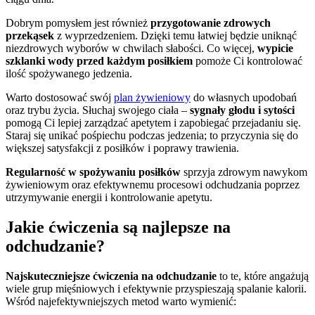
Dobrym pomysłem jest również
przygotowanie zdrowych
przekąsek
z wyprzedzeniem. Dzięki temu łatwiej będzie uniknąć
niezdrowych wyborów w chwilach słabości. Co więcej,
wypicie
szklanki wody przed każdym posiłkiem
pomoże Ci kontrolować
ilość spożywanego jedzenia.
Warto dostosować swój
plan żywieniowy
do własnych upodobań
oraz trybu życia. Słuchaj swojego ciała –
sygnały głodu i sytości
pomogą Ci lepiej zarządzać apetytem i zapobiegać przejadaniu się.
Staraj się unikać pośpiechu podczas jedzenia; to przyczynia się do
większej satysfakcji z posiłków i poprawy trawienia.
Regularność w spożywaniu posiłków
sprzyja zdrowym nawykom
żywieniowym oraz efektywnemu procesowi odchudzania poprzez
utrzymywanie energii i kontrolowanie apetytu.
Jakie ćwiczenia są najlepsze na
odchudzanie?
Najskuteczniejsze ćwiczenia na odchudzanie
to te, które angażują
wiele grup mięśniowych i efektywnie przyspieszają spalanie kalorii.
Wśród najefektywniejszych metod warto wymienić: