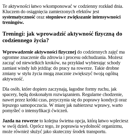
Te aktywności łatwo wkomponować w codzienny rozkład dnia.
Kluczem do osiągnięcia zamierzonych efektów jest
systematyczność
oraz
stopniowe zwiększanie intensywności
treningów.
Treningi: jak wprowadzić aktywność fizyczną do
codziennego życia?
Wprowadzenie aktywności fizycznej
do codziennych zajęć ma
ogromne znaczenie dla zdrowia i procesu odchudzania. Możesz
zacząć od niewielkich kroków, na przykład wybierając schody
zamiast windy lub jeżdżąc do pracy na rowerze. Takie drobne
zmiany w stylu życia mogą znacznie zwiększyć twoją ogólną
aktywność.
Dla osób, które dopiero zaczynają, łagodne formy ruchu, jak
spacery, będą doskonałym rozwiązaniem. Regularne chodzenie,
nawet przez krótki czas, przyczynia się do poprawy kondycji oraz
lepszego samopoczucia. W miarę jak nabierzesz wprawy, warto
pomyśleć o intensyfikacji ćwiczeń.
Jazda na rowerze
to kolejna świetna opcja, którą łatwo wpleciesz
w swój dzień. Oprócz tego, że poprawia wydolność organizmu,
może również służyć jako skuteczny środek transportu.