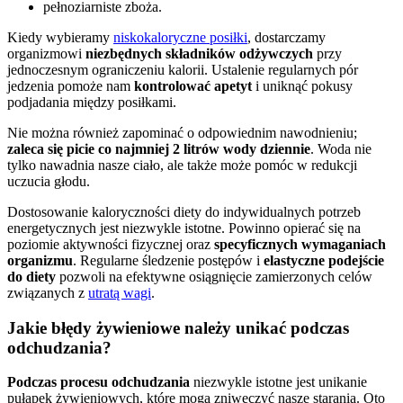
pełnoziarniste zboża.
Kiedy wybieramy
niskokaloryczne posiłki
, dostarczamy
organizmowi
niezbędnych składników odżywczych
przy
jednoczesnym ograniczeniu kalorii. Ustalenie regularnych pór
jedzenia pomoże nam
kontrolować apetyt
i uniknąć pokusy
podjadania między posiłkami.
Nie można również zapominać o odpowiednim nawodnieniu;
zaleca się picie co najmniej 2 litrów wody dziennie
. Woda nie
tylko nawadnia nasze ciało, ale także może pomóc w redukcji
uczucia głodu.
Dostosowanie kaloryczności diety do indywidualnych potrzeb
energetycznych jest niezwykle istotne. Powinno opierać się na
poziomie aktywności fizycznej oraz
specyficznych wymaganiach
organizmu
. Regularne śledzenie postępów i
elastyczne podejście
do diety
pozwoli na efektywne osiągnięcie zamierzonych celów
związanych z
utratą wagi
.
Jakie błędy żywieniowe należy unikać podczas
odchudzania?
Podczas procesu odchudzania
niezwykle istotne jest unikanie
pułapek żywieniowych, które mogą zniweczyć nasze starania. Oto