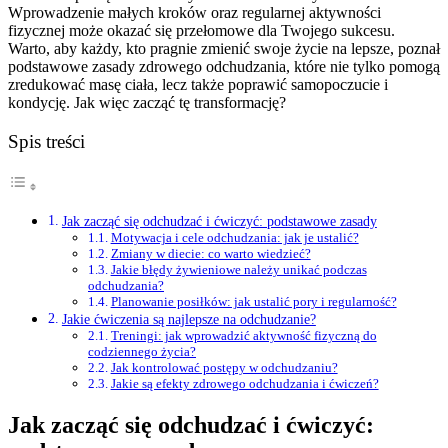
Wprowadzenie małych kroków oraz regularnej aktywności
fizycznej może okazać się przełomowe dla Twojego sukcesu.
Warto, aby każdy, kto pragnie zmienić swoje życie na lepsze, poznał
podstawowe zasady zdrowego odchudzania, które nie tylko pomogą
zredukować masę ciała, lecz także poprawić samopoczucie i
kondycję. Jak więc zacząć tę transformację?
Spis treści
Jak zacząć się odchudzać i ćwiczyć: podstawowe zasady
Motywacja i cele odchudzania: jak je ustalić?
Zmiany w diecie: co warto wiedzieć?
Jakie błędy żywieniowe należy unikać podczas
odchudzania?
Planowanie posiłków: jak ustalić pory i regularność?
Jakie ćwiczenia są najlepsze na odchudzanie?
Treningi: jak wprowadzić aktywność fizyczną do
codziennego życia?
Jak kontrolować postępy w odchudzaniu?
Jakie są efekty zdrowego odchudzania i ćwiczeń?
Jak zacząć się odchudzać i ćwiczyć: