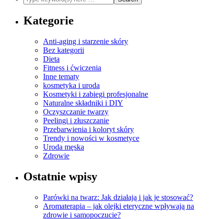
Kategorie
Anti-aging i starzenie skóry
Bez kategorii
Dieta
Fitness i ćwiczenia
Inne tematy
kosmetyka i uroda
Kosmetyki i zabiegi profesjonalne
Naturalne składniki i DIY
Oczyszczanie twarzy
Peelingi i złuszczanie
Przebarwienia i koloryt skóry
Trendy i nowości w kosmetyce
Uroda męska
Zdrowie
Ostatnie wpisy
Parówki na twarz: Jak działają i jak je stosować?
Aromaterapia – jak olejki eteryczne wpływają na
zdrowie i samopoczucie?