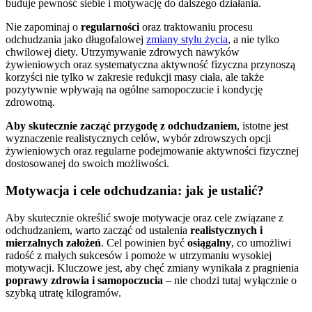
buduje pewność siebie i motywację do dalszego działania.
Nie zapominaj o
regularności
oraz traktowaniu procesu
odchudzania jako długofalowej
zmiany stylu życia
, a nie tylko
chwilowej diety. Utrzymywanie zdrowych nawyków
żywieniowych oraz systematyczna aktywność fizyczna przynoszą
korzyści nie tylko w zakresie redukcji masy ciała, ale także
pozytywnie wpływają na ogólne samopoczucie i kondycję
zdrowotną.
Aby skutecznie zacząć przygodę z odchudzaniem
, istotne jest
wyznaczenie realistycznych celów, wybór zdrowszych opcji
żywieniowych oraz regularne podejmowanie aktywności fizycznej
dostosowanej do swoich możliwości.
Motywacja i cele odchudzania: jak je ustalić?
Aby skutecznie określić swoje motywacje oraz cele związane z
odchudzaniem, warto zacząć od ustalenia
realistycznych i
mierzalnych założeń
. Cel powinien być
osiągalny
, co umożliwi
radość z małych sukcesów i pomoże w utrzymaniu wysokiej
motywacji. Kluczowe jest, aby chęć zmiany wynikała z pragnienia
poprawy zdrowia i samopoczucia
– nie chodzi tutaj wyłącznie o
szybką utratę kilogramów.