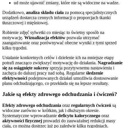
ud może ujawnić zmiany, które nie są widoczne na wadze.
Dodatkowo,
analiza składu ciała
za pomocą specjalistycznych
urządzeń dostarcza cennych informacji o proporcjach tkanki
tłuszczowej i mięśniowej.
Robienie zdjęć sylwetki co miesiąc to świetny sposób na
motywację.
Wizualizacja efektów
pozwala utrzymać
zaangażowanie oraz porównywać obecne wyniki z tymi sprzed
kilku tygodni.
Ustalanie konkretnych celów i dzielenie ich na mniejsze etapy
potrafi znacząco zwiększyć motywację do działania.
Nagradzanie
się za osiągnięte sukcesy
sprzyja pozytywnemu nastawieniu i
zachęca do dalszej pracy nad sobą. Regularne
śledzenie
efektywności
podejmowanych działań umożliwia dostosowanie
planu odchudzającego, co przekłada się na lepsze rezultaty.
Jakie są efekty zdrowego odchudzania i ćwiczeń?
Efekty zdrowego odchudzania
oraz
regularnych ćwiczeń
są
widoczne zarówno w krótkim, jak i dłuższym okresie.
Systematyczne wprowadzanie
deficytu kalorycznego
oraz
aktywności fizycznej
prowadzi do zauważalnej redukcji masy
ciała, co można dostrzec już po zaledwie kilku tygodniach.