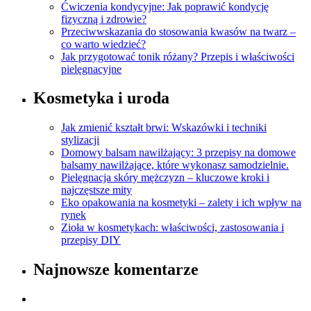
Ćwiczenia kondycyjne: Jak poprawić kondycję
fizyczną i zdrowie?
Przeciwwskazania do stosowania kwasów na twarz –
co warto wiedzieć?
Jak przygotować tonik różany? Przepis i właściwości
pielęgnacyjne
Kosmetyka i uroda
Jak zmienić kształt brwi: Wskazówki i techniki
stylizacji
Domowy balsam nawilżający: 3 przepisy na domowe
balsamy nawilżające, które wykonasz samodzielnie.
Pielęgnacja skóry mężczyzn – kluczowe kroki i
najczęstsze mity
Eko opakowania na kosmetyki – zalety i ich wpływ na
rynek
Zioła w kosmetykach: właściwości, zastosowania i
przepisy DIY
Najnowsze komentarze