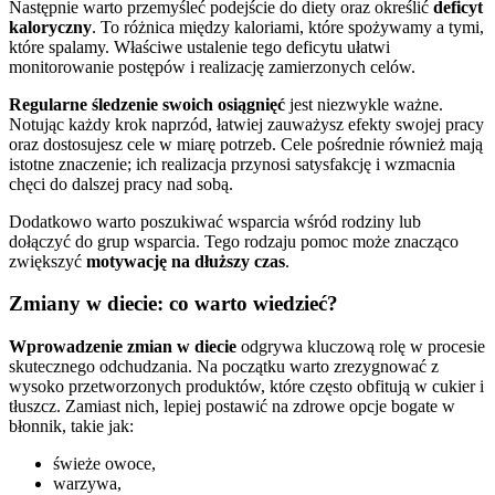
Następnie warto przemyśleć podejście do diety oraz określić
deficyt
kaloryczny
. To różnica między kaloriami, które spożywamy a tymi,
które spalamy. Właściwe ustalenie tego deficytu ułatwi
monitorowanie postępów i realizację zamierzonych celów.
Regularne śledzenie swoich osiągnięć
jest niezwykle ważne.
Notując każdy krok naprzód, łatwiej zauważysz efekty swojej pracy
oraz dostosujesz cele w miarę potrzeb. Cele pośrednie również mają
istotne znaczenie; ich realizacja przynosi satysfakcję i wzmacnia
chęci do dalszej pracy nad sobą.
Dodatkowo warto poszukiwać wsparcia wśród rodziny lub
dołączyć do grup wsparcia. Tego rodzaju pomoc może znacząco
zwiększyć
motywację na dłuższy czas
.
Zmiany w diecie: co warto wiedzieć?
Wprowadzenie zmian w diecie
odgrywa kluczową rolę w procesie
skutecznego odchudzania. Na początku warto zrezygnować z
wysoko przetworzonych produktów, które często obfitują w cukier i
tłuszcz. Zamiast nich, lepiej postawić na zdrowe opcje bogate w
błonnik, takie jak:
świeże owoce,
warzywa,