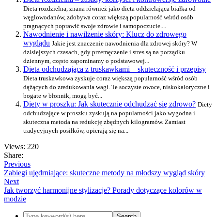
Dieta rozdzielna, znana również jako dieta oddzielająca białka od
węglowodanów, zdobywa coraz większą popularność wśród osób
pragnących poprawić swoje zdrowie i samopoczucie....
Nawodnienie i nawilżenie skóry: Klucz do zdrowego
wyglądu
Jakie jest znaczenie nawodnienia dla zdrowej skóry? W
dzisiejszych czasach, gdy przemęczenie i stres są na porządku
dziennym, często zapominamy o podstawowej...
Dieta odchudzająca z truskawkami – skuteczność i przepisy
Dieta truskawkowa zyskuje coraz większą popularność wśród osób
dążących do zredukowania wagi. Te soczyste owoce, niskokaloryczne i
bogate w błonnik, mogą być...
Diety w proszku: Jak skutecznie odchudzać się zdrowo?
Diety
odchudzające w proszku zyskują na popularności jako wygodna i
skuteczna metoda na redukcję zbędnych kilogramów. Zamiast
tradycyjnych posiłków, opierają się na...
Views: 220
Share:
Previous
Zabiegi ujędrniające: skuteczne metody na młodszy wygląd skóry
Next
Jak tworzyć harmonijne stylizacje? Porady dotyczące kolorów w
modzie