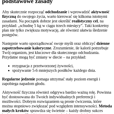
podstawowe zasady
Aby skutecznie rozpocząć
odchudzanie
i wprowadzić
aktywność
fizyczną
do swojego życia, warto kierować się kilkoma istotnymi
zasadami. Na początek dobrze jest określić
realistyczny cel
, na
przykład: „schudnę 5 kg w ciągu trzech miesięcy”. Taki konkretny
plan nie tylko zwiększa motywację, ale również ułatwia śledzenie
postępów.
Następnie warto uporządkować swoje myśli oraz obliczyć
dzienne
zapotrzebowanie kaloryczne
. Zrozumienie, ile kalorii potrzebuje
Twój organizm, jest kluczowe dla skutecznego odchudzania.
Przydatne mogą być zmiany w diecie – na przykład:
rezygnacja z przetworzonej żywności,
spożywanie 5-6 mniejszych posiłków każdego dnia.
Regularne jedzenie
pomaga utrzymać stały poziom energii i
zapobiega napadom głodu.
Aktywność fizyczna również odgrywa bardzo ważną rolę. Powinna
być dostosowana do Twoich indywidualnych preferencji i
możliwości. Dobrym rozwiązaniem są proste ćwiczenia, które
można stopniowo zwiększać pod względem intensywności.
Metoda
małych kroków
sprawdza się świetnie – każdy drobny sukces