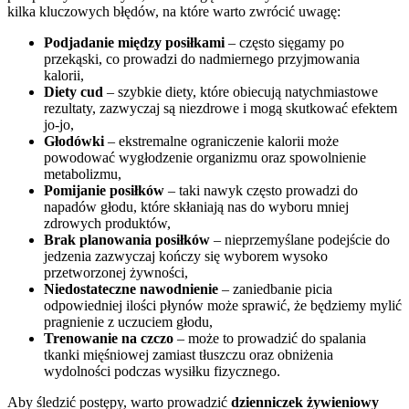
kilka kluczowych błędów, na które warto zwrócić uwagę:
Podjadanie między posiłkami
– często sięgamy po
przekąski, co prowadzi do nadmiernego przyjmowania
kalorii,
Diety cud
– szybkie diety, które obiecują natychmiastowe
rezultaty, zazwyczaj są niezdrowe i mogą skutkować efektem
jo-jo,
Głodówki
– ekstremalne ograniczenie kalorii może
powodować wygłodzenie organizmu oraz spowolnienie
metabolizmu,
Pomijanie posiłków
– taki nawyk często prowadzi do
napadów głodu, które skłaniają nas do wyboru mniej
zdrowych produktów,
Brak planowania posiłków
– nieprzemyślane podejście do
jedzenia zazwyczaj kończy się wyborem wysoko
przetworzonej żywności,
Niedostateczne nawodnienie
– zaniedbanie picia
odpowiedniej ilości płynów może sprawić, że będziemy mylić
pragnienie z uczuciem głodu,
Trenowanie na czczo
– może to prowadzić do spalania
tkanki mięśniowej zamiast tłuszczu oraz obniżenia
wydolności podczas wysiłku fizycznego.
Aby śledzić postępy, warto prowadzić
dzienniczek żywieniowy