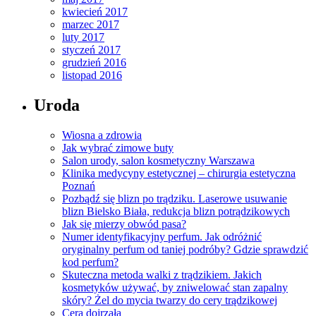
kwiecień 2017
marzec 2017
luty 2017
styczeń 2017
grudzień 2016
listopad 2016
Uroda
Wiosna a zdrowia
Jak wybrać zimowe buty
Salon urody, salon kosmetyczny Warszawa
Klinika medycyny estetycznej – chirurgia estetyczna
Poznań
Pozbądź się blizn po trądziku. Laserowe usuwanie
blizn Bielsko Biała, redukcja blizn potrądzikowych
Jak się mierzy obwód pasa?
Numer identyfikacyjny perfum. Jak odróżnić
oryginalny perfum od taniej podróby? Gdzie sprawdzić
kod perfum?
Skuteczna metoda walki z trądzikiem. Jakich
kosmetyków używać, by zniwelować stan zapalny
skóry? Żel do mycia twarzy do cery trądzikowej
Cera dojrzała