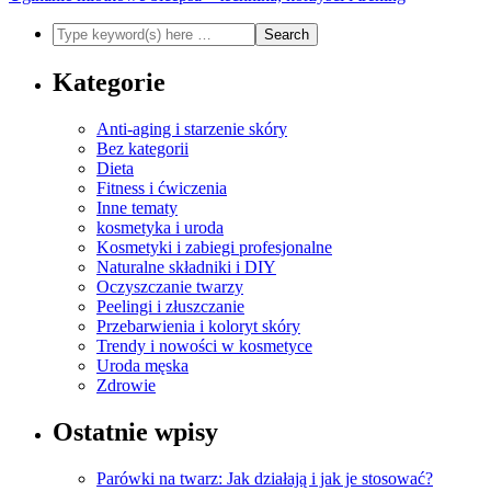
Kategorie
Anti-aging i starzenie skóry
Bez kategorii
Dieta
Fitness i ćwiczenia
Inne tematy
kosmetyka i uroda
Kosmetyki i zabiegi profesjonalne
Naturalne składniki i DIY
Oczyszczanie twarzy
Peelingi i złuszczanie
Przebarwienia i koloryt skóry
Trendy i nowości w kosmetyce
Uroda męska
Zdrowie
Ostatnie wpisy
Parówki na twarz: Jak działają i jak je stosować?