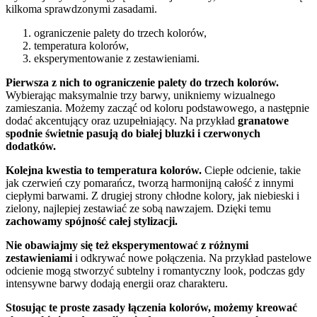
kilkoma sprawdzonymi zasadami.
ograniczenie palety do trzech kolorów,
temperatura kolorów,
eksperymentowanie z zestawieniami.
Pierwsza z nich to ograniczenie palety do trzech kolorów.
Wybierając maksymalnie trzy barwy, unikniemy wizualnego
zamieszania. Możemy zacząć od koloru podstawowego, a następnie
dodać akcentujący oraz uzupełniający. Na przykład
granatowe
spodnie świetnie pasują do białej bluzki i czerwonych
dodatków.
Kolejna kwestia to temperatura kolorów.
Ciepłe odcienie, takie
jak czerwień czy pomarańcz, tworzą harmonijną całość z innymi
ciepłymi barwami. Z drugiej strony chłodne kolory, jak niebieski i
zielony, najlepiej zestawiać ze sobą nawzajem. Dzięki temu
zachowamy spójność całej stylizacji.
Nie obawiajmy się też eksperymentować z różnymi
zestawieniami
i odkrywać nowe połączenia. Na przykład pastelowe
odcienie mogą stworzyć subtelny i romantyczny look, podczas gdy
intensywne barwy dodają energii oraz charakteru.
Stosując te proste zasady łączenia kolorów, możemy kreować