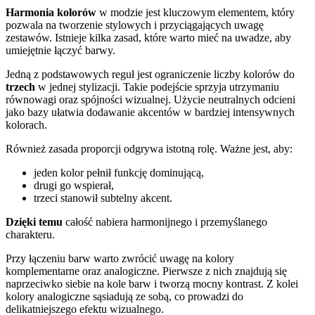
Harmonia kolorów
w modzie jest kluczowym elementem, który
pozwala na tworzenie stylowych i przyciągających uwagę
zestawów. Istnieje kilka zasad, które warto mieć na uwadze, aby
umiejętnie łączyć barwy.
Jedną z podstawowych reguł jest ograniczenie liczby kolorów do
trzech
w jednej stylizacji. Takie podejście sprzyja utrzymaniu
równowagi oraz spójności wizualnej. Użycie neutralnych odcieni
jako bazy ułatwia dodawanie akcentów w bardziej intensywnych
kolorach.
Również zasada proporcji odgrywa istotną rolę. Ważne jest, aby:
jeden kolor pełnił funkcję dominującą,
drugi go wspierał,
trzeci stanowił subtelny akcent.
Dzięki temu
całość nabiera harmonijnego i przemyślanego
charakteru.
Przy łączeniu barw warto zwrócić uwagę na kolory
komplementarne oraz analogiczne. Pierwsze z nich znajdują się
naprzeciwko siebie na kole barw i tworzą mocny kontrast. Z kolei
kolory analogiczne sąsiadują ze sobą, co prowadzi do
delikatniejszego efektu wizualnego.