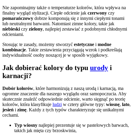
Nie zapominajmy także o temperaturze kolorów, która wpływa na
finalny wygląd stylizacji. Ciepłe odcienie jak
czerwony
czy
pomarańczowy
dobrze komponują się z innymi ciepłymi tonami
lub neutralnymi barwami. Natomiast zimne kolory, takie jak
niebieski
czy
zielony
, najlepiej zestawiać z podobnymi chłodnymi
odcieniami.
Stosując te zasady, możemy stworzyć
estetyczne
i
modne
kombinacje
. Takie zestawienia przyciągają wzrok i podkreślają
indywidualność osoby noszącej je w sposób wyjątkowy.
Jak dobierać kolory do typu
urody
i
karnacji?
Dobór kolorów
, które harmonizują z naszą urodą i karnacją, ma
ogromne znaczenie dla naszego wyglądu oraz samopoczucia. Aby
skutecznie znaleźć odpowiednie odcienie, warto sięgnąć po teorię
kolorów, która klasyfikuje
ludzi
w cztery główne typy:
wiosnę
,
lato
,
jesień
i
zimę
. Każdy z tych typów charakteryzuje się unikalnymi
cechami.
Typ wiosny
najlepiej prezentuje się w pastelowych barwach,
takich jak mięta czy brzoskwinia,