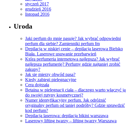
styczeń 2017
grudzień 2016
listopad 2016
Uroda
Jaki perfum do mnie pasuje? Jak wybrać odpowiedni
perfum dla siebie? Zamienniki perfum fm
Depilacja w niskiej cenie – depilacja laserowa Bielsko
Biała. Laserowe usuwanie przebarwień
Która perfumeria internetowa najlepsza? Jak wybrać
najlepszą perfumerię? Perfumy gdzie najtaniej zrobić
zakupy?
Jak się mierzy obwód pasa?
Kiedy zabiegi pielęgnacyjne
Cera dojrzała
Betaina w pielęgnacji ciała – dlaczego warto włączyć ją
do swojej rutyny kosmetycznej?
Numer identyfikacyjny perfum. Jak odróżnić
oryginalny perfum od taniej podróby? Gdzie sprawdzić
kod perfum?
Depilacja laserowa: depilacja bikini warszawa
Laserowy lifting twarzy – lifting twarzy Warszawa