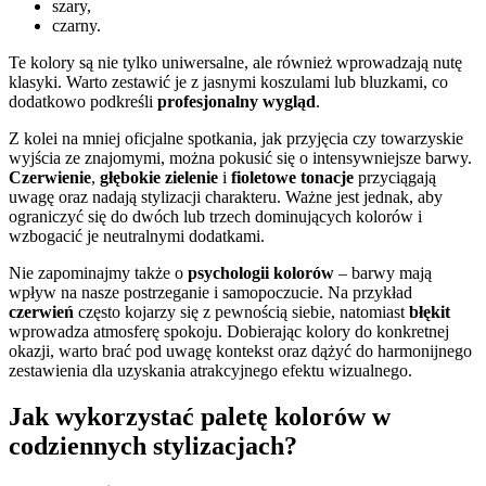
szary,
czarny.
Te kolory są nie tylko uniwersalne, ale również wprowadzają nutę
klasyki. Warto zestawić je z jasnymi koszulami lub bluzkami, co
dodatkowo podkreśli
profesjonalny wygląd
.
Z kolei na mniej oficjalne spotkania, jak przyjęcia czy towarzyskie
wyjścia ze znajomymi, można pokusić się o intensywniejsze barwy.
Czerwienie
,
głębokie zielenie
i
fioletowe tonacje
przyciągają
uwagę oraz nadają stylizacji charakteru. Ważne jest jednak, aby
ograniczyć się do dwóch lub trzech dominujących kolorów i
wzbogacić je neutralnymi dodatkami.
Nie zapominajmy także o
psychologii kolorów
– barwy mają
wpływ na nasze postrzeganie i samopoczucie. Na przykład
czerwień
często kojarzy się z pewnością siebie, natomiast
błękit
wprowadza atmosferę spokoju. Dobierając kolory do konkretnej
okazji, warto brać pod uwagę kontekst oraz dążyć do harmonijnego
zestawienia dla uzyskania atrakcyjnego efektu wizualnego.
Jak wykorzystać paletę kolorów w
codziennych stylizacjach?