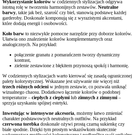
Wykorzystanie kolorów
w codziennych stylizacjach odgrywa
istotną rolę w tworzeniu harmonijnych zestawów.
Neutralne
barwy
, takie jak beż, szarość czy biel, stanowią podstawę każdej
garderoby. Doskonale komponują się z wyrazistymi akcentami,
które dodają energii i osobowości.
Koło barw
to niezwykle pomocne narzędzie przy doborze kolorów.
Ułatwia ono znalezienie kolorów komplementarnych oraz
analogicznych. Na przykład:
połączenie granatu z pomarańczem tworzy dynamiczny
kontrast,
zielenie zestawione z błękitem przynoszą spokój i harmonię.
W codziennych stylizacjach warto kierować się zasadą ograniczonej
palety kolorystycznej. Wskazane jest używanie nie więcej niż
trzech różnych odcieni
w jednym zestawie, co pozwala uniknąć
wizualnego chaosu. Dodatkowo łączenie kolorów o podobnej
temperaturze –
ciepłych z ciepłymi
lub
zimnych z zimnymi
–
sprzyja uzyskaniu spójnej estetyki.
Inwestując w intensywne akcesoria
, możemy łatwo zmieniać
charakter podstawowych neutralnych outfitów. Na przykład
czerwona torebka
doskonale ożywi prostą czarną sukienkę czy
białe spodnie. Dzięki tym prostym wskazówkom skutecznie
wykorzystasz możliwości kolorystyczne i podkreślisz swój unikalny