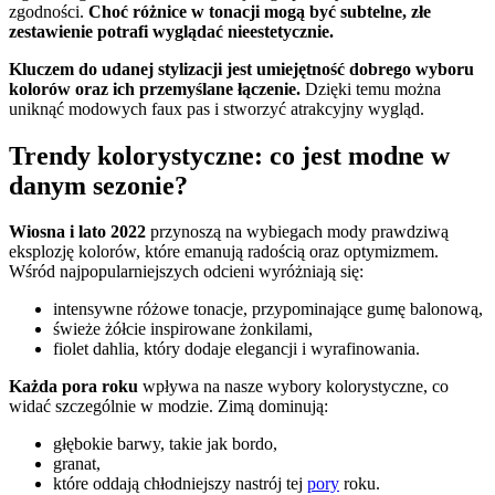
zgodności.
Choć różnice w tonacji mogą być subtelne, złe
zestawienie potrafi wyglądać nieestetycznie.
Kluczem do udanej stylizacji jest umiejętność dobrego wyboru
kolorów oraz ich przemyślane łączenie.
Dzięki temu można
uniknąć modowych faux pas i stworzyć atrakcyjny wygląd.
Trendy kolorystyczne: co jest modne w
danym sezonie?
Wiosna i lato 2022
przynoszą na wybiegach mody prawdziwą
eksplozję kolorów, które emanują radością oraz optymizmem.
Wśród najpopularniejszych odcieni wyróżniają się:
intensywne różowe tonacje, przypominające gumę balonową,
świeże żółcie inspirowane żonkilami,
fiolet dahlia, który dodaje elegancji i wyrafinowania.
Każda pora roku
wpływa na nasze wybory kolorystyczne, co
widać szczególnie w modzie. Zimą dominują:
głębokie barwy, takie jak bordo,
granat,
które oddają chłodniejszy nastrój tej
pory
roku.