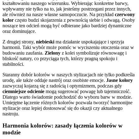
kształtowaniu naszego wizerunku. Wybierając konkretne barwy,
wpływamy nie tylko na to, jak jesteśmy postrzegani przez innych,
ale również na nasze własne samopoczucie. Na przykład
czerwony
kolor
często budzi skojarzenia z pewnością siebie i odwagą. Osoby
noszące ten odcień mogą być odbierane jako bardziej dynamiczne
oraz dominujące.
Z drugiej strony,
niebieski
ma działanie uspokajające i sprzyja
harmonii. Taki wybór może pomóc w wyciszeniu otoczenia oraz w
budowaniu zaufania.
Zielony
z kolei symbolizuje równowagę i
bliskość natury, co przyciąga tych, którzy pragną spokoju i
stabilności.
Staranny dobór kolorów w naszych stylizacjach nie tylko podkreśla
urodę, ale także oddaje nastrój oraz osobiste emocje.
Jasne kolory
zazwyczaj kojarzą się z radością i optymizmem, podczas gdy
ciemniejsze odcienie
mogą sugerować powagę lub tajemniczość.
Dlatego warto świadomie podchodzić do wyboru barw w modzie.
Umiejętne łączenie różnych kolorów pozwala tworzyć harmonijne
stylizacje oraz lepiej dostosować się do okazji czy aktualnego
nastroju.
Harmonia kolorów: zasady łączenia kolorów w
modzie