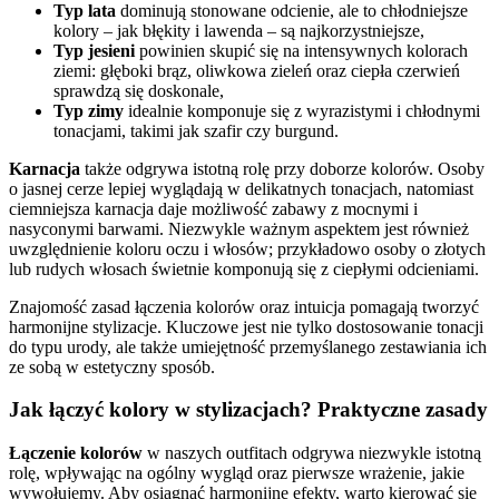
Typ lata
dominują stonowane odcienie, ale to chłodniejsze
kolory – jak błękity i lawenda – są najkorzystniejsze,
Typ jesieni
powinien skupić się na intensywnych kolorach
ziemi: głęboki brąz, oliwkowa zieleń oraz ciepła czerwień
sprawdzą się doskonale,
Typ zimy
idealnie komponuje się z wyrazistymi i chłodnymi
tonacjami, takimi jak szafir czy burgund.
Karnacja
także odgrywa istotną rolę przy doborze kolorów. Osoby
o jasnej cerze lepiej wyglądają w delikatnych tonacjach, natomiast
ciemniejsza karnacja daje możliwość zabawy z mocnymi i
nasyconymi barwami. Niezwykle ważnym aspektem jest również
uwzględnienie koloru oczu i włosów; przykładowo osoby o złotych
lub rudych włosach świetnie komponują się z ciepłymi odcieniami.
Znajomość zasad łączenia kolorów oraz intuicja pomagają tworzyć
harmonijne stylizacje. Kluczowe jest nie tylko dostosowanie tonacji
do typu urody, ale także umiejętność przemyślanego zestawiania ich
ze sobą w estetyczny sposób.
Jak łączyć kolory w stylizacjach? Praktyczne zasady
Łączenie kolorów
w naszych outfitach odgrywa niezwykle istotną
rolę, wpływając na ogólny wygląd oraz pierwsze wrażenie, jakie
wywołujemy. Aby osiągnąć harmonijne efekty, warto kierować się