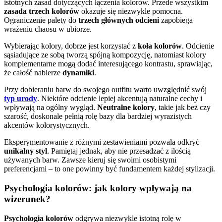
istotnych zasad dotyczących łączenia kolorów. Przede wszystkim
zasada trzech kolorów
okazuje się niezwykle pomocna.
Ograniczenie palety do
trzech głównych odcieni
zapobiega
wrażeniu chaosu w ubiorze.
Wybierając kolory, dobrze jest korzystać z
koła kolorów
. Odcienie
sąsiadujące ze sobą tworzą spójną kompozycję, natomiast kolory
komplementarne mogą dodać interesującego kontrastu, sprawiając,
że całość nabierze
dynamiki
.
Przy dobieraniu barw do swojego outfitu warto uwzględnić swój
typ urody
. Niektóre odcienie lepiej akcentują naturalne cechy i
wpływają na ogólny wygląd.
Neutralne kolory
, takie jak beż czy
szarość, doskonale pełnią rolę bazy dla bardziej wyrazistych
akcentów kolorystycznych.
Eksperymentowanie z różnymi zestawieniami pozwala odkryć
unikalny styl
. Pamiętaj jednak, aby nie przesadzać z ilością
używanych barw. Zawsze kieruj się swoimi osobistymi
preferencjami – to one powinny być fundamentem każdej stylizacji.
Psychologia kolorów: jak kolory wpływają na
wizerunek?
Psychologia kolorów
odgrywa niezwykle istotną rolę w