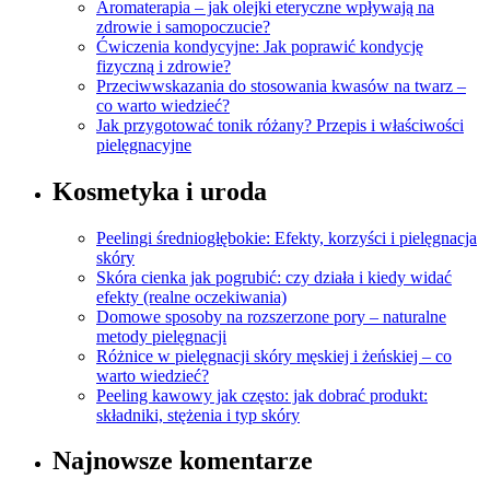
Aromaterapia – jak olejki eteryczne wpływają na
zdrowie i samopoczucie?
Ćwiczenia kondycyjne: Jak poprawić kondycję
fizyczną i zdrowie?
Przeciwwskazania do stosowania kwasów na twarz –
co warto wiedzieć?
Jak przygotować tonik różany? Przepis i właściwości
pielęgnacyjne
Kosmetyka i uroda
Peelingi średniogłębokie: Efekty, korzyści i pielęgnacja
skóry
Skóra cienka jak pogrubić: czy działa i kiedy widać
efekty (realne oczekiwania)
Domowe sposoby na rozszerzone pory – naturalne
metody pielęgnacji
Różnice w pielęgnacji skóry męskiej i żeńskiej – co
warto wiedzieć?
Peeling kawowy jak często: jak dobrać produkt:
składniki, stężenia i typ skóry
Najnowsze komentarze