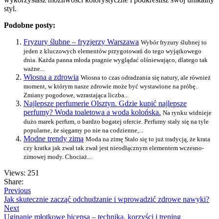
styl.
Podobne posty:
Fryzury ślubne – fryzjerzy Warszawa
Wybór fryzury ślubnej to
jeden z kluczowych elementów przygotowań do tego wyjątkowego
dnia. Każda panna młoda pragnie wyglądać olśniewająco, dlatego tak
ważne...
Wiosna a zdrowia
Wiosna to czas odradzania się natury, ale również
moment, w którym nasze zdrowie może być wystawione na próbę.
Zmiany pogodowe, wzrastająca liczba...
Najlepsze perfumerie Olsztyn. Gdzie kupić najlepsze
perfumy? Woda toaletowa a woda kolońska.
Na rynku widnieje
dużo marek perfum, o bardzo bogatej ofercie. Perfumy stały się na tyle
popularne, że sięgamy po nie na codzienne,...
Modne trendy zimą
Moda na zimę Stało się to już tradycją, że krata
czy kratka jak zwał tak zwał jest nieodłącznym elementem wczesno-
zimowej mody. Chociaż...
Views: 251
Share:
Previous
Jak skutecznie zacząć odchudzanie i wprowadzić zdrowe nawyki?
Next
Uginanie młotkowe bicepsa – technika, korzyści i trening