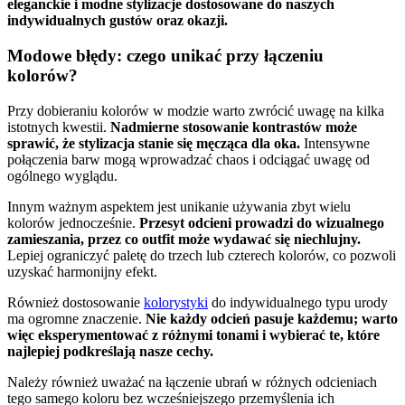
eleganckie i modne stylizacje dostosowane do naszych
indywidualnych gustów oraz okazji.
Modowe błędy: czego unikać przy łączeniu
kolorów?
Przy dobieraniu kolorów w modzie warto zwrócić uwagę na kilka
istotnych kwestii.
Nadmierne stosowanie kontrastów może
sprawić, że stylizacja stanie się męcząca dla oka.
Intensywne
połączenia barw mogą wprowadzać chaos i odciągać uwagę od
ogólnego wyglądu.
Innym ważnym aspektem jest unikanie używania zbyt wielu
kolorów jednocześnie.
Przesyt odcieni prowadzi do wizualnego
zamieszania, przez co outfit może wydawać się niechlujny.
Lepiej ograniczyć paletę do trzech lub czterech kolorów, co pozwoli
uzyskać harmonijny efekt.
Również dostosowanie
kolorystyki
do indywidualnego typu urody
ma ogromne znaczenie.
Nie każdy odcień pasuje każdemu; warto
więc eksperymentować z różnymi tonami i wybierać te, które
najlepiej podkreślają nasze cechy.
Należy również uważać na łączenie ubrań w różnych odcieniach
tego samego koloru bez wcześniejszego przemyślenia ich