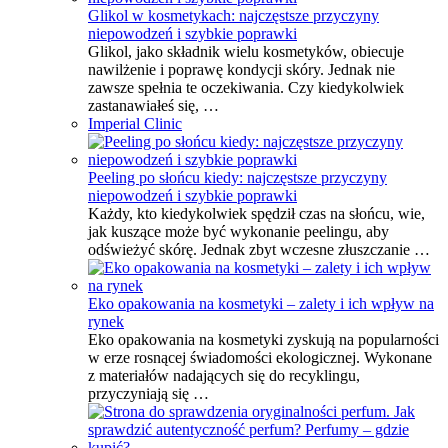
Glikol w kosmetykach: najczęstsze przyczyny
niepowodzeń i szybkie poprawki
Glikol, jako składnik wielu kosmetyków, obiecuje
nawilżenie i poprawę kondycji skóry. Jednak nie
zawsze spełnia te oczekiwania. Czy kiedykolwiek
zastanawiałeś się, …
Imperial Clinic
Peeling po słońcu kiedy: najczęstsze przyczyny
niepowodzeń i szybkie poprawki
Każdy, kto kiedykolwiek spędził czas na słońcu, wie,
jak kuszące może być wykonanie peelingu, aby
odświeżyć skórę. Jednak zbyt wczesne złuszczanie …
Eko opakowania na kosmetyki – zalety i ich wpływ na
rynek
Eko opakowania na kosmetyki zyskują na popularności
w erze rosnącej świadomości ekologicznej. Wykonane
z materiałów nadających się do recyklingu,
przyczyniają się …