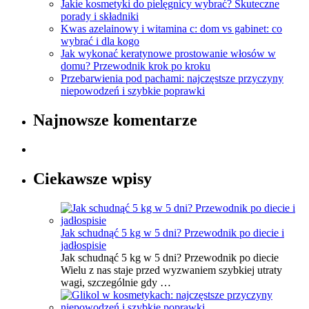
Jakie kosmetyki do pielęgnicy wybrać? Skuteczne
porady i składniki
Kwas azelainowy i witamina c: dom vs gabinet: co
wybrać i dla kogo
Jak wykonać keratynowe prostowanie włosów w
domu? Przewodnik krok po kroku
Przebarwienia pod pachami: najczęstsze przyczyny
niepowodzeń i szybkie poprawki
Najnowsze komentarze
Ciekawsze wpisy
Jak schudnąć 5 kg w 5 dni? Przewodnik po diecie i
jadłospisie
Jak schudnąć 5 kg w 5 dni? Przewodnik po diecie
Wielu z nas staje przed wyzwaniem szybkiej utraty
wagi, szczególnie gdy …