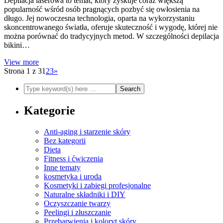
Depilacja laserowa to temat, który zyskuje coraz większą
popularność wśród osób pragnących pozbyć się owłosienia na
długo. Jej nowoczesna technologia, oparta na wykorzystaniu
skoncentrowanego światła, oferuje skuteczność i wygodę, której nie
można porównać do tradycyjnych metod. W szczególności depilacja
bikini…
View more
Strona 1 z 3
1
2
3
»
Kategorie
Anti-aging i starzenie skóry
Bez kategorii
Dieta
Fitness i ćwiczenia
Inne tematy
kosmetyka i uroda
Kosmetyki i zabiegi profesjonalne
Naturalne składniki i DIY
Oczyszczanie twarzy
Peelingi i złuszczanie
Przebarwienia i koloryt skóry