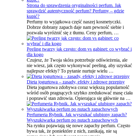
Strona do sprawdzenia oryginalności perfum. Jak
sprawdzić autentyczność perfum? Perfumy – gdzie
kupić?
Perfumy to wyjątkowa część naszej kosmetyczki.
Dobrze dobrany zapach daje nam pewność siebie i
pozwala wyróżnić się z tłumu. Ceny perfum, …
Peeling twarzy jak często: dom vs gabinet: co wybrać i
dla kogo
Czujesz, że Twoja skóra potrzebuje odświeżenia, ale
nie wiesz, jak często wykonywać peeling, aby uzyskać
najlepsze efekty? To pytanie nurtuje wielu …
Dieta jogurtowa – zasady, efekty i zdrowe przepisy
Dieta jogurtowa zdobywa coraz większą popularność
wśród osób pragnących szybko zredukować masę ciała
i poprawić stan zdrowia. Opierająca się głównie na …
Perfumeria Rybnik. Jak wyszukać ulubiony zapach?
Wyszukiwarka perfum po nutach zapachowych
Na rynku pojawiają się nowe zapachy perfum. Często
bywa tak, że poniektóre z nich, zanikają, nie są