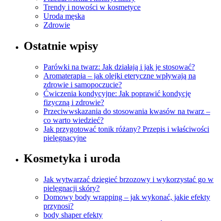
Trendy i nowości w kosmetyce
Uroda męska
Zdrowie
Ostatnie wpisy
Parówki na twarz: Jak działają i jak je stosować?
Aromaterapia – jak olejki eteryczne wpływają na
zdrowie i samopoczucie?
Ćwiczenia kondycyjne: Jak poprawić kondycję
fizyczną i zdrowie?
Przeciwwskazania do stosowania kwasów na twarz –
co warto wiedzieć?
Jak przygotować tonik różany? Przepis i właściwości
pielęgnacyjne
Kosmetyka i uroda
Jak wytwarzać dziegieć brzozowy i wykorzystać go w
pielęgnacji skóry?
Domowy body wrapping – jak wykonać, jakie efekty
przynosi?
body shaper efekty