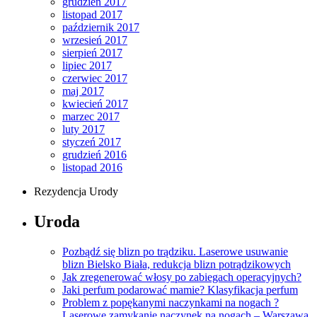
grudzień 2017
listopad 2017
październik 2017
wrzesień 2017
sierpień 2017
lipiec 2017
czerwiec 2017
maj 2017
kwiecień 2017
marzec 2017
luty 2017
styczeń 2017
grudzień 2016
listopad 2016
Rezydencja Urody
Uroda
Pozbądź się blizn po trądziku. Laserowe usuwanie
blizn Bielsko Biała, redukcja blizn potrądzikowych
Jak zregenerować włosy po zabiegach operacyjnych?
Jaki perfum podarować mamie? Klasyfikacja perfum
Problem z popękanymi naczynkami na nogach ?
Laserowe zamykanie naczynek na nogach – Warszawa,