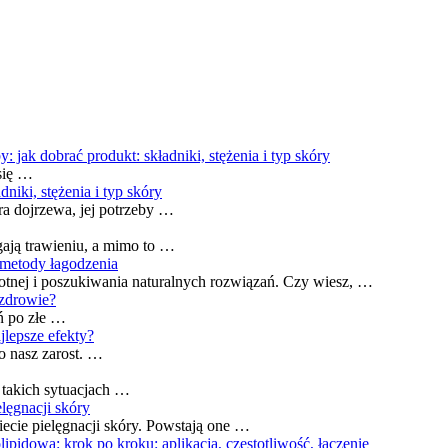
ak dobrać produkt: składniki, stężenia i typ skóry
 się …
niki, stężenia i typ skóry
a dojrzewa, jej potrzeby …
gają trawieniu, a mimo to …
 metody łagodzenia
tnej i poszukiwania naturalnych rozwiązań. Czy wiesz, …
 zdrowie?
ń po złe …
jlepsze efekty?
o nasz zarost. …
 takich sytuacjach …
lęgnacji skóry
ecie pielęgnacji skóry. Powstają one …
lipidowa: krok po kroku: aplikacja, częstotliwość, łączenie