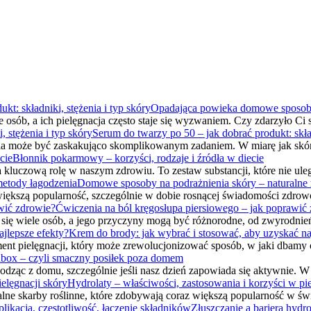
Opadająca powieka domowe sposoby: j
 osób, a ich pielęgnacja często staje się wyzwaniem. Czy zdarzyło Ci
Serum do twarzy po 50 – jak dobrać produkt: skład
a może być zaskakująco skomplikowanym zadaniem. W miarę jak skór
Błonnik pokarmowy – korzyści, rodzaje i źródła w diecie
kluczową rolę w naszym zdrowiu. To zestaw substancji, które nie ule
Domowe sposoby na podrażnienia skóry – naturalne
ększą popularność, szczególnie w dobie rosnącej świadomości zdrowo
Ćwiczenia na ból kręgosłupa piersiowego – jak poprawić
 się wiele osób, a jego przyczyny mogą być różnorodne, od zwyrodnie
Krem do brody: jak wybrać i stosować, aby uzyskać na
ent pielęgnacji, który może zrewolucjonizować sposób, w jaki dbamy 
box – czyli smaczny posiłek poza domem
dząc z domu, szczególnie jeśli nasz dzień zapowiada się aktywnie. W
Hydrolaty – właściwości, zastosowania i korzyści w pie
lne skarby roślinne, które zdobywają coraz większą popularność w świ
Złuszczanie a bariera hydro