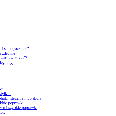
e i samopoczucie?
i zdrowie?
 warto wiedzieć?
elęgnacyjne
ku
tylizacji
niki, stężenia i typ skóry
ybkie poprawki
zeń i szybkie poprawki
upić