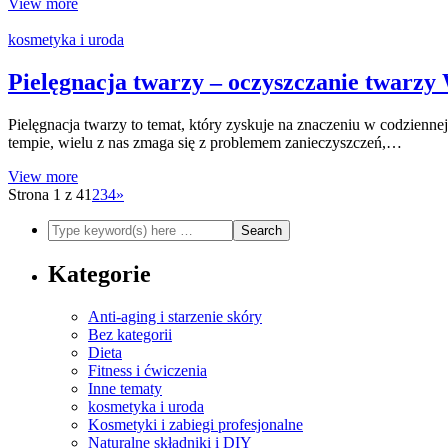
View more
kosmetyka i uroda
Pielęgnacja twarzy – oczyszczanie twarz
Pielęgnacja twarzy to temat, który zyskuje na znaczeniu w codzienne
tempie, wielu z nas zmaga się z problemem zanieczyszczeń,…
View more
Strona 1 z 4
1
2
3
4
»
Kategorie
Anti-aging i starzenie skóry
Bez kategorii
Dieta
Fitness i ćwiczenia
Inne tematy
kosmetyka i uroda
Kosmetyki i zabiegi profesjonalne
Naturalne składniki i DIY