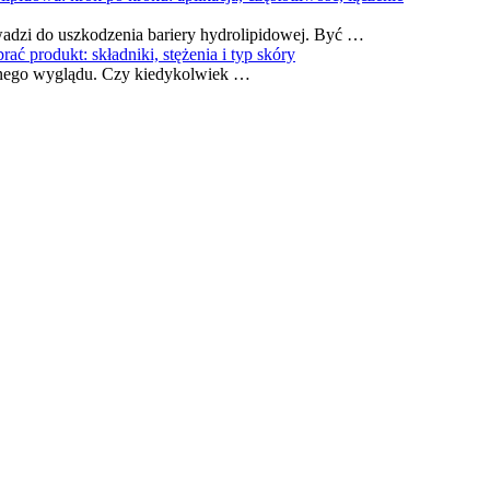
owadzi do uszkodzenia bariery hydrolipidowej. Być …
ać produkt: składniki, stężenia i typ skóry
nnego wyglądu. Czy kiedykolwiek …