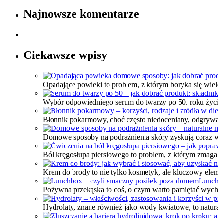
Najnowsze komentarze
Ciekawsze wpisy
Opadające powieki to problem, z którym boryka się wiele
Wybór odpowiedniego serum do twarzy po 50. roku życi
Błonnik pokarmowy, choć często niedoceniany, odgrywa 
Domowe sposoby na podrażnienia skóry zyskują coraz wi
Ból kręgosłupa piersiowego to problem, z którym zmaga
Krem do brody to nie tylko kosmetyk, ale kluczowy elem
Lunch
Pożywna przekąska to coś, o czym warto pamiętać wycho
Hydrolaty, znane również jako wody kwiatowe, to natura