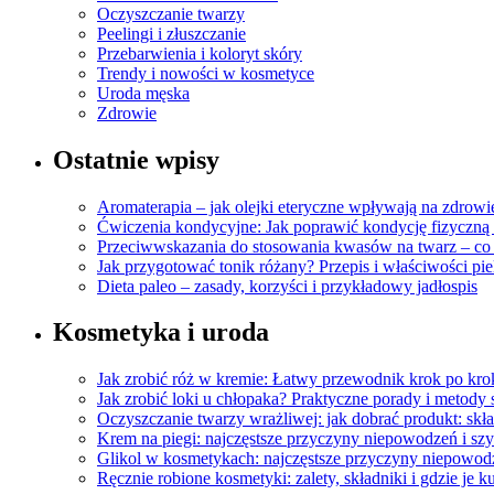
Oczyszczanie twarzy
Peelingi i złuszczanie
Przebarwienia i koloryt skóry
Trendy i nowości w kosmetyce
Uroda męska
Zdrowie
Ostatnie wpisy
Aromaterapia – jak olejki eteryczne wpływają na zdrowi
Ćwiczenia kondycyjne: Jak poprawić kondycję fizyczną 
Przeciwwskazania do stosowania kwasów na twarz – co
Jak przygotować tonik różany? Przepis i właściwości pi
Dieta paleo – zasady, korzyści i przykładowy jadłospis
Kosmetyka i uroda
Jak zrobić róż w kremie: Łatwy przewodnik krok po kro
Jak zrobić loki u chłopaka? Praktyczne porady i metody s
Oczyszczanie twarzy wrażliwej: jak dobrać produkt: skład
Krem na piegi: najczęstsze przyczyny niepowodzeń i sz
Glikol w kosmetykach: najczęstsze przyczyny niepowod
Ręcznie robione kosmetyki: zalety, składniki i gdzie je k