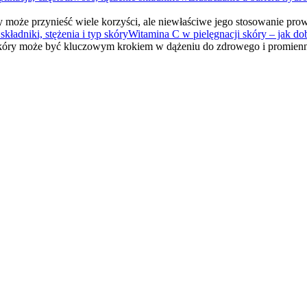
óry może przynieść wiele korzyści, ale niewłaściwe jego stosowanie pr
Witamina C w pielęgnacji skóry – jak dobr
skóry może być kluczowym krokiem w dążeniu do zdrowego i promie