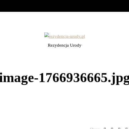
Rezydencja Urody
image-1766936665.jp