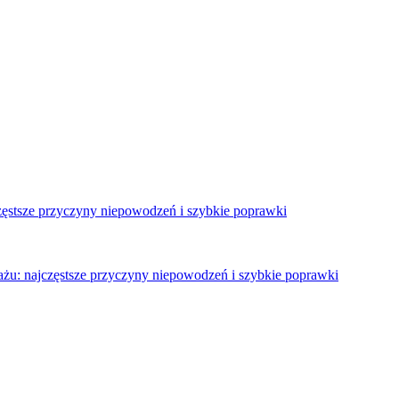
zęstsze przyczyny niepowodzeń i szybkie poprawki
żu: najczęstsze przyczyny niepowodzeń i szybkie poprawki