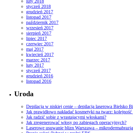
luty 2018
styczeń 2018
grudzień 2017
listopad 2017
październik 2017
wrzesień 2017
sierpień 2017
lipiec 2017
czerwiec 2017
maj 2017
kwiecień 2017
marzec 2017
luty 2017
styczeń 2017
grudzień 2016
listopad 2016
Uroda
Depilacja w niskiej cenie – depilacja laserowa Bielsko 
Jak prawidłowo nakładać kosmetyki na twarz: kolejność
Jak radzić sobie z wrastającymi włoskami?
Jak zregenerować włosy po zabiegach operacyjnych?
Laserowe usuwanie blizn Warszawa – mikrodermabrazja 