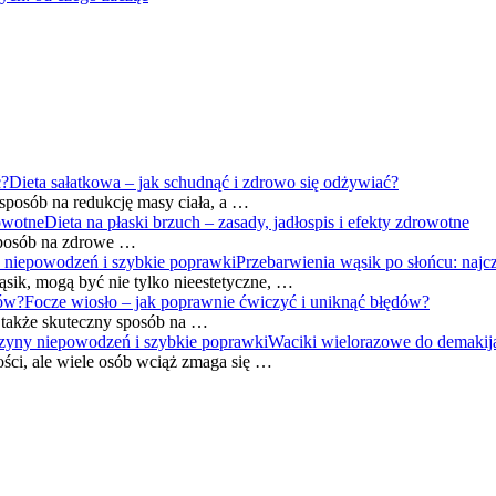
Dieta sałatkowa – jak schudnąć i zdrowo się odżywiać?
 sposób na redukcję masy ciała, a …
Dieta na płaski brzuch – zasady, jadłospis i efekty zdrowotne
 sposób na zdrowe …
Przebarwienia wąsik po słońcu: najc
sik, mogą być nie tylko nieestetyczne, …
Focze wiosło – jak poprawnie ćwiczyć i uniknąć błędów?
e także skuteczny sposób na …
Waciki wielorazowe do demakija
ści, ale wiele osób wciąż zmaga się …