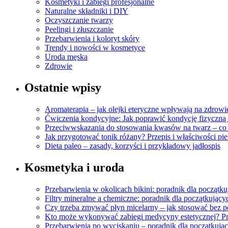
Kosmetyki i zabiegi profesjonalne
Naturalne składniki i DIY
Oczyszczanie twarzy
Peelingi i złuszczanie
Przebarwienia i koloryt skóry
Trendy i nowości w kosmetyce
Uroda męska
Zdrowie
Ostatnie wpisy
Aromaterapia – jak olejki eteryczne wpływają na zdrowi
Ćwiczenia kondycyjne: Jak poprawić kondycję fizyczną 
Przeciwwskazania do stosowania kwasów na twarz – co
Jak przygotować tonik różany? Przepis i właściwości pi
Dieta paleo – zasady, korzyści i przykładowy jadłospis
Kosmetyka i uroda
Przebarwienia w okolicach bikini: poradnik dla początk
Filtry mineralne a chemiczne: poradnik dla początkujący
Czy trzeba zmywać płyn micelarny – jak stosować bez p
Kto może wykonywać zabiegi medycyny estetycznej? Pr
Przebarwienia po wyciskaniu – poradnik dla początkują