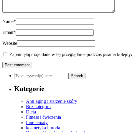
Name
*
Email
*
Website
Zapamiętaj moje dane w tej przeglądarce podczas pisania kolejny
Kategorie
Anti-aging i starzenie skóry
Bez kategorii
Dieta
Fitness i ćwiczenia
Inne tematy
kosmetyka i uroda