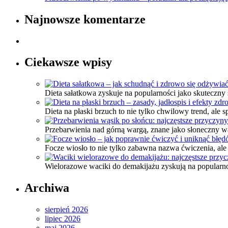
Najnowsze komentarze
Ciekawsze wpisy
Dieta sałatkowa zyskuje na popularności jako skuteczny
Dieta na płaski brzuch to nie tylko chwilowy trend, ale
Przebarwienia nad górną wargą, znane jako słoneczny wą
Focze wiosło to nie tylko zabawna nazwa ćwiczenia, al
Wielorazowe waciki do demakijażu zyskują na popularno
Archiwa
sierpień 2026
lipiec 2026
maj 2026