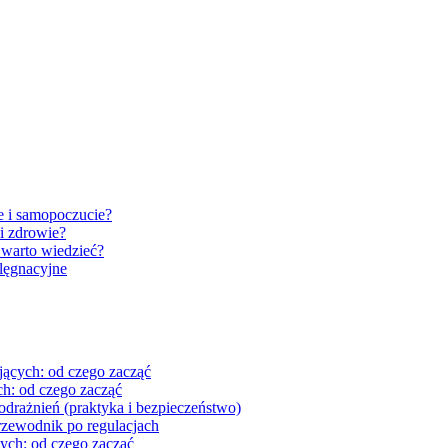
e i samopoczucie?
i zdrowie?
 warto wiedzieć?
elęgnacyjne
ujących: od czego zacząć
ch: od czego zacząć
odrażnień (praktyka i bezpieczeństwo)
zewodnik po regulacjach
cych: od czego zacząć