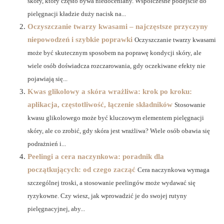
skóry, który często bywa niedoceniany. Współczesne podejście do
pielęgnacji kładzie duży nacisk na...
Oczyszczanie twarzy kwasami – najczęstsze przyczyny
niepowodzeń i szybkie poprawki
Oczyszczanie twarzy kwasami
może być skutecznym sposobem na poprawę kondycji skóry, ale
wiele osób doświadcza rozczarowania, gdy oczekiwane efekty nie
pojawiają się...
Kwas glikolowy a skóra wrażliwa: krok po kroku:
aplikacja, częstotliwość, łączenie składników
Stosowanie
kwasu glikolowego może być kluczowym elementem pielęgnacji
skóry, ale co zrobić, gdy skóra jest wrażliwa? Wiele osób obawia się
podrażnień i...
Peelingi a cera naczynkowa: poradnik dla
początkujących: od czego zacząć
Cera naczynkowa wymaga
szczególnej troski, a stosowanie peelingów może wydawać się
ryzykowne. Czy wiesz, jak wprowadzić je do swojej rutyny
pielęgnacyjnej, aby...