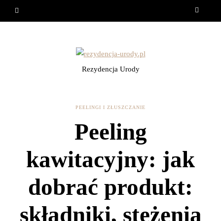
Rezydencja Urody
PEELINGI I ZŁUSZCZANIE
Peeling
kawitacyjny: jak
dobrać produkt:
składniki, stężenia