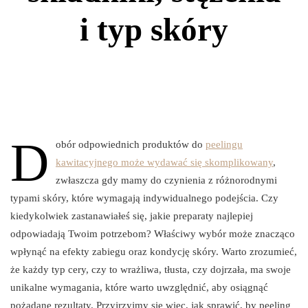
i typ skóry
D
obór odpowiednich produktów do
peelingu
kawitacyjnego może wydawać się skomplikowany
,
zwłaszcza gdy mamy do czynienia z różnorodnymi
typami skóry, które wymagają indywidualnego podejścia. Czy
kiedykolwiek zastanawiałeś się, jakie preparaty najlepiej
odpowiadają Twoim potrzebom? Właściwy wybór może znacząco
wpłynąć na efekty zabiegu oraz kondycję skóry. Warto zrozumieć,
że każdy typ cery, czy to wrażliwa, tłusta, czy dojrzała, ma swoje
unikalne wymagania, które warto uwzględnić, aby osiągnąć
pożądane rezultaty. Przyjrzyjmy się więc, jak sprawić, by peeling