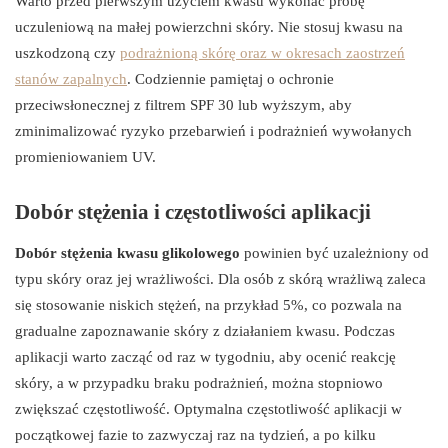
Warto przed pierwszym użyciem kwasu wykonać próbę
uczuleniową na małej powierzchni skóry. Nie stosuj kwasu na
uszkodzoną czy
podrażnioną skórę oraz w okresach zaostrzeń
stanów zapalnych
. Codziennie pamiętaj o ochronie
przeciwsłonecznej z filtrem SPF 30 lub wyższym, aby
zminimalizować ryzyko przebarwień i podrażnień wywołanych
promieniowaniem UV.
Dobór stężenia i częstotliwości aplikacji
Dobór stężenia kwasu glikolowego
powinien być uzależniony od
typu skóry oraz jej wrażliwości. Dla osób z skórą wrażliwą zaleca
się stosowanie niskich stężeń, na przykład 5%, co pozwala na
gradualne zapoznawanie skóry z działaniem kwasu. Podczas
aplikacji warto zacząć od raz w tygodniu, aby ocenić reakcję
skóry, a w przypadku braku podrażnień, można stopniowo
zwiększać częstotliwość. Optymalna częstotliwość aplikacji w
początkowej fazie to zazwyczaj raz na tydzień, a po kilku