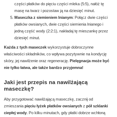
części płatków do pięciu części mleka (5:5), nałóż tę
masę na twarz i pozostaw ją na dziesięć minut.
Maseczka z siemieniem lnianym
: Połącz dwie części
płatków owsianych, dwie części siemienia lnianego i
jedną część wody (2:2:1), nakładaj tę mieszankę przez
dziesięć minut.
Każda z tych maseczek
wykorzystuje dobroczynne
właściwości składników, co wpływa pozytywnie na kondycję
skóry, jej nawilżenie oraz regenerację.
Pielęgnacja może być
nie tylko łatwa, ale także bardzo przyjemna!
Jaki jest przepis na nawilżającą
maseczkę?
Aby przygotować nawilżającą maseczkę, zacznij od
zmieszania
pięciu łyżek płatków owsianych
z
pół szklanki
ciepłej wody
. Po kilku minutach, gdy płatki dobrze wchłoną