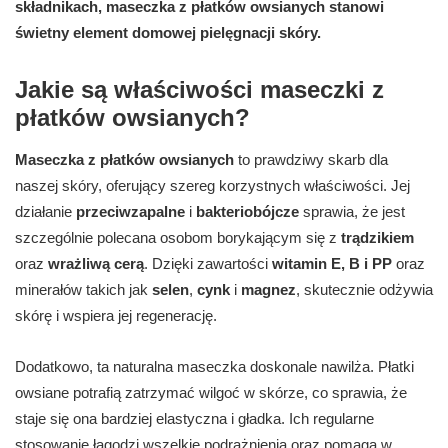
składnikach, maseczka z płatków owsianych stanowi
świetny element domowej pielęgnacji skóry.
Jakie są właściwości maseczki z
płatków owsianych?
Maseczka z płatków owsianych
to prawdziwy skarb dla
naszej skóry, oferujący szereg korzystnych właściwości. Jej
działanie
przeciwzapalne
i
bakteriobójcze
sprawia, że jest
szczególnie polecana osobom borykającym się z
trądzikiem
oraz
wrażliwą cerą
. Dzięki zawartości
witamin E, B i PP
oraz
minerałów takich jak
selen
,
cynk
i
magnez
, skutecznie odżywia
skórę i wspiera jej regenerację.
Dodatkowo, ta naturalna maseczka doskonale nawilża. Płatki
owsiane potrafią zatrzymać wilgoć w skórze, co sprawia, że
staje się ona bardziej elastyczna i gładka. Ich regularne
stosowanie łagodzi wszelkie podrażnienia oraz pomaga w