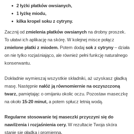
2 łyżki płatków owsianych,
1 łyżkę miodu,
kilka kropel soku z cytryny.
Zacznij od
zmielenia płatków owsianych
na drobny proszek.
To ułatwi ich aplikację na skórę. W kolejnej misce połącz
zmielone płatki z miodem.
Potem dodaj
sok z cytryny
– działa
on nie tylko rozjaśniająco, ale również pełni funkcję naturalnego
konserwantu.
Dokładnie wymieszaj wszystkie składniki, aż uzyskasz gładką
masę. Następnie
nałóż ją równomiernie na oczyszczoną
twarz,
pamiętając o omijaniu okolic oczu. Pozostaw maseczkę
na około
15-20 minut,
a potem spłucz letnią wodą.
Regularne stosowanie tej maseczki przyczyni się do
nawilżenia i rozjaśnienia cery.
W rezultacie Twoja skóra
stanie się gładka i promienna.