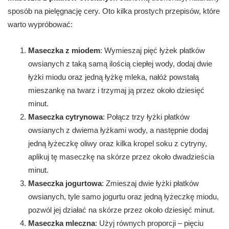
sposób na pielęgnację cery. Oto kilka prostych przepisów, które
warto wypróbować:
Maseczka z miodem
: Wymieszaj pięć łyżek płatków
owsianych z taką samą ilością ciepłej wody, dodaj dwie
łyżki miodu oraz jedną łyżkę mleka, nałóż powstałą
mieszankę na twarz i trzymaj ją przez około dziesięć
minut.
Maseczka cytrynowa
: Połącz trzy łyżki płatków
owsianych z dwiema łyżkami wody, a następnie dodaj
jedną łyżeczkę oliwy oraz kilka kropel soku z cytryny,
aplikuj tę maseczkę na skórze przez około dwadzieścia
minut.
Maseczka jogurtowa
: Zmieszaj dwie łyżki płatków
owsianych, tyle samo jogurtu oraz jedną łyżeczkę miodu,
pozwól jej działać na skórze przez około dziesięć minut.
Maseczka mleczna
: Użyj równych proporcji – pięciu