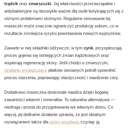
trądzik
oraz
zmarszczki
. Jej właściwości przeciwzapalne i
antybakteryjne są niezwykle ważne dla osób borykających się z
różnymi problemami skórnymi. Regularne stosowanie tej
maseczki może znacznie ograniczyć produkcję sebum, co w
rezultacie zmniejsza ryzyko powstawania nowych wyprysków.
Zawarte w niej składniki odżywcze, w tym
cynk
, przyspieszają
proces gojenia się istniejących zmian trądzikowych oraz
wspierają regenerację skóry. Jeśli chodzi o zmarszczki,
działanie wygładzające
płatków owsianych potrafi spowolnić
proces starzenia, poprawiając elastyczność i nawilżenie cery.
Dodatkowo maseczka doskonale nawilża dzięki bogatej
zawartości witamin i minerałów. To naturalna alternatywa —
niedroga i prosta do przygotowania we własnym domu. Co
więcej, jej delikatne działanie sprawia, że jest idealnym
rozwiązaniem także dla
skóry wrażliwej
, czyniąc ją