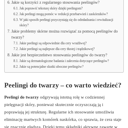
Jakie są korzyści z regularnego stosowania peelingów?
Jak poprawić teksturę skóry dzięki peelingom?
Jak peelingi mogą pomóc w redukcji przebarwień i zaskórników?
W jaki sposób peelingi przyczyniają się do odmładzania i rewitalizacji
skóry?
Jakie problemy skórne można rozwiązać za pomocą peelingów do
twarzy?
Jakie peelingi są odpowiednie dla cery wrażliwej?
Jakie peelingi są najlepsze dla cery tłustej i trądzikowej?
Jakie jest bezpieczeństwo stosowania peelingów do twarzy?
Jakie są dermatologiczne badania i zalecenia dotyczące peelingów?
Jakie są potencjalne skutki uboczne peelingów?
Peelingi do twarzy – co warto wiedzieć?
Peelingi do twarzy
odgrywają istotną rolę w codziennej
pielęgnacji skóry, ponieważ skutecznie oczyszczają ją i
poprawiają jej strukturę. Regularne ich stosowanie umożliwia
eliminację martwych komórek naskórka, co sprawia, że cera staje
się znacznie gładsza. Dzięki temu składniki aktywne zawarte w