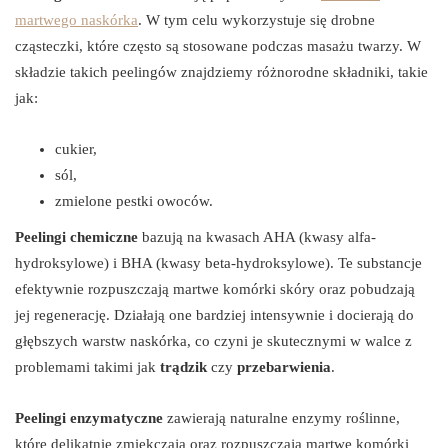
martwego naskórka
. W tym celu wykorzystuje się drobne
cząsteczki, które często są stosowane podczas masażu twarzy. W
składzie takich peelingów znajdziemy różnorodne składniki, takie
jak:
cukier,
sól,
zmielone pestki owoców.
Peelingi chemiczne
bazują na kwasach AHA (kwasy alfa-
hydroksylowe) i BHA (kwasy beta-hydroksylowe). Te substancje
efektywnie rozpuszczają martwe komórki skóry oraz pobudzają
jej regenerację. Działają one bardziej intensywnie i docierają do
głębszych warstw naskórka, co czyni je skutecznymi w walce z
problemami takimi jak
trądzik
czy
przebarwienia
.
Peelingi enzymatyczne
zawierają naturalne enzymy roślinne,
które delikatnie zmiękczają oraz rozpuszczają martwe komórki