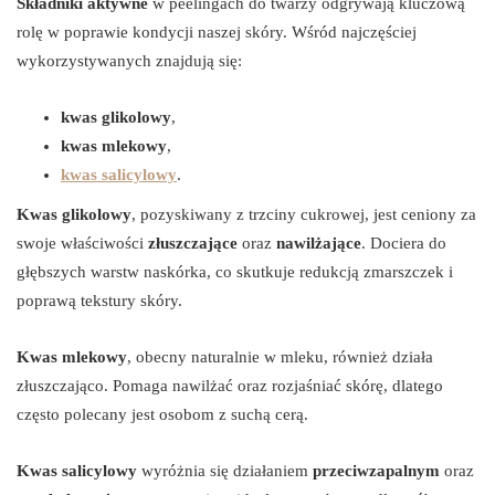
Składniki aktywne
w peelingach do twarzy odgrywają kluczową
rolę w poprawie kondycji naszej skóry. Wśród najczęściej
wykorzystywanych znajdują się:
kwas glikolowy
,
kwas mlekowy
,
kwas salicylowy
.
Kwas glikolowy
, pozyskiwany z trzciny cukrowej, jest ceniony za
swoje właściwości
złuszczające
oraz
nawilżające
. Dociera do
głębszych warstw naskórka, co skutkuje redukcją zmarszczek i
poprawą tekstury skóry.
Kwas mlekowy
, obecny naturalnie w mleku, również działa
złuszczająco. Pomaga nawilżać oraz rozjaśniać skórę, dlatego
często polecany jest osobom z suchą cerą.
Kwas salicylowy
wyróżnia się działaniem
przeciwzapalnym
oraz