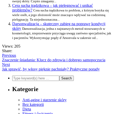
swojej skóry. Często zmagamy...
Cera sucha trądzikowa – jak pielęgnować i unikać
problemów?
Cera sucha trądzikowa to problem, z którym boryka się
wiele osób, a jego złożoność może znacząco wpływać na codzienną
pielęgnację. Ta niejednoznaczna...
Darsonwalizacja – skuteczny zabieg na poprawę kondycji
skóry
Darsonwalizacja, jedna z najstarszych metod stosowanych w
kosmetologii, nieprzerwanie przyciąga uwagę zarówno specjalistów, jak
i pacjentów. Wykorzystując prądy d’Arsonvala w zakresie od...
Views: 205
Share:
Previous
Znaczenie śniadania: Klucz do zdrowia i dobrego samopoczucia
Next
Jak sprawić, by włosy pięknie pachniały? Praktyczne porady
Kategorie
Anti-aging i starzenie skóry
Bez kategorii
Dieta
Fitness i ćwiczenia