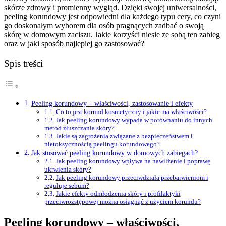
skórze zdrowy i promienny wygląd. Dzięki swojej uniwersalności,
peeling korundowy jest odpowiedni dla każdego typu cery, co czyni
go doskonałym wyborem dla osób pragnących zadbać o swoją
skórę w domowym zaciszu. Jakie korzyści niesie ze sobą ten zabieg
oraz w jaki sposób najlepiej go zastosować?
Spis treści
Peeling korundowy – właściwości, zastosowanie i efekty
Co to jest korund kosmetyczny i jakie ma właściwości?
Jak peeling korundowy wypada w porównaniu do innych
metod złuszczania skóry?
Jakie są zagrożenia związane z bezpieczeństwem i
nietoksycznością peelingu korundowego?
Jak stosować peeling korundowy w domowych zabiegach?
Jak peeling korundowy wpływa na nawilżenie i poprawę
ukrwienia skóry?
Jak peeling korundowy przeciwdziała przebarwieniom i
reguluje sebum?
Jakie efekty odmłodzenia skóry i profilaktyki
przeciwrozstępowej można osiągnąć z użyciem korundu?
Peeling korundowy – właściwości,