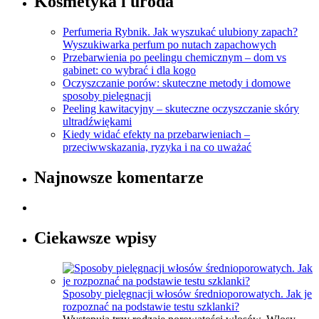
Kosmetyka i uroda
Perfumeria Rybnik. Jak wyszukać ulubiony zapach?
Wyszukiwarka perfum po nutach zapachowych
Przebarwienia po peelingu chemicznym – dom vs
gabinet: co wybrać i dla kogo
Oczyszczanie porów: skuteczne metody i domowe
sposoby pielęgnacji
Peeling kawitacyjny – skuteczne oczyszczanie skóry
ultradźwiękami
Kiedy widać efekty na przebarwieniach –
przeciwwskazania, ryzyka i na co uważać
Najnowsze komentarze
Ciekawsze wpisy
Sposoby pielęgnacji włosów średnioporowatych. Jak je
rozpoznać na podstawie testu szklanki?