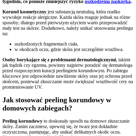
tygodniu, co pomoże zmniejszyć ryzyko
uszkodzenia naskórka
.
Korund kosmetyczny
jest substancją neutralną, która rzadko
wywołuje reakcje alergiczne. Każda skóra reaguje jednak na różne
sposoby; dlatego przed pierwszym użyciem warto przeprowadzić
mały test na skórze. Dodatkowo, należy unikać stosowania peelingu
na:
uszkodzonych fragmentach ciała,
w okolicach oczu, gdzie skóra jest szczególnie wrażliwa.
Osoby borykające się z problemami dermatologicznymi
, takimi
jak trądzik czy egzema, powinny najpierw poradzić się dermatologa
przed rozpoczęciem kuracji peelingiem korundowym. Po zabiegu
kluczowe jest odpowiednie nawilżenie skóry oraz jej ochrona przed
słońcem, ponieważ złuszczanie może zwiększać wrażliwość cery na
promieniowanie UV.
Jak stosować peeling korundowy w
domowych zabiegach?
Peeling korundowy
to doskonały sposób na domowe złuszczanie
skóry. Zanim zaczniesz, upewnij się, że twarz jest dokładnie
oczyszczona, pamiętając, aby unikać delikatnych okolic oczu.