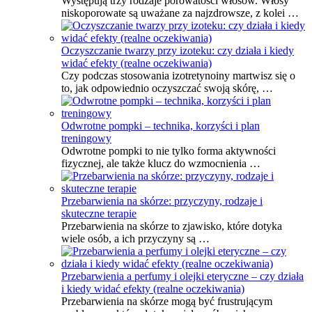
Występują trzy rodzaje porowatości włosów. Włosy
niskoporowate są uważane za najzdrowsze, z kolei …
Oczyszczanie twarzy przy izoteku: czy działa i kiedy
widać efekty (realne oczekiwania)
Czy podczas stosowania izotretynoiny martwisz się o
to, jak odpowiednio oczyszczać swoją skórę, …
Odwrotne pompki – technika, korzyści i plan
treningowy
Odwrotne pompki to nie tylko forma aktywności
fizycznej, ale także klucz do wzmocnienia …
Przebarwienia na skórze: przyczyny, rodzaje i
skuteczne terapie
Przebarwienia na skórze to zjawisko, które dotyka
wiele osób, a ich przyczyny są …
Przebarwienia a perfumy i olejki eteryczne – czy działa
i kiedy widać efekty (realne oczekiwania)
Przebarwienia na skórze mogą być frustrującym