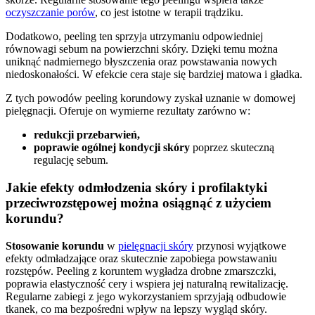
oczyszczanie porów
, co jest istotne w terapii trądziku.
Dodatkowo, peeling ten sprzyja utrzymaniu odpowiedniej
równowagi sebum na powierzchni skóry. Dzięki temu można
uniknąć nadmiernego błyszczenia oraz powstawania nowych
niedoskonałości. W efekcie cera staje się bardziej matowa i gładka.
Z tych powodów peeling korundowy zyskał uznanie w domowej
pielęgnacji. Oferuje on wymierne rezultaty zarówno w:
redukcji przebarwień,
poprawie ogólnej kondycji skóry
poprzez skuteczną
regulację sebum.
Jakie efekty odmłodzenia skóry i profilaktyki
przeciwrozstępowej można osiągnąć z użyciem
korundu?
Stosowanie korundu
w
pielęgnacji skóry
przynosi wyjątkowe
efekty odmładzające oraz skutecznie zapobiega powstawaniu
rozstępów. Peeling z koruntem wygładza drobne zmarszczki,
poprawia elastyczność cery i wspiera jej naturalną rewitalizację.
Regularne zabiegi z jego wykorzystaniem sprzyjają odbudowie
tkanek, co ma bezpośredni wpływ na lepszy wygląd skóry.