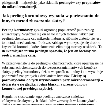
pielęgnacji – najczęściej jako składnik
peelingów
czy
preparatów
do mikrodermabrazji
.
Jak peeling korundowy wypada w porównaniu do
innych metod złuszczania skóry?
Peeling korundowy
zyskał ogromną popularność jako zabieg
złuszczający. Wyróżnia się on na tle innych technik, takich jak
peelingi chemiczne czy mikrodermabrazja, głównie dlatego, że jest
to metoda mechaniczna. Podczas zabiegu wykorzystuje się drobne
kryształki korundu, które skutecznie eliminują martwy naskórek.
Ta
delikatniejsza forma peelingu sprawia, że jest on idealny dla
osób z wrażliwą cerą.
W przeciwieństwie do peelingów chemicznych, które opierają się na
substancjach chemicznych do rozpuszczania martwych komórek
skóry, peeling korundowy działa w sposób naturalny i nie wywołuje
podrażnień związanych z działaniem kwasów.
Efekty są
porównywalne do tych uzyskiwanych przy mikrodermabrazji –
skóra staje się gładka i pełna blasku, a proces odnowy
komórkowej przebiega szybciej.
Regularne stosowanie tego peelingu znacząco zwiększa
efektywność aktywnych składników zawartych w kosmetykach.
Już po pierwszym zastosowaniu można dostrzec widoczne