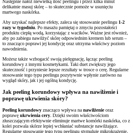
Następnie nałóż niewielką ilość peelingu i przez kilka minut
delikatnie masuj skórę – to skutecznie pomoże w usunięciu
martwego naskórka.
Aby uzyskać najlepsze efekty, zaleca się stosowanie peelingu
1-2
razy w tygodniu
. Po masażu pamiętaj o zmyciu pozostałości
produktu ciepłą wodą, korzystając z wacików. Ważne jest również,
aby po zabiegu nawilżyć skórę odpowiednim kremem lub serum –
to znacząco poprawi jej kondycję oraz utrzyma właściwy poziom
nawodnienia.
Możesz także wzbogacić swoją pielęgnację, łącząc peeling
korundowy z innymi kosmetykami. Taki duet zwiększy jego
skuteczność i przyniesie lepsze rezultaty w trosce o cerę. Regularne
stosowanie tego typu peelingu pozytywnie wpłynie zarówno na
wygląd skóry, jak i jej ogólną kondycję.
Jak peeling korundowy wpływa na nawilżenie i
poprawę ukrwienia skóry?
Peeling korundowy
znacząco wpływa na
nawilżenie
oraz
poprawę
ukrwienia cery
. Dzięki swoim właściwościom
złuszczającym efektywnie eliminuje martwe komórki naskórka, co z
kolei pozwala skórze lepiej wchłaniać substancje nawilżające.
Regularne stosowanie tego typu peelingu stymuluje mikrokrążenie,