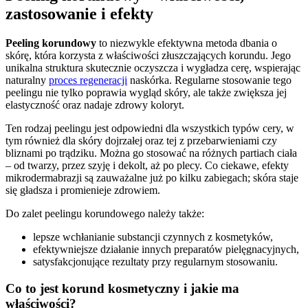
zastosowanie i efekty
Peeling korundowy
to niezwykle efektywna metoda dbania o
skórę, która korzysta z właściwości złuszczających korundu. Jego
unikalna struktura skutecznie oczyszcza i wygładza cerę, wspierając
naturalny
proces regeneracji
naskórka. Regularne stosowanie tego
peelingu nie tylko poprawia wygląd skóry, ale także zwiększa jej
elastyczność oraz nadaje zdrowy koloryt.
Ten rodzaj peelingu jest odpowiedni dla wszystkich typów cery, w
tym również dla skóry dojrzałej oraz tej z przebarwieniami czy
bliznami po trądziku. Można go stosować na różnych partiach ciała
– od twarzy, przez szyję i dekolt, aż po plecy. Co ciekawe, efekty
mikrodermabrazji są zauważalne już po kilku zabiegach; skóra staje
się gładsza i promienieje zdrowiem.
Do zalet peelingu korundowego należy także:
lepsze wchłanianie substancji czynnych z kosmetyków,
efektywniejsze działanie innych preparatów pielęgnacyjnych,
satysfakcjonujące rezultaty przy regularnym stosowaniu.
Co to jest korund kosmetyczny i jakie ma
właściwości?