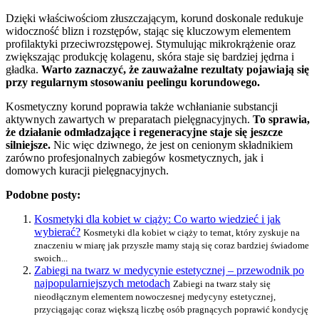
Dzięki właściwościom złuszczającym, korund doskonale redukuje
widoczność blizn i rozstępów, stając się kluczowym elementem
profilaktyki przeciwrozstępowej. Stymulując mikrokrążenie oraz
zwiększając produkcję kolagenu, skóra staje się bardziej jędrna i
gładka.
Warto zaznaczyć, że zauważalne rezultaty pojawiają się
przy regularnym stosowaniu peelingu korundowego.
Kosmetyczny korund poprawia także wchłanianie substancji
aktywnych zawartych w preparatach pielęgnacyjnych.
To sprawia,
że działanie odmładzające i regeneracyjne staje się jeszcze
silniejsze.
Nic więc dziwnego, że jest on cenionym składnikiem
zarówno profesjonalnych zabiegów kosmetycznych, jak i
domowych kuracji pielęgnacyjnych.
Podobne posty:
Kosmetyki dla kobiet w ciąży: Co warto wiedzieć i jak
wybierać?
Kosmetyki dla kobiet w ciąży to temat, który zyskuje na
znaczeniu w miarę jak przyszłe mamy stają się coraz bardziej świadome
swoich...
Zabiegi na twarz w medycynie estetycznej – przewodnik po
najpopularniejszych metodach
Zabiegi na twarz stały się
nieodłącznym elementem nowoczesnej medycyny estetycznej,
przyciągając coraz większą liczbę osób pragnących poprawić kondycję