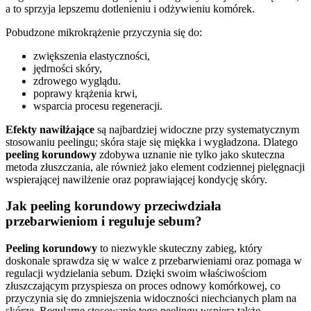
a to sprzyja lepszemu dotlenieniu i odżywieniu komórek.
Pobudzone mikrokrążenie przyczynia się do:
zwiększenia elastyczności,
jędrności skóry,
zdrowego wyglądu.
poprawy krążenia krwi,
wsparcia procesu regeneracji.
Efekty nawilżające
są najbardziej widoczne przy systematycznym
stosowaniu peelingu; skóra staje się miękka i wygładzona. Dlatego
peeling korundowy
zdobywa uznanie nie tylko jako skuteczna
metoda złuszczania, ale również jako element codziennej pielęgnacji
wspierającej nawilżenie oraz poprawiającej kondycję skóry.
Jak peeling korundowy przeciwdziała
przebarwieniom i reguluje sebum?
Peeling korundowy
to niezwykle skuteczny zabieg, który
doskonale sprawdza się w walce z przebarwieniami oraz pomaga w
regulacji wydzielania sebum. Dzięki swoim właściwościom
złuszczającym przyspiesza on proces odnowy komórkowej, co
przyczynia się do zmniejszenia widoczności niechcianych plam na
skórze. Regularne stosowanie tego peelingu wspiera także