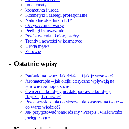
Inne tematy
kosmetyka i uroda
Kosmetyki i zabiegi profesjonalne
Naturalne składniki i DIY
Oczyszczanie twarzy
Peelingi i złuszczanie
Przebarwienia i koloryt skóry
Trendy i nowości w kosmetyce
Uroda męska
Zdrowie
Ostatnie wpisy
Parówki na twarz: Jak działają i jak je stosować?
Aromaterapia – jak olejki eteryczne wpływają na
zdrowie i samopoczucie?
Ćwiczenia kondycyjne: Jak poprawić kondycję
fizyczną i zdrowie?
Przeciwwskazania do stosowania kwasów na twarz –
co warto wiedzieć?
Jak przygotować tonik różany? Przepis i właściwości
pielęgnacyjne