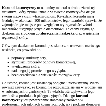
Korund kosmetyczny
to naturalny minerał o drobnoziarnistej
strukturze, który zyskał uznanie w świecie kosmetyków dzięki
swoim niezwykłym właściwościom. Kryształki korundu mają
średnicę w okolicach 100 mikrometrów. Jego twardość sprawia, że
zajmuje drugie miejsce pod względem wytrzymałości wśród
minerałów, ustępując jedynie diamentowi. Te cechy czynią go
doskonałym środkiem do
złuszczania naskórka
oraz wspierania
regeneracji skóry.
Głównym działaniem korundu jest skuteczne usuwanie martwego
naskórka, co prowadzi do:
poprawy struktury cery,
stymulacji procesów odnowy komórkowej,
wygładzenia skóry,
nadanego jej promiennego wyglądu.
bezpieczeństwa dla większości rodzajów cery.
Co istotne, korund jest substancją obojętną i nietoksyczną. Warto
również zauważyć, że korund nie rozpuszcza się ani w wodzie, ani
w substancjach organicznych. Ta właściwość wpływa na jego
trwałość w produktach pielęgnacyjnych. Dlatego
korund
kosmetyczny
jest powszechnie stosowany zarówno w
profesjonalnych salonach kosmetycznych, jak i podczas domowej