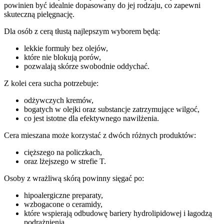
powinien być idealnie dopasowany do jej rodzaju, co zapewni
skuteczną pielęgnację.
Dla osób z cerą tłustą najlepszym wyborem będą:
lekkie formuły bez olejów,
które nie blokują porów,
pozwalają skórze swobodnie oddychać.
Z kolei cera sucha potrzebuje:
odżywczych kremów,
bogatych w olejki oraz substancje zatrzymujące wilgoć,
co jest istotne dla efektywnego nawilżenia.
Cera mieszana może korzystać z dwóch różnych produktów:
cięższego na policzkach,
oraz lżejszego w strefie T.
Osoby z wrażliwą skórą powinny sięgać po:
hipoalergiczne preparaty,
wzbogacone o ceramidy,
które wspierają odbudowę bariery hydrolipidowej i łagodzą
podrażnienia.