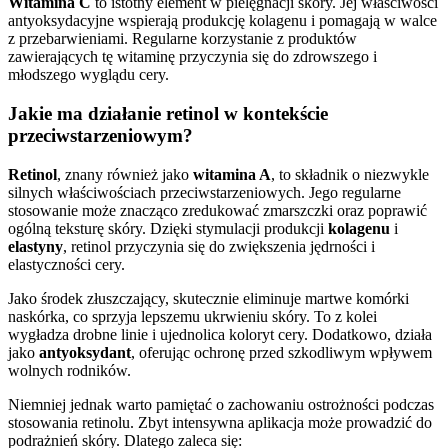
Witamina C
to istotny element w pielęgnacji skóry. Jej właściwości
antyoksydacyjne wspierają produkcję kolagenu i pomagają w walce
z przebarwieniami. Regularne korzystanie z produktów
zawierających tę witaminę przyczynia się do zdrowszego i
młodszego wyglądu cery.
Jakie ma działanie retinol w kontekście
przeciwstarzeniowym?
Retinol
, znany również jako
witamina A
, to składnik o niezwykle
silnych właściwościach przeciwstarzeniowych. Jego regularne
stosowanie może znacząco zredukować zmarszczki oraz poprawić
ogólną teksturę skóry. Dzięki stymulacji produkcji
kolagenu
i
elastyny
, retinol przyczynia się do zwiększenia jędrności i
elastyczności cery.
Jako środek złuszczający, skutecznie eliminuje martwe komórki
naskórka, co sprzyja lepszemu ukrwieniu skóry. To z kolei
wygładza drobne linie i ujednolica koloryt cery. Dodatkowo, działa
jako
antyoksydant
, oferując ochronę przed szkodliwym wpływem
wolnych rodników.
Niemniej jednak warto pamiętać o zachowaniu ostrożności podczas
stosowania retinolu. Zbyt intensywna aplikacja może prowadzić do
podrażnień skóry. Dlatego zaleca się: