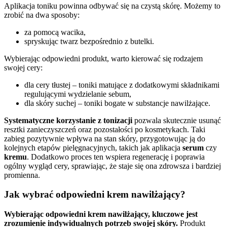
Aplikacja toniku powinna odbywać się na czystą skórę. Możemy to
zrobić na dwa sposoby:
za pomocą wacika,
spryskując twarz bezpośrednio z butelki.
Wybierając odpowiedni produkt, warto kierować się rodzajem
swojej cery:
dla cery tłustej – toniki matujące z dodatkowymi składnikami
regulującymi wydzielanie sebum,
dla skóry suchej – toniki bogate w substancje nawilżające.
Systematyczne korzystanie z tonizacji
pozwala skutecznie usunąć
resztki zanieczyszczeń oraz pozostałości po kosmetykach. Taki
zabieg pozytywnie wpływa na stan skóry, przygotowując ją do
kolejnych etapów pielęgnacyjnych, takich jak aplikacja
serum
czy
kremu
. Dodatkowo proces ten wspiera regenerację i poprawia
ogólny wygląd cery, sprawiając, że staje się ona zdrowsza i bardziej
promienna.
Jak wybrać odpowiedni krem nawilżający?
Wybierając odpowiedni krem nawilżający, kluczowe jest
zrozumienie indywidualnych potrzeb swojej skóry.
Produkt