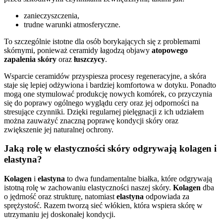
zanieczyszczenia,
trudne warunki atmosferyczne.
To szczególnie istotne dla osób borykających się z problemami
skórnymi, ponieważ ceramidy łagodzą objawy
atopowego
zapalenia skóry
oraz
łuszczycy
.
Wsparcie ceramidów przyspiesza procesy regeneracyjne, a skóra
staje się lepiej odżywiona i bardziej komfortowa w dotyku. Ponadto
mogą one stymulować produkcję nowych komórek, co przyczynia
się do poprawy ogólnego wyglądu cery oraz jej odporności na
stresujące czynniki. Dzięki regularnej pielęgnacji z ich udziałem
można zauważyć znaczną poprawę kondycji skóry oraz
zwiększenie jej naturalnej ochrony.
Jaką rolę w elastyczności skóry odgrywają kolagen i
elastyna?
Kolagen
i
elastyna
to dwa fundamentalne białka, które odgrywają
istotną rolę w zachowaniu elastyczności naszej skóry.
Kolagen
dba
o jędrność oraz strukturę, natomiast
elastyna
odpowiada za
sprężystość. Razem tworzą sieć włókien, która wspiera skórę w
utrzymaniu jej doskonałej kondycji.