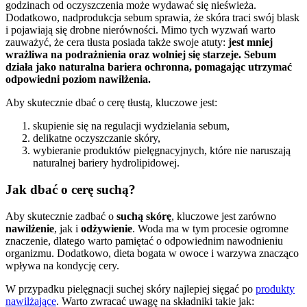
godzinach od oczyszczenia może wydawać się nieświeża.
Dodatkowo, nadprodukcja sebum sprawia, że skóra traci swój blask
i pojawiają się drobne nierówności. Mimo tych wyzwań warto
zauważyć, że cera tłusta posiada także swoje atuty:
jest mniej
wrażliwa na podrażnienia oraz wolniej się starzeje.
Sebum
działa jako naturalna bariera ochronna, pomagając utrzymać
odpowiedni poziom nawilżenia.
Aby skutecznie dbać o cerę tłustą, kluczowe jest:
skupienie się na regulacji wydzielania sebum,
delikatne oczyszczanie skóry,
wybieranie produktów pielęgnacyjnych, które nie naruszają
naturalnej bariery hydrolipidowej.
Jak dbać o cerę suchą?
Aby skutecznie zadbać o
suchą skórę
, kluczowe jest zarówno
nawilżenie
, jak i
odżywienie
. Woda ma w tym procesie ogromne
znaczenie, dlatego warto pamiętać o odpowiednim nawodnieniu
organizmu. Dodatkowo, dieta bogata w owoce i warzywa znacząco
wpływa na kondycję cery.
W przypadku pielęgnacji suchej skóry najlepiej sięgać po
produkty
nawilżające
. Warto zwracać uwagę na składniki takie jak: