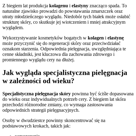
Z biegiem lat produkcja
kolagenu
i
elastyny
znacząco spada. To
naturalne zjawisko prowadzi do powstawania zmarszczek oraz
utraty młodzieńczego wyglądu. Niedobór tych białek może osłabić
strukturę skóry, co skutkuje jej wiotczeniem i mniej atrakcyjnym
wyglądem.
Wykorzystywanie kosmetyków bogatych w
kolagen
i
elastynę
może przyczynić się do regeneracji skóry oraz przeciwdziałać
oznakom starzenia. Odpowiednia pielęgnacja, uwzględniająca te
cenne składniki, jest kluczowa dla zachowania zdrowego i
promiennego wyglądu cery na dłużej.
Jak wygląda specjalistyczna pielęgnacja
w zależności od wieku?
Specjalistyczna pielęgnacja skóry
powinna być ściśle dopasowana
do wieku oraz indywidualnych potrzeb cery. Z biegiem lat skóra
przechodzi różnorodne zmiany, co wymaga zastosowania
odpowiednich strategii pielęgnacyjnych.
Osoby w dwudziestce powinny skoncentrować się na
podstawowych krokach, takich jak: