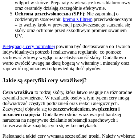
wilgoci w skórze. Preparaty zawierające kwas hialuronowy
oraz ceramidy działają szczególnie efektywnie.
Ochrona przeciwsłoneczna (SPF)
: Nie zapominaj o
codziennym stosowaniu
kremu z filtrem
przeciwsłonecznym
– to ważny krok w prewencji przedwczesnego starzenia się
skóry oraz ochronie przed szkodliwym promieniowaniem
UV.
Pielęgnacja cery normalnej
powinna być dostosowana do Twoich
indywidualnych potrzeb i realizowana regularnie, co pomoże
zachować zdrowy wygląd oraz elastyczność skóry. Dodatkowo
warto zwrócić uwagę na dietę bogatą w witaminy i minerały oraz
zapewnić organizmowi odpowiednią ilość płynów.
Jakie są specyfiki cery wrażliwej?
Cera wrażliwa
to rodzaj skóry, która łatwo reaguje na różnorodne
czynniki zewnętrzne. W rezultacie osoby z tym typem cery mogą
doświadczać częstych podrażnień oraz reakcji alergicznych.
Zazwyczaj objawia się to
zaczerwienieniem, swędzeniem i
uczuciem napięcia
. Dodatkowo skóra wrażliwa jest bardziej
narażona na negatywne działanie substancji zapachowych i
konserwantów znajdujących się w kosmetykach.
Pielęgnacja takiej cery wymaga szczególnej troski. Należy wybierać