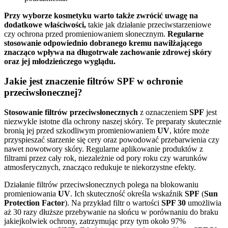
Przy wyborze kosmetyku warto także zwrócić uwagę na
dodatkowe właściwości,
takie jak działanie przeciwstarzeniowe
czy ochrona przed promieniowaniem słonecznym.
Regularne
stosowanie odpowiednio dobranego kremu nawilżającego
znacząco wpływa na długotrwałe zachowanie zdrowej skóry
oraz jej młodzieńczego wyglądu.
Jakie jest znaczenie filtrów SPF w ochronie
przeciwsłonecznej?
Stosowanie filtrów przeciwsłonecznych
z oznaczeniem
SPF
jest
niezwykle istotne dla ochrony naszej skóry. Te preparaty skutecznie
bronią jej przed szkodliwym promieniowaniem
UV
, które może
przyspieszać starzenie się cery oraz powodować przebarwienia czy
nawet nowotwory skóry. Regularne aplikowanie produktów z
filtrami przez cały rok, niezależnie od pory roku czy warunków
atmosferycznych, znacząco redukuje te niekorzystne efekty.
Działanie filtrów przeciwsłonecznych polega na blokowaniu
promieniowania
UV
. Ich skuteczność określa wskaźnik
SPF
(
Sun
Protection Factor
). Na przykład filtr o wartości
SPF 30
umożliwia
aż 30 razy dłuższe przebywanie na słońcu w porównaniu do braku
jakiejkolwiek ochrony, zatrzymując przy tym około 97%