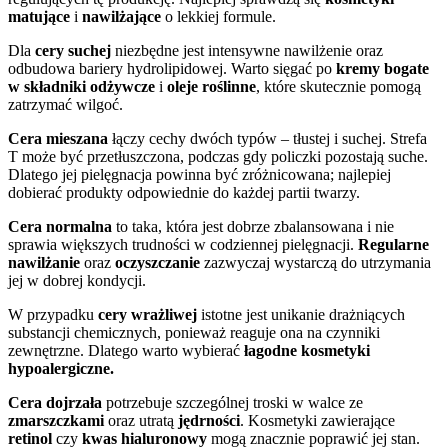
matujące
i
nawilżające
o lekkiej formule.
Dla
cery suchej
niezbędne jest intensywne nawilżenie oraz
odbudowa bariery hydrolipidowej. Warto sięgać po
kremy bogate
w składniki odżywcze
i
oleje roślinne
, które skutecznie pomogą
zatrzymać wilgoć.
Cera mieszana
łączy cechy dwóch typów – tłustej i suchej. Strefa
T może być przetłuszczona, podczas gdy policzki pozostają suche.
Dlatego jej pielęgnacja powinna być zróżnicowana; najlepiej
dobierać produkty odpowiednie do każdej partii twarzy.
Cera normalna
to taka, która jest dobrze zbalansowana i nie
sprawia większych trudności w codziennej pielęgnacji.
Regularne
nawilżanie
oraz
oczyszczanie
zazwyczaj wystarczą do utrzymania
jej w dobrej kondycji.
W przypadku
cery wrażliwej
istotne jest unikanie drażniących
substancji chemicznych, ponieważ reaguje ona na czynniki
zewnętrzne. Dlatego warto wybierać
łagodne kosmetyki
hypoalergiczne.
Cera dojrzała
potrzebuje szczególnej troski w walce ze
zmarszczkami
oraz utratą
jędrności
. Kosmetyki zawierające
retinol
czy
kwas hialuronowy
mogą znacznie poprawić jej stan.