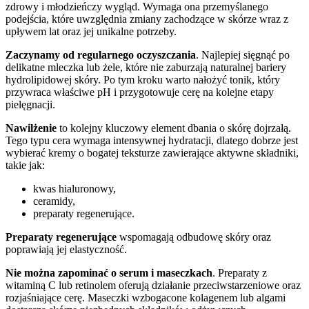
zdrowy i młodzieńczy wygląd. Wymaga ona przemyślanego
podejścia, które uwzględnia zmiany zachodzące w skórze wraz z
upływem lat oraz jej unikalne potrzeby.
Zaczynamy od regularnego oczyszczania
. Najlepiej sięgnąć po
delikatne mleczka lub żele, które nie zaburzają naturalnej bariery
hydrolipidowej skóry. Po tym kroku warto nałożyć tonik, który
przywraca właściwe pH i przygotowuje cerę na kolejne etapy
pielęgnacji.
Nawilżenie
to kolejny kluczowy element dbania o skórę dojrzałą.
Tego typu cera wymaga intensywnej hydratacji, dlatego dobrze jest
wybierać kremy o bogatej teksturze zawierające aktywne składniki,
takie jak:
kwas hialuronowy,
ceramidy,
preparaty regenerujące.
Preparaty regenerujące
wspomagają odbudowę skóry oraz
poprawiają jej elastyczność.
Nie można zapominać o serum i maseczkach
. Preparaty z
witaminą C lub retinolem oferują działanie przeciwstarzeniowe oraz
rozjaśniające cerę. Maseczki wzbogacone kolagenem lub algami