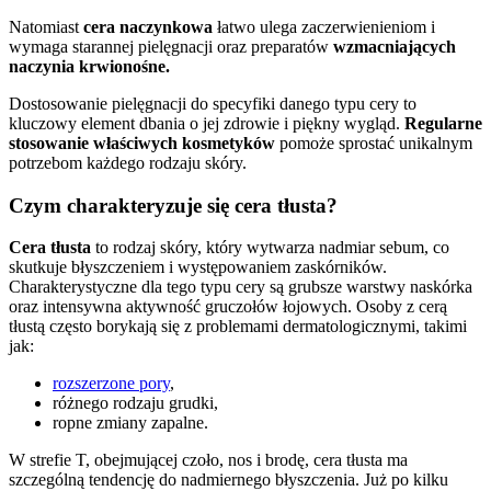
Natomiast
cera naczynkowa
łatwo ulega zaczerwienieniom i
wymaga starannej pielęgnacji oraz preparatów
wzmacniających
naczynia krwionośne.
Dostosowanie pielęgnacji do specyfiki danego typu cery to
kluczowy element dbania o jej zdrowie i piękny wygląd.
Regularne
stosowanie właściwych kosmetyków
pomoże sprostać unikalnym
potrzebom każdego rodzaju skóry.
Czym charakteryzuje się cera tłusta?
Cera tłusta
to rodzaj skóry, który wytwarza nadmiar sebum, co
skutkuje błyszczeniem i występowaniem zaskórników.
Charakterystyczne dla tego typu cery są grubsze warstwy naskórka
oraz intensywna aktywność gruczołów łojowych. Osoby z cerą
tłustą często borykają się z problemami dermatologicznymi, takimi
jak:
rozszerzone pory
,
różnego rodzaju grudki,
ropne zmiany zapalne.
W strefie T, obejmującej czoło, nos i brodę, cera tłusta ma
szczególną tendencję do nadmiernego błyszczenia. Już po kilku