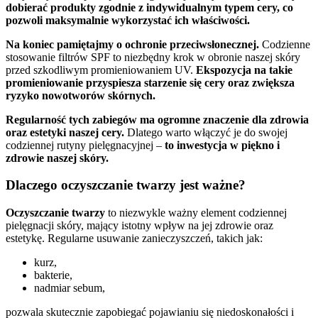
dobierać produkty zgodnie z indywidualnym typem cery, co
pozwoli maksymalnie wykorzystać ich właściwości.
Na koniec pamiętajmy o ochronie przeciwsłonecznej.
Codzienne
stosowanie filtrów SPF to niezbędny krok w obronie naszej skóry
przed szkodliwym promieniowaniem UV.
Ekspozycja na takie
promieniowanie przyspiesza starzenie się cery oraz zwiększa
ryzyko nowotworów skórnych.
Regularność tych zabiegów ma ogromne znaczenie dla zdrowia
oraz estetyki naszej cery.
Dlatego warto włączyć je do swojej
codziennej rutyny pielęgnacyjnej –
to inwestycja w piękno i
zdrowie naszej skóry.
Dlaczego oczyszczanie twarzy jest ważne?
Oczyszczanie twarzy
to niezwykle ważny element codziennej
pielęgnacji skóry, mający istotny wpływ na jej zdrowie oraz
estetykę. Regularne usuwanie zanieczyszczeń, takich jak:
kurz,
bakterie,
nadmiar sebum,
pozwala skutecznie zapobiegać pojawianiu się niedoskonałości i