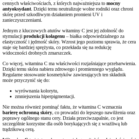
cennych właściwościach, z których najważniejsza to
mocny
antyoksydant
. Dzięki temu neutralizuje wolne rodniki oraz chroni
skórę przed szkodliwym działaniem promieni UV i
zanieczyszczeniami.
Jednym z kluczowych atutów witaminy C jest jej zdolność do
stymulacji
produkcji kolagenu
– białka odpowiedzialnego za
elastyczność i jędrność skóry. Wzrost jego poziomu sprawia, że cera
staje się bardziej sprężysta, co przekłada się na redukcję
widoczności drobnych zmarszczek.
Co więcej, witamina C ma właściwości rozjaśniające przebarwienia.
Dzięki temu skóra nabiera zdrowego i promiennego wyglądu.
Regularne stosowanie kosmetyków zawierających ten składnik
może przyczynić się do:
wyrównania kolorytu,
zmniejszenia hiperpigmentacji.
Nie można również pominąć faktu, że witamina C wzmacnia
barierę ochronną skóry
, co prowadzi do lepszego nawilżenia oraz
poprawy ogólnego stanu cery. Działa przeciwzapalnie, co jest
szczególnie korzystne dla osób borykających się z wrażliwą lub
trądzikową cerą.