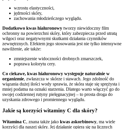
wzrostu elastyczności,
jędrności skóry,
zachowania młodzieńczego wyglądu.
Dodatkowo kwas hialuronowy
tworzy niewidoczny film
ochronny na powierzchni skóry, który zabezpiecza przed utratą
wilgoci oraz negatywnymi skutkami działania czynników
zewnętrznych. Efektem jego stosowania jest nie tylko intensywne
nawilżenie, ale także:
zmniejszenie widoczności drobnych zmarszczek,
poprawa kolorytu cery.
Co ciekawe, kwas hialuronowy występuje naturalnie w
organizmie
, zwłaszcza w skórze i stawach. Jego zdolność do
wiązania dużej ilości wody sprawia, że skóra staje się sprężysta i
mniej podatna na oznaki starzenia. Dlatego warto włączyć go do
swojej codziennej rutyny pielęgnacyjnej – to prosta droga do
uzyskania zdrowego i promiennego wyglądu.
Jakie są korzyści witaminy C dla skóry?
Witamina C
, znana także jako
kwas askorbinowy
, ma wiele
korzyści dla naszej skóry. Jej działanie opiera się na licznych