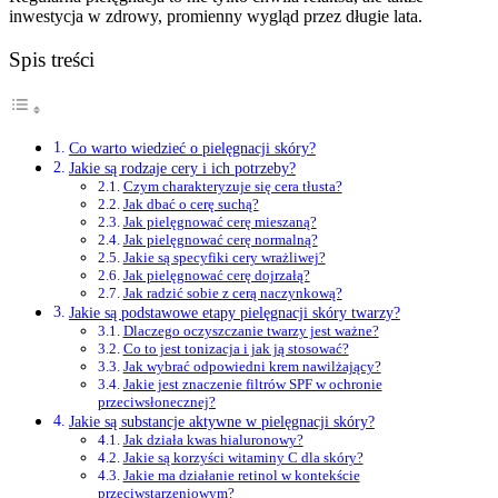
inwestycja w zdrowy, promienny wygląd przez długie lata.
Spis treści
Co warto wiedzieć o pielęgnacji skóry?
Jakie są rodzaje cery i ich potrzeby?
Czym charakteryzuje się cera tłusta?
Jak dbać o cerę suchą?
Jak pielęgnować cerę mieszaną?
Jak pielęgnować cerę normalną?
Jakie są specyfiki cery wrażliwej?
Jak pielęgnować cerę dojrzałą?
Jak radzić sobie z cerą naczynkową?
Jakie są podstawowe etapy pielęgnacji skóry twarzy?
Dlaczego oczyszczanie twarzy jest ważne?
Co to jest tonizacja i jak ją stosować?
Jak wybrać odpowiedni krem nawilżający?
Jakie jest znaczenie filtrów SPF w ochronie
przeciwsłonecznej?
Jakie są substancje aktywne w pielęgnacji skóry?
Jak działa kwas hialuronowy?
Jakie są korzyści witaminy C dla skóry?
Jakie ma działanie retinol w kontekście
przeciwstarzeniowym?