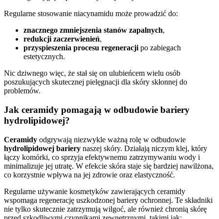
Regularne stosowanie niacynamidu może prowadzić do:
znacznego zmniejszenia stanów zapalnych
,
redukcji zaczerwienień
,
przyspieszenia procesu regeneracji
po zabiegach
estetycznych.
Nic dziwnego więc, że stał się on ulubieńcem wielu osób
poszukujących skutecznej pielęgnacji dla skóry skłonnej do
problemów.
Jak ceramidy pomagają w odbudowie bariery
hydrolipidowej?
Ceramidy
odgrywają niezwykle ważną rolę w odbudowie
hydrolipidowej bariery
naszej skóry. Działają niczym klej, który
łączy komórki, co sprzyja efektywnemu zatrzymywaniu wody i
minimalizuje jej utratę. W efekcie skóra staje się bardziej nawilżona,
co korzystnie wpływa na jej zdrowie oraz elastyczność.
Regularne używanie kosmetyków zawierających ceramidy
wspomaga regenerację uszkodzonej bariery ochronnej. Te składniki
nie tylko skutecznie zatrzymują wilgoć, ale również chronią skórę
przed szkodliwymi czynnikami zewnętrznymi, takimi jak: