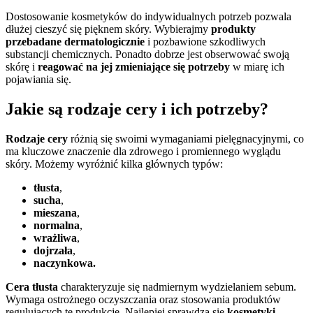
Dostosowanie kosmetyków do indywidualnych potrzeb pozwala
dłużej cieszyć się pięknem skóry. Wybierajmy
produkty
przebadane dermatologicznie
i pozbawione szkodliwych
substancji chemicznych. Ponadto dobrze jest obserwować swoją
skórę i
reagować na jej zmieniające się potrzeby
w miarę ich
pojawiania się.
Jakie są rodzaje cery i ich potrzeby?
Rodzaje cery
różnią się swoimi wymaganiami pielęgnacyjnymi, co
ma kluczowe znaczenie dla zdrowego i promiennego wyglądu
skóry. Możemy wyróżnić kilka głównych typów:
tłusta
,
sucha
,
mieszana
,
normalna
,
wrażliwa
,
dojrzała
,
naczynkowa.
Cera tłusta
charakteryzuje się nadmiernym wydzielaniem sebum.
Wymaga ostrożnego oczyszczania oraz stosowania produktów
regulujących tę produkcję. Najlepiej sprawdzą się
kosmetyki