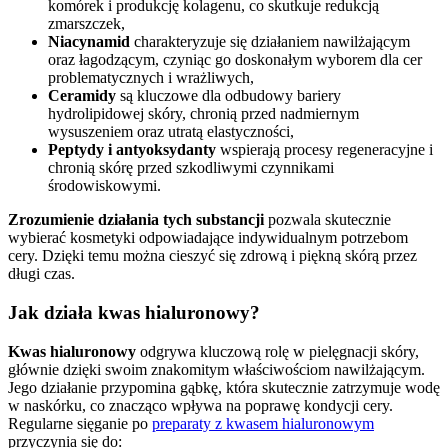
komórek i produkcję kolagenu, co skutkuje redukcją
zmarszczek,
Niacynamid
charakteryzuje się działaniem nawilżającym
oraz łagodzącym, czyniąc go doskonałym wyborem dla cer
problematycznych i wrażliwych,
Ceramidy
są kluczowe dla odbudowy bariery
hydrolipidowej skóry, chronią przed nadmiernym
wysuszeniem oraz utratą elastyczności,
Peptydy i antyoksydanty
wspierają procesy regeneracyjne i
chronią skórę przed szkodliwymi czynnikami
środowiskowymi.
Zrozumienie działania tych substancji
pozwala skutecznie
wybierać kosmetyki odpowiadające indywidualnym potrzebom
cery. Dzięki temu można cieszyć się zdrową i piękną skórą przez
długi czas.
Jak działa kwas hialuronowy?
Kwas hialuronowy
odgrywa kluczową rolę w pielęgnacji skóry,
głównie dzięki swoim znakomitym właściwościom nawilżającym.
Jego działanie przypomina gąbkę, która skutecznie zatrzymuje wodę
w naskórku, co znacząco wpływa na poprawę kondycji cery.
Regularne sięganie po
preparaty z kwasem hialuronowym
przyczynia się do: