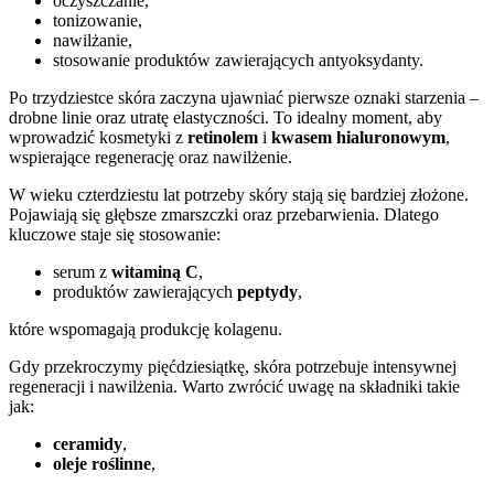
oczyszczanie,
tonizowanie,
nawilżanie,
stosowanie produktów zawierających antyoksydanty.
Po trzydziestce skóra zaczyna ujawniać pierwsze oznaki starzenia –
drobne linie oraz utratę elastyczności. To idealny moment, aby
wprowadzić kosmetyki z
retinolem
i
kwasem hialuronowym
,
wspierające regenerację oraz nawilżenie.
W wieku czterdziestu lat potrzeby skóry stają się bardziej złożone.
Pojawiają się głębsze zmarszczki oraz przebarwienia. Dlatego
kluczowe staje się stosowanie:
serum z
witaminą C
,
produktów zawierających
peptydy
,
które wspomagają produkcję kolagenu.
Gdy przekroczymy pięćdziesiątkę, skóra potrzebuje intensywnej
regeneracji i nawilżenia. Warto zwrócić uwagę na składniki takie
jak:
ceramidy
,
oleje roślinne
,