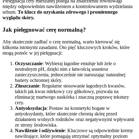
Pielęgnacja cery mieszanej polega na znalezieniu równowagi
między odpowiednim nawilżeniem a kontrolowaniem wydzielania
sebum.
To klucz do uzyskania zdrowego i promiennego
wyglądu skóry.
Jak pielęgnować cerę normalną?
Aby skutecznie zadbać o cerę normalną, warto kierować się
kilkoma istotnymi zasadami. Oto pięć kluczowych kroków, które
mogą pomóc w jej pielęgnacji:
Oczyszczanie
: Wybieraj łagodne emulsje lub żele o
neutralnym pH, dzięki nim z łatwością usuniesz
zanieczyszczenia, jednocześnie nie naruszając naturalnej
bariery ochronnej skóry.
Złuszczanie
: Regularne stosowanie łagodnych kwasów,
takich jak kwas mlekowy czy glikolowy, pozwala na
eliminację martwego naskórka i znaczną poprawę tekstury
cery.
Antyoksydacja
: Postaw na kosmetyki bogate w
antyoksydanty, które skutecznie chronią skórę przed
działaniem wolnych rodników oraz negatywnymi wpływami
ze strony środowiska.
Nawilżenie i odżywienie
: Kluczowe są odpowiednie kremy
nawilżające, które pomagają utrzymać optymalny poziom