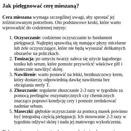
Jak pielęgnować cerę mieszaną?
Cera mieszana
wymaga szczególnej uwagi, aby sprostać jej
zróżnicowanym potrzebom. Oto podstawowe kroki, które warto
wprowadzić do codziennej rutyny:
Oczyszczanie
: codzienne oczyszczanie to fundament
pielęgnacji. Najlepiej sprawdzą się matujące płyny micelarne
lub żele oczyszczające, które nie będą wysuszać delikatnych
obszarów na policzkach.
Tonizacja
: po umyciu twarzy zaleca się użycie łagodnego
toniku lub serum, które pomoże przywrócić właściwe pH i
skutecznie nawilżyć skórę.
Nawilżenie
: warto postawić na lekki, beztłuszczowy krem,
który dostarczy odpowiednią dawkę nawilżenia bez
obciążania strefy T.
Złuszczanie
: regularne złuszczanie 2-3 razy w tygodniu za
pomocą peelingów enzymatycznych czy chemicznych
znacząco poprawi kondycję cery i pomoże zredukować
nadmiar sebum.
Maseczki
: głębokie oczyszczanie za pomocą masek powinno
być integralną częścią pielęgnacji. Ich stosowanie 2-3 razy w
tygodniu odżywi skórę i nada jej matowego wykończenia.