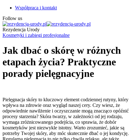
Współpraca i kontakt
Follow us
Rezydencja Urody
Kosmetyki i zabiegi profesjonalne
Jak dbać o skórę w różnych
etapach życia? Praktyczne
porady pielęgnacyjne
Pielęgnacja skóry to kluczowy element codziennej rutyny, który
wpływa na zdrowie oraz wygląd naszej cery. Czy wiesz, że
odpowiednie nawilżenie i oczyszczanie mogą znacząco opóźnić
procesy starzenia? Skóra twarzy, w zależności od jej rodzaju,
wymaga zróżnicowanego podejścia, co sprawia, że dobór
kosmetyków jest niezwykle istotny. Warto zrozumieć, jakie są
potrzeby Twojej skóry, aby móc skutecznie dbać o jej kondycję.
Regularna pielęgnacja to nie tylko chwila relaksu, ale także