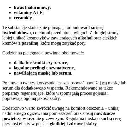
kwas hialuronowy
,
witaminy A i E
,
ceramidy
.
Te substancje skutecznie pomagają odbudować
barierę
hydrolipidową
, co chroni przed utratą wilgoci. Z drugiej strony,
lepiej unikać kosmetyków zawierających
alkohol
oraz ciężkich
kremów z
parafiną
, które mogą zatykać pory.
Codzienna pielęgnacja powinna obejmować:
delikatne środki czyszczące
,
łagodne peelingi enzymatyczne
,
nawilżającą maskę lub serum
.
Po umyciu twarzy korzystnie jest zastosować nawilżającą maskę lub
serum dla dodatkowego wsparcia. Rekomendowane są także
preparaty regenerujące, które wspomagają proces gojenia i
poprawiają ogólną jakość skóry.
Dodatkowo warto zwrócić uwagę na komfort otoczenia – unikaj
nadmiernego ogrzewania pomieszczeń oraz stosuj
nawilżacze
powietrza
w sezonie grzewczym. Regularna troska o
suchą cerę
przynosi efekty w postaci
gładkiej i zdrowej skóry
.