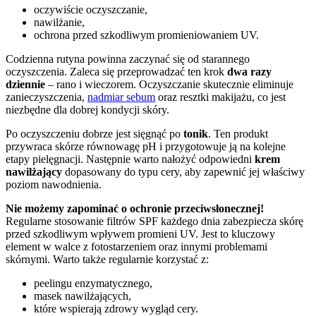
oczywiście oczyszczanie,
nawilżanie,
ochrona przed szkodliwym promieniowaniem UV.
Codzienna rutyna powinna zaczynać się od starannego
oczyszczenia. Zaleca się przeprowadzać ten krok
dwa razy
dziennie
– rano i wieczorem. Oczyszczanie skutecznie eliminuje
zanieczyszczenia,
nadmiar sebum
oraz resztki makijażu, co jest
niezbędne dla dobrej kondycji skóry.
Po oczyszczeniu dobrze jest sięgnąć po
tonik
. Ten produkt
przywraca skórze równowagę pH i przygotowuje ją na kolejne
etapy pielęgnacji. Następnie warto nałożyć odpowiedni
krem
nawilżający
dopasowany do typu cery, aby zapewnić jej właściwy
poziom nawodnienia.
Nie możemy zapominać o ochronie przeciwsłonecznej!
Regularne stosowanie filtrów SPF każdego dnia zabezpiecza skórę
przed szkodliwym wpływem promieni UV. Jest to kluczowy
element w walce z fotostarzeniem oraz innymi problemami
skórnymi. Warto także regularnie korzystać z:
peelingu enzymatycznego,
masek nawilżających,
które wspierają zdrowy wygląd cery.