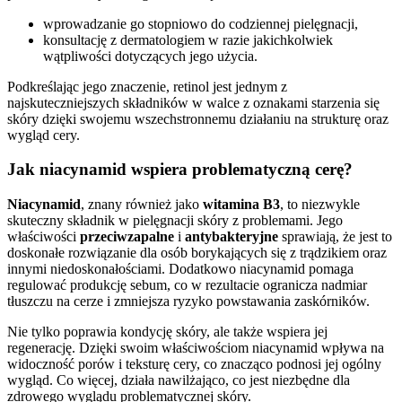
wprowadzanie go stopniowo do codziennej pielęgnacji,
konsultację z dermatologiem w razie jakichkolwiek
wątpliwości dotyczących jego użycia.
Podkreślając jego znaczenie, retinol jest jednym z
najskuteczniejszych składników w walce z oznakami starzenia się
skóry dzięki swojemu wszechstronnemu działaniu na strukturę oraz
wygląd cery.
Jak niacynamid wspiera problematyczną cerę?
Niacynamid
, znany również jako
witamina B3
, to niezwykle
skuteczny składnik w pielęgnacji skóry z problemami. Jego
właściwości
przeciwzapalne
i
antybakteryjne
sprawiają, że jest to
doskonałe rozwiązanie dla osób borykających się z trądzikiem oraz
innymi niedoskonałościami. Dodatkowo niacynamid pomaga
regulować produkcję sebum, co w rezultacie ogranicza nadmiar
tłuszczu na cerze i zmniejsza ryzyko powstawania zaskórników.
Nie tylko poprawia kondycję skóry, ale także wspiera jej
regenerację. Dzięki swoim właściwościom niacynamid wpływa na
widoczność porów i teksturę cery, co znacząco podnosi jej ogólny
wygląd. Co więcej, działa nawilżająco, co jest niezbędne dla
zdrowego wyglądu problematycznej skóry.