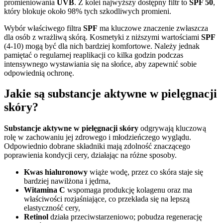
promieniowania
UVB
. Z kolei najwyższy dostępny filtr to
SPF 50
,
który blokuje około 98% tych szkodliwych promieni.
Wybór właściwego filtra
SPF
ma kluczowe znaczenie zwłaszcza
dla osób z wrażliwą skórą. Kosmetyki z niższymi wartościami
SPF
(4-10) mogą być dla nich bardziej komfortowe. Należy jednak
pamiętać o regularnej reaplikacji co kilka godzin podczas
intensywnego wystawiania się na słońce, aby zapewnić sobie
odpowiednią ochronę.
Jakie są substancje aktywne w pielęgnacji
skóry?
Substancje aktywne w pielęgnacji skóry
odgrywają kluczową
rolę w zachowaniu jej zdrowego i młodzieńczego wyglądu.
Odpowiednio dobrane składniki mają zdolność znaczącego
poprawienia kondycji cery, działając na różne sposoby.
Kwas hialuronowy
wiąże wodę, przez co skóra staje się
bardziej nawilżona i jędrna,
Witamina C
wspomaga produkcję kolagenu oraz ma
właściwości rozjaśniające, co przekłada się na lepszą
elastyczność cery,
Retinol
działa przeciwstarzeniowo; pobudza regenerację