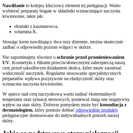
Nawilżanie
to kolejny kluczowy element tej pielęgnacji. Warto
wybierać preparaty bogate w składniki wzmacniające naczynia
krwionośne, takie jak:
ekstrakt z kasztanowca,
witamina K.
Stosując krem nawilżający dwa razy dziennie, można skutecznie
zadbać o odpowiedni poziom wilgoci w skórze.
Nie zapominajmy również o
ochronie przed promieniowaniem
UV
. Kosmetyki z filtrami przeciwsłonecznymi zabezpieczą naszą
cerę przed szkodliwym działaniem słońca, które może zaostrzać
widoczność naczynek. Regularne stosowanie specjalistycznych
preparatów wpływa pozytywnie na elastyczność skóry oraz
wzmacnia naczynia krwionośne.
W opiece nad cerą naczynkową warto unikać ekstremalnych
temperatur oraz sytuacji stresowych, ponieważ mają one negatywny
wpływ na stan skóry. Dobrym pomysłem może być
konsultacja z
dermatologiem
, który pomoże dobrać
odpowiednie produkty
pielęgnacyjne dostosowane do indywidualnych potrzeb naszej
skóry.