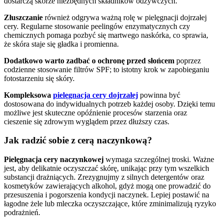
dostarczą skórze niezbędnych składników odżywczych.
Złuszczanie
również odgrywa ważną rolę w pielęgnacji dojrzałej
cery. Regularne stosowanie peelingów enzymatycznych czy
chemicznych pomaga pozbyć się martwego naskórka, co sprawia,
że skóra staje się gładka i promienna.
Dodatkowo warto zadbać o ochronę przed słońcem
poprzez
codzienne stosowanie filtrów SPF; to istotny krok w zapobieganiu
fotostarzeniu się skóry.
Kompleksowa
pielęgnacja cery dojrzałej
powinna być
dostosowana do indywidualnych potrzeb każdej osoby. Dzięki temu
możliwe jest skuteczne opóźnienie procesów starzenia oraz
cieszenie się zdrowym wyglądem przez dłuższy czas.
Jak radzić sobie z cerą naczynkową?
Pielęgnacja cery naczynkowej
wymaga szczególnej troski. Ważne
jest, aby delikatnie oczyszczać skórę, unikając przy tym wszelkich
substancji drażniących. Zrezygnujmy z silnych detergentów oraz
kosmetyków zawierających alkohol, gdyż mogą one prowadzić do
przesuszenia i pogorszenia kondycji naczynek. Lepiej postawić na
łagodne żele lub mleczka oczyszczające, które zminimalizują ryzyko
podrażnień.