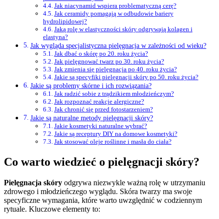
Jak niacynamid wspiera problematyczną cerę?
Jak ceramidy pomagają w odbudowie bariery
hydrolipidowej?
Jaką rolę w elastyczności skóry odgrywają kolagen i
elastyna?
Jak wygląda specjalistyczna pielęgnacja w zależności od wieku?
Jak dbać o skórę po 20. roku życia?
Jak pielęgnować twarz po 30. roku życia?
Jak zmienia się pielęgnacja po 40. roku życia?
Jakie są specyfiki pielęgnacji skóry po 50. roku życia?
Jakie są problemy skórne i ich rozwiązania?
Jak radzić sobie z trądzikiem młodzieńczym?
Jak rozpoznać reakcje alergiczne?
Jak chronić się przed fotostarzeniem?
Jakie są naturalne metody pielęgnacji skóry?
Jakie kosmetyki naturalne wybrać?
Jakie są receptury DIY na domowe kosmetyki?
Jak stosować oleje roślinne i masła do ciała?
Co warto wiedzieć o pielęgnacji skóry?
Pielęgnacja skóry
odgrywa niezwykle ważną rolę w utrzymaniu
zdrowego i młodzieńczego wyglądu. Skóra twarzy ma swoje
specyficzne wymagania, które warto uwzględnić w codziennym
rytuale. Kluczowe elementy to: