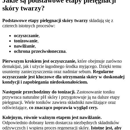
Jakie są podstawowe etapy pielęgnacji
skóry twarzy?
Podstawowe etapy pielęgnacji skóry twarzy
składają się z
czterech istotnych procesów:
oczyszczanie
,
tonizowanie
,
nawilżanie
,
ochrona przeciwsłoneczna
.
Pierwszym krokiem jest oczyszczanie,
które obejmuje zarówno
demakijaż, jak i użycie łagodnego środka myjącego. Dzięki temu
usuniemy zanieczyszczenia oraz nadmiar sebum.
Regularne
oczyszczanie jest kluczowe dla utrzymania skóry w doskonałej
kondycji i zapobiegania niedoskonałościom.
Następnie przechodzimy do tonizacji.
Zastosowanie toniku
przywraca naturalne pH skóry i przygotowuje ją na dalsze etapy
pielęgnacji. Wiele toników zawiera składniki nawilżające oraz
odświeżające,
co znacząco poprawia wygląd cery.
Kolejnym, równie ważnym etapem jest nawilżanie.
Odpowiednio dobrany krem dostarcza niezbędnych składników
odżywczych i wspiera proces regeneracji skóry.
Istotne jest, aby