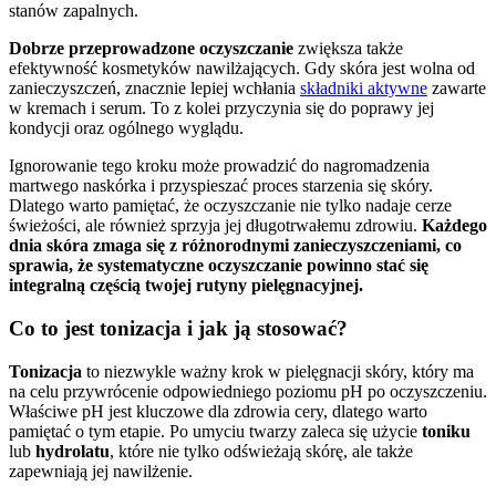
stanów zapalnych.
Dobrze przeprowadzone oczyszczanie
zwiększa także
efektywność kosmetyków nawilżających. Gdy skóra jest wolna od
zanieczyszczeń, znacznie lepiej wchłania
składniki aktywne
zawarte
w kremach i serum. To z kolei przyczynia się do poprawy jej
kondycji oraz ogólnego wyglądu.
Ignorowanie tego kroku może prowadzić do nagromadzenia
martwego naskórka i przyspieszać proces starzenia się skóry.
Dlatego warto pamiętać, że oczyszczanie nie tylko nadaje cerze
świeżości, ale również sprzyja jej długotrwałemu zdrowiu.
Każdego
dnia skóra zmaga się z różnorodnymi zanieczyszczeniami, co
sprawia, że systematyczne oczyszczanie powinno stać się
integralną częścią twojej rutyny pielęgnacyjnej.
Co to jest tonizacja i jak ją stosować?
Tonizacja
to niezwykle ważny krok w pielęgnacji skóry, który ma
na celu przywrócenie odpowiedniego poziomu pH po oczyszczeniu.
Właściwe pH jest kluczowe dla zdrowia cery, dlatego warto
pamiętać o tym etapie. Po umyciu twarzy zaleca się użycie
toniku
lub
hydrolatu
, które nie tylko odświeżają skórę, ale także
zapewniają jej nawilżenie.