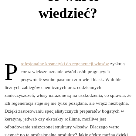
wiedzieć?
P
rofesjonalne kosmetyki do regeneracji włosów
zyskują
coraz większe uznanie wśród osób pragnących
przywrócić swoim pasmom zdrowie i blask. W dobie
licznych zabiegów chemicznych oraz codziennych
zanieczyszczeń, włosy narażone są na uszkodzenia, co sprawia, że
ich regeneracja staje się nie tylko pożądana, ale wręcz niezbędna.
Dzięki zastosowaniu specjalistycznych preparatów bogatych w
keratynę, jedwab czy ekstrakty roślinne, możliwe jest
odbudowanie zniszczonej struktury włosów. Dlaczego warto
sięgnąć po te profesjonalne produkty? Jakie efekty można dzięki