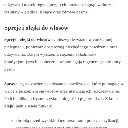
odżywek i masek regeneracyjnych można osiągnąć widoczne
rezultaty – gładkie, lśniące oraz zdrowe pasma.
Spreje i olejki do włosów
Spreje
i
olejki do włosów
są niezwykle ważne w codziennej
pielęgnacji, ponieważ dostarczają niezbędnego nawilżenia oraz
odżywienia. Dzięki wyższemu stężeniu składników
kondycjonujących, skutecznie wspomagają regenerację struktury
pasm.
Spraye
często zawierają substancje nawilżające, które pomagają w
walce z puszeniem się włosów oraz ułatwiają ich rozczesywanie.
Po ich aplikacji fryzura zyskuje objętość i piękny blask. Z kolei
olejki
pełnią wiele funkcji:
chronią przed wysokimi temperaturami podczas stylizacji,
zabezpieczają pasma przed szkodliwym działaniem