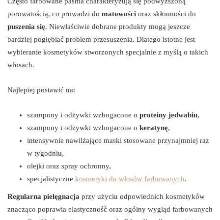
Często farbowane pasma charakteryzują się podwyższoną
porowatością, co prowadzi do
matowości
oraz skłonności do
puszenia się
. Niewłaściwie dobrane produkty mogą jeszcze
bardziej pogłębiać problem przesuszenia. Dlatego istotne jest
wybieranie kosmetyków stworzonych specjalnie z myślą o takich
włosach.
Najlepiej postawić na:
szampony i odżywki wzbogacone o
proteiny jedwabiu
,
szampony i odżywki wzbogacone o
keratynę
,
intensywnie nawilżające maski stosowane przynajmniej raz
w tygodniu,
olejki oraz spray ochronny,
specjalistyczne
kosmetyki do włosów farbowanych
.
Regularna pielęgnacja
przy użyciu odpowiednich kosmetyków
znacząco poprawia elastyczność oraz ogólny wygląd farbowanych