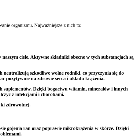
anie organizmu. Najważniejsze z nich to:
e w naszym ciele. Aktywne składniki obecne w tych substancjach są
neutralizują szkodliwe wolne rodniki, co przyczynia się do
ć pozytywnie na zdrowie serca i układu krążenia.
nych suplementów. Dzięki bogactwu witamin, minerałów i innych
lczyć z infekcjami i chorobami.
yki zdrowotnej.
sie gojenia ran oraz poprawie mikrokrążenia w skórze. Dzięki
problemami.