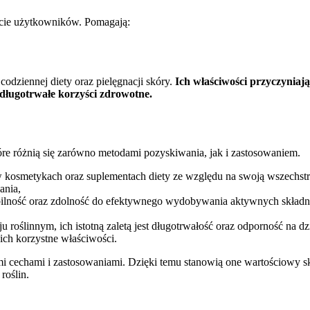
ucie użytkowników. Pomagają:
odziennej diety oraz pielęgnacji skóry.
Ich właściwości przyczyniaj
 długotrwałe korzyści zdrowotne.
tóre różnią się zarówno metodami pozyskiwania, jak i zastosowaniem.
kosmetykach oraz suplementach diety ze względu na swoją wszechstron
ania,
abilność oraz zdolność do efektywnego wydobywania aktywnych składni
eju roślinnym, ich istotną zaletą jest długotrwałość oraz odporność 
ich korzystne właściwości.
i cechami i zastosowaniami. Dzięki temu stanowią one wartościowy sk
roślin.