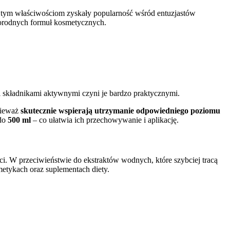
ki tym właściwościom zyskały popularność wśród entuzjastów
żnorodnych formuł kosmetycznych.
i składnikami aktywnymi czyni je bardzo praktycznymi.
nieważ
skutecznie wspierają utrzymanie odpowiedniego poziomu
do
500 ml
– co ułatwia ich przechowywanie i aplikację.
ości. W przeciwieństwie do ekstraktów wodnych, które szybciej tracą
metykach oraz suplementach diety.