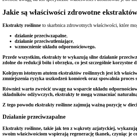
Jakie są właściwości zdrowotne ekstraktów
Ekstrakty roślinne
to skarbnica zdrowotnych właściwości, które mo
działanie przeciwzapalne
,
działanie przeciwutleniające
,
wzmocnienie układu odpornościowego.
Przede wszystkim, ekstrakty te wykazują silne
działanie przeciw
zdolne do redukcji bólu i obrzęku, co jest szczególnie korzystne 
Kolejnym istotnym atutem ekstraktów roślinnych jest
ich właści
zmniejszenia ryzyka uszkodzeń komórek oraz spowalnia proces 
Również warto zwrócić uwagę na
wsparcie układu odpornościo
składników odżywczych, ekstrakty te mogą wzmacniać naturaln
Z tego powodu ekstrakty roślinne zajmują ważną pozycję w dieci
Działanie przeciwzapalne
Ekstrakty roślinne
, takie jak ten z wąkroty azjatyckiej, wykazuj
swoim właściwościom wspierają regenerację tkanek, czyniąc je c