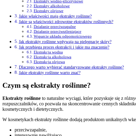
Ekstrakty wodno-glicerynowe
Ekstrakty alkoholowe
Ekstrakty olejowe
Jakie właściwości mają ekstrakty roślinne?
Jakie są właściwości zdrowotne ekstraktów roślinnych?
Działanie przeciwzapalne
Działanie przeciwutleniające
Wsparcie układu odpornościowego
Jak ekstrakty roślinne wpływają na pielęgnację skóry?
Jak przebiega proces ekstrakcji i jakie ma znaczenie?
Ekstrakcja wodna
Ekstrakcja alkoholowa
Ekstrakcja olejowa
Dlaczego warto wybierać standaryzowane ekstrakty roślinne?
Jakie ekstrakty roślinne warto znać?
Czym są ekstrakty roślinne?
Ekstrakty roślinne
to naturalne wyciągi, które pozyskuje się z różny
rozpuszczalników, co pozwala na skoncentrowanie cennych składnik
kosmetycznych i dietetycznych.
W kosmetykach ekstrakty roślinne dodają produktom unikalnych właś
przeciwzapalnie,
intensywnie nawilżająco.