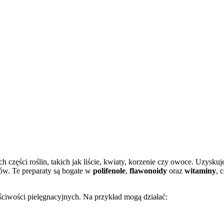
ch części roślin, takich jak liście, kwiaty, korzenie czy owoce. Uzysku
ów. Te preparaty są bogate w
polifenole
,
flawonoidy
oraz
witaminy
, 
ciwości pielęgnacyjnych. Na przykład mogą działać: