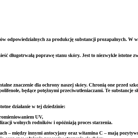
ów odpowiedzialnych za produkcję substancji prozapalnych. W w
eść długotrwałą poprawę stanu skóry. Jest to niezwykle istotne z
alne znaczenie dla ochrony naszej skóry. Chronią one przed szk
polifenole
, będące potężnymi przeciwutleniaczami. Te substancje sk
otne działanie w tej dziedzinie:
promieniowaniem UV,
izacji wolnych rodników i opóźniają proces starzenia.
ach
– między innymi
antocyjany
oraz
witamina C
– mają pozytyw