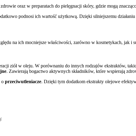
zdrowie oraz w preparatach do pielęgnacji skóry, gdzie mogą znacząco
odatkowo podnosi ich wartość użytkową. Dzięki silniejszemu działani
zględu na ich mocniejsze właściwości, zarówno w kosmetykach, jak i s
eracji ziół w oleju. W porównaniu do innych rodzajów ekstraktów, takic
yjne
. Zawierają bogactwo aktywnych składników, które wspierają zdr
e o
przeciwutleniacze
. Dzięki tym dodatkom ekstrakty olejowe efekty
: