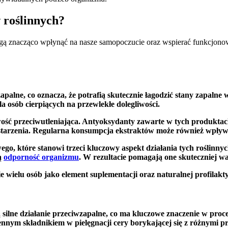
 roślinnych?
gą znacząco wpłynąć na nasze samopoczucie oraz wspierać funkcjonow
zapalne
, co oznacza, że potrafią skutecznie łagodzić stany zapaln
dla osób cierpiących na przewlekłe dolegliwości.
wość przeciwutleniająca
. Antyoksydanty zawarte w tych produktach 
starzenia. Regularna konsumpcja ekstraktów może również wpływa
wego
, które stanowi trzeci kluczowy aspekt działania tych roślin
ą
odporność organizmu
. W rezultacie pomagają one skuteczniej wa
e wielu osób
jako element suplementacji oraz naturalnej profilakt
ą
silne działanie przeciwzapalne
, co ma kluczowe znaczenie w proce
ennym składnikiem w pielęgnacji cery borykającej się z różnymi 