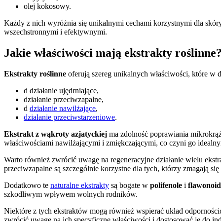
olej kokosowy.
Każdy z nich wyróżnia się unikalnymi cechami korzystnymi dla skóry. 
wszechstronnymi i efektywnymi.
Jakie właściwości mają ekstrakty roślinne
Ekstrakty roślinne
oferują szereg unikalnych właściwości, które w 
d działanie ujędrniające,
działanie przeciwzapalne,
d
działanie nawilżające
,
działanie przeciwstarzeniowe
.
Ekstrakt z wąkroty azjatyckiej
ma zdolność poprawiania mikrokrążen
właściwościami nawilżającymi i zmiękczającymi, co czyni go idealn
Warto również zwrócić uwagę na regeneracyjne działanie wielu ekstr
przeciwzapalne są szczególnie korzystne dla tych, którzy zmagają si
Dodatkowo te
naturalne ekstrakty
są bogate w
polifenole
i
flawonoi
szkodliwym wpływem wolnych rodników.
Niektóre z tych ekstraktów mogą również wspierać układ odpornościo
zwrócić uwagę na ich specyficzne właściwości i dostosować je do i