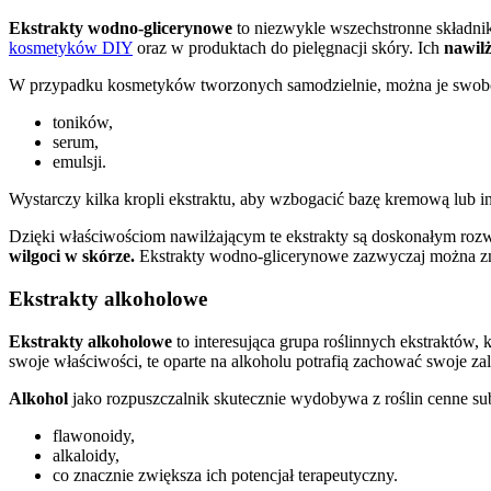
Ekstrakty wodno-glicerynowe
to niezwykle wszechstronne składnik
kosmetyków DIY
oraz w produktach do pielęgnacji skóry. Ich
nawil
W przypadku kosmetyków tworzonych samodzielnie, można je swob
toników,
serum,
emulsji.
Wystarczy kilka kropli ekstraktu, aby wzbogacić bazę kremową lub i
Dzięki właściwościom nawilżającym te ekstrakty są doskonałym roz
wilgoci w skórze.
Ekstrakty wodno-glicerynowe zazwyczaj można zn
Ekstrakty alkoholowe
Ekstrakty alkoholowe
to interesująca grupa roślinnych ekstraktów, 
swoje właściwości, te oparte na alkoholu potrafią zachować swoje za
Alkohol
jako rozpuszczalnik skutecznie wydobywa z roślin cenne sub
flawonoidy,
alkaloidy,
co znacznie zwiększa ich potencjał terapeutyczny.