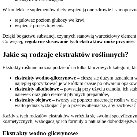
W kontekście suplementów diety wspierają one zdrowie i samopocz
regulować poziom glukozy we krwi,
wspierać proces trawienia.
Dzięki bogactwu substancji czynnych stanowią wartościowy element c
Co więcej,
regularne stosowanie tych ekstraktów może przynieść
Jakie są rodzaje ekstraktów roślinnych?
Ekstrakty roślinne można podzielić na kilka kluczowych kategorii, k
ekstrakty wodno-glicerynowe
– cieszą się dużym uznaniem w 
najlepiej spożytkować je w krótkim czasie po otwarciu opakow
ekstrakty alkoholowe
– powstają przy użyciu etanolu, ich st
nalewek oraz jako element płynnych preparatów,
ekstrakty olejowe
– tworzy się poprzez macerację roślin w ol
warto jednak wzbogacić je o przeciwutleniacze, aby zachować 
Każdy z tych rodzajów ekstraktów wyróżnia się swoimi specyficznym
kosmetycznych, wzbogacając ich formuły o naturalne dobrodziejstwa 
Ekstrakty wodno-glicerynowe