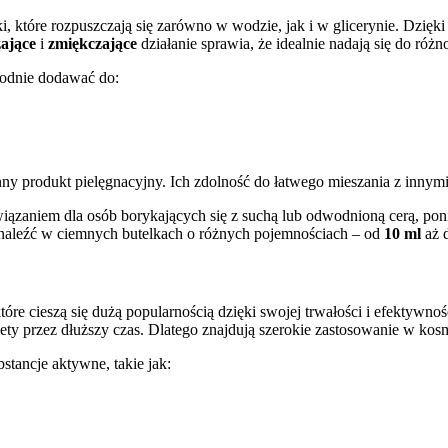
i, które rozpuszczają się zarówno w wodzie, jak i w glicerynie. Dzię
żające
i
zmiękczające
działanie sprawia, że idealnie nadają się do ró
odnie dodawać do:
nny produkt pielęgnacyjny. Ich zdolność do łatwego mieszania z innym
wiązaniem dla osób borykających się z suchą lub odwodnioną cerą, po
aleźć w ciemnych butelkach o różnych pojemnościach – od
10 ml
aż 
które cieszą się dużą popularnością dzięki swojej trwałości i efektywn
lety przez dłuższy czas. Dlatego znajdują szerokie zastosowanie w kos
stancje aktywne, takie jak: