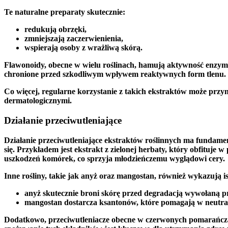
Te naturalne preparaty skutecznie:
redukują obrzęki,
zmniejszają zaczerwienienia,
wspierają osoby z wrażliwą skórą.
Flawonoidy, obecne w wielu roślinach, hamują aktywność enzym
chronione przed szkodliwym wpływem reaktywnych form tlenu.
Co więcej,
regularne korzystanie z takich ekstraktów
może przyni
dermatologicznymi.
Działanie przeciwutleniające
Działanie przeciwutleniające
ekstraktów roślinnych ma fundament
się. Przykładem jest
ekstrakt z zielonej herbaty
, który obfituje w
uszkodzeń komórek, co sprzyja młodzieńczemu wyglądowi cery.
Inne rośliny, takie jak anyż oraz mangostan, również wykazują ist
anyż skutecznie broni skórę przed degradacją wywołaną 
mangostan dostarcza
ksantonów
, które pomagają w neutral
Dodatkowo, przeciwutleniacze obecne w
czerwonych pomarańcz