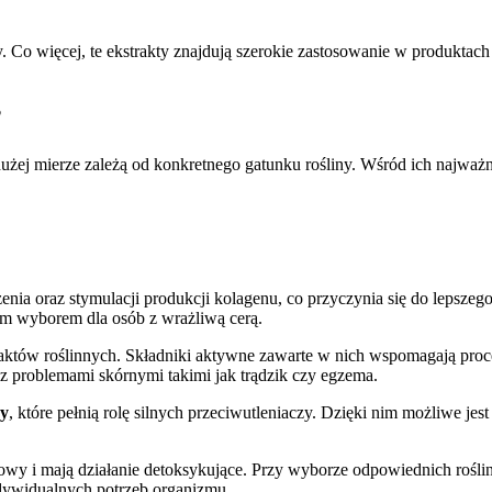
Co więcej, te ekstrakty znajdują szerokie zastosowanie w produktach d
?
dużej mierze zależą od konkretnego gatunku rośliny. Wśród ich najwa
ia oraz stymulacji produkcji kolagenu, co przyczynia się do lepszego
ym wyborem dla osób z wrażliwą cerą.
aktów roślinnych. Składniki aktywne zawarte w nich wspomagają proce
ę z problemami skórnymi takimi jak trądzik czy egzema.
dy
, które pełnią rolę silnych przeciwutleniaczy. Dzięki nim możliwe jes
wy i mają działanie detoksykujące. Przy wyborze odpowiednich roślin
ndywidualnych potrzeb organizmu.