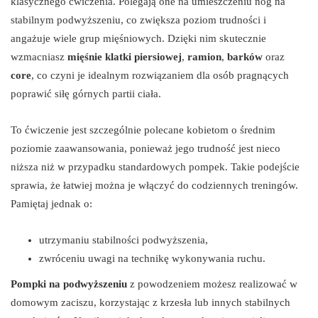
klasycznego ćwiczenia. Polegają one na umieszczeniu nóg na
stabilnym podwyższeniu, co zwiększa poziom trudności i
angażuje wiele grup mięśniowych. Dzięki nim skutecznie
wzmacniasz
mięśnie klatki piersiowej
,
ramion
,
barków
oraz
core
, co czyni je idealnym rozwiązaniem dla osób pragnących
poprawić siłę górnych partii ciała.
To ćwiczenie jest szczególnie polecane kobietom o średnim
poziomie zaawansowania, ponieważ jego trudność jest nieco
niższa niż w przypadku standardowych pompek. Takie podejście
sprawia, że łatwiej można je włączyć do codziennych treningów.
Pamiętaj jednak o:
utrzymaniu stabilności podwyższenia,
zwróceniu uwagi na technikę wykonywania ruchu.
Pompki na podwyższeniu
z powodzeniem możesz realizować w
domowym zaciszu, korzystając z krzesła lub innych stabilnych