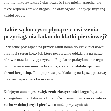
ono nie tylko zwiększyć elastyczność i siłę mięśni brzucha, ale
także wspiera zdrowie kręgosłupa oraz ogólną kondycję fizyczną
każdej osoby.
Jakie są korzyści płynące z ćwiczenia
przyciągania kolan do klatki piersiowej?
Ćwiczenie polegające na przyciąganiu kolan do klatki piersiowej
przynosi szereg korzyści, które pozytywnie oddziałują na nasze
zdrowie oraz kondycję fizyczną. Regularne praktykowanie tego
ruchu
wzmacnia mięśnie brzucha
, co z kolei
stabilizuje ciało i
chroni kręgosłup
. Taka poprawa przekłada się na
lepszą postawę
oraz
zmniejsza ryzyko urazów
.
Kolejnym atutem jest
zwiększenie elastyczności kręgosłupa
, w
szczególności w dolnym odcinku. Ćwiczenie to
rozszerza zakres
ruchu w dolnej części pleców
, co może przyczynić się do
złagodzenia bólu
i
podniesienia komfortu codziennych działań
.