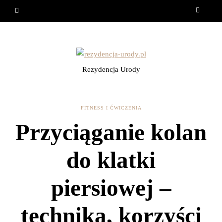
Rezydencja Urody
FITNESS I ĆWICZENIA
Przyciąganie kolan
do klatki
piersiowej –
technika, korzyści