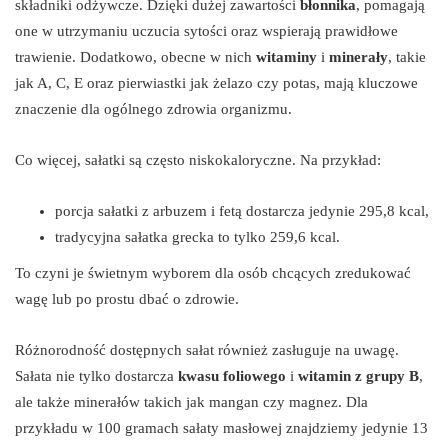
składniki odżywcze. Dzięki dużej zawartości
błonnika
, pomagają
one w utrzymaniu uczucia sytości oraz wspierają prawidłowe
trawienie. Dodatkowo, obecne w nich
witaminy
i
minerały
, takie
jak A, C, E oraz pierwiastki jak żelazo czy potas, mają kluczowe
znaczenie dla ogólnego zdrowia organizmu.
Co więcej, sałatki są często niskokaloryczne. Na przykład:
porcja sałatki z arbuzem i fetą dostarcza jedynie 295,8 kcal,
tradycyjna sałatka grecka to tylko 259,6 kcal.
To czyni je świetnym wyborem dla osób chcących zredukować
wagę lub po prostu dbać o zdrowie.
Różnorodność dostępnych sałat również zasługuje na uwagę.
Sałata nie tylko dostarcza
kwasu foliowego
i
witamin z grupy B
,
ale także minerałów takich jak mangan czy magnez. Dla
przykładu w 100 gramach sałaty masłowej znajdziemy jedynie 13