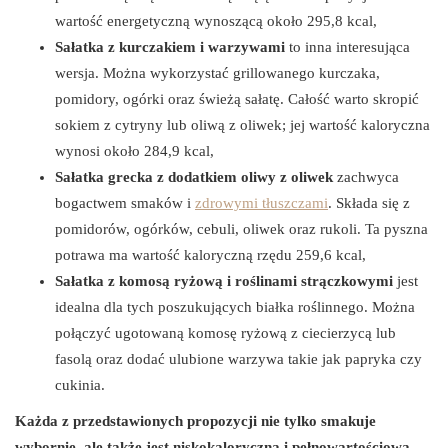
wartość energetyczną wynoszącą około 295,8 kcal,
Sałatka z kurczakiem i warzywami
to inna interesująca
wersja. Można wykorzystać grillowanego kurczaka,
pomidory, ogórki oraz świeżą sałatę. Całość warto skropić
sokiem z cytryny lub oliwą z oliwek; jej wartość kaloryczna
wynosi około 284,9 kcal,
Sałatka grecka z dodatkiem oliwy z oliwek
zachwyca
bogactwem smaków i
zdrowymi tłuszczami
. Składa się z
pomidorów, ogórków, cebuli, oliwek oraz rukoli. Ta pyszna
potrawa ma wartość kaloryczną rzędu 259,6 kcal,
Sałatka z komosą ryżową i roślinami strączkowymi
jest
idealna dla tych poszukujących białka roślinnego. Można
połączyć ugotowaną komosę ryżową z ciecierzycą lub
fasolą oraz dodać ulubione warzywa takie jak papryka czy
cukinia.
Każda z przedstawionych propozycji nie tylko smakuje
wybornie, ale także jest niskokaloryczna i pełnowartościowa.