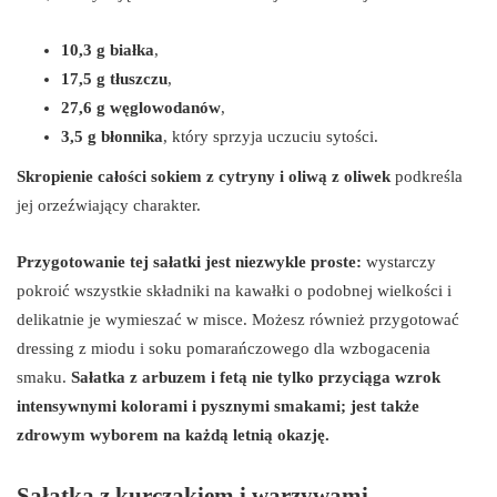
10,3 g białka
,
17,5 g tłuszczu
,
27,6 g węglowodanów
,
3,5 g błonnika
, który sprzyja uczuciu sytości.
Skropienie całości sokiem z cytryny i oliwą z oliwek
podkreśla
jej orzeźwiający charakter.
Przygotowanie tej sałatki jest niezwykle proste:
wystarczy
pokroić wszystkie składniki na kawałki o podobnej wielkości i
delikatnie je wymieszać w misce. Możesz również przygotować
dressing z miodu i soku pomarańczowego dla wzbogacenia
smaku.
Sałatka z arbuzem i fetą nie tylko przyciąga wzrok
intensywnymi kolorami i pysznymi smakami; jest także
zdrowym wyborem na każdą letnią okazję.
Sałatka z kurczakiem i warzywami