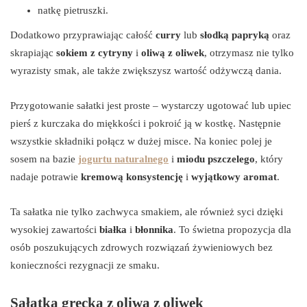
natkę pietruszki.
Dodatkowo przyprawiając całość
curry
lub
słodką papryką
oraz
skrapiając
sokiem z cytryny
i
oliwą z oliwek
, otrzymasz nie tylko
wyrazisty smak, ale także zwiększysz wartość odżywczą dania.
Przygotowanie sałatki jest proste – wystarczy ugotować lub upiec
pierś z kurczaka do miękkości i pokroić ją w kostkę. Następnie
wszystkie składniki połącz w dużej misce. Na koniec polej je
sosem na bazie
jogurtu naturalnego
i
miodu pszczelego
, który
nadaje potrawie
kremową konsystencję
i
wyjątkowy aromat
.
Ta sałatka nie tylko zachwyca smakiem, ale również syci dzięki
wysokiej zawartości
białka
i
błonnika
. To świetna propozycja dla
osób poszukujących zdrowych rozwiązań żywieniowych bez
konieczności rezygnacji ze smaku.
Sałatka grecka z oliwą z oliwek