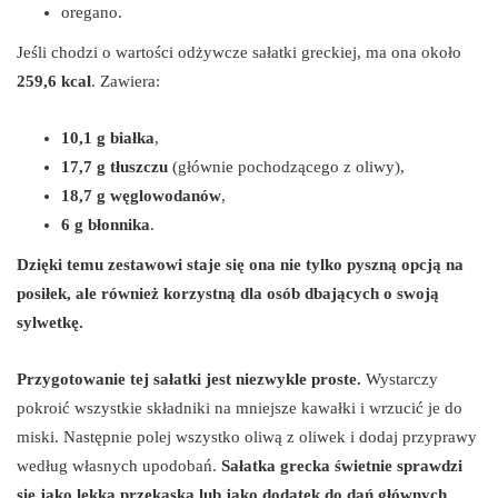
oregano.
Jeśli chodzi o wartości odżywcze sałatki greckiej, ma ona około
259,6 kcal
. Zawiera:
10,1 g białka
,
17,7 g tłuszczu
(głównie pochodzącego z oliwy),
18,7 g węglowodanów
,
6 g błonnika
.
Dzięki temu zestawowi staje się ona nie tylko pyszną opcją na
posiłek, ale również korzystną dla osób dbających o swoją
sylwetkę.
Przygotowanie tej sałatki jest niezwykle proste.
Wystarczy
pokroić wszystkie składniki na mniejsze kawałki i wrzucić je do
miski. Następnie polej wszystko oliwą z oliwek i dodaj przyprawy
według własnych upodobań.
Sałatka grecka świetnie sprawdzi
się jako lekka przekąska lub jako dodatek do dań głównych.