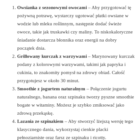
Owsianka z sezonowymi owocami
– Aby przygotować tę
pożywną potrawę, wystarczy ugotować płatki owsiane w
wodzie lub mleku roślinnym, następnie dodać świeże
owoce, takie jak truskawki czy maliny. To niskokaloryczne
śniadanie dostarcza błonnika oraz energii na dobry
początek dnia.
Grillowany kurczak z warzywami
– Marynowany kurczak
podany z kolorowymi warzywami, takimi jak papryka i
cukinia, to znakomity pomysł na zdrowy obiad. Całość
przygotujesz w około 30 minut.
Smoothie z jogurtem naturalnym
– Połączenie jogurtu
naturalnego, banana oraz szpinaku tworzy pyszne smoothie
bogate w witaminy. Możesz je szybko zmiksować jako
zdrową przekąskę.
Lazania ze szpinakiem
– Aby stworzyć lżejszą wersję tego
klasycznego dania, wykorzystaj cienkie placki
pełnoziarniste oraz farsz ze szpinaku i ricotty.