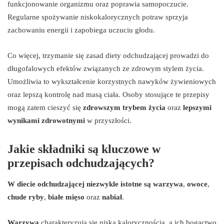
funkcjonowanie organizmu oraz poprawia samopoczucie.
Regularne spożywanie niskokalorycznych potraw sprzyja
zachowaniu energii i zapobiega uczuciu głodu.
Co więcej, trzymanie się zasad diety odchudzającej prowadzi do
długofalowych efektów związanych ze zdrowym stylem życia.
Umożliwia to wykształcenie korzystnych nawyków żywieniowych
oraz lepszą kontrolę nad masą ciała. Osoby stosujące te przepisy
mogą zatem cieszyć się
zdrowszym trybem życia
oraz
lepszymi
wynikami zdrowotnymi
w przyszłości.
Jakie składniki są kluczowe w
przepisach odchudzających?
W diecie odchudzającej niezwykle istotne są
warzywa
,
owoce
,
chude ryby
,
białe mięso
oraz
nabiał
.
Warzywa
charakteryzują się niską kalorycznością, a ich bogactwo