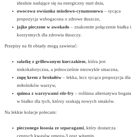
idealnie nadające się na energiczny start dnia,
owocowa owsianka miodowo-cynamonowa
– sycąca
propozycja wzbogacona o zdrowe tłuszcze,
jajko pieczone w awokado
– znakomite połączenie białka i
korzystnych dla zdrowia tłuszczy.
Przepisy na fit obiady mogą zawierać:
sałatkę z grillowanym kurczakiem
, która jest
niskokaloryczna, a jednocześnie niezwykle smaczna,
zupę krem z brokułów
– lekka, lecz sycąca propozycja dla
miłośników warzyw,
quinoa z warzywami stir-fry
– roślinna alternatywa bogata
w białko dla tych, którzy szukają nowych smaków.
Na lekkie kolacje polecam:
pieczonego łososia ze szparagami
, który dostarcza
cennych kwasów omega-3 oraz witamin,