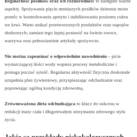
Regularność posiłków oraz ich różnorodność
to następne ważne
aspekty. Spożywanie pięciu mniejszych posiłków dziennie może
pomóc w kontrolowaniu apetytu i stabilizowaniu poziomu cukru
we krwi. Warto unikać przetworzonych produktów oraz napojów
słodzonych; zamiast tego lepiej postawić na świeże owoce,
warzywa oraz pełnoziarniste artykuły spożywcze.
Nie można zapominać o odpowiednim nawodnieniu
– picie
wystarczającej ilości wody wspiera procesy metaboliczne i
pomaga poczuć sytość. Regularna aktywność fizyczna doskonale
uzupełnia plan żywieniowy, przyspieszając odchudzanie oraz
poprawiając ogólną kondycję zdrowotną.
Zrównoważona dieta odchudzająca
to klucz do sukcesu w
redukcji masy ciała i długotrwałym utrzymaniu zdrowego stylu
życia.
Jakie są przykłady niskokalorycznych