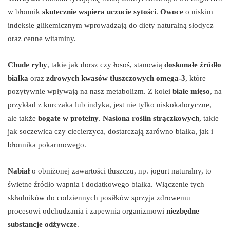
w błonnik
skutecznie wspiera uczucie sytości
.
Owoce
o niskim
indeksie glikemicznym wprowadzają do diety naturalną słodycz
oraz cenne witaminy.
Chude ryby
, takie jak dorsz czy łosoś, stanowią
doskonałe źródło
białka
oraz
zdrowych kwasów tłuszczowych omega-3
, które
pozytywnie wpływają na nasz metabolizm. Z kolei
białe mięso
, na
przykład z kurczaka lub indyka, jest nie tylko niskokaloryczne,
ale także
bogate w proteiny
.
Nasiona roślin strączkowych
, takie
jak soczewica czy ciecierzyca, dostarczają zarówno białka, jak i
błonnika pokarmowego.
Nabiał
o obniżonej zawartości tłuszczu, np. jogurt naturalny, to
świetne źródło wapnia i dodatkowego białka. Włączenie tych
składników do codziennych posiłków sprzyja zdrowemu
procesowi odchudzania i zapewnia organizmowi
niezbędne
substancje odżywcze
.