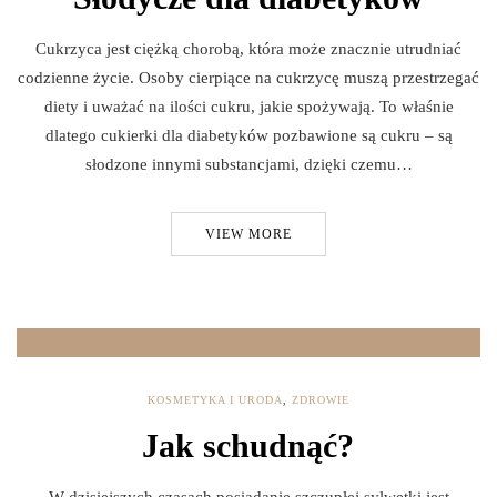
Cukrzyca jest ciężką chorobą, która może znacznie utrudniać
codzienne życie. Osoby cierpiące na cukrzycę muszą przestrzegać
diety i uważać na ilości cukru, jakie spożywają. To właśnie
dlatego cukierki dla diabetyków pozbawione są cukru – są
słodzone innymi substancjami, dzięki czemu…
VIEW MORE
KOSMETYKA I URODA
,
ZDROWIE
Jak schudnąć?
W dzisiejszych czasach posiadanie szczupłej sylwetki jest