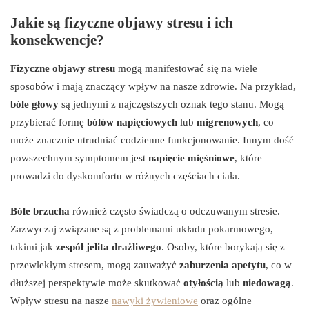
Jakie są fizyczne objawy stresu i ich
konsekwencje?
Fizyczne objawy stresu
mogą manifestować się na wiele
sposobów i mają znaczący wpływ na nasze zdrowie. Na przykład,
bóle głowy
są jednymi z najczęstszych oznak tego stanu. Mogą
przybierać formę
bólów napięciowych
lub
migrenowych
, co
może znacznie utrudniać codzienne funkcjonowanie. Innym dość
powszechnym symptomem jest
napięcie mięśniowe
, które
prowadzi do dyskomfortu w różnych częściach ciała.
Bóle brzucha
również często świadczą o odczuwanym stresie.
Zazwyczaj związane są z problemami układu pokarmowego,
takimi jak
zespół jelita drażliwego
. Osoby, które borykają się z
przewlekłym stresem, mogą zauważyć
zaburzenia apetytu
, co w
dłuższej perspektywie może skutkować
otyłością
lub
niedowagą
.
Wpływ stresu na nasze
nawyki żywieniowe
oraz ogólne