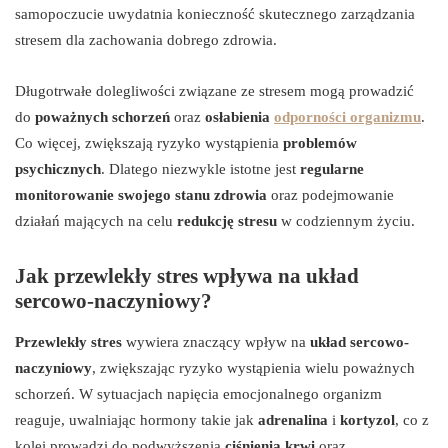
samopoczucie uwydatnia konieczność skutecznego zarządzania
stresem dla zachowania dobrego zdrowia.
Długotrwałe dolegliwości związane ze stresem mogą prowadzić
do
poważnych schorzeń
oraz
osłabienia
odporności organizmu
.
Co więcej, zwiększają ryzyko wystąpienia
problemów
psychicznych
. Dlatego niezwykle istotne jest
regularne
monitorowanie swojego stanu zdrowia
oraz podejmowanie
działań mających na celu
redukcję stresu
w codziennym życiu.
Jak przewlekły stres wpływa na układ
sercowo-naczyniowy?
Przewlekły stres
wywiera znaczący wpływ na
układ sercowo-
naczyniowy
, zwiększając ryzyko wystąpienia wielu poważnych
schorzeń. W sytuacjach napięcia emocjonalnego organizm
reaguje, uwalniając hormony takie jak
adrenalina
i
kortyzol
, co z
kolei prowadzi do podwyższenia
ciśnienia krwi
oraz