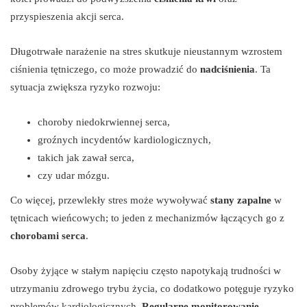
przyspieszenia akcji serca.
Długotrwałe narażenie na stres skutkuje nieustannym wzrostem
ciśnienia tętniczego, co może prowadzić do
nadciśnienia
. Ta
sytuacja zwiększa ryzyko rozwoju:
choroby niedokrwiennej serca,
groźnych incydentów kardiologicznych,
takich jak zawał serca,
czy udar mózgu.
Co więcej, przewlekły stres może wywoływać
stany zapalne
w
tętnicach wieńcowych; to jeden z mechanizmów łączących go z
chorobami serca
.
Osoby żyjące w stałym napięciu często napotykają trudności w
utrzymaniu zdrowego trybu życia, co dodatkowo potęguje ryzyko
problemów kardiologicznych.
Regularne monitorowanie