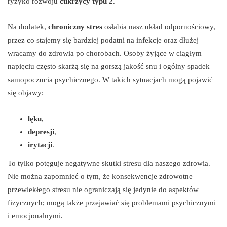
ryzyko rozwoju
cukrzycy typu 2
.
Na dodatek,
chroniczny stres
osłabia nasz układ odpornościowy,
przez co stajemy się bardziej podatni na infekcje oraz dłużej
wracamy do zdrowia po chorobach. Osoby żyjące w ciągłym
napięciu często skarżą się na gorszą jakość snu i ogólny spadek
samopoczucia psychicznego. W takich sytuacjach mogą pojawić
się objawy:
lęku
,
depresji
,
irytacji
.
To tylko potęguje negatywne skutki stresu dla naszego zdrowia.
Nie można zapomnieć o tym, że konsekwencje zdrowotne
przewlekłego stresu nie ograniczają się jedynie do aspektów
fizycznych; mogą także przejawiać się problemami psychicznymi
i emocjonalnymi.