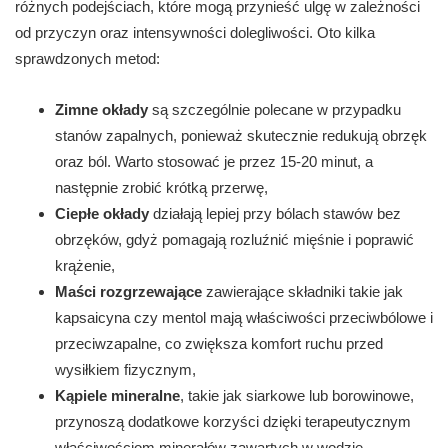
różnych podejściach, które mogą przynieść ulgę w zależności
od przyczyn oraz intensywności dolegliwości. Oto kilka
sprawdzonych metod:
Zimne okłady
są szczególnie polecane w przypadku
stanów zapalnych, ponieważ skutecznie redukują obrzęk
oraz ból. Warto stosować je przez 15-20 minut, a
następnie zrobić krótką przerwę,
Ciepłe okłady
działają lepiej przy bólach stawów bez
obrzęków, gdyż pomagają rozluźnić mięśnie i poprawić
krążenie,
Maści rozgrzewające
zawierające składniki takie jak
kapsaicyna czy mentol mają właściwości przeciwbólowe i
przeciwzapalne, co zwiększa komfort ruchu przed
wysiłkiem fizycznym,
Kąpiele mineralne
, takie jak siarkowe lub borowinowe,
przynoszą dodatkowe korzyści dzięki terapeutycznym
właściwościom minerałów zawartych w wodzie,