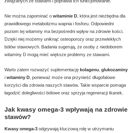
związanych ze stawami i poprawia ich funkcjonowanie.
Nie można zapominać o
witaminie D
, która jest niezbędna dla
prawidłowego metabolizmu wapnia i fosforu. Odpowiedni
poziom tej witaminy ma bezpośredni wpływ na zdrowie kości.
Dzięki niej możemy uniknąć osteoporozy oraz przewlekłych
bólów stawowych. Badania sugerują, że osoby z niedoborem
witaminy D mogą mieć większe problemy ze stawami.
Warto zatem rozważyć suplementację
kolagenu
,
glukozaminy
i
witaminy D
, ponieważ może ona przynieść długofalowe
korzyści dla zdrowia naszych stawów. Takie wsparcie pomaga
łagodzić dolegliwości bólowe oraz sprzyja regeneracji tkanek.
Jak kwasy omega-3 wpływają na zdrowie
stawów?
Kwasy omega-3
odgrywają kluczową rolę w utrzymaniu