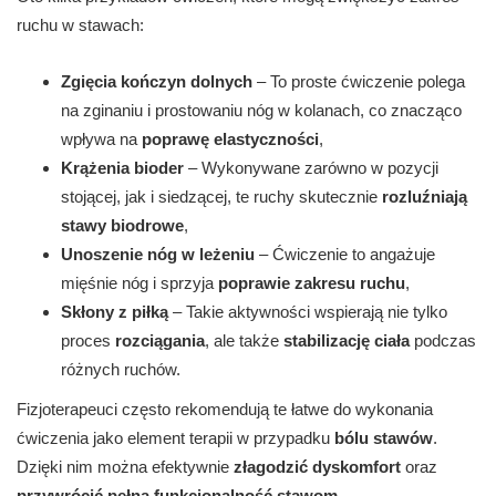
ruchu w stawach:
Zgięcia kończyn dolnych
– To proste ćwiczenie polega
na zginaniu i prostowaniu nóg w kolanach, co znacząco
wpływa na
poprawę elastyczności
,
Krążenia bioder
– Wykonywane zarówno w pozycji
stojącej, jak i siedzącej, te ruchy skutecznie
rozluźniają
stawy biodrowe
,
Unoszenie nóg w leżeniu
– Ćwiczenie to angażuje
mięśnie nóg i sprzyja
poprawie zakresu ruchu
,
Skłony z piłką
– Takie aktywności wspierają nie tylko
proces
rozciągania
, ale także
stabilizację ciała
podczas
różnych ruchów.
Fizjoterapeuci często rekomendują te łatwe do wykonania
ćwiczenia jako element terapii w przypadku
bólu stawów
.
Dzięki nim można efektywnie
złagodzić dyskomfort
oraz
przywrócić pełną funkcjonalność stawom
.