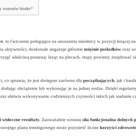
ty wznosów bioder?
we
, to ćwiczenie polegające na unoszeniu miednicy w pozycji leżącej na
rma aktywności, doskonale angażuje głównie
mięśnie pośladków
oraz ws
rzyjąć właściwą postawę: leżąc na plecach, stopy powinny znajdować si
, co sprawia, że jest dostępne zarówno dla
początkujących
, jak i bard
 dodając obciążenie lub wykonując je na jednej nodze. Dzięki regular
raz ułatwia wykonywanie codziennych czynności takich jak siadanie c
 widoczne rezultaty.
Zauważalnie wzrasta
siła funkcjonalna dolnych p
 swojego planu treningowego może przynieść liczne
korzyści zdrowot