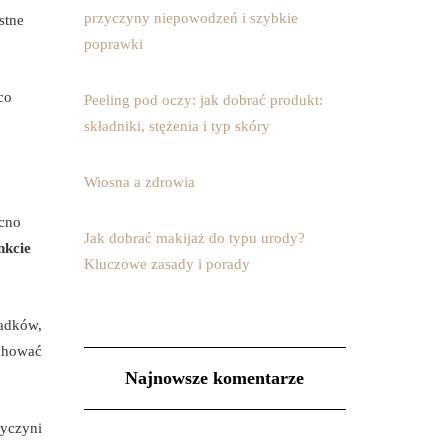
przyczyny niepowodzeń i szybkie
stne
poprawki
co
Peeling pod oczy: jak dobrać produkt:
składniki, stężenia i typ skóry
Wiosna a zdrowia
ocno
Jak dobrać makijaż do typu urody?
nkcie
Kluczowe zasady i porady
ladków,
chować
Najnowsze komentarze
zyczyni