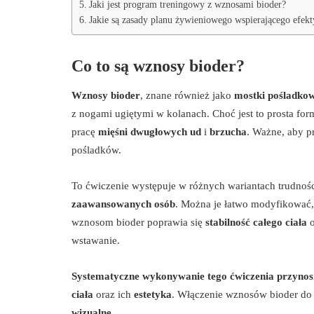
Jaki jest program treningowy z wznosami bioder?
Jakie są zasady planu żywieniowego wspierającego efek
Co to są wznosy bioder?
Wznosy bioder
, znane również jako
mostki pośladko
z nogami ugiętymi w kolanach. Choć jest to prosta fo
pracę
mięśni dwugłowych ud
i
brzucha
. Ważne, aby p
pośladków.
To ćwiczenie występuje w różnych wariantach trudności
zaawansowanych osób
. Można je łatwo modyfikować,
wznosom bioder poprawia się
stabilność całego ciała
o
wstawanie.
Systematyczne wykonywanie tego ćwiczenia przynosi
ciała
oraz ich
estetyka
. Włączenie wznosów bioder do
wizualne
.