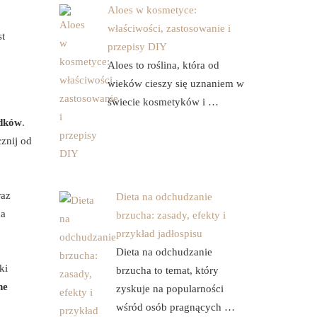
Aloes w kosmetyce:
właściwości, zastosowanie i
st
przepisy DIY
Aloes to roślina, która od
wieków cieszy się uznaniem w
świecie kosmetyków i …
adków
.
znij od
raz
Dieta na odchudzanie
na
brzucha: zasady, efekty i
przykład jadłospisu
Dieta na odchudzanie
ki
brzucha to temat, który
ne
zyskuje na popularności
wśród osób pragnących …