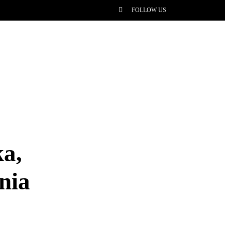
FOLLOW US
ka,
nia