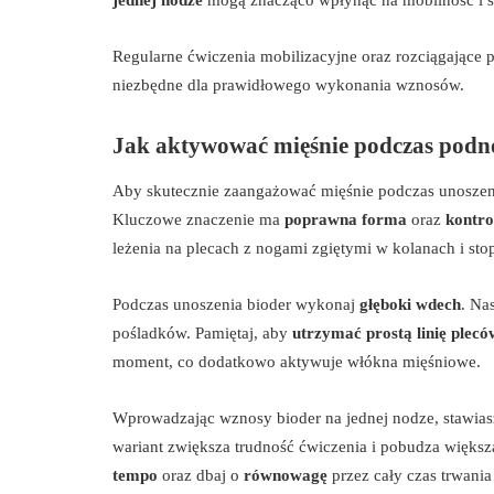
Regularne ćwiczenia mobilizacyjne oraz rozciągające 
niezbędne dla prawidłowego wykonania wznosów.
Jak aktywować mięśnie podczas podno
Aby skutecznie zaangażować mięśnie podczas unoszeni
Kluczowe znaczenie ma
poprawna forma
oraz
kontro
leżenia na plecach z nogami zgiętymi w kolanach i st
Podczas unoszenia bioder wykonaj
głęboki wdech
. Na
pośladków. Pamiętaj, aby
utrzymać prostą linię plecó
moment, co dodatkowo aktywuje włókna mięśniowe.
Wprowadzając wznosy bioder na jednej nodze, stawias
wariant zwiększa trudność ćwiczenia i pobudza więks
tempo
oraz dbaj o
równowagę
przez cały czas trwania