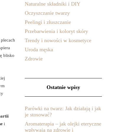
Naturalne składniki i DIY
Oczyszczanie twarzy
Peelingi i złuszczanie
Przebarwienia i koloryt skóry
Trendy i nowości w kosmetyce
 plecach
piera
Uroda męska
ę blisko
Zdrowie
ziej
nym
Ostatnie wpisy
zy
Parówki na twarz: Jak działają i jak
je stosować?
artii
Aromaterapia – jak olejki eteryczne
ne
i
wpływają na zdrowie i