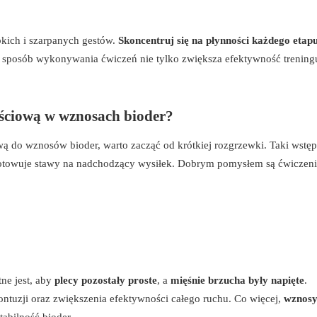
ybkich i szarpanych gestów.
Skoncentruj się na płynności każdego etap
 sposób wykonywania ćwiczeń nie tylko zwiększa efektywność treningu
jściową w wznosach bioder?
 do wznosów bioder, warto zacząć od krótkiej rozgrzewki. Taki wstęp
ygotowuje stawy na nadchodzący wysiłek. Dobrym pomysłem są ćwiczeni
ne jest, aby
plecy pozostały proste
, a
mięśnie brzucha były napięte
.
ontuzji oraz zwiększenia efektywności całego ruchu. Co więcej,
wznosy
abilność bioder.