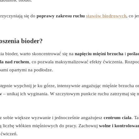
przyczyniają się do
poprawy zakresu ruchu
stawów biodrowych
, co je
szenia bioder?
a bioder, warto skoncentrować się na
napięciu mięśni brzucha
i
pośl
la nad ruchem
, co pozwala maksymalizować efekty ćwiczenia. Rozpoc
opami opartymi na podłodze.
stępnie wypchnij je ku górze, intensywnie angażując mięśnie brzucha o
w
– unikaj ich wyginania. W szczytowym punkcie ruchu zatrzymaj się 
z sobie większe wyzwanie i jednocześnie angażujesz
centrum ciała
. Ta
zą liczbę włókien mięśniowych do pracy. Zachowuj
wolne i kontrolowa
 ćwiczeń.