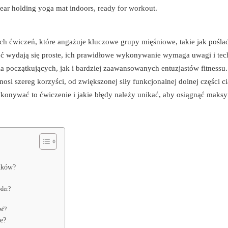
ych ćwiczeń, które angażuje kluczowe grupy mięśniowe, takie jak poślad
ć wydają się proste, ich prawidłowe wykonywanie wymaga uwagi i tech
a początkujących, jak i bardziej zaawansowanych entuzjastów fitnessu.
si szereg korzyści, od zwiększonej siły funkcjonalnej dolnej części ci
wykonywać to ćwiczenie i jakie błędy należy unikać, aby osiągnąć maks
adków?
oder?
ać?
ze?