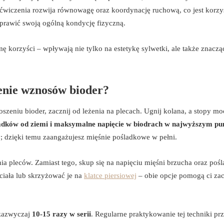
t ćwiczenia rozwija równowagę oraz koordynację ruchową, co jest korzy
prawić swoją ogólną kondycję fizyczną.
 korzyści – wpływają nie tylko na estetykę sylwetki, ale także znaczą
nie wznosów bioder?
zeniu bioder, zacznij od leżenia na plecach. Ugnij kolana, a stopy m
adków od ziemi i maksymalne napięcie w biodrach w najwyższym pu
y; dzięki temu zaangażujesz mięśnie pośladkowe w pełni.
a pleców. Zamiast tego, skup się na napięciu mięśni brzucha oraz poś
ciała lub skrzyżować je na
klatce piersiowej
– obie opcje pomogą ci za
 zazwyczaj
10-15 razy w serii
. Regularne praktykowanie tej techniki pr