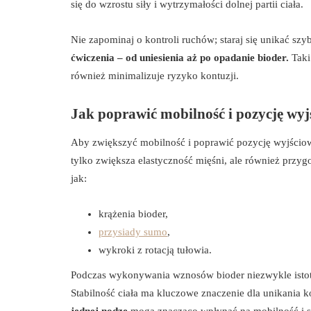
się do wzrostu siły i wytrzymałości dolnej partii ciała.
Nie zapominaj o kontroli ruchów; staraj się unikać sz
ćwiczenia – od uniesienia aż po opadanie bioder.
Taki
również minimalizuje ryzyko kontuzji.
Jak poprawić mobilność i pozycję wy
Aby zwiększyć mobilność i poprawić pozycję wyjściową
tylko zwiększa elastyczność mięśni, ale również prz
jak:
krążenia bioder,
przysiady sumo
,
wykroki z rotacją tułowia.
Podczas wykonywania wznosów bioder niezwykle istot
Stabilność ciała ma kluczowe znaczenie dla unikania k
jednej nodze
mogą znacząco wpłynąć na mobilność i st