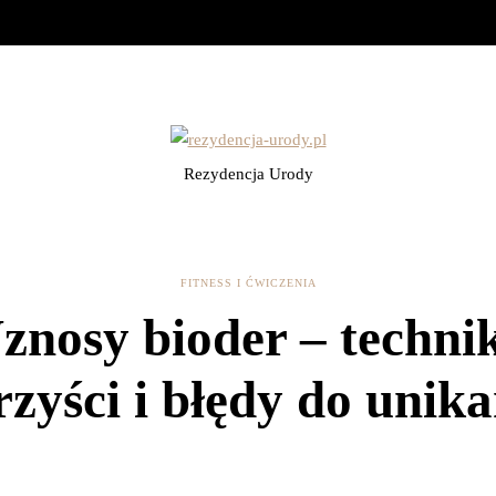
Rezydencja Urody
FITNESS I ĆWICZENIA
nosy bioder – techni
rzyści i błędy do unika