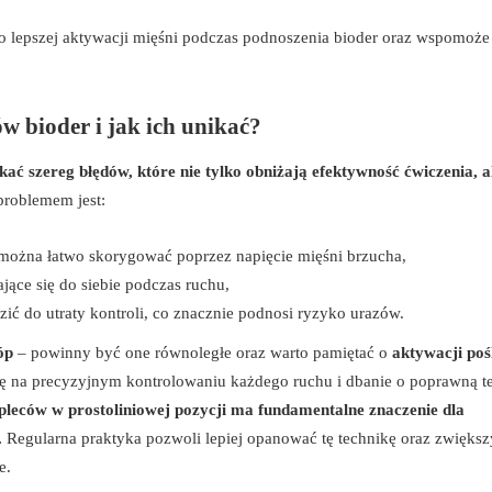
o lepszej aktywacji mięśni podczas podnoszenia bioder oraz wspomoże
w bioder i jak ich unikać?
szereg błędów, które nie tylko obniżają efektywność ćwiczenia, a
problemem jest:
można łatwo skorygować poprzez napięcie mięśni brzucha,
żające się do siebie podczas ruchu,
ić do utraty kontroli, co znacznie podnosi ryzyko urazów.
óp
– powinny być one równoległe oraz warto pamiętać o
aktywacji poś
się na precyzyjnym kontrolowaniu każdego ruchu i dbanie o poprawną t
leców w prostoliniowej pozycji ma fundamentalne znaczenie dla
.
Regularna praktyka pozwoli lepiej opanować tę technikę oraz zwiększ
e.