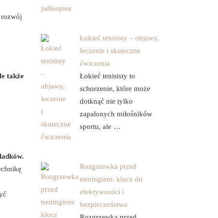
 rozwój
Łokieć tenisisty – objawy,
leczenie i skuteczne
ćwiczenia
le także
Łokieć tenisisty to
schorzenie, które może
dotknąć nie tylko
zapalonych miłośników
sportu, ale …
ladków.
Rozgrzewka przed
echnikę
treningiem: klucz do
efektywności i
yć
bezpieczeństwa
Rozgrzewka przed