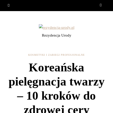
Rezydencja Urody
KOSMETYKI I ZABIEGI PROFESJONALNE
Koreańska
pielęgnacja twarzy
– 10 kroków do
zdrowej cery