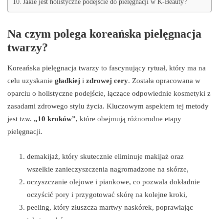
Jakie jest holistyczne podejście do pielęgnacji w K-Beauty?
Na czym polega koreańska pielęgnacja
twarzy?
Koreańska pielęgnacja twarzy to fascynujący rytuał, który ma na
celu uzyskanie
gładkiej
i
zdrowej cery
. Została opracowana w
oparciu o holistyczne podejście, łączące odpowiednie kosmetyki z
zasadami zdrowego stylu życia. Kluczowym aspektem tej metody
jest tzw.
„10 kroków”
, które obejmują różnorodne etapy
pielęgnacji.
demakijaż, który skutecznie eliminuje makijaż oraz
wszelkie zanieczyszczenia nagromadzone na skórze,
oczyszczanie olejowe i piankowe, co pozwala dokładnie
oczyścić pory i przygotować skórę na kolejne kroki,
peeling, który złuszcza martwy naskórek, poprawiając