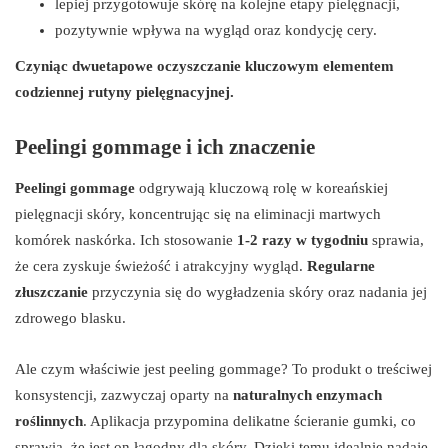
lepiej przygotowuje skórę na kolejne etapy pielęgnacji,
pozytywnie wpływa na wygląd oraz kondycję cery.
Czyniąc dwuetapowe oczyszczanie kluczowym elementem
codziennej rutyny pielęgnacyjnej.
Peelingi gommage i ich znaczenie
Peelingi gommage
odgrywają kluczową rolę w koreańskiej
pielęgnacji skóry, koncentrując się na eliminacji martwych
komórek naskórka. Ich stosowanie
1-2 razy w tygodniu
sprawia,
że cera zyskuje świeżość i atrakcyjny wygląd.
Regularne
złuszczanie
przyczynia się do wygładzenia skóry oraz nadania jej
zdrowego blasku.
Ale czym właściwie jest peeling gommage? To produkt o treściwej
konsystencji, zazwyczaj oparty na
naturalnych enzymach
roślinnych
. Aplikacja przypomina delikatne ścieranie gumki, co
sprawia, że jest on łagodny dla skóry. Dzięki temu idealnie nadaje