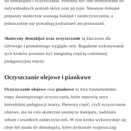
do demakijażu i oczyszczania. Powinny być one dostosowane do
indywidualnych potrzeb skóry oraz jej typu. Starannie dobrane
preparaty skutecznie usuwają makijaż i zanieczyszczenia, a
jednocześnie nie powodują podrażnień ani przesuszeń.
Skuteczny demakijaż oraz oczyszczanie
są kluczowe dla
zdrowego i promiennego wyglądu cery. Regularne wykonywanie
tych kroków powinno być integralną częścią codziennej
pielęgnacyjnej rutyny.
Oczyszczanie olejowe i piankowe
Oczyszczanie olejowe
oraz
piankowe
to dwa fundamentalne
etapy dwuetapowego oczyszczania, które stanowią serce
koreańskiej pielęgnacji twarzy. Pierwsza część, czyli oczyszczanie
olejowe, ma na celu skuteczne usunięcie makijażu, nadmiaru
sebum i wszelkich zanieczyszczeń. W tym kroku wykorzystuje się
oleje lub masła do demakijażu, które doskonale rozpuszczają