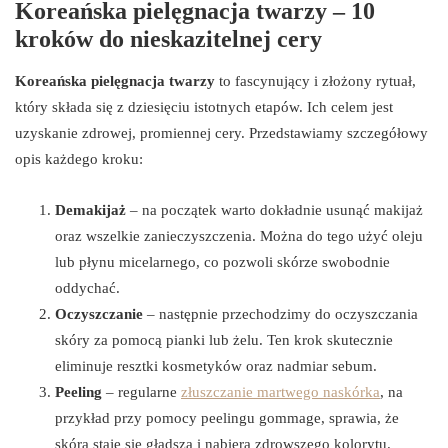
Koreańska pielęgnacja twarzy – 10
kroków do nieskazitelnej cery
Koreańska pielęgnacja twarzy
to fascynujący i złożony rytuał,
który składa się z dziesięciu istotnych etapów. Ich celem jest
uzyskanie zdrowej, promiennej cery. Przedstawiamy szczegółowy
opis każdego kroku:
Demakijaż
– na początek warto dokładnie usunąć makijaż
oraz wszelkie zanieczyszczenia. Można do tego użyć oleju
lub płynu micelarnego, co pozwoli skórze swobodnie
oddychać.
Oczyszczanie
– następnie przechodzimy do oczyszczania
skóry za pomocą pianki lub żelu. Ten krok skutecznie
eliminuje resztki kosmetyków oraz nadmiar sebum.
Peeling
– regularne
złuszczanie martwego naskórka
, na
przykład przy pomocy peelingu gommage, sprawia, że
skóra staje się gładsza i nabiera zdrowszego kolorytu.