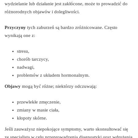
wydzielanie lub działanie jest zakłócone, może to prowadzić do
różnorodnych objawów i dolegliwości.
Przyczyny
tych zaburzeń są bardzo zróżnicowane. Często
wynikają one z:
stresu,
chorób tarczycy,
nadwagi,
problemów z układem hormonalnym.
Objawy
mogą być różne; niektórzy odczuwają:
przewlekłe zmęczenie,
zmiany w masie ciała,
kłopoty skórne.
Jeśli zauważysz niepokojące symptomy, warto skonsultować się
ze specjalistą w celu przeprowadzenia diagnostyki oraz wdrożenia