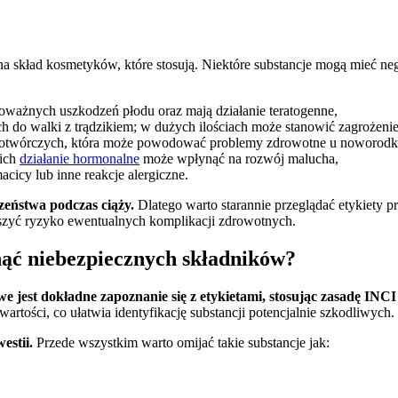
 skład kosmetyków, które stosują. Niektóre substancje mogą mieć ne
ważnych uszkodzeń płodu oraz mają działanie teratogenne,
 do walki z trądzikiem; w dużych ilościach może stanowić zagrożenie 
akotwórczych, która może powodować problemy zdrowotne u noworod
 ich
działanie hormonalne
może wpłynąć na rozwój malucha,
icy lub inne reakcje alergiczne.
zeństwa podczas ciąży.
Dlatego warto starannie przeglądać etykiety p
szyć ryzyko ewentualnych komplikacji zdrowotnych.
nąć niebezpiecznych składników?
e jest dokładne zapoznanie się z etykietami, stosując zasadę 
rtości, co ułatwia identyfikację substancji potencjalnie szkodliwych.
estii.
Przede wszystkim warto omijać takie substancje jak: