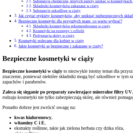
Substancje chemiczne, których należy unikać w kosmetykach 
Składniki kosmetyków zakazane w ciąży
Substancje szkodliwe w ciąży
Jak czytać etykiety kosmetyków, aby uniknąć niebezpiecznych skła
Bezpieczne kosmetyki dla przyszłych mam: co warto wybrać?
Składniki kosmetyków rekomendowane w ciąży
Kosmetyki na rozstępy i cellulit
Pielęgnacja skóry w ciąży
Kosmetyki polecane dla kobiet w ciąży
Jakie kosmetyki są bezpieczne i zakazane w ciąży?
Bezpieczne kosmetyki w ciąży
Bezpieczne kosmetyki w ciąży
to niezwykle istotny temat dla przy
znaczenie, ponieważ niektóre składniki mogą być szkodliwe w tym 
zapachów i parabenów.
Zaleca się sięganie po preparaty zawierające mineralne filtry UV
rodzaju kosmetyki nie tylko zabezpieczają skórę, ale również pomag
Ponadto dobrze jest zwrócić uwagę na:
kwas hialuronowy
,
witaminy C i E
,
ekstrakty roślinne, takie jak zielona herbata czy dzika róża,