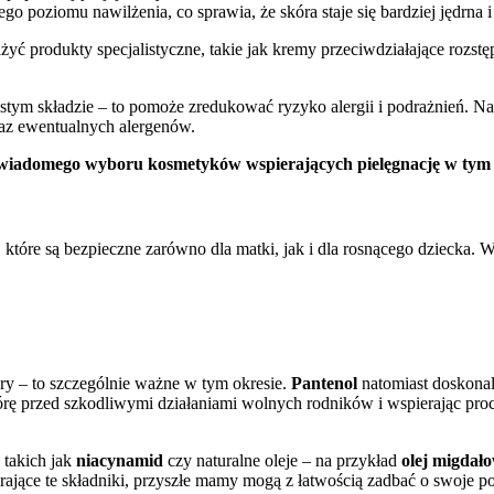
o poziomu nawilżenia, co sprawia, że skóra staje się bardziej jędrna i
 produkty specjalistyczne, takie jak kremy przeciwdziałające rozst
m składzie – to pomoże zredukować ryzyko alergii i podrażnień. Nale
raz ewentualnych alergenów.
świadomego wyboru kosmetyków wspierających pielęgnację w tym 
które są bezpieczne zarówno dla matki, jak i dla rosnącego dziecka. W
ry – to szczególnie ważne w tym okresie.
Pantenol
natomiast doskonale
kórę przed szkodliwymi działaniami wolnych rodników i wspierając pro
 takich jak
niacynamid
czy naturalne oleje – na przykład
olej migdał
jące te składniki, przyszłe mamy mogą z łatwością zadbać o swoje po