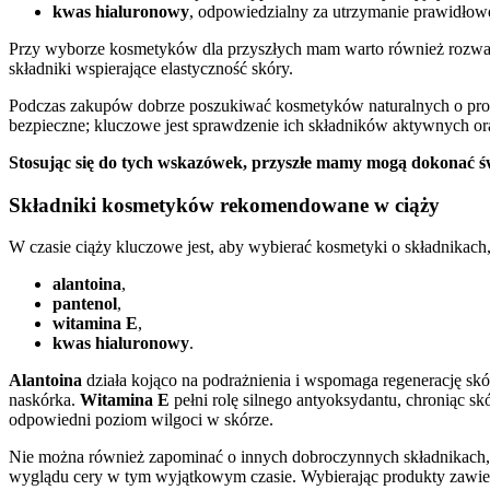
kwas hialuronowy
, odpowiedzialny za utrzymanie prawidłoweg
Przy wyborze kosmetyków dla przyszłych mam warto również rozważyć
składniki wspierające elastyczność skóry.
Podczas zakupów dobrze poszukiwać kosmetyków naturalnych o prosty
bezpieczne; kluczowe jest sprawdzenie ich składników aktywnych o
Stosując się do tych wskazówek, przyszłe mamy mogą dokonać 
Składniki kosmetyków rekomendowane w ciąży
W czasie ciąży kluczowe jest, aby wybierać kosmetyki o składnikach, 
alantoina
,
pantenol
,
witamina E
,
kwas hialuronowy
.
Alantoina
działa kojąco na podrażnienia i wspomaga regenerację skó
naskórka.
Witamina E
pełni rolę silnego antyoksydantu, chroniąc s
odpowiedni poziom wilgoci w skórze.
Nie można również zapominać o innych dobroczynnych składnikach,
wyglądu cery w tym wyjątkowym czasie. Wybierając produkty zawiera