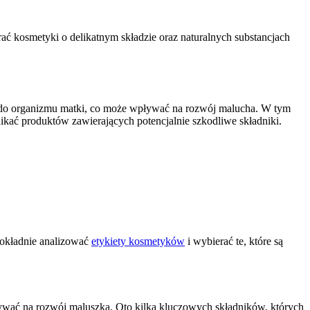
rać kosmetyki o delikatnym składzie oraz naturalnych substancjach
ia do organizmu matki, co może wpływać na rozwój malucha. W tym
unikać produktów zawierających potencjalnie szkodliwe składniki.
okładnie analizować
etykiety kosmetyków
i wybierać te, które są
ływać na rozwój maluszka. Oto kilka kluczowych składników, których