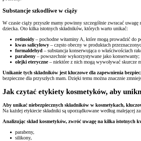
Substancje szkodliwe w ciąży
W czasie ciąży przyszłe mamy powinny szczególnie zwracać uwagę na
dziecka. Oto kilka istotnych składników, których warto unikać:
retinoidy
– pochodne witaminy A, które mogą prowadzić do po
kwas salicylowy
– często obecny w produktach przeznaczonych
formaldehyd
– substancja konserwująca o właściwościach r
parabeny
– powszechnie wykorzystywane jako konserwanty;
olejki eteryczne
– niektóre z nich mogą wywoływać skurcze mac
Unikanie tych składników jest kluczowe dla zapewnienia bezpiec
bezpieczne dla przyszłych mam. Dzięki temu można znacznie zmniej
Jak czytać etykiety kosmetyków, aby unik
Aby unikać niebezpiecznych składników w kosmetykach, kluczow
Na każdej etykiecie składniki są uporządkowane według malejącej zawa
Analizując skład kosmetyków, zwróć uwagę na kilka istotnych kw
parabeny,
silikony,