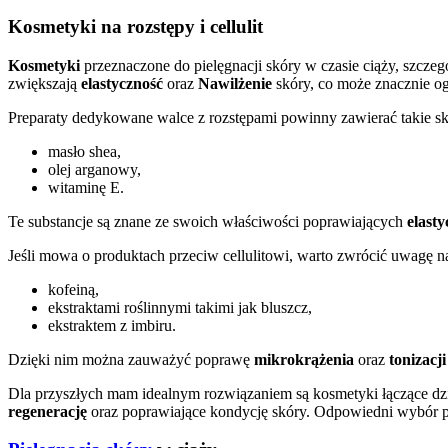
Kosmetyki na rozstępy i cellulit
Kosmetyki
przeznaczone do pielęgnacji skóry w czasie ciąży, szczeg
zwiększają
elastyczność
oraz
Nawilżenie
skóry, co może znacznie o
Preparaty dedykowane walce z rozstępami powinny zawierać takie skł
masło shea,
olej arganowy,
witaminę E.
Te substancje są znane ze swoich właściwości poprawiających
elasty
Jeśli mowa o produktach przeciw cellulitowi, warto zwrócić uwagę na
kofeiną,
ekstraktami roślinnymi takimi jak bluszcz,
ekstraktem z imbiru.
Dzięki nim można zauważyć poprawę
mikrokrążenia
oraz
tonizacji
Dla przyszłych mam idealnym rozwiązaniem są kosmetyki łączące dz
regenerację
oraz poprawiające kondycję skóry. Odpowiedni wybór 