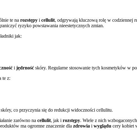
ólnie te na
rozstępy
i
cellulit
, odgrywają kluczową rolę w codziennej ru
graniczyć ryzyko powstawania nieestetycznych zmian.
adniki jak:
czność
i
jędrność
skóry. Regularne stosowanie tych kosmetyków w po
 te z:
skóry, co przyczynia się do redukcji widoczności cellulitu.
iałanie zarówno na
cellulit
, jak i
rozstępy
. Wiele z nich wzbogaconych 
produktów ma ogromne znaczenie dla
zdrowia
i
wyglądu
cery kobiet 