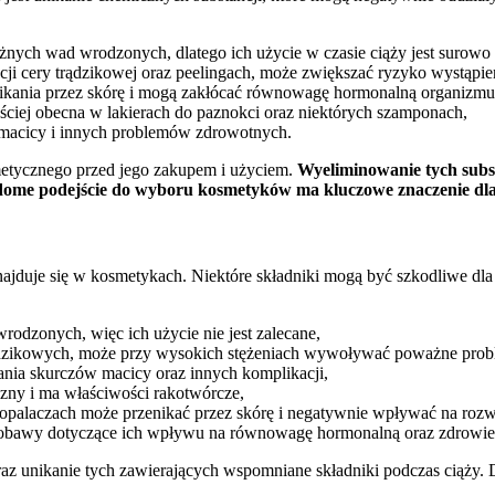
ych wad wrodzonych, dlatego ich użycie w czasie ciąży jest surowo
ji cery trądzikowej oraz peelingach, może zwiększać ryzyko wystąpien
nikania przez skórę i mogą zakłócać równowagę hormonalną organizmu
ściej obecna w lakierach do paznokci oraz niektórych szamponach,
 macicy i innych problemów zdrowotnych.
metycznego przed jego zakupem i użyciem.
Wyeliminowanie tych subst
ome podejście do wyboru kosmetyków ma kluczowe znaczenie dla 
ajduje się w kosmetykach. Niektóre składniki mogą być szkodliwe dla r
dzonych, więc ich użycie nie jest zalecane,
ądzikowych, może przy wysokich stężeniach wywoływać poważne prob
ania skurczów macicy oraz innych komplikacji,
zny i ma właściwości rakotwórcze,
opalaczach może przenikać przez skórę i negatywnie wpływać na rozw
 obawy dotyczące ich wpływu na równowagę hormonalną oraz zdrowie
raz unikanie tych zawierających wspomniane składniki podczas ciąży.