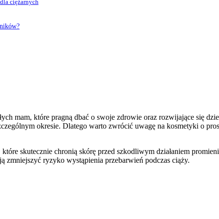
dla ciężarnych
dników?
szłych mam, które pragną dbać o swoje zdrowie oraz rozwijające się
szczególnym okresie. Dlatego warto zwrócić uwagę na kosmetyki o pro
, które skutecznie chronią skórę przed szkodliwym działaniem promien
ają zmniejszyć ryzyko wystąpienia przebarwień podczas ciąży.