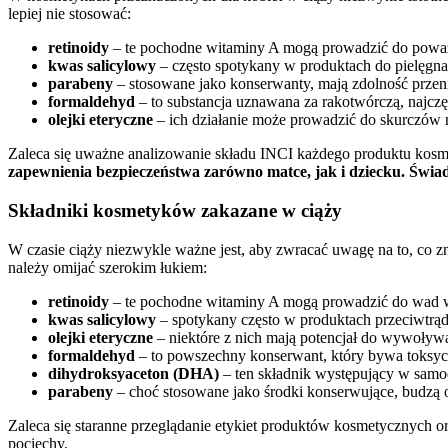
lepiej nie stosować:
retinoidy
– te pochodne witaminy A mogą prowadzić do poważn
kwas salicylowy
– często spotykany w produktach do pielęgnac
parabeny
– stosowane jako konserwanty, mają zdolność prze
formaldehyd
– to substancja uznawana za rakotwórczą, najczę
olejki eteryczne
– ich działanie może prowadzić do skurczów
Zaleca się uważne analizowanie składu INCI każdego produktu kos
zapewnienia bezpieczeństwa zarówno matce, jak i dziecku.
Świad
Składniki kosmetyków zakazane w ciąży
W czasie ciąży niezwykle ważne jest, aby zwracać uwagę na to, co zn
należy omijać szerokim łukiem:
retinoidy
– te pochodne witaminy A mogą prowadzić do wad wro
kwas salicylowy
– spotykany często w produktach przeciwtr
olejki eteryczne
– niektóre z nich mają potencjał do wywoływ
formaldehyd
– to powszechny konserwant, który bywa toksyc
dihydroksyaceton (DHA)
– ten składnik występujący w samo
parabeny
– choć stosowane jako środki konserwujące, budzą
Zaleca się staranne przeglądanie etykiet produktów kosmetycznych o
pociechy.