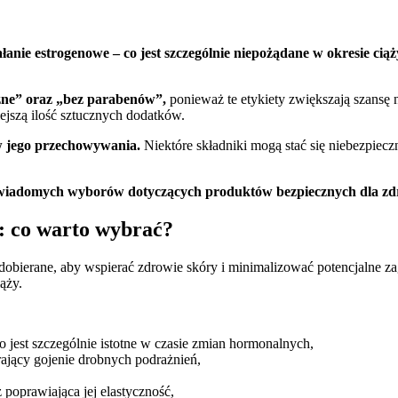
anie estrogenowe – co jest szczególnie niepożądane w okresie ciąż
zne” oraz „bez parabenów”,
ponieważ te etykiety zwiększają szansę
iejszą ilość sztucznych dodatków.
w jego przechowywania.
Niektóre składniki mogą stać się niebezpiec
wiadomych wyborów dotyczących produktów bezpiecznych dla zdrow
: co warto wybrać?
dobierane, aby wspierać zdrowie skóry i minimalizować potencjalne z
ąży.
co jest szczególnie istotne w czasie zmian hormonalnych,
rający gojenie drobnych podrażnień,
 poprawiająca jej elastyczność,