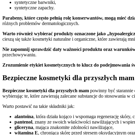
syntetyczne barwniki,
syntetyczne zapachy.
Parabeny, które często pełnią rolę konserwantów, mogą mieć dział
różnych problemów dermatologicznych.
Warto również wybierać produkty oznaczone jako „hypoalergic
cieszą się także kosmetyki naturalne i organiczne, które zawierają mn
Nie zapomnij sprawdzić daty ważności produktu oraz warunkó
przechowywaniu.
Zrozumienie etykiet kosmetycznych to klucz do podejmowania ś
Bezpieczne kosmetyki dla przyszłych mam
Bezpieczne kosmetyki dla przyszłych mam
powinny być starannie 
wybierając te, które zawierają zalecane substancje do stosowania w ci
Warto postawić na takie składniki jak:
alantoina
, która działa kojąco i wspomaga regenerację skóry, 
pantenol
, znany ze swoich właściwości nawilżających i wspie
gliceryna
, mająca znakomite zdolności nawilżające,
witamina E
, chroniąca skórę przed stresem oksydacyjnym oraz