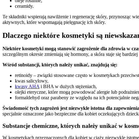
oleje roślinne,
ceramidy.
Te składniki wspierają nawilżenie i regenerację skóry, przynosząc w
aktywnych, które wspomagają pielęgnację ich skóry.
Dlaczego niektóre kosmetyki są niewskaza
Niektóre kosmetyki mogą stanowić zagrożenie dla zdrowia w czas
szczególnym okresie zmieniają się hormony, a skóra staje się bardzie
Wśród substancji, których należy unikać, znajdują się:
retinoidy – związki stosowane często w kosmetykach przeciwst
kwas salicylowy,
kwasy AHA
i BHA w dużych stężeniach,
olejki eteryczne, które mogą powodować alergie lub podrażnien
formaldehyd oraz parabeny ze względu na ich potencjalnie ne
Świadomość tych zagrożeń jest niezwykle istotna dla zapewnienia
specjalnie oznaczone jako bezpieczne dla kobiet oczekujących dzieck
Substancje chemiczne, których należy unikać w kosm
W kosmetykach przeznaczonych dla kobiet w ciąży niezwykle istotne