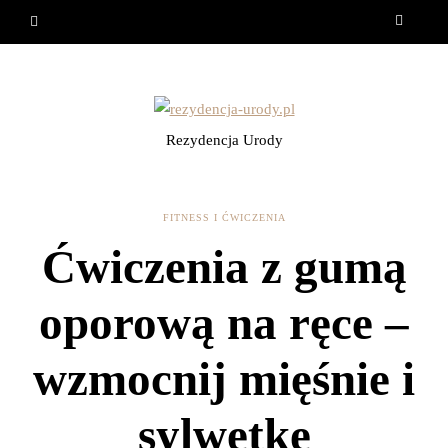
Rezydencja Urody
FITNESS I ĆWICZENIA
Ćwiczenia z gumą
oporową na ręce –
wzmocnij mięśnie i
sylwetkę