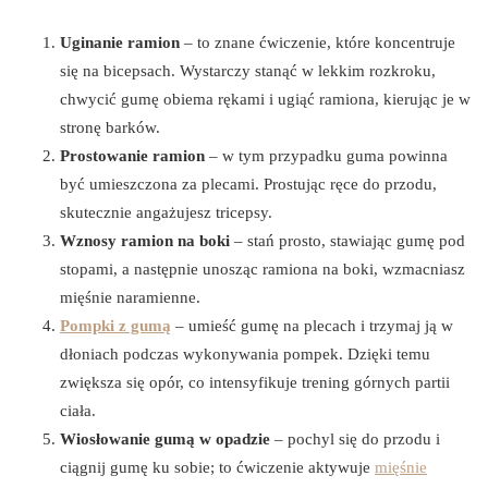
Uginanie ramion
– to znane ćwiczenie, które koncentruje
się na bicepsach. Wystarczy stanąć w lekkim rozkroku,
chwycić gumę obiema rękami i ugiąć ramiona, kierując je w
stronę barków.
Prostowanie ramion
– w tym przypadku guma powinna
być umieszczona za plecami. Prostując ręce do przodu,
skutecznie angażujesz tricepsy.
Wznosy ramion na boki
– stań prosto, stawiając gumę pod
stopami, a następnie unosząc ramiona na boki, wzmacniasz
mięśnie naramienne.
Pompki z gumą
– umieść gumę na plecach i trzymaj ją w
dłoniach podczas wykonywania pompek. Dzięki temu
zwiększa się opór, co intensyfikuje trening górnych partii
ciała.
Wiosłowanie gumą w opadzie
– pochyl się do przodu i
ciągnij gumę ku sobie; to ćwiczenie aktywuje
mięśnie