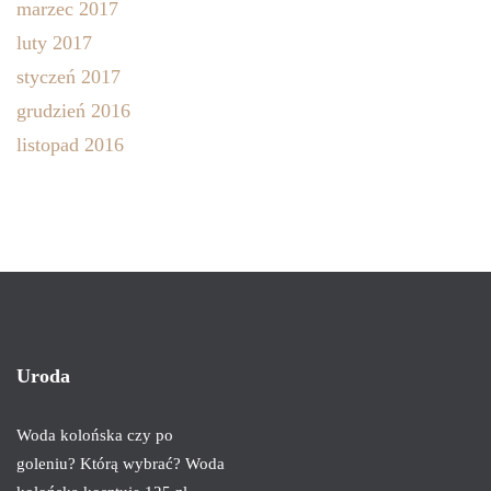
marzec 2017
luty 2017
styczeń 2017
grudzień 2016
listopad 2016
Uroda
Woda kolońska czy po
goleniu? Którą wybrać? Woda