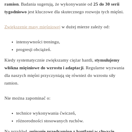
ramion
. Badania sugerują, że wykonywanie od
25 do 30 serii
tygodniowo
jest kluczowe dla skutecznego rozwoju tych mięśni.
Zwiększenie masy mięśniowej
w dużej mierze zależy od:
intensywności treningu,
progresji obciążeń.
Kiedy systematycznie zwiększamy ciężar hantli,
stymulujemy
włókna mięśniowe do wzrostu i adaptacji
. Regularne wyzwania
dla naszych mięśni przyczyniają się również do wzrostu siły
ramion.
Nie można zapominać o:
technice wykonywania ćwiczeń,
różnorodności stosowanych ruchów.
Na przykład,
uginanie przedramion z hantlami w chwycie