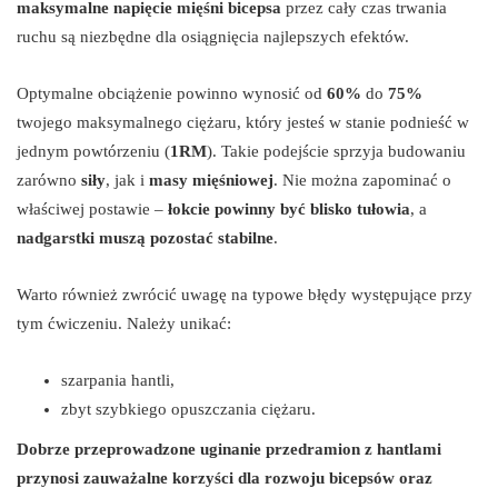
maksymalne napięcie mięśni bicepsa
przez cały czas trwania
ruchu są niezbędne dla osiągnięcia najlepszych efektów.
Optymalne obciążenie powinno wynosić od
60%
do
75%
twojego maksymalnego ciężaru, który jesteś w stanie podnieść w
jednym powtórzeniu (
1RM
). Takie podejście sprzyja budowaniu
zarówno
siły
, jak i
masy mięśniowej
. Nie można zapominać o
właściwej postawie –
łokcie powinny być blisko tułowia
, a
nadgarstki muszą pozostać stabilne
.
Warto również zwrócić uwagę na typowe błędy występujące przy
tym ćwiczeniu. Należy unikać:
szarpania hantli,
zbyt szybkiego opuszczania ciężaru.
Dobrze przeprowadzone uginanie przedramion z hantlami
przynosi zauważalne korzyści dla rozwoju bicepsów oraz