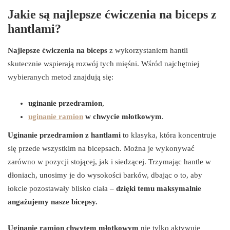
Jakie są najlepsze ćwiczenia na biceps z
hantlami?
Najlepsze ćwiczenia na biceps
z wykorzystaniem hantli
skutecznie wspierają rozwój tych mięśni. Wśród najchętniej
wybieranych metod znajdują się:
uginanie przedramion
,
uginanie ramion
w chwycie młotkowym
.
Uginanie przedramion z hantlami
to klasyka, która koncentruje
się przede wszystkim na bicepsach. Można je wykonywać
zarówno w pozycji stojącej, jak i siedzącej. Trzymając hantle w
dłoniach, unosimy je do wysokości barków, dbając o to, aby
łokcie pozostawały blisko ciała –
dzięki temu maksymalnie
angażujemy nasze bicepsy.
Uginanie ramion chwytem młotkowym
nie tylko aktywuje