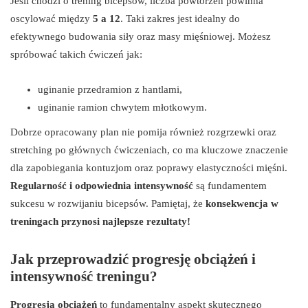
Jeśli chodzi o trening bicepsów, liczba powtórzeń powinna
oscylować między
5 a 12
. Taki zakres jest idealny do
efektywnego budowania siły oraz masy mięśniowej. Możesz
spróbować takich ćwiczeń jak:
uginanie przedramion z hantlami,
uginanie ramion chwytem młotkowym.
Dobrze opracowany plan nie pomija również rozgrzewki oraz
stretching po głównych ćwiczeniach, co ma kluczowe znaczenie
dla zapobiegania kontuzjom oraz poprawy elastyczności mięśni.
Regularność i odpowiednia intensywność
są fundamentem
sukcesu w rozwijaniu bicepsów. Pamiętaj, że
konsekwencja w
treningach przynosi najlepsze rezultaty!
Jak przeprowadzić progresję obciążeń i
intensywność treningu?
Progresja obciążeń
to fundamentalny aspekt skutecznego