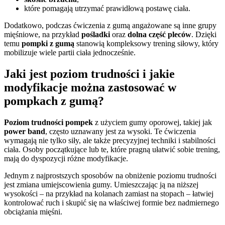
które pomagają utrzymać prawidłową postawę ciała.
Dodatkowo, podczas ćwiczenia z gumą angażowane są inne grupy
mięśniowe, na przykład
pośladki
oraz
dolna część pleców
. Dzięki
temu
pompki z gumą
stanowią kompleksowy trening siłowy, który
mobilizuje wiele partii ciała jednocześnie.
Jaki jest poziom trudności i jakie
modyfikacje można zastosować w
pompkach z gumą?
Poziom trudności pompek
z użyciem gumy oporowej, takiej jak
power band
, często uznawany jest za wysoki. Te ćwiczenia
wymagają nie tylko siły, ale także precyzyjnej techniki i stabilności
ciała. Osoby początkujące lub te, które pragną ułatwić sobie trening,
mają do dyspozycji różne modyfikacje.
Jednym z najprostszych sposobów na obniżenie poziomu trudności
jest zmiana umiejscowienia gumy. Umieszczając ją na niższej
wysokości – na przykład na kolanach zamiast na stopach – łatwiej
kontrolować ruch i skupić się na właściwej formie bez nadmiernego
obciążania mięśni.