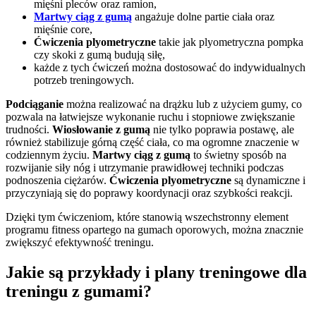
mięśni pleców oraz ramion,
Martwy ciąg z gumą
angażuje dolne partie ciała oraz
mięśnie core,
Ćwiczenia plyometryczne
takie jak plyometryczna pompka
czy skoki z gumą budują siłę,
każde z tych ćwiczeń można dostosować do indywidualnych
potrzeb treningowych.
Podciąganie
można realizować na drążku lub z użyciem gumy, co
pozwala na łatwiejsze wykonanie ruchu i stopniowe zwiększanie
trudności.
Wiosłowanie z gumą
nie tylko poprawia postawę, ale
również stabilizuje górną część ciała, co ma ogromne znaczenie w
codziennym życiu.
Martwy ciąg z gumą
to świetny sposób na
rozwijanie siły nóg i utrzymanie prawidłowej techniki podczas
podnoszenia ciężarów.
Ćwiczenia plyometryczne
są dynamiczne i
przyczyniają się do poprawy koordynacji oraz szybkości reakcji.
Dzięki tym ćwiczeniom, które stanowią wszechstronny element
programu fitness opartego na gumach oporowych, można znacznie
zwiększyć efektywność treningu.
Jakie są przykłady i plany treningowe dla
treningu z gumami?