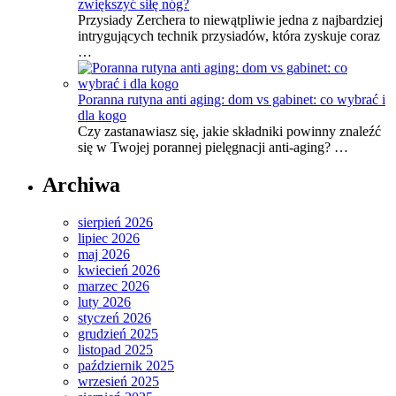
zwiększyć siłę nóg?
Przysiady Zerchera to niewątpliwie jedna z najbardziej
intrygujących technik przysiadów, która zyskuje coraz
…
Poranna rutyna anti aging: dom vs gabinet: co wybrać i
dla kogo
Czy zastanawiasz się, jakie składniki powinny znaleźć
się w Twojej porannej pielęgnacji anti-aging? …
Archiwa
sierpień 2026
lipiec 2026
maj 2026
kwiecień 2026
marzec 2026
luty 2026
styczeń 2026
grudzień 2025
listopad 2025
październik 2025
wrzesień 2025