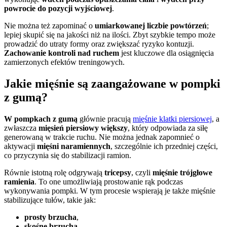
powrocie do pozycji wyjściowej
.
Nie można też zapominać o
umiarkowanej liczbie powtórzeń
;
lepiej skupić się na jakości niż na ilości. Zbyt szybkie tempo może
prowadzić do utraty formy oraz zwiększać ryzyko kontuzji.
Zachowanie kontroli nad ruchem
jest kluczowe dla osiągnięcia
zamierzonych efektów treningowych.
Jakie mięśnie są zaangażowane w pompki
z gumą?
W pompkach z gumą
głównie pracują
mięśnie klatki piersiowej
, a
zwłaszcza
mięsień piersiowy większy
, który odpowiada za siłę
generowaną w trakcie ruchu. Nie można jednak zapomnieć o
aktywacji
mięśni naramiennych
, szczególnie ich przedniej części,
co przyczynia się do stabilizacji ramion.
Równie istotną rolę odgrywają
tricepsy
, czyli
mięśnie trójgłowe
ramienia
. To one umożliwiają prostowanie rąk podczas
wykonywania pompki. W tym procesie wspierają je także mięśnie
stabilizujące tułów, takie jak:
prosty brzucha
,
skośne brzucha
,