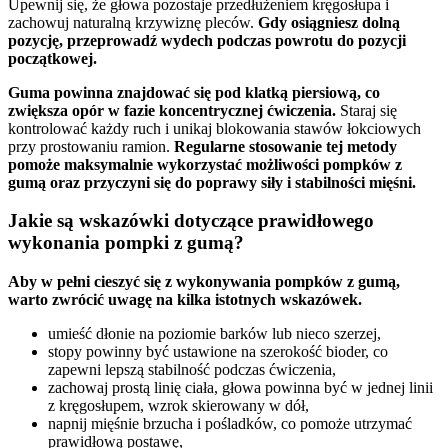
Upewnij się, że głowa pozostaje przedłużeniem kręgosłupa i
zachowuj naturalną krzywiznę pleców.
Gdy osiągniesz dolną
pozycję, przeprowadź wydech podczas powrotu do pozycji
początkowej.
Guma powinna znajdować się pod klatką piersiową, co
zwiększa opór w fazie koncentrycznej ćwiczenia.
Staraj się
kontrolować każdy ruch i unikaj blokowania stawów łokciowych
przy prostowaniu ramion.
Regularne stosowanie tej metody
pomoże maksymalnie wykorzystać możliwości pompków z
gumą oraz przyczyni się do poprawy siły i stabilności mięśni.
Jakie są wskazówki dotyczące prawidłowego
wykonania pompki z gumą?
Aby w pełni cieszyć się z wykonywania pompków z gumą,
warto zwrócić uwagę na kilka istotnych wskazówek.
umieść dłonie na poziomie barków lub nieco szerzej,
stopy powinny być ustawione na szerokość bioder, co
zapewni lepszą stabilność podczas ćwiczenia,
zachowaj prostą linię ciała, głowa powinna być w jednej linii
z kręgosłupem, wzrok skierowany w dół,
napnij mięśnie brzucha i pośladków, co pomoże utrzymać
prawidłową postawę,