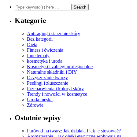
Kategorie
Anti-aging i starzenie skóry
Bez kategorii
Dieta
Fitness i ćwiczenia
Inne tematy
kosmetyka i uroda
Kosmetyki i zabiegi profesjonalne
Naturalne składniki i DIY
Oczyszczanie twarzy
Peelingi i złuszczanie
Przebarwienia i koloryt skóry
Trendy i nowości w kosmetyce
Uroda męska
Zdrowie
Ostatnie wpisy
Parówki na twarz: Jak działają i jak je stosować?
Aromaterapia – jak olejki eteryczne wpływają na