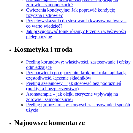
zdrowie i samopoczucie?
Ćwiczenia kondycyjne: Jak poprawić kondycję
fizyczną i zdrowie?
Przeciwwskazania do stosowania kwasów na twarz –
co warto wiedzieć?
Jak przygotować tonik różany? Przepis i właściwości
pielęgnacyjne
Kosmetyka i uroda
Peeling korundowy: właściwości, zastosowanie i efekty
odmładzające
Przebarwienia po oparzeniu: krok po kroku: aplikacja,
częstotliwość, łączenie składników
Peeling azelainowy – jak stosować bez podrażnień
(praktyka i bezpieczeństwo)
Aromaterapia – jak olejki eteryczne wpływają na
zdrowie i samopoczucie?
Peeling gruboziarnisty: korzyści, zastosowanie i sposób
użycia
Najnowsze komentarze