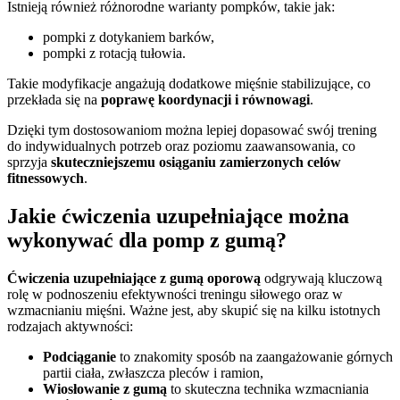
Istnieją również różnorodne warianty pompków, takie jak:
pompki z dotykaniem barków,
pompki z rotacją tułowia.
Takie modyfikacje angażują dodatkowe mięśnie stabilizujące, co
przekłada się na
poprawę koordynacji i równowagi
.
Dzięki tym dostosowaniom można lepiej dopasować swój trening
do indywidualnych potrzeb oraz poziomu zaawansowania, co
sprzyja
skuteczniejszemu osiąganiu zamierzonych celów
fitnessowych
.
Jakie ćwiczenia uzupełniające można
wykonywać dla pomp z gumą?
Ćwiczenia uzupełniające z gumą oporową
odgrywają kluczową
rolę w podnoszeniu efektywności treningu siłowego oraz w
wzmacnianiu mięśni. Ważne jest, aby skupić się na kilku istotnych
rodzajach aktywności:
Podciąganie
to znakomity sposób na zaangażowanie górnych
partii ciała, zwłaszcza pleców i ramion,
Wiosłowanie z gumą
to skuteczna technika wzmacniania