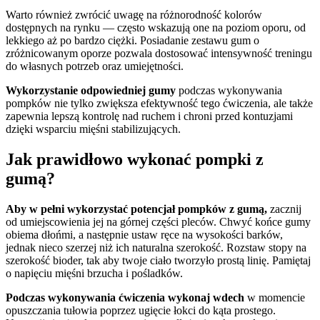
Warto również zwrócić uwagę na różnorodność kolorów
dostępnych na rynku — często wskazują one na poziom oporu, od
lekkiego aż po bardzo ciężki. Posiadanie zestawu gum o
zróżnicowanym oporze pozwala dostosować intensywność treningu
do własnych potrzeb oraz umiejętności.
Wykorzystanie odpowiedniej gumy
podczas wykonywania
pompków nie tylko zwiększa efektywność tego ćwiczenia, ale także
zapewnia lepszą kontrolę nad ruchem i chroni przed kontuzjami
dzięki wsparciu mięśni stabilizujących.
Jak prawidłowo wykonać pompki z
gumą?
Aby w pełni wykorzystać potencjał pompków z gumą,
zacznij
od umiejscowienia jej na górnej części pleców. Chwyć końce gumy
obiema dłońmi, a następnie ustaw ręce na wysokości barków,
jednak nieco szerzej niż ich naturalna szerokość. Rozstaw stopy na
szerokość bioder, tak aby twoje ciało tworzyło prostą linię. Pamiętaj
o napięciu mięśni brzucha i pośladków.
Podczas wykonywania ćwiczenia wykonaj wdech
w momencie
opuszczania tułowia poprzez ugięcie łokci do kąta prostego.