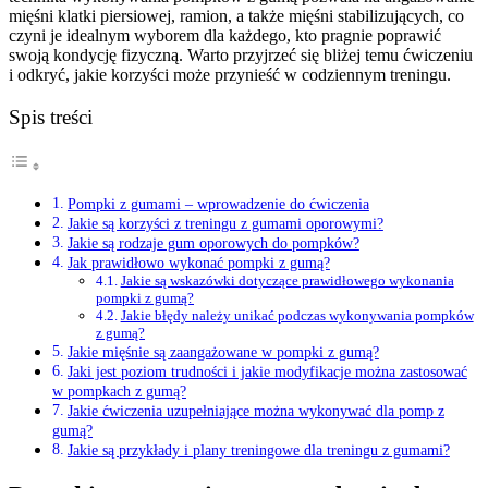
mięśni klatki piersiowej, ramion, a także mięśni stabilizujących, co
czyni je idealnym wyborem dla każdego, kto pragnie poprawić
swoją kondycję fizyczną. Warto przyjrzeć się bliżej temu ćwiczeniu
i odkryć, jakie korzyści może przynieść w codziennym treningu.
Spis treści
Pompki z gumami – wprowadzenie do ćwiczenia
Jakie są korzyści z treningu z gumami oporowymi?
Jakie są rodzaje gum oporowych do pompków?
Jak prawidłowo wykonać pompki z gumą?
Jakie są wskazówki dotyczące prawidłowego wykonania
pompki z gumą?
Jakie błędy należy unikać podczas wykonywania pompków
z gumą?
Jakie mięśnie są zaangażowane w pompki z gumą?
Jaki jest poziom trudności i jakie modyfikacje można zastosować
w pompkach z gumą?
Jakie ćwiczenia uzupełniające można wykonywać dla pomp z
gumą?
Jakie są przykłady i plany treningowe dla treningu z gumami?