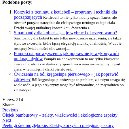
Podobne posty:
Korzyści z treningu z kettlebell – programy i techniki dla
początkujących
Kettlebell to nie tylko modny sprzęt fitness, ale
również potężne narzędzie do efektywnego treningu całego ciała.
Dzięki swojej unikalnej konstrukcji, ćwiczenia z...
Smartbandy dla kobiet – jak je wybrać i dlaczego warto?
Smartbandy dla kobiet to nie tylko nowoczesne urządzenia, ale także
stylowe akcesoria, które łączą elegancję z funkcjonalnością. W dobie
rosnącej świadomości zdrowotnej,...
Pompki na podwyższeniu: jak poprawnie je wykonywać i
uniknąć błędów
Pompki na podwyższeniu to nie tylko klasyczne
ćwiczenie, ale także skuteczny sposób na wzmocnienie górnych partii
ciała, w tym mięśni klatki piersiowej,...
Ćwiczenia na ból kręgosłupa piersiowego – jak poprawić
zdrowie?
Ból kręgosłupa piersiowego to problem, z którym zmaga się
wiele osób, a jego przyczyny mogą być różnorodne, od zwyrodnień po
złe nawyki...
Views: 214
Share:
Previous
Olejek bambusowy – zalety, właściwości i ekologiczne aspekty
Next
Peelingi średniogłębokie: Efekty, korzyści i pielęgnacja skóry