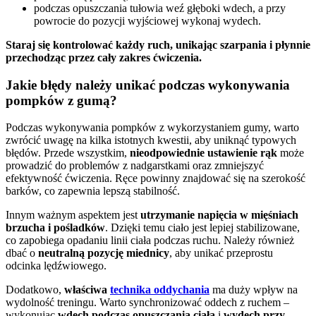
podczas opuszczania tułowia weź głęboki wdech, a przy
powrocie do pozycji wyjściowej wykonaj wydech.
Staraj się kontrolować każdy ruch, unikając szarpania i płynnie
przechodząc przez cały zakres ćwiczenia.
Jakie błędy należy unikać podczas wykonywania
pompków z gumą?
Podczas wykonywania pompków z wykorzystaniem gumy, warto
zwrócić uwagę na kilka istotnych kwestii, aby uniknąć typowych
błędów. Przede wszystkim,
nieodpowiednie ustawienie rąk
może
prowadzić do problemów z nadgarstkami oraz zmniejszyć
efektywność ćwiczenia. Ręce powinny znajdować się na szerokość
barków, co zapewnia lepszą stabilność.
Innym ważnym aspektem jest
utrzymanie napięcia w mięśniach
brzucha i pośladków
. Dzięki temu ciało jest lepiej stabilizowane,
co zapobiega opadaniu linii ciała podczas ruchu. Należy również
dbać o
neutralną pozycję miednicy
, aby unikać przeprostu
odcinka lędźwiowego.
Dodatkowo,
właściwa
technika oddychania
ma duży wpływ na
wydolność treningu. Warto synchronizować oddech z ruchem –
wykonując
wdech podczas opuszczania ciała
i
wydech przy