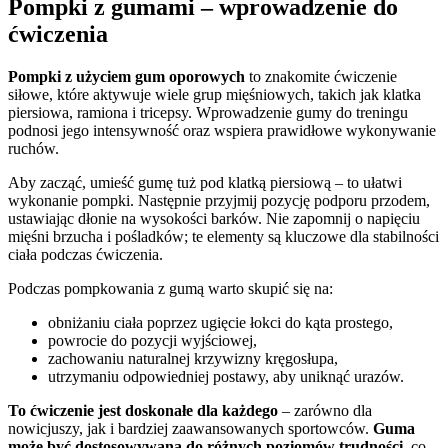
Pompki z gumami – wprowadzenie do
ćwiczenia
Pompki z użyciem gum oporowych
to znakomite ćwiczenie
siłowe, które aktywuje wiele grup mięśniowych, takich jak klatka
piersiowa, ramiona i tricepsy. Wprowadzenie gumy do treningu
podnosi jego intensywność oraz wspiera prawidłowe wykonywanie
ruchów.
Aby zacząć, umieść gumę tuż pod klatką piersiową – to ułatwi
wykonanie pompki. Następnie przyjmij pozycję podporu przodem,
ustawiając dłonie na wysokości barków. Nie zapomnij o napięciu
mięśni brzucha i pośladków; te elementy są kluczowe dla stabilności
ciała podczas ćwiczenia.
Podczas pompkowania z gumą warto skupić się na:
obniżaniu ciała poprzez ugięcie łokci do kąta prostego,
powrocie do pozycji wyjściowej,
zachowaniu naturalnej krzywizny kręgosłupa,
utrzymaniu odpowiedniej postawy, aby uniknąć urazów.
To ćwiczenie jest doskonałe dla każdego
– zarówno dla
nowicjuszy, jak i bardziej zaawansowanych sportowców.
Guma
może być dostosowywana do różnych poziomów trudności
, co