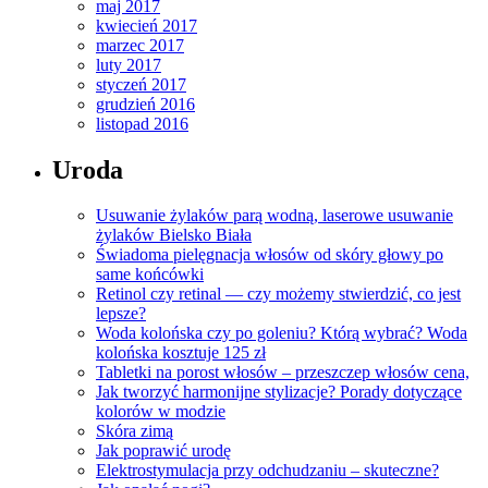
maj 2017
kwiecień 2017
marzec 2017
luty 2017
styczeń 2017
grudzień 2016
listopad 2016
Uroda
Usuwanie żylaków parą wodną, laserowe usuwanie
żylaków Bielsko Biała
Świadoma pielęgnacja włosów od skóry głowy po
same końcówki
Retinol czy retinal — czy możemy stwierdzić, co jest
lepsze?
Woda kolońska czy po goleniu? Którą wybrać? Woda
kolońska kosztuje 125 zł
Tabletki na porost włosów – przeszczep włosów cena,
Jak tworzyć harmonijne stylizacje? Porady dotyczące
kolorów w modzie
Skóra zimą
Jak poprawić urodę
Elektrostymulacja przy odchudzaniu – skuteczne?