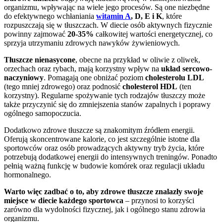
organizmu, wpływając na wiele jego procesów. Są one niezbędne
do efektywnego wchłaniania
witamin A
, D, E i K
, które
rozpuszczają się w tłuszczach. W diecie osób aktywnych fizycznie
powinny zajmować
20-35%
całkowitej wartości energetycznej, co
sprzyja utrzymaniu zdrowych nawyków żywieniowych.
Tłuszcze nienasycone
, obecne na przykład w oliwie z oliwek,
orzechach oraz rybach, mają korzystny wpływ na
układ sercowo-
naczyniowy
. Pomagają one obniżać poziom
cholesterolu LDL
(tego mniej zdrowego) oraz podnosić
cholesterol HDL
(ten
korzystny). Regularne spożywanie tych rodzajów tłuszczy może
także przyczynić się do zmniejszenia stanów zapalnych i poprawy
ogólnego samopoczucia.
Dodatkowo zdrowe tłuszcze są znakomitym źródłem energii.
Oferują skoncentrowane kalorie, co jest szczególnie istotne dla
sportowców oraz osób prowadzących aktywny tryb życia, które
potrzebują dodatkowej energii do intensywnych treningów. Ponadto
pełnią ważną funkcję w budowie komórek oraz regulacji układu
hormonalnego.
Warto więc zadbać o to, aby zdrowe tłuszcze znalazły swoje
miejsce w diecie każdego sportowca
– przynosi to korzyści
zarówno dla wydolności fizycznej, jak i ogólnego stanu zdrowia
organizmu.