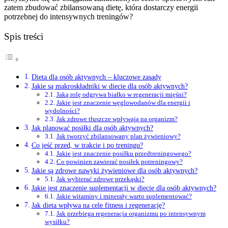
zatem zbudować zbilansowaną dietę, która dostarczy energii
potrzebnej do intensywnych treningów?
Spis treści
Dieta dla osób aktywnych – kluczowe zasady
Jakie są makroskładniki w diecie dla osób aktywnych?
Jaką rolę odgrywa białko w regeneracji mięśni?
Jakie jest znaczenie węglowodanów dla energii i
wydolności?
Jak zdrowe tłuszcze wpływają na organizm?
Jak planować posiłki dla osób aktywnych?
Jak tworzyć zbilansowany plan żywieniowy?
Co jeść przed, w trakcie i po treningu?
Jakie jest znaczenie posiłku przedtreningowego?
Co powinien zawierać posiłek potreningowy?
Jakie są zdrowe nawyki żywieniowe dla osób aktywnych?
Jak wybierać zdrowe przekąski?
Jakie jest znaczenie suplementacji w diecie dla osób aktywnych?
Jakie witaminy i minerały warto suplementować?
Jak dieta wpływa na cele fitness i regenerację?
Jak przebiega regeneracja organizmu po intensywnym
wysiłku?