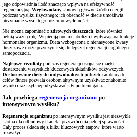
jego odpowiednia ilość znacząco wpływa na efektywność
regeneracyjną.
Węglowodany
stanowią główne źródło energii
podczas wysiłku fizycznego; ich obecność w diecie umożliwia
utrzymanie wysokiego poziomu wydolności.
Nie można zapominać o
zdrowych tłuszczach
, które również
pełnią ważną rolę. Wspierają one metabolizm i wpływają na funkcje
hormonalne organizmu. Dieta wzbogacona o nienasycone kwasy
tłuszczowe może przyczynić się do lepszej regeneracji i ogólnego
samopoczucia.
Najlepsze rezultaty
podczas regeneracji osiąga się dzięki
dostarczeniu wszystkich kluczowych składników odżywczych.
Dostosowanie diety do indywidualnych potrzeb
i ambitnych
celów fitness pozwala osobom aktywnym uzyskiwać znakomite
wyniki oraz szybciej odzyskiwać siły po treningach.
Jak przebiega
regeneracja organizmu
po
intensywnym wysiłku?
Regeneracja organizmu
po intensywnym wysiłku jest niezwykle
istotna dla odbudowy tkanek i przywrócenia pełnej sprawności.
Cały proces składa się z kilku kluczowych etapów, które warto
rozważyć.