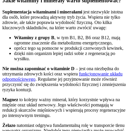
Jakie witaminy i minerały warto suplementować?
Suplementacja witaminami i minerałami
jest niezwykle istotna
dla osób, które prowadzą aktywny tryb życia. Wspiera nie tylko
zdrowie, ale także poprawia wydolność fizyczną. Oto kilka
kluczowych składników, na które warto zwrócić uwagę:
Witaminy z grupy B
, w tym B1, B2, B6 oraz B12, mają
ogromne znaczenie dla metabolizmu energetycznego,
oprócz tego są pomocne w produkcji czerwonych krwinek,
dzięki nim organizm lepiej radzi sobie z regeneracją po
wysiłku.
Nie można zapominać o witaminie D
– jest ona niezbędna do
utrzymania zdrowych kości oraz wspiera
funkcjonowanie układu
odpornościowego
. Regularne jej przyjmowanie może również
przyczynić się do zwiększenia wydolności fizycznej i zmniejszenia
ryzyka kontuzji.
Magnez
to kolejny ważny minerał, który korzystnie wpływa na
mięśnie oraz układ nerwowy. Jego właściwości pomagają w
redukcji skurczów mięśniowych i wspierają procesy regeneracyjne
po intensywnym treningu.
Żelazo
natomiast odgrywa fundamentalną rolę w transporcie tlenu
wewnątrz organizmu. Niedobór tego pierwiastka może prowadzić