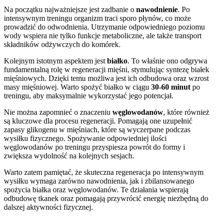
Na początku najważniejsze jest zadbanie o
nawodnienie
. Po
intensywnym treningu organizm traci sporo płynów, co może
prowadzić do odwodnienia. Utrzymanie odpowiedniego poziomu
wody wspiera nie tylko funkcje metaboliczne, ale także transport
składników odżywczych do komórek.
Kolejnym istotnym aspektem jest
białko
. To właśnie ono odgrywa
fundamentalną rolę w regeneracji mięśni, stymulując syntezę białek
mięśniowych. Dzięki temu możliwa jest ich odbudowa oraz wzrost
masy mięśniowej. Warto spożyć białko w ciągu
30-60 minut
po
treningu, aby maksymalnie wykorzystać jego potencjał.
Nie można zapomnieć o znaczeniu
węglowodanów
, które również
są kluczowe dla procesu regeneracji. Pomagają one uzupełnić
zapasy glikogenu w mięśniach, które są wyczerpane podczas
wysiłku fizycznego. Spożywanie odpowiedniej ilości
węglowodanów po treningu przyspiesza powrót do formy i
zwiększa wydolność na kolejnych sesjach.
Warto zatem pamiętać, że skuteczna regeneracja po intensywnym
wysiłku wymaga zarówno nawodnienia, jak i zbilansowanego
spożycia białka oraz węglowodanów. Te działania wspierają
odbudowę tkanek oraz pomagają przywrócić energię niezbędną do
dalszej aktywności fizycznej.