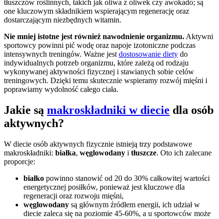
tłuszczów roślinnych, takich jak oliwa z oliwek czy awokado; są
one kluczowym składnikiem wspierającym regenerację oraz
dostarczającym niezbędnych witamin.
Nie mniej istotne jest również nawodnienie organizmu.
Aktywni
sportowcy powinni pić wodę oraz napoje izotoniczne podczas
intensywnych treningów. Ważne jest
dostosowanie diety
do
indywidualnych potrzeb organizmu, które zależą od rodzaju
wykonywanej aktywności fizycznej i stawianych sobie celów
treningowych. Dzięki temu skutecznie wspieramy rozwój mięśni i
poprawiamy wydolność całego ciała.
Jakie są
makroskładniki w diecie
dla osób
aktywnych?
W diecie osób aktywnych fizycznie istnieją trzy podstawowe
makroskładniki:
białka
,
węglowodany
i
tłuszcze
. Oto ich zalecane
proporcje:
białko
powinno stanowić od 20 do 30% całkowitej wartości
energetycznej posiłków, ponieważ jest kluczowe dla
regeneracji oraz rozwoju mięśni,
węglowodany
są głównym źródłem energii, ich udział w
diecie zaleca się na poziomie 45-60%, a u sportowców może