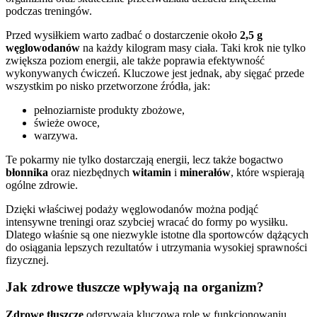
podczas treningów.
Przed wysiłkiem warto zadbać o dostarczenie około
2,5 g
węglowodanów
na każdy kilogram masy ciała. Taki krok nie tylko
zwiększa poziom energii, ale także poprawia efektywność
wykonywanych ćwiczeń. Kluczowe jest jednak, aby sięgać przede
wszystkim po nisko przetworzone źródła, jak:
pełnoziarniste produkty zbożowe,
świeże owoce,
warzywa.
Te pokarmy nie tylko dostarczają energii, lecz także bogactwo
błonnika
oraz niezbędnych
witamin
i
minerałów
, które wspierają
ogólne zdrowie.
Dzięki właściwej podaży węglowodanów można podjąć
intensywne treningi oraz szybciej wracać do formy po wysiłku.
Dlatego właśnie są one niezwykle istotne dla sportowców dążących
do osiągania lepszych rezultatów i utrzymania wysokiej sprawności
fizycznej.
Jak zdrowe tłuszcze wpływają na organizm?
Zdrowe tłuszcze
odgrywają kluczową rolę w funkcjonowaniu