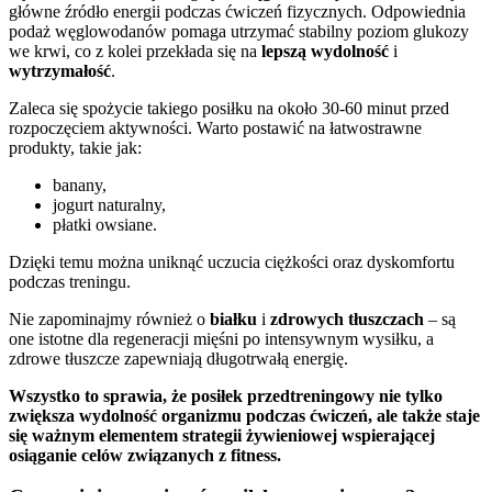
główne źródło energii podczas ćwiczeń fizycznych. Odpowiednia
podaż węglowodanów pomaga utrzymać stabilny poziom glukozy
we krwi, co z kolei przekłada się na
lepszą wydolność
i
wytrzymałość
.
Zaleca się spożycie takiego posiłku na około 30-60 minut przed
rozpoczęciem aktywności. Warto postawić na łatwostrawne
produkty, takie jak:
banany,
jogurt naturalny,
płatki owsiane.
Dzięki temu można uniknąć uczucia ciężkości oraz dyskomfortu
podczas treningu.
Nie zapominajmy również o
białku
i
zdrowych tłuszczach
– są
one istotne dla regeneracji mięśni po intensywnym wysiłku, a
zdrowe tłuszcze zapewniają długotrwałą energię.
Wszystko to sprawia, że posiłek przedtreningowy nie tylko
zwiększa wydolność organizmu podczas ćwiczeń, ale także staje
się ważnym elementem strategii żywieniowej wspierającej
osiąganie celów związanych z fitness.