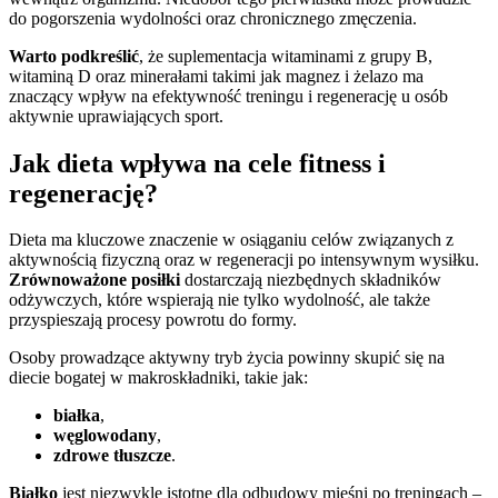
do pogorszenia wydolności oraz chronicznego zmęczenia.
Warto podkreślić
, że suplementacja witaminami z grupy B,
witaminą D oraz minerałami takimi jak magnez i żelazo ma
znaczący wpływ na efektywność treningu i regenerację u osób
aktywnie uprawiających sport.
Jak dieta wpływa na cele fitness i
regenerację?
Dieta ma kluczowe znaczenie w osiąganiu celów związanych z
aktywnością fizyczną oraz w regeneracji po intensywnym wysiłku.
Zrównoważone posiłki
dostarczają niezbędnych składników
odżywczych, które wspierają nie tylko wydolność, ale także
przyspieszają procesy powrotu do formy.
Osoby prowadzące aktywny tryb życia powinny skupić się na
diecie bogatej w makroskładniki, takie jak:
białka
,
węglowodany
,
zdrowe tłuszcze
.
Białko
jest niezwykle istotne dla odbudowy mięśni po treningach –