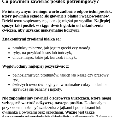
Co powinien zawierać posiłek potreningowy?
Po intensywnym treningu warto zadbać o odpowiedni posiłek,
który powinien składać się głównie z białka i węglowodanów.
Dzięki temu wspieramy regenerację mięśni po wysiłku.
Najlepiej
spożyć taki posiłek w ciągu dwóch godzin od zakończenia
ćwiczeń, aby uzyskać maksymalne korzyści.
Znakomitymi źródłami białka są:
produkty mleczne, jak jogurt grecki czy twaróg,
ryby, na przykład łosoś lub tuńczyk,
chude mięso, takie jak kurczak i indyk.
Węglowodany najlepiej pozyskiwać z:
pełnoziarnistych produktów, takich jak kasze czy brązowy
ryż,
świeżych owoców bogatych w naturalne cukry – idealnie
sprawdzą się banany i jagody.
Nie zapominajmy również o zdrowych tłuszczach, które mogą
wzbogacić wartość odżywczą naszego posiłku.
Doskonałym
przykładem może być szakszuka z jajkami i pomidorami lub
owsianka z owocami oraz orzechami.
Ważne jest także
dostarczenie odpowiednich składników odżywczych.
Zaleca się