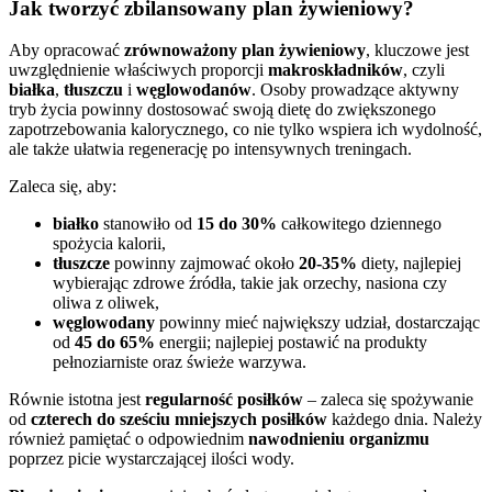
Jak tworzyć zbilansowany plan żywieniowy?
Aby opracować
zrównoważony plan żywieniowy
, kluczowe jest
uwzględnienie właściwych proporcji
makroskładników
, czyli
białka
,
tłuszczu
i
węglowodanów
. Osoby prowadzące aktywny
tryb życia powinny dostosować swoją dietę do zwiększonego
zapotrzebowania kalorycznego, co nie tylko wspiera ich wydolność,
ale także ułatwia regenerację po intensywnych treningach.
Zaleca się, aby:
białko
stanowiło od
15 do 30%
całkowitego dziennego
spożycia kalorii,
tłuszcze
powinny zajmować około
20-35%
diety, najlepiej
wybierając zdrowe źródła, takie jak orzechy, nasiona czy
oliwa z oliwek,
węglowodany
powinny mieć największy udział, dostarczając
od
45 do 65%
energii; najlepiej postawić na produkty
pełnoziarniste oraz świeże warzywa.
Równie istotna jest
regularność posiłków
– zaleca się spożywanie
od
czterech do sześciu mniejszych posiłków
każdego dnia. Należy
również pamiętać o odpowiednim
nawodnieniu organizmu
poprzez picie wystarczającej ilości wody.