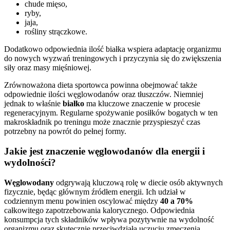
chude mięso,
ryby,
jaja,
rośliny strączkowe.
Dodatkowo odpowiednia ilość białka wspiera adaptację organizmu
do nowych wyzwań treningowych i przyczynia się do zwiększenia
siły oraz masy mięśniowej.
Zrównoważona dieta sportowca powinna obejmować także
odpowiednie ilości węglowodanów oraz tłuszczów. Niemniej
jednak to właśnie
białko
ma kluczowe znaczenie w procesie
regeneracyjnym. Regularne spożywanie posiłków bogatych w ten
makroskładnik po treningu może znacznie przyspieszyć czas
potrzebny na powrót do pełnej formy.
Jakie jest znaczenie węglowodanów dla energii i
wydolności?
Węglowodany
odgrywają kluczową rolę w diecie osób aktywnych
fizycznie, będąc głównym źródłem energii. Ich udział w
codziennym menu powinien oscylować między
40 a 70%
całkowitego zapotrzebowania kalorycznego. Odpowiednia
konsumpcja tych składników wpływa pozytywnie na wydolność
organizmu oraz skutecznie przeciwdziała uczuciu zmęczenia