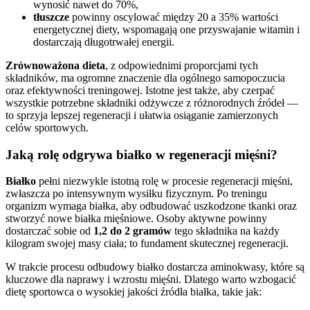
wynosić nawet do 70%,
tłuszcze
powinny oscylować między 20 a 35% wartości
energetycznej diety, wspomagają one przyswajanie witamin i
dostarczają długotrwałej energii.
Zrównoważona dieta
, z odpowiednimi proporcjami tych
składników, ma ogromne znaczenie dla ogólnego samopoczucia
oraz efektywności treningowej. Istotne jest także, aby czerpać
wszystkie potrzebne składniki odżywcze z różnorodnych źródeł —
to sprzyja lepszej regeneracji i ułatwia osiąganie zamierzonych
celów sportowych.
Jaką rolę odgrywa białko w regeneracji mięśni?
Białko
pełni niezwykle istotną rolę w procesie regeneracji mięśni,
zwłaszcza po intensywnym wysiłku fizycznym. Po treningu
organizm wymaga białka, aby odbudować uszkodzone tkanki oraz
stworzyć nowe białka mięśniowe. Osoby aktywne powinny
dostarczać sobie od
1,2 do 2 gramów
tego składnika na każdy
kilogram swojej masy ciała; to fundament skutecznej regeneracji.
W trakcie procesu odbudowy białko dostarcza aminokwasy, które są
kluczowe dla naprawy i wzrostu mięśni. Dlatego warto wzbogacić
dietę sportowca o wysokiej jakości źródła białka, takie jak: