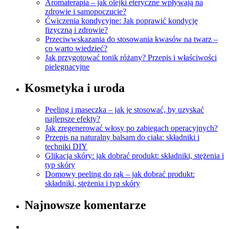
Aromaterapia – jak olejki eteryczne wpływają na
zdrowie i samopoczucie?
Ćwiczenia kondycyjne: Jak poprawić kondycję
fizyczną i zdrowie?
Przeciwwskazania do stosowania kwasów na twarz –
co warto wiedzieć?
Jak przygotować tonik różany? Przepis i właściwości
pielęgnacyjne
Kosmetyka i uroda
Peeling i maseczka – jak je stosować, by uzyskać
najlepsze efekty?
Jak zregenerować włosy po zabiegach operacyjnych?
Przepis na naturalny balsam do ciała: składniki i
techniki DIY
Glikacja skóry: jak dobrać produkt: składniki, stężenia i
typ skóry
Domowy peeling do rąk – jak dobrać produkt:
składniki, stężenia i typ skóry
Najnowsze komentarze