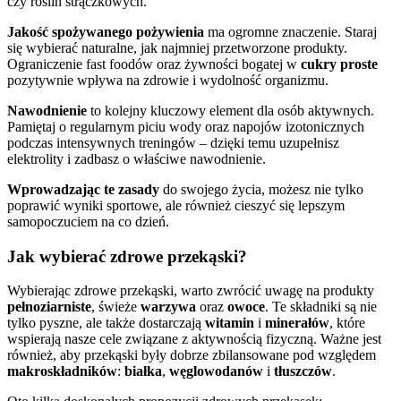
czy roślin strączkowych.
Jakość spożywanego pożywienia
ma ogromne znaczenie. Staraj
się wybierać naturalne, jak najmniej przetworzone produkty.
Ograniczenie fast foodów oraz żywności bogatej w
cukry proste
pozytywnie wpływa na zdrowie i wydolność organizmu.
Nawodnienie
to kolejny kluczowy element dla osób aktywnych.
Pamiętaj o regularnym piciu wody oraz napojów izotonicznych
podczas intensywnych treningów – dzięki temu uzupełnisz
elektrolity i zadbasz o właściwe nawodnienie.
Wprowadzając te zasady
do swojego życia, możesz nie tylko
poprawić wyniki sportowe, ale również cieszyć się lepszym
samopoczuciem na co dzień.
Jak wybierać zdrowe przekąski?
Wybierając zdrowe przekąski, warto zwrócić uwagę na produkty
pełnoziarniste
, świeże
warzywa
oraz
owoce
. Te składniki są nie
tylko pyszne, ale także dostarczają
witamin
i
minerałów
, które
wspierają nasze cele związane z aktywnością fizyczną. Ważne jest
również, aby przekąski były dobrze zbilansowane pod względem
makroskładników
:
białka
,
węglowodanów
i
tłuszczów
.