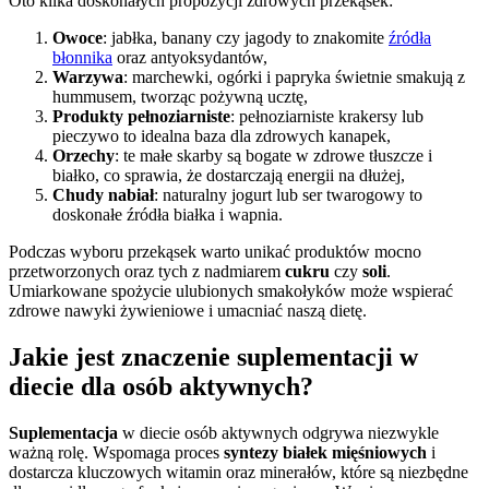
Oto kilka doskonałych propozycji zdrowych przekąsek:
Owoce
: jabłka, banany czy jagody to znakomite
źródła
błonnika
oraz antyoksydantów,
Warzywa
: marchewki, ogórki i papryka świetnie smakują z
hummusem, tworząc pożywną ucztę,
Produkty pełnoziarniste
: pełnoziarniste krakersy lub
pieczywo to idealna baza dla zdrowych kanapek,
Orzechy
: te małe skarby są bogate w zdrowe tłuszcze i
białko, co sprawia, że dostarczają energii na dłużej,
Chudy nabiał
: naturalny jogurt lub ser twarogowy to
doskonałe źródła białka i wapnia.
Podczas wyboru przekąsek warto unikać produktów mocno
przetworzonych oraz tych z nadmiarem
cukru
czy
soli
.
Umiarkowane spożycie ulubionych smakołyków może wspierać
zdrowe nawyki żywieniowe i umacniać naszą dietę.
Jakie jest znaczenie suplementacji w
diecie dla osób aktywnych?
Suplementacja
w diecie osób aktywnych odgrywa niezwykle
ważną rolę. Wspomaga proces
syntezy białek mięśniowych
i
dostarcza kluczowych witamin oraz minerałów, które są niezbędne