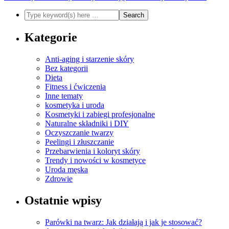
Kategorie
Anti-aging i starzenie skóry
Bez kategorii
Dieta
Fitness i ćwiczenia
Inne tematy
kosmetyka i uroda
Kosmetyki i zabiegi profesjonalne
Naturalne składniki i DIY
Oczyszczanie twarzy
Peelingi i złuszczanie
Przebarwienia i koloryt skóry
Trendy i nowości w kosmetyce
Uroda męska
Zdrowie
Ostatnie wpisy
Parówki na twarz: Jak działają i jak je stosować?