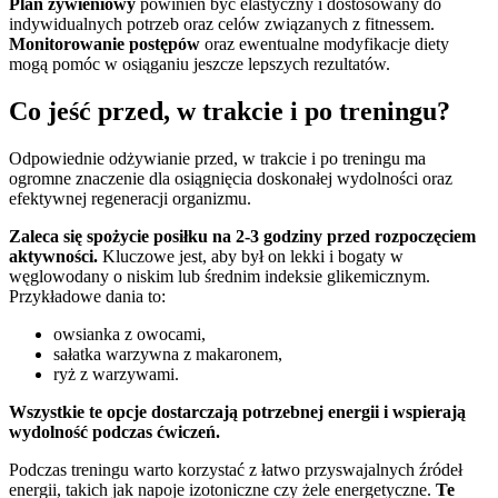
Plan żywieniowy
powinien być elastyczny i dostosowany do
indywidualnych potrzeb oraz celów związanych z fitnessem.
Monitorowanie postępów
oraz ewentualne modyfikacje diety
mogą pomóc w osiąganiu jeszcze lepszych rezultatów.
Co jeść przed, w trakcie i po treningu?
Odpowiednie odżywianie przed, w trakcie i po treningu ma
ogromne znaczenie dla osiągnięcia doskonałej wydolności oraz
efektywnej regeneracji organizmu.
Zaleca się spożycie posiłku na 2-3 godziny przed rozpoczęciem
aktywności.
Kluczowe jest, aby był on lekki i bogaty w
węglowodany o niskim lub średnim indeksie glikemicznym.
Przykładowe dania to:
owsianka z owocami,
sałatka warzywna z makaronem,
ryż z warzywami.
Wszystkie te opcje dostarczają potrzebnej energii i wspierają
wydolność podczas ćwiczeń.
Podczas treningu warto korzystać z łatwo przyswajalnych źródeł
energii, takich jak napoje izotoniczne czy żele energetyczne.
Te