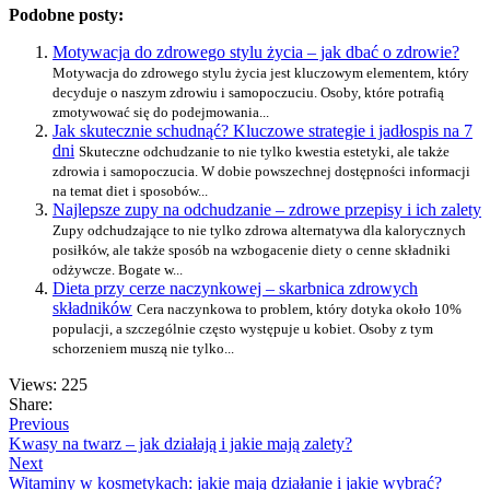
Podobne posty:
Motywacja do zdrowego stylu życia – jak dbać o zdrowie?
Motywacja do zdrowego stylu życia jest kluczowym elementem, który
decyduje o naszym zdrowiu i samopoczuciu. Osoby, które potrafią
zmotywować się do podejmowania...
Jak skutecznie schudnąć? Kluczowe strategie i jadłospis na 7
dni
Skuteczne odchudzanie to nie tylko kwestia estetyki, ale także
zdrowia i samopoczucia. W dobie powszechnej dostępności informacji
na temat diet i sposobów...
Najlepsze zupy na odchudzanie – zdrowe przepisy i ich zalety
Zupy odchudzające to nie tylko zdrowa alternatywa dla kalorycznych
posiłków, ale także sposób na wzbogacenie diety o cenne składniki
odżywcze. Bogate w...
Dieta przy cerze naczynkowej – skarbnica zdrowych
składników
Cera naczynkowa to problem, który dotyka około 10%
populacji, a szczególnie często występuje u kobiet. Osoby z tym
schorzeniem muszą nie tylko...
Views: 225
Share:
Previous
Kwasy na twarz – jak działają i jakie mają zalety?
Next
Witaminy w kosmetykach: jakie mają działanie i jakie wybrać?