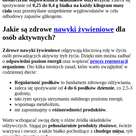
spożywanie od
0,25 do 0,4 g białka na każdy kilogram masy
ciała
oraz przemyślane uzupełnienie węglowodanów w celu
odbudowy zapasów glikogenu.
Jakie są zdrowe
nawyki żywieniowe
dla
osób aktywnych?
Zdrowe nawyki żywieniowe
odgrywają kluczową rolę w życiu
osób prowadzących aktywny tryb życia. Dzięki nim można zadbać
o
odpowiedni poziom energii
oraz wspierać
proces regeneracji
organizmu
. Oto kilka istotnych zasad, które warto uwzględnić w
codziennej diecie:
Regularność posiłków
to fundament zdrowego odżywiania,
zaleca się spożywanie od
4 do 6 posiłków dziennie
, co 2,5-3
godziny,
taki rytm sprzyja utrzymaniu stabilnego poziomu energii,
wspomaga metabolizm,
nie zapominajmy o
różnorodności produktów
.
Warto wzbogacać swoją dietę o różne źródła składników
odżywczych. Sięgaj po
pełnoziarniste produkty zbożowe
, świeże
warzywa i owoce, a także białko pochodzące z
chudego mięsa
, ryb