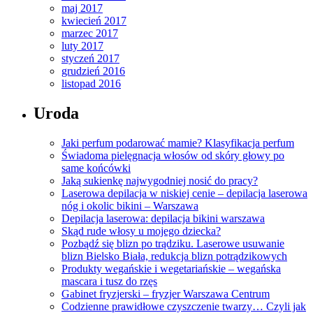
maj 2017
kwiecień 2017
marzec 2017
luty 2017
styczeń 2017
grudzień 2016
listopad 2016
Uroda
Jaki perfum podarować mamie? Klasyfikacja perfum
Świadoma pielęgnacja włosów od skóry głowy po
same końcówki
Jaką sukienkę najwygodniej nosić do pracy?
Laserowa depilacja w niskiej cenie – depilacja laserowa
nóg i okolic bikini – Warszawa
Depilacja laserowa: depilacja bikini warszawa
Skąd rude włosy u mojego dziecka?
Pozbądź się blizn po trądziku. Laserowe usuwanie
blizn Bielsko Biała, redukcja blizn potrądzikowych
Produkty wegańskie i wegetariańskie – wegańska
mascara i tusz do rzęs
Gabinet fryzjerski – fryzjer Warszawa Centrum
Codzienne prawidłowe czyszczenie twarzy… Czyli jak