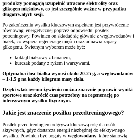
produkty pomagają uzupełnić utracone elektrolity oraz
glikogen mięśniowy, co jest szczególnie ważne w przypadku
długotrwałych sesji.
Po zakończeniu wysiłku kluczowym aspektem jest przywrócenie
równowagi energetycznej poprzez odpowiedni posiłek
potreningowy. Powinien on składać się głównie z węglowodanów i
białek, co wspiera regenerację mięśni oraz odnawia zapasy
glikogenu. Świetnym wyborem może być:
koktajl białkowy z bananem,
kurczak podany z ryżem i warzywami.
Optymalna ilość białka wynosi około 20-25 g, a węglowodanów
– 1-1,5 g na każdy kilogram masy ciała.
Dzięki właściwemu żywieniu można znacznie poprawić wyniki
sportowe oraz skrócić czas potrzebny na regenerację po
intensywnym wysiłku fizycznym.
Jakie jest znaczenie posiłku przedtreningowego?
Posiłek przed treningiem odgrywa kluczową rolę dla osób
aktywnych, gdyż dostarcza energii niezbędnej do efektywnego
wysiłku. Powinien być bogaty w
węglowodany
, które stanowią