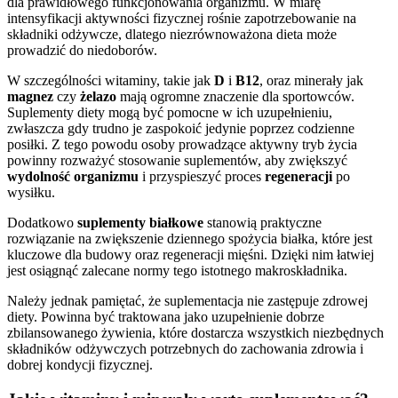
dla prawidłowego funkcjonowania organizmu. W miarę
intensyfikacji aktywności fizycznej rośnie zapotrzebowanie na
składniki odżywcze, dlatego niezrównoważona dieta może
prowadzić do niedoborów.
W szczególności witaminy, takie jak
D
i
B12
, oraz minerały jak
magnez
czy
żelazo
mają ogromne znaczenie dla sportowców.
Suplementy diety mogą być pomocne w ich uzupełnieniu,
zwłaszcza gdy trudno je zaspokoić jedynie poprzez codzienne
posiłki. Z tego powodu osoby prowadzące aktywny tryb życia
powinny rozważyć stosowanie suplementów, aby zwiększyć
wydolność organizmu
i przyspieszyć proces
regeneracji
po
wysiłku.
Dodatkowo
suplementy białkowe
stanowią praktyczne
rozwiązanie na zwiększenie dziennego spożycia białka, które jest
kluczowe dla budowy oraz regeneracji mięśni. Dzięki nim łatwiej
jest osiągnąć zalecane normy tego istotnego makroskładnika.
Należy jednak pamiętać, że suplementacja nie zastępuje zdrowej
diety. Powinna być traktowana jako uzupełnienie dobrze
zbilansowanego żywienia, które dostarcza wszystkich niezbędnych
składników odżywczych potrzebnych do zachowania zdrowia i
dobrej kondycji fizycznej.