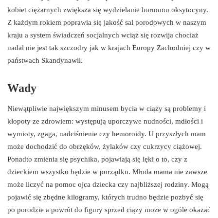
kobiet ciężarnych zwiększa się wydzielanie hormonu oksytocyny.
Z każdym rokiem poprawia się jakość sal porodowych w naszym
kraju a system świadczeń socjalnych wciąż się rozwija chociaż
nadal nie jest tak szczodry jak w krajach Europy Zachodniej czy w
państwach Skandynawii.
Wady
Niewątpliwie największym minusem bycia w ciąży są problemy i
kłopoty ze zdrowiem: występują uporczywe nudności, mdłości i
wymioty, zgaga, nadciśnienie czy hemoroidy. U przyszłych mam
może dochodzić do obrzęków, żylaków czy cukrzycy ciążowej.
Ponadto zmienia się psychika, pojawiają się lęki o to, czy z
dzieckiem wszystko będzie w porządku. Młoda mama nie zawsze
może liczyć na pomoc ojca dziecka czy najbliższej rodziny. Mogą
pojawić się zbędne kilogramy, których trudno będzie pozbyć się
po porodzie a powrót do figury sprzed ciąży może w ogóle okazać