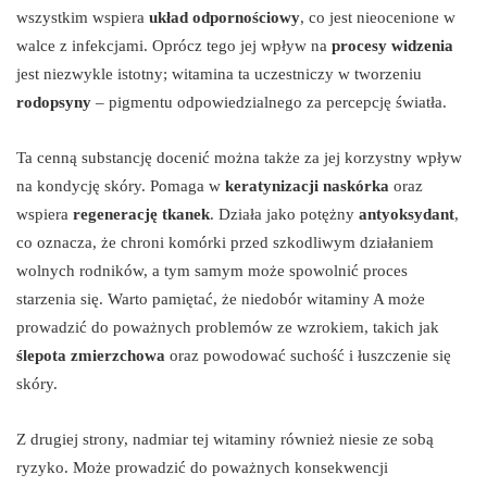
wszystkim wspiera
układ odpornościowy
, co jest nieocenione w
walce z infekcjami. Oprócz tego jej wpływ na
procesy widzenia
jest niezwykle istotny; witamina ta uczestniczy w tworzeniu
rodopsyny
– pigmentu odpowiedzialnego za percepcję światła.
Ta cenną substancję docenić można także za jej korzystny wpływ
na kondycję skóry. Pomaga w
keratynizacji naskórka
oraz
wspiera
regenerację tkanek
. Działa jako potężny
antyoksydant
,
co oznacza, że chroni komórki przed szkodliwym działaniem
wolnych rodników, a tym samym może spowolnić proces
starzenia się. Warto pamiętać, że niedobór witaminy A może
prowadzić do poważnych problemów ze wzrokiem, takich jak
ślepota zmierzchowa
oraz powodować suchość i łuszczenie się
skóry.
Z drugiej strony, nadmiar tej witaminy również niesie ze sobą
ryzyko. Może prowadzić do poważnych konsekwencji