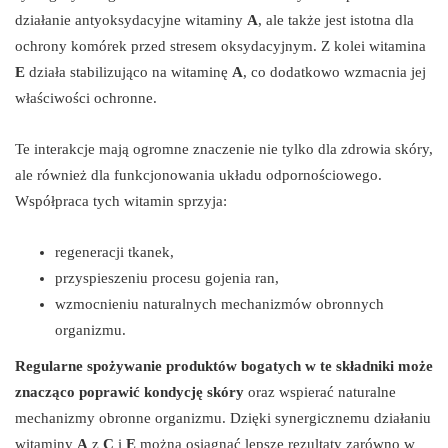
działanie antyoksydacyjne witaminy
A
, ale także jest istotna dla
ochrony komórek przed stresem oksydacyjnym. Z kolei witamina
E
działa stabilizująco na witaminę
A
, co dodatkowo wzmacnia jej
właściwości ochronne.
Te interakcje mają ogromne znaczenie nie tylko dla zdrowia skóry,
ale również dla funkcjonowania układu odpornościowego.
Współpraca tych witamin sprzyja:
regeneracji tkanek,
przyspieszeniu procesu gojenia ran,
wzmocnieniu naturalnych mechanizmów obronnych
organizmu.
Regularne spożywanie produktów bogatych w te składniki może
znacząco poprawić kondycję skóry
oraz wspierać naturalne
mechanizmy obronne organizmu. Dzięki synergicznemu działaniu
witaminy
A
z
C
i
E
można osiągnąć lepsze rezultaty zarówno w