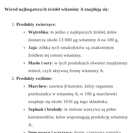
Wśród najbogatszych źródeł witaminy A znajdują się:
Produkty zwierzęce:
Wątróbka
: to jedno z najlepszych źródeł, które
dostarcza około 13 000 μg witaminy A na 100 g,
Jaja
: żółtka tych smakołyków są znakomitym
źródłem tej cennej witaminy,
Masło i sery
: w tych produktach również znajdziemy
retinol, czyli aktywną formę witaminy A.
Produkty roślinne:
Marchew
: zawiera β-karoten, który organizm
przekształca w witaminę A; w 100 g marchewki
znajduje się około 1656 μg tego składnika,
Szpinak i brokuły
: te zielone warzywa są pełne
karotenoidów, które wspomagają produkcję witaminy
A,
Inne owoce i warzywa
: dynie, czerwona papryka