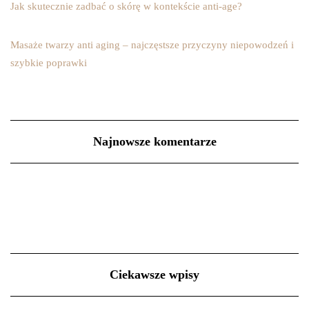
Jak skutecznie zadbać o skórę w kontekście anti-age?
Masaże twarzy anti aging – najczęstsze przyczyny niepowodzeń i
szybkie poprawki
Najnowsze komentarze
Ciekawsze wpisy