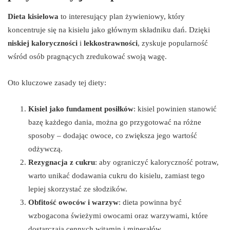
Dieta kisielowa
to interesujący plan żywieniowy, który
koncentruje się na kisielu jako głównym składniku dań. Dzięki
niskiej kaloryczności
i
lekkostrawności
, zyskuje popularność
wśród osób pragnących zredukować swoją wagę.
Oto kluczowe zasady tej diety:
Kisiel jako fundament posiłków
: kisiel powinien stanowić
bazę każdego dania, można go przygotować na różne
sposoby – dodając owoce, co zwiększa jego wartość
odżywczą.
Rezygnacja z cukru
: aby ograniczyć kaloryczność potraw,
warto unikać dodawania cukru do kisielu, zamiast tego
lepiej skorzystać ze słodzików.
Obfitość owoców i warzyw
: dieta powinna być
wzbogacona świeżymi owocami oraz warzywami, które
dostarczają cennych witamin i minerałów.