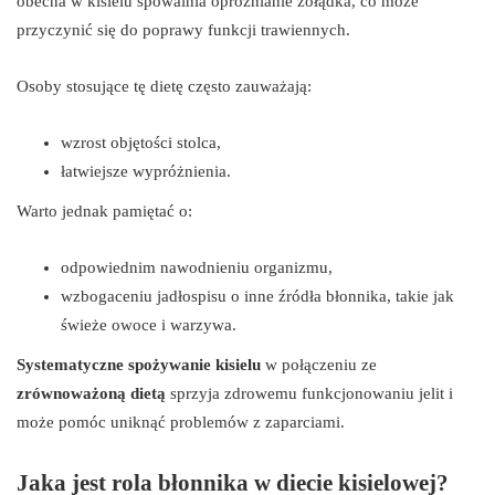
obecna w kisielu spowalnia opróżnianie żołądka, co może
przyczynić się do poprawy funkcji trawiennych.
Osoby stosujące tę dietę często zauważają:
wzrost objętości stolca,
łatwiejsze wypróżnienia.
Warto jednak pamiętać o:
odpowiednim nawodnieniu organizmu,
wzbogaceniu jadłospisu o inne źródła błonnika, takie jak
świeże owoce i warzywa.
Systematyczne spożywanie kisielu
w połączeniu ze
zrównoważoną dietą
sprzyja zdrowemu funkcjonowaniu jelit i
może pomóc uniknąć problemów z zaparciami.
Jaka jest rola błonnika w diecie kisielowej?