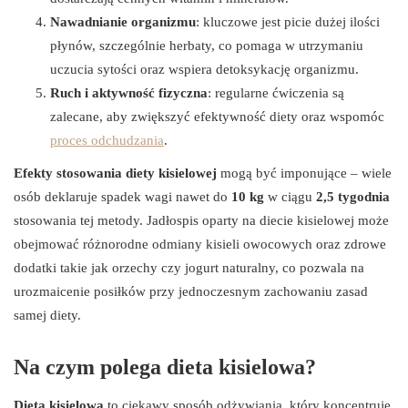
Nawadnianie organizmu
: kluczowe jest picie dużej ilości
płynów, szczególnie herbaty, co pomaga w utrzymaniu
uczucia sytości oraz wspiera detoksykację organizmu.
Ruch i aktywność fizyczna
: regularne ćwiczenia są
zalecane, aby zwiększyć efektywność diety oraz wspomóc
proces odchudzania
.
Efekty stosowania diety kisielowej
mogą być imponujące – wiele
osób deklaruje spadek wagi nawet do
10 kg
w ciągu
2,5 tygodnia
stosowania tej metody. Jadłospis oparty na diecie kisielowej może
obejmować różnorodne odmiany kisieli owocowych oraz zdrowe
dodatki takie jak orzechy czy jogurt naturalny, co pozwala na
urozmaicenie posiłków przy jednoczesnym zachowaniu zasad
samej diety.
Na czym polega dieta kisielowa?
Dieta kisielowa
to ciekawy sposób odżywiania, który koncentruje