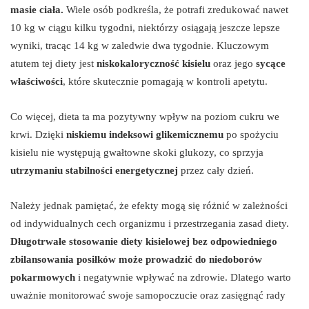
masie ciała.
Wiele osób podkreśla, że potrafi zredukować nawet
10 kg w ciągu kilku tygodni, niektórzy osiągają jeszcze lepsze
wyniki, tracąc 14 kg w zaledwie dwa tygodnie. Kluczowym
atutem tej diety jest
niskokaloryczność kisielu
oraz jego
sycące
właściwości
, które skutecznie pomagają w kontroli apetytu.
Co więcej, dieta ta ma pozytywny wpływ na poziom cukru we
krwi. Dzięki
niskiemu indeksowi glikemicznemu
po spożyciu
kisielu nie występują gwałtowne skoki glukozy, co sprzyja
utrzymaniu stabilności energetycznej
przez cały dzień.
Należy jednak pamiętać, że efekty mogą się różnić w zależności
od indywidualnych cech organizmu i przestrzegania zasad diety.
Długotrwałe stosowanie diety kisielowej bez odpowiedniego
zbilansowania posiłków może prowadzić do niedoborów
pokarmowych
i negatywnie wpływać na zdrowie. Dlatego warto
uważnie monitorować swoje samopoczucie oraz zasięgnąć rady