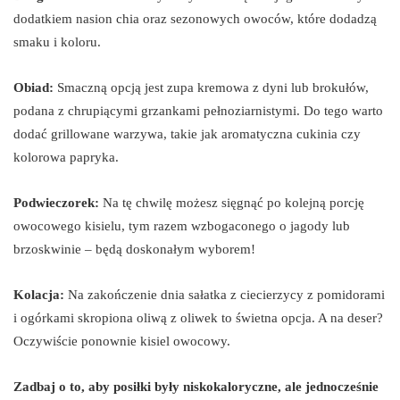
dodatkiem nasion chia oraz sezonowych owoców, które dodadzą
smaku i koloru.
Obiad:
Smaczną opcją jest zupa kremowa z dyni lub brokułów,
podana z chrupiącymi grzankami pełnoziarnistymi. Do tego warto
dodać grillowane warzywa, takie jak aromatyczna cukinia czy
kolorowa papryka.
Podwieczorek:
Na tę chwilę możesz sięgnąć po kolejną porcję
owocowego kisielu, tym razem wzbogaconego o jagody lub
brzoskwinie – będą doskonałym wyborem!
Kolacja:
Na zakończenie dnia sałatka z ciecierzycy z pomidorami
i ogórkami skropiona oliwą z oliwek to świetna opcja. A na deser?
Oczywiście ponownie kisiel owocowy.
Zadbaj o to, aby posiłki były niskokaloryczne, ale jednocześnie