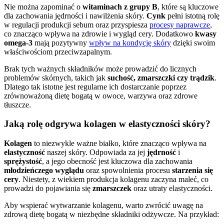
Nie można zapominać o
witaminach z grupy B
, które są kluczowe
dla zachowania jędrności i nawilżenia skóry.
Cynk
pełni istotną rolę
w regulacji produkcji sebum oraz przyspiesza
procesy naprawcze
,
co znacząco wpływa na zdrowie i wygląd cery. Dodatkowo
kwasy
omega-3
mają pozytywny
wpływ na kondycję skóry
dzięki swoim
właściwościom przeciwzapalnym.
Brak tych ważnych składników może prowadzić do licznych
problemów skórnych, takich jak
suchość, zmarszczki czy trądzik
.
Dlatego tak istotne jest regularne ich dostarczanie poprzez
zrównoważoną dietę bogatą w owoce, warzywa oraz zdrowe
tłuszcze.
Jaką rolę odgrywa kolagen w elastyczności skóry?
Kolagen
to niezwykle ważne białko, które znacząco wpływa na
elastyczność
naszej skóry. Odpowiada za jej
jędrność
i
sprężystość
, a jego obecność jest kluczowa dla zachowania
młodzieńczego wyglądu
oraz spowolnienia procesu
starzenia się
cery
. Niestety, z wiekiem produkcja kolagenu zaczyna maleć, co
prowadzi do pojawiania się
zmarszczek
oraz utraty elastyczności.
Aby wspierać wytwarzanie kolagenu, warto zwrócić uwagę na
zdrową dietę bogatą w niezbędne składniki odżywcze. Na przykład: