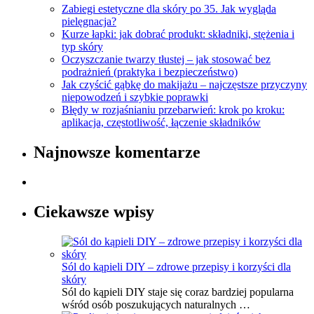
Zabiegi estetyczne dla skóry po 35. Jak wygląda
pielęgnacja?
Kurze łapki: jak dobrać produkt: składniki, stężenia i
typ skóry
Oczyszczanie twarzy tłustej – jak stosować bez
podrażnień (praktyka i bezpieczeństwo)
Jak czyścić gąbkę do makijażu – najczęstsze przyczyny
niepowodzeń i szybkie poprawki
Błędy w rozjaśnianiu przebarwień: krok po kroku:
aplikacja, częstotliwość, łączenie składników
Najnowsze komentarze
Ciekawsze wpisy
Sól do kąpieli DIY – zdrowe przepisy i korzyści dla
skóry
Sól do kąpieli DIY staje się coraz bardziej popularna
wśród osób poszukujących naturalnych …