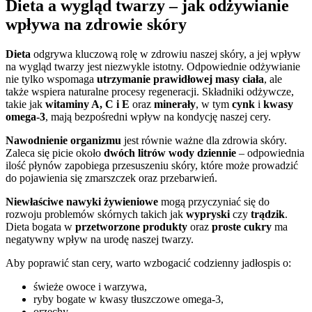
Dieta a wygląd twarzy – jak odżywianie
wpływa na zdrowie skóry
Dieta
odgrywa kluczową rolę w zdrowiu naszej skóry, a jej wpływ
na wygląd twarzy jest niezwykle istotny. Odpowiednie odżywianie
nie tylko wspomaga
utrzymanie prawidłowej masy ciała
, ale
także wspiera naturalne procesy regeneracji. Składniki odżywcze,
takie jak
witaminy A, C i E
oraz
minerały
, w tym
cynk
i
kwasy
omega-3
, mają bezpośredni wpływ na kondycję naszej cery.
Nawodnienie organizmu
jest równie ważne dla zdrowia skóry.
Zaleca się picie około
dwóch litrów wody dziennie
– odpowiednia
ilość płynów zapobiega przesuszeniu skóry, które może prowadzić
do pojawienia się zmarszczek oraz przebarwień.
Niewłaściwe nawyki żywieniowe
mogą przyczyniać się do
rozwoju problemów skórnych takich jak
wypryski
czy
trądzik
.
Dieta bogata w
przetworzone produkty
oraz
proste cukry
ma
negatywny wpływ na urodę naszej twarzy.
Aby poprawić stan cery, warto wzbogacić codzienny jadłospis o:
świeże owoce i warzywa,
ryby bogate w kwasy tłuszczowe omega-3,
orzechy.