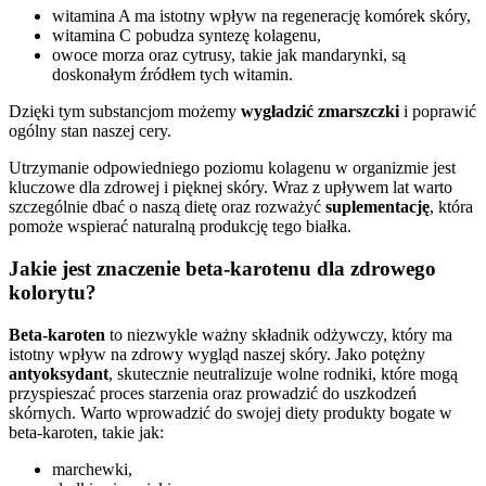
witamina A ma istotny wpływ na regenerację komórek skóry,
witamina C pobudza syntezę kolagenu,
owoce morza oraz cytrusy, takie jak mandarynki, są
doskonałym źródłem tych witamin.
Dzięki tym substancjom możemy
wygładzić zmarszczki
i poprawić
ogólny stan naszej cery.
Utrzymanie odpowiedniego poziomu kolagenu w organizmie jest
kluczowe dla zdrowej i pięknej skóry. Wraz z upływem lat warto
szczególnie dbać o naszą dietę oraz rozważyć
suplementację
, która
pomoże wspierać naturalną produkcję tego białka.
Jakie jest znaczenie beta-karotenu dla zdrowego
kolorytu?
Beta-karoten
to niezwykle ważny składnik odżywczy, który ma
istotny wpływ na zdrowy wygląd naszej skóry. Jako potężny
antyoksydant
, skutecznie neutralizuje wolne rodniki, które mogą
przyspieszać proces starzenia oraz prowadzić do uszkodzeń
skórnych. Warto wprowadzić do swojej diety produkty bogate w
beta-karoten, takie jak:
marchewki,