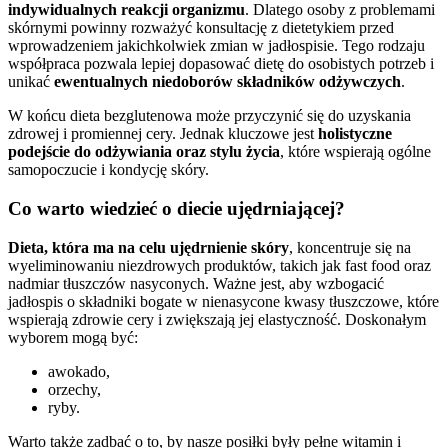
indywidualnych reakcji organizmu
. Dlatego osoby z problemami
skórnymi powinny rozważyć konsultację z dietetykiem przed
wprowadzeniem jakichkolwiek zmian w jadłospisie. Tego rodzaju
współpraca pozwala lepiej dopasować dietę do osobistych potrzeb i
unikać
ewentualnych niedoborów składników odżywczych
.
W końcu dieta bezglutenowa może przyczynić się do uzyskania
zdrowej i promiennej cery. Jednak kluczowe jest
holistyczne
podejście do odżywiania oraz stylu życia
, które wspierają ogólne
samopoczucie i kondycję skóry.
Co warto wiedzieć o diecie ujędrniającej?
Dieta, która ma na celu ujędrnienie skóry
, koncentruje się na
wyeliminowaniu niezdrowych produktów, takich jak fast food oraz
nadmiar tłuszczów nasyconych. Ważne jest, aby wzbogacić
jadłospis o składniki bogate w nienasycone kwasy tłuszczowe, które
wspierają zdrowie cery i zwiększają jej elastyczność. Doskonałym
wyborem mogą być:
awokado,
orzechy,
ryby.
Warto także zadbać o to, by nasze posiłki były pełne witamin i