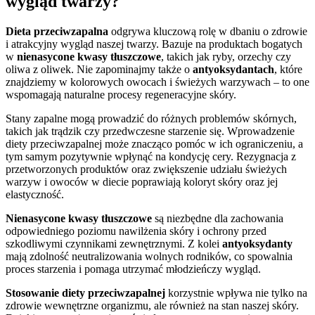
wygląd twarzy?
Dieta przeciwzapalna
odgrywa kluczową rolę w dbaniu o zdrowie
i atrakcyjny wygląd naszej twarzy. Bazuje na produktach bogatych
w
nienasycone kwasy tłuszczowe
, takich jak ryby, orzechy czy
oliwa z oliwek. Nie zapominajmy także o
antyoksydantach
, które
znajdziemy w kolorowych owocach i świeżych warzywach – to one
wspomagają naturalne procesy regeneracyjne skóry.
Stany zapalne mogą prowadzić do różnych problemów skórnych,
takich jak trądzik czy przedwczesne starzenie się. Wprowadzenie
diety przeciwzapalnej może znacząco pomóc w ich ograniczeniu, a
tym samym pozytywnie wpłynąć na kondycję cery. Rezygnacja z
przetworzonych produktów oraz zwiększenie udziału świeżych
warzyw i owoców w diecie poprawiają koloryt skóry oraz jej
elastyczność.
Nienasycone kwasy tłuszczowe
są niezbędne dla zachowania
odpowiedniego poziomu nawilżenia skóry i ochrony przed
szkodliwymi czynnikami zewnętrznymi. Z kolei
antyoksydanty
mają zdolność neutralizowania wolnych rodników, co spowalnia
proces starzenia i pomaga utrzymać młodzieńczy wygląd.
Stosowanie diety przeciwzapalnej
korzystnie wpływa nie tylko na
zdrowie wewnętrzne organizmu, ale również na stan naszej skóry.