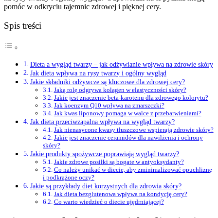
pomóc w odkryciu tajemnic zdrowej i pięknej cery.
Spis treści
Dieta a wygląd twarzy – jak odżywianie wpływa na zdrowie skóry
Jak dieta wpływa na rysy twarzy i ogólny wygląd
Jakie składniki odżywcze są kluczowe dla zdrowej cery?
Jaką rolę odgrywa kolagen w elastyczności skóry?
Jakie jest znaczenie beta-karotenu dla zdrowego kolorytu?
Jak koenzym Q10 wpływa na zmarszczki?
Jak kwas liponowy pomaga w walce z przebarwieniami?
Jak dieta przeciwzapalna wpływa na wygląd twarzy?
Jak nienasycone kwasy tłuszczowe wspierają zdrowie skóry?
Jakie jest znaczenie ceramidów dla nawilżenia i ochrony
skóry?
Jakie produkty spożywcze poprawiają wygląd twarzy?
Jakie zdrowe posiłki są bogate w antyoksydanty?
Co należy unikać w diecie, aby zminimalizować opuchliznę
i podkrążone oczy?
Jakie są przykłady diet korzystnych dla zdrowia skóry?
Jak dieta bezglutenowa wpływa na kondycję cery?
Co warto wiedzieć o diecie ujędrniającej?