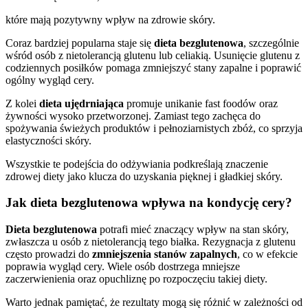
które mają pozytywny wpływ na zdrowie skóry.
Coraz bardziej popularna staje się
dieta bezglutenowa
, szczególnie
wśród osób z nietolerancją glutenu lub celiakią. Usunięcie glutenu z
codziennych posiłków pomaga zmniejszyć stany zapalne i poprawić
ogólny wygląd cery.
Z kolei
dieta ujędrniająca
promuje unikanie fast foodów oraz
żywności wysoko przetworzonej. Zamiast tego zachęca do
spożywania świeżych produktów i pełnoziarnistych zbóż, co sprzyja
elastyczności skóry.
Wszystkie te podejścia do odżywiania podkreślają znaczenie
zdrowej diety jako klucza do uzyskania pięknej i gładkiej skóry.
Jak dieta bezglutenowa wpływa na kondycję cery?
Dieta bezglutenowa
potrafi mieć znaczący wpływ na stan skóry,
zwłaszcza u osób z nietolerancją tego białka. Rezygnacja z glutenu
często prowadzi do
zmniejszenia stanów zapalnych
, co w efekcie
poprawia wygląd cery. Wiele osób dostrzega mniejsze
zaczerwienienia oraz opuchliznę po rozpoczęciu takiej diety.
Warto jednak pamiętać, że rezultaty mogą się różnić w zależności od