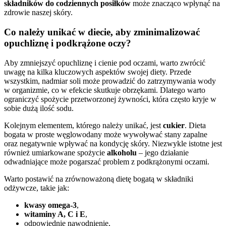
składników do codziennych posiłków
może znacząco wpłynąć na
zdrowie naszej skóry.
Co należy unikać w diecie, aby zminimalizować
opuchliznę i podkrążone oczy?
Aby zmniejszyć opuchliznę i cienie pod oczami, warto zwrócić
uwagę na kilka kluczowych aspektów swojej diety. Przede
wszystkim, nadmiar soli może prowadzić do zatrzymywania wody
w organizmie, co w efekcie skutkuje obrzękami. Dlatego warto
ograniczyć spożycie przetworzonej żywności, która często kryje w
sobie dużą ilość sodu.
Kolejnym elementem, którego należy unikać, jest
cukier
. Dieta
bogata w proste węglowodany może wywoływać stany zapalne
oraz negatywnie wpływać na kondycję skóry. Niezwykle istotne jest
również umiarkowane spożycie
alkoholu
– jego działanie
odwadniające może pogarszać problem z podkrążonymi oczami.
Warto postawić na zrównoważoną dietę bogatą w składniki
odżywcze, takie jak:
kwasy omega-3
,
witaminy A, C i E
,
odpowiednie nawodnienie,