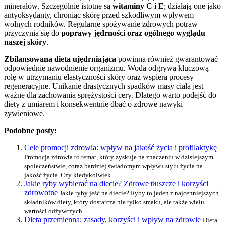
minerałów. Szczególnie istotne są
witaminy C i E
; działają one jako
antyoksydanty, chroniąc skórę przed szkodliwym wpływem
wolnych rodników. Regularne spożywanie zdrowych potraw
przyczynia się do
poprawy jędrności oraz ogólnego wyglądu
naszej skóry
.
Zbilansowana dieta ujędrniająca
powinna również gwarantować
odpowiednie nawodnienie organizmu. Woda odgrywa kluczową
rolę w utrzymaniu elastyczności skóry oraz wspiera procesy
regeneracyjne. Unikanie drastycznych spadków masy ciała jest
ważne dla zachowania sprężystości cery. Dlatego warto podejść do
diety z umiarem i konsekwentnie dbać o zdrowe nawyki
żywieniowe.
Podobne posty:
Cele promocji zdrowia: wpływ na jakość życia i profilaktykę
Promocja zdrowia to temat, który zyskuje na znaczeniu w dzisiejszym
społeczeństwie, coraz bardziej świadomym wpływu stylu życia na
jakość życia. Czy kiedykolwiek...
Jakie ryby wybierać na diecie? Zdrowe tłuszcze i korzyści
zdrowotne
Jakie ryby jeść na diecie? Ryby to jeden z najcenniejszych
składników diety, który dostarcza nie tylko smaku, ale także wielu
wartości odżywczych....
Dieta przemienna: zasady, korzyści i wpływ na zdrowie
Dieta