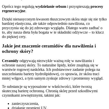
Oprócz tego regulują
wydzielanie sebum
i przyspieszają
procesy
regeneracyjne
.
Dzięki nienasyconym kwasom tłuszczowym skóra staje się nie tylko
bardziej elastyczna, ale także odpowiednio nawilżona, co
przyczynia się do jej zdrowego wyglądu. Dlatego warto zadbać o
to, aby nasza dieta była bogata w te składniki odżywcze – to klucz
do pięknej cery.
Jakie jest znaczenie ceramidów dla nawilżenia i
ochrony skóry?
Ceramidy
odgrywają niezwykle ważną rolę w nawilżaniu i
ochronie naszej skóry. To naturalne lipidy, które znajdują się w
warstwie rogowej naskórka. Ich podstawowe zadanie polega na
uszczelnianiu bariery hydrolipidowej, co sprawia, że skóra traci
mniej wilgoci, a tym samym zyskuje zdrowy i promienny wygląd.
Te substancje są wyposażone w właściwości, które tworzą
skuteczną barierę ochronną. Chronią skórę przed szkodliwymi
czynnikami zewnętrznymi, takimi jak:
zanieczyszczenia,
działanie promieni UV.