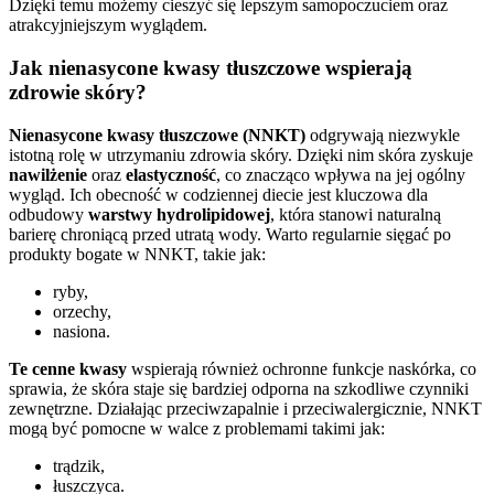
Dzięki temu możemy cieszyć się lepszym samopoczuciem oraz
atrakcyjniejszym wyglądem.
Jak nienasycone kwasy tłuszczowe wspierają
zdrowie skóry?
Nienasycone kwasy tłuszczowe (NNKT)
odgrywają niezwykle
istotną rolę w utrzymaniu zdrowia skóry. Dzięki nim skóra zyskuje
nawilżenie
oraz
elastyczność
, co znacząco wpływa na jej ogólny
wygląd. Ich obecność w codziennej diecie jest kluczowa dla
odbudowy
warstwy hydrolipidowej
, która stanowi naturalną
barierę chroniącą przed utratą wody. Warto regularnie sięgać po
produkty bogate w NNKT, takie jak:
ryby,
orzechy,
nasiona.
Te cenne kwasy
wspierają również ochronne funkcje naskórka, co
sprawia, że skóra staje się bardziej odporna na szkodliwe czynniki
zewnętrzne. Działając przeciwzapalnie i przeciwalergicznie, NNKT
mogą być pomocne w walce z problemami takimi jak:
trądzik,
łuszczyca.