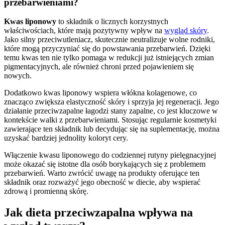
przebarwieniami?
Kwas liponowy
to składnik o licznych korzystnych
właściwościach, które mają pozytywny wpływ na
wygląd skóry
.
Jako silny przeciwutleniacz, skutecznie neutralizuje wolne rodniki,
które mogą przyczyniać się do powstawania przebarwień. Dzięki
temu kwas ten nie tylko pomaga w redukcji już istniejących zmian
pigmentacyjnych, ale również chroni przed pojawieniem się
nowych.
Dodatkowo kwas liponowy wspiera włókna kolagenowe, co
znacząco zwiększa elastyczność skóry i sprzyja jej regeneracji. Jego
działanie przeciwzapalne łagodzi stany zapalne, co jest kluczowe w
kontekście walki z przebarwieniami. Stosując regularnie kosmetyki
zawierające ten składnik lub decydując się na suplementację, można
uzyskać bardziej jednolity koloryt cery.
Włączenie kwasu liponowego do codziennej rutyny pielęgnacyjnej
może okazać się istotne dla osób borykających się z problemem
przebarwień. Warto zwrócić uwagę na produkty oferujące ten
składnik oraz rozważyć jego obecność w diecie, aby wspierać
zdrową i promienną skórę.
Jak dieta przeciwzapalna wpływa na