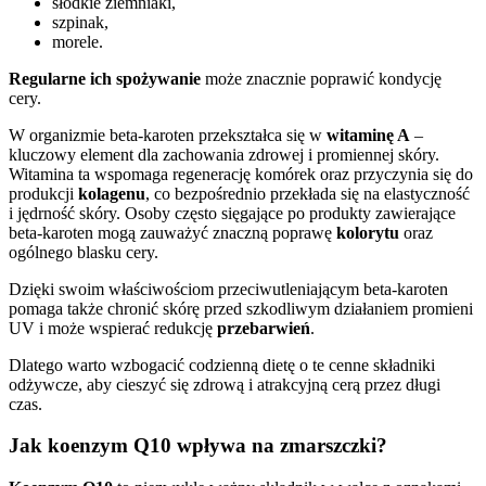
słodkie ziemniaki,
szpinak,
morele.
Regularne ich spożywanie
może znacznie poprawić kondycję
cery.
W organizmie beta-karoten przekształca się w
witaminę A
–
kluczowy element dla zachowania zdrowej i promiennej skóry.
Witamina ta wspomaga regenerację komórek oraz przyczynia się do
produkcji
kolagenu
, co bezpośrednio przekłada się na elastyczność
i jędrność skóry. Osoby często sięgające po produkty zawierające
beta-karoten mogą zauważyć znaczną poprawę
kolorytu
oraz
ogólnego blasku cery.
Dzięki swoim właściwościom przeciwutleniającym beta-karoten
pomaga także chronić skórę przed szkodliwym działaniem promieni
UV i może wspierać redukcję
przebarwień
.
Dlatego warto wzbogacić codzienną dietę o te cenne składniki
odżywcze, aby cieszyć się zdrową i atrakcyjną cerą przez długi
czas.
Jak koenzym Q10 wpływa na zmarszczki?