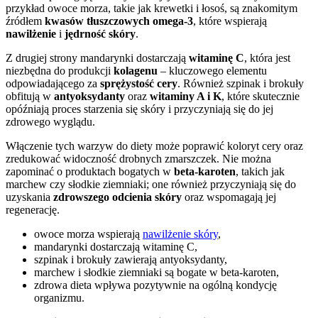
przykład owoce morza, takie jak krewetki i łosoś, są znakomitym
źródłem
kwasów tłuszczowych omega-3
, które wspierają
nawilżenie
i
jędrność skóry
.
Z drugiej strony mandarynki dostarczają
witaminę C
, która jest
niezbędna do produkcji
kolagenu
– kluczowego elementu
odpowiadającego za
sprężystość cery
. Również szpinak i brokuły
obfitują w
antyoksydanty
oraz
witaminy A i K
, które skutecznie
opóźniają proces starzenia się skóry i przyczyniają się do jej
zdrowego wyglądu.
Włączenie tych warzyw do diety może poprawić koloryt cery oraz
zredukować widoczność drobnych zmarszczek. Nie można
zapominać o produktach bogatych w
beta-karoten
, takich jak
marchew czy słodkie ziemniaki; one również przyczyniają się do
uzyskania
zdrowszego odcienia skóry
oraz wspomagają jej
regenerację.
owoce morza wspierają
nawilżenie skóry
,
mandarynki dostarczają witaminę C,
szpinak i brokuły zawierają antyoksydanty,
marchew i słodkie ziemniaki są bogate w beta-karoten,
zdrowa dieta wpływa pozytywnie na ogólną kondycję
organizmu.