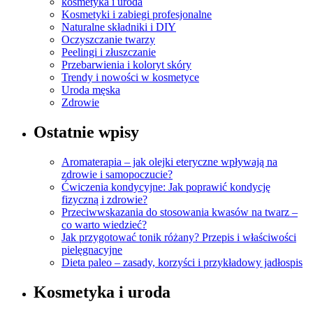
kosmetyka i uroda
Kosmetyki i zabiegi profesjonalne
Naturalne składniki i DIY
Oczyszczanie twarzy
Peelingi i złuszczanie
Przebarwienia i koloryt skóry
Trendy i nowości w kosmetyce
Uroda męska
Zdrowie
Ostatnie wpisy
Aromaterapia – jak olejki eteryczne wpływają na
zdrowie i samopoczucie?
Ćwiczenia kondycyjne: Jak poprawić kondycję
fizyczną i zdrowie?
Przeciwwskazania do stosowania kwasów na twarz –
co warto wiedzieć?
Jak przygotować tonik różany? Przepis i właściwości
pielęgnacyjne
Dieta paleo – zasady, korzyści i przykładowy jadłospis
Kosmetyka i uroda