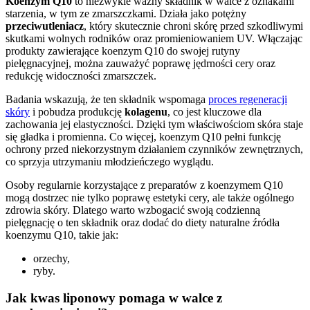
Koenzym Q10
to niezwykle ważny składnik w walce z oznakami
starzenia, w tym ze zmarszczkami. Działa jako potężny
przeciwutleniacz
, który skutecznie chroni skórę przed szkodliwymi
skutkami wolnych rodników oraz promieniowaniem UV. Włączając
produkty zawierające koenzym Q10 do swojej rutyny
pielęgnacyjnej, można zauważyć poprawę jędrności cery oraz
redukcję widoczności zmarszczek.
Badania wskazują, że ten składnik wspomaga
proces regeneracji
skóry
i pobudza produkcję
kolagenu
, co jest kluczowe dla
zachowania jej elastyczności. Dzięki tym właściwościom skóra staje
się gładka i promienna. Co więcej, koenzym Q10 pełni funkcję
ochrony przed niekorzystnym działaniem czynników zewnętrznych,
co sprzyja utrzymaniu młodzieńczego wyglądu.
Osoby regularnie korzystające z preparatów z koenzymem Q10
mogą dostrzec nie tylko poprawę estetyki cery, ale także ogólnego
zdrowia skóry. Dlatego warto wzbogacić swoją codzienną
pielęgnację o ten składnik oraz dodać do diety naturalne źródła
koenzymu Q10, takie jak:
orzechy,
ryby.
Jak kwas liponowy pomaga w walce z