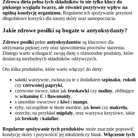
Zdrowa dieta pełna tych składników to nie tylko klucz do
pięknego wyglądu twarzy, ale również pozytywny wpływ na
ogólną kondycję organizmu.
Regularne ich spożywanie przynosi
długofalowe korzyści dla naszej skóry oraz samopoczucia.
Jakie zdrowe posiłki są bogate w antyoksydanty?
Zdrowe posiłki
pełne
antyoksydantów
są kluczowe dla
utrzymania pięknej cery oraz spowolnienia procesów starzenia.
Dlatego warto wzbogacić swoją dietę o różnorodne produkty, które
dostarczą niezbędnych składników odżywczych.
Oto kilka produktów, które warto włączyć do diety:
sałatki warzywne, zwłaszcza te z dodatkiem
szpinaku
,
rukoli
czy
czerwonej papryki
,
czerwone owoce, takie jak
truskawki
czy
maliny
, obfitujące
w
witaminę C
i
flawonoidy
,
s smoothie owocowe z
kiwi
i
mango
,
ryby, szczególnie te tłuste morskie, jak
łosoś
czy
makrela
,
orzechy, na przykład
migdały
, oraz warzywa krzyżowe, takie
jak
brokuły
i
kalafior
.
Regularne spożywanie tych produktów
może znacznie poprawić
kondycję skóry i przywrócić jej młodzieńczy blask.
Włączenie tych