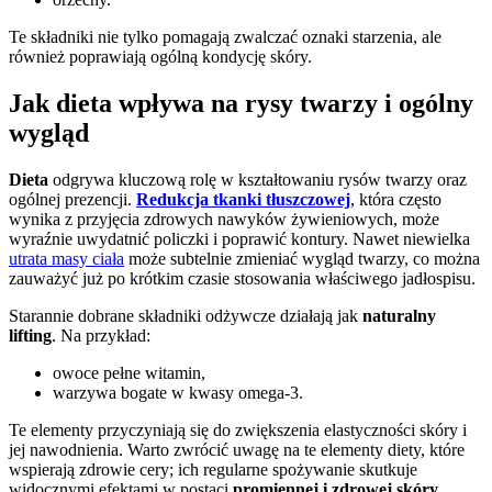
Te składniki nie tylko pomagają zwalczać oznaki starzenia, ale
również poprawiają ogólną kondycję skóry.
Jak dieta wpływa na rysy twarzy i ogólny
wygląd
Dieta
odgrywa kluczową rolę w kształtowaniu rysów twarzy oraz
ogólnej prezencji.
Redukcja tkanki tłuszczowej
, która często
wynika z przyjęcia zdrowych nawyków żywieniowych, może
wyraźnie uwydatnić policzki i poprawić kontury. Nawet niewielka
utrata masy ciała
może subtelnie zmieniać wygląd twarzy, co można
zauważyć już po krótkim czasie stosowania właściwego jadłospisu.
Starannie dobrane składniki odżywcze działają jak
naturalny
lifting
. Na przykład:
owoce pełne witamin,
warzywa bogate w kwasy omega-3.
Te elementy przyczyniają się do zwiększenia elastyczności skóry i
jej nawodnienia. Warto zwrócić uwagę na te elementy diety, które
wspierają zdrowie cery; ich regularne spożywanie skutkuje
widocznymi efektami w postaci
promiennej i zdrowej skóry
.