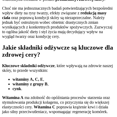
Choć nie ma jednoznacznych badań potwierdzających bezpośredni
wpływ diety na rysy twarzy, efekty związane z
redukcją masy
ciała
oraz poprawą kondycji skóry są niezaprzeczalne. Należy
jednak być ostrożnym wobec obietnic drastycznych zmian
wynikających z konkretnych produktów spożywczych. Zazwyczaj
to ogólna jakość diety i styl życia mają decydujący wpływ na
wygląd twarzy oraz kondycję cery.
Jakie składniki odżywcze są kluczowe dla
zdrowej cery?
Kluczowe składniki odżywcze
, które wpływają na zdrowie naszej
skóry, to przede wszystkim:
witaminy A, C, E
,
witaminy z grupy B
,
cynk
.
Witamina A
ma zdolność do opóźniania procesów starzenia oraz
stymulowania produkcji kolagenu, co przyczynia się do większej
elastyczności cery.
Witamina C
poprawia krążenie krwi i działa
jako silny przeciwutleniacz, wspomagając regenerację komórek.