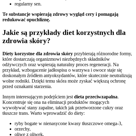
regularny sen.
Te substancje wspierają zdrowy wygląd cery i pomagają
redukować opuchliznę.
Jakie są przykłady diet korzystnych dla
zdrowia skóry?
Diety korzystne dla zdrowia skóry
przybierają różnorodne formy,
które dostarczają organizmowi niezbędnych składników
odżywczych oraz wspierają naturalny proces regeneracji. Na
przykład, wzbogacenie jadłospisu o warzywa i owoce staje się
doskonałym źródłem antyoksydantów, które skutecznie neutralizują
wolne rodniki. Dzięki temu skóra może zyskać większą ochronę
przed oznakami starzenia.
Innym interesującym podejściem jest
dieta przeciwzapalna
.
Koncentruje się ona na eliminacji produktów mogących
wywoływać stany zapalne, takich jak przetworzone cukry oraz
tłuszcze trans. Warto wprowadzić do diety:
ryby bogate w nienasycone kwasy tłuszczowe omega-3,
orzechy,
oliwę z oliwek,