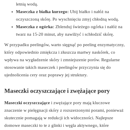
letnią wodą.
Maseczka z białka kurzego:
Ubij białko i nałóż na
oczyszczoną skórę. Po wyschnięciu zmyj chłodną wodą.
Maseczka z ogórka:
Zblenduj świeżego ogórka i nałóż na
twarz na 15-20 minut, aby nawilżyć i schłodzić skórę.
W przypadku peelingów, warto sięgnąć po peeling enzymatyczny,
który odpowiednio zmiękcza i złuszcza martwy naskórek, co
wpływa na wygładzenie skóry i zmniejszenie porów. Regularne
stosowanie takich maseczek i peelingów przyczynia się do
ujednolicenia cery oraz poprawy jej struktury.
Maseczki oczyszczające i zwężające pory
Maseczki oczyszczające
i zwężające pory mają kluczowe
znaczenie w pielęgnacji skóry z rozszerzonymi porami, ponieważ
skutecznie pomagają w redukcji ich widoczności. Najlepsze
domowe maseczki to te z glinki i węgla aktywnego, które